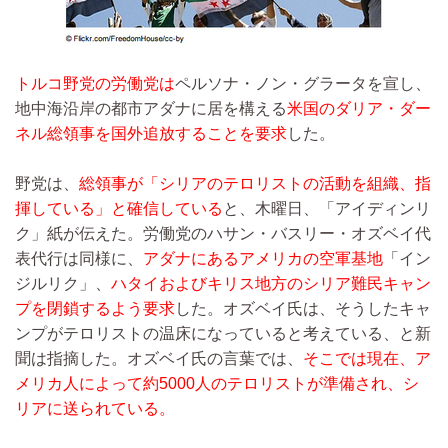
トルコ野党の労働党は
ペルソナ・ノン・グラータを宣し、
地中海沿岸の都市アダナに居を構える
米国のダリア・ダー
ネル総領事を国外追放することを要求
した。
野党は、
総領事が「シリアのテロリストの活動を組織、指
揮している」と確信している
と、木曜日、「アイディンリ
ク」紙が伝えた。労働党のハサン・バスリー・オズベイ代
表代行は同様に、
アダナにあるアメリカの空軍基地
「イン
ジルリク」、
ハタイおよびキリス地方のシリア難民キャン
プを閉鎖するよう要求
した。オズベイ氏は、そうしたキャ
ンプがテロリストの温床になっていると考えている、と新
聞は指摘した。オズベイ氏の言葉では、
そこでは現在、ア
メリカ人によって約5000人のテロリストが準備され、シ
リアに送られている。