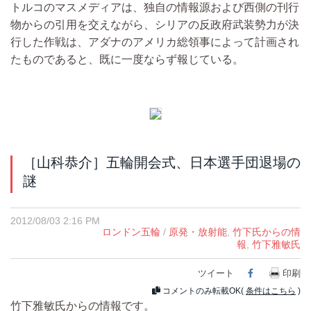
トルコのマスメディアは、独自の情報源および西側の刊行
物からの引用を交えながら、シリアの反政府武装勢力が決
行した作戦は、アダナのアメリカ総領事によって計画され
たものであると、既に一度ならず報じている。
［山科恭介］五輪開会式、日本選手団退場の
謎
2012/08/03 2:16 PM
ロンドン五輪
/
原発・放射能
,
竹下氏からの情
報
,
竹下雅敏氏
ツイート
Facebook
印刷
コメントのみ転載OK(
条件はこちら
)
竹下雅敏氏からの情報です。