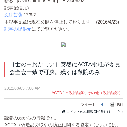
斬る!! [Civil Opinions Blog] H.24/08/02
記事配信元）
文殊菩薩
12/8/2
本記事文章は現在公開を停止しております。 (2016/4/23)
記事の提供元
にてご覧ください。
［世の中おかしい］突然にACTA批准が委員
会全会一致で可決。残すは衆院のみ
2012/08/03 7:00 AM
ACTA
/
＊政治経済
,
その他（政治経済）
ツイート
Facebook
印刷
コメントのみ転載OK(
条件はこちら
)
読者の方からの情報です。
ACTA（偽造品の取引の防止に関する協定）については、