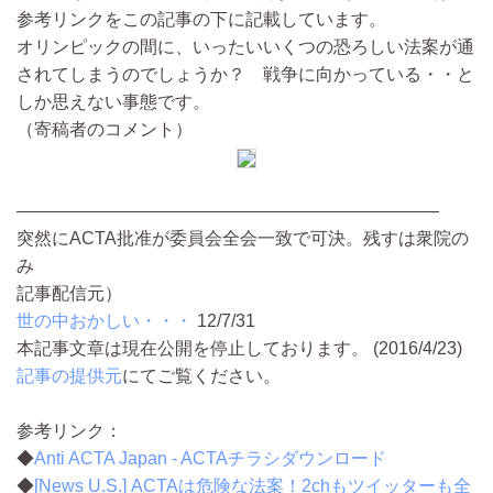
参考リンクをこの記事の下に記載しています。
オリンピックの間に、いったいいくつの恐ろしい法案が通
されてしまうのでしょうか？ 戦争に向かっている・・と
しか思えない事態です。
（寄稿者のコメント）
————————————————————————
突然にACTA批准が委員会全会一致で可決。残すは衆院の
み
記事配信元）
世の中おかしい・・・
12/7/31
本記事文章は現在公開を停止しております。 (2016/4/23)
記事の提供元
にてご覧ください。
参考リンク：
◆
Anti ACTA Japan - ACTAチラシダウンロード
◆
[News U.S.] ACTAは危険な法案！2chもツイッターも全