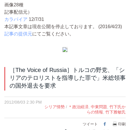
画像28種
記事配信元）
カラパイア
12/7/31
本記事文章は現在公開を停止しております。 (2016/4/23)
記事の提供元
にてご覧ください。
［The Voice of Russia］トルコの野党、「シ
リアのテロリストを指導した罪で」米総領事
の国外退去を要求
2012/08/03 2:30 PM
シリア情勢
/
＊政治経済
,
中東問題
,
竹下氏か
らの情報
,
竹下雅敏氏
ツイート
Facebook
印刷