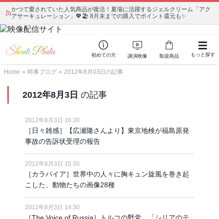
かつて愛されていた人気商品が復活！夏場に活躍するジェルクリーム「アク
アサーキュレーション」💖🏖️ 8月末までの購入でポイント還元も✨
もっと探す
初めての方
講演映像
取扱商品
Home
»
時事ブログ
»
2012年8月03日の記事
2012年8月3日
の記事
2012年8月3日 16:30
［日々雑感］【広瀬隆さんより】東京地検が福島原発
事故の告訴状受理の報告
2012年8月3日 15:30
［カラパイア］世界中の人々に胸キュン旋風を巻き起
こした、動物たちの画像28種
2012年8月3日 14:30
［The Voice of Russia］トルコの野党、「シリアのテ