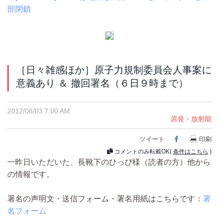
部閉鎖
［日々雑感ほか］原子力規制委員会人事案に
意義あり ＆ 撤回署名（６日９時まで）
2012/08/03 7:00 AM
原発・放射能
ツイート
Facebook
印刷
コメントのみ転載OK(
条件はこちら
)
一昨日いただいた、長靴下のひっぴ様（読者の方）他から
の情報です。
署名の声明文・送信フォーム・署名用紙はこちらです：
署
名フォーム