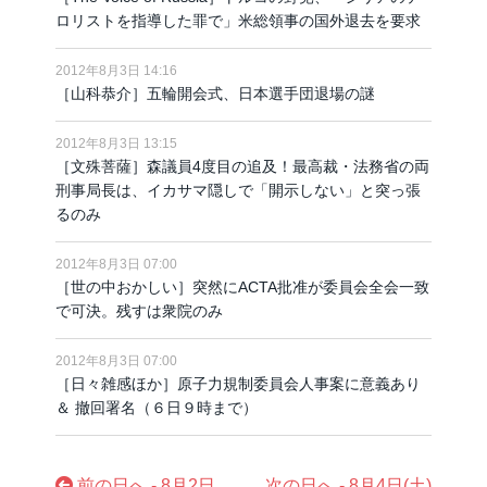
ロリストを指導した罪で」米総領事の国外退去を要求
2012年8月3日 14:16
［山科恭介］五輪開会式、日本選手団退場の謎
2012年8月3日 13:15
［文殊菩薩］森議員4度目の追及！最高裁・法務省の両
刑事局長は、イカサマ隠しで「開示しない」と突っ張
るのみ
2012年8月3日 07:00
［世の中おかしい］突然にACTA批准が委員会全会一致
で可決。残すは衆院のみ
2012年8月3日 07:00
［日々雑感ほか］原子力規制委員会人事案に意義あり
＆ 撤回署名（６日９時まで）
前の日へ - 8月2日
次の日へ - 8月4日(土)