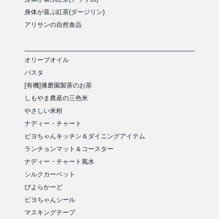
身体が喜ぶ紅茶(ダージリン)
アリサンの自然食品
オリーブオイル
パスタ
[有機]播磨園製茶のお茶
しもやま農産の三色米
やさしい米粉
ナディー・チャート
ピヨちゃんキッチン＆ダイニングアイテム
ランチョンマット＆コースター
ナディー・チャート風水
シルクカーペット
ぴよらかーど
ピヨちゃんシール
マスキングテープ