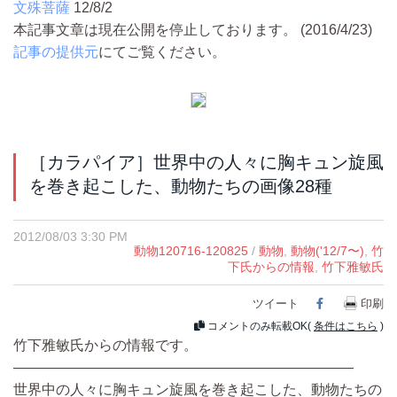
文殊菩薩
12/8/2
本記事文章は現在公開を停止しております。 (2016/4/23)
記事の提供元
にてご覧ください。
［カラパイア］世界中の人々に胸キュン旋風
を巻き起こした、動物たちの画像28種
2012/08/03 3:30 PM
動物120716-120825
/
動物
,
動物('12/7〜)
,
竹
下氏からの情報
,
竹下雅敏氏
ツイート
Facebook
印刷
コメントのみ転載OK(
条件はこちら
)
竹下雅敏氏からの情報です。
————————————————————————
世界中の人々に胸キュン旋風を巻き起こした、動物たちの