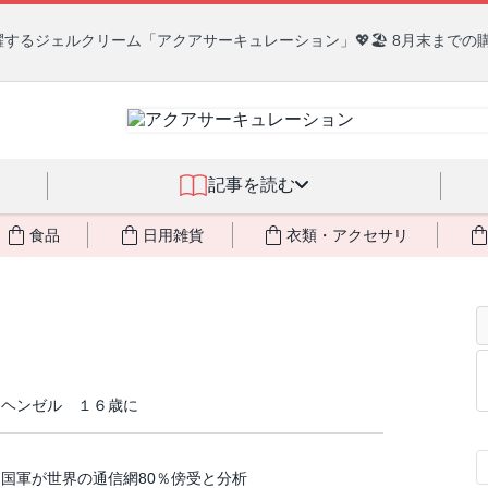
るジェルクリーム「アクアサーキュレーション」💖🏖️ 8月末までの
記事を読む
食品
日用雑貨
衣類・アクセサリ
＝ヘンゼル １６歳に
国軍が世界の通信網80％傍受と分析