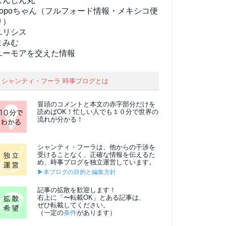
しんしん丸
popoちゃん（フルフォード情報・メキシコ便
り）
ユリシス
まみむ
ユーモアを交えた情報
シャンティ・フーラ 時事ブログとは
冒頭のコメントと本文の
赤字部分
だけを
読めばOK！忙しい人でも１０分で世界の
流れが分かる！
シャンティ・フーラは、他からの干渉を
受けることなく、正確な情報を伝えるた
め、時事ブログを独立運営しています。
▶本ブログの目的と編集方針
記事の拡散を歓迎します！
右上に「〜転載OK」とある記事は、
ぜひ転載してください。
（一定の
条件
があります）