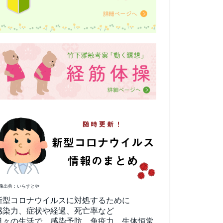
像出典：いらすとや
新型コロナウイルスに対処するために
感染力、症状や経過、死亡率など
日々の生活で、感染予防、免疫力、生体恒常