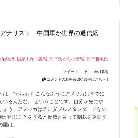
アナリスト 中国軍が世界の通信網
政治経済
,
国家工作・諜報
,
竹下氏からの情報
,
竹下雅敏氏
ツイート
Facebook
印刷
コメントのみ転載OK(
条件はこちら
)
は、“ナルホド こんなふうにアメリカはすでに
ているんだな。”ということです。自分が先にや
しょう。アメリカは常にダブルスタンダードなの
国が同じことをすると脅威と言って制裁を発動す
の国は。