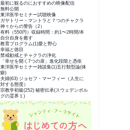
最初に観るのにおすすめの映像配信
無料公開
東洋医学セミナー試聴映像
ガヤトリー・マントラと７つのチャクラ
神々からの警告（2）
有料（550円）
収録時間：約1〜2時間/本
自分自身を癒す
教育プログラム(1)
愛と野心
幸福と徳目
禁戒勧戒とチャクラの浄化
「幸せを開く7つの扉」進化段階と憑依
東洋医学セミナー雑談集(1)
五行類型論(体
癖)
夫婦(63)
ジョセフ・マーフィー（人生に
対する態度）
宗教学
初級(252) 秘密伝承(スウェデンボル
グの霊界１)