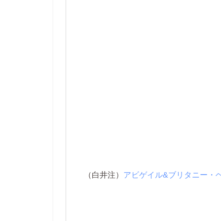
（白井注）
アビゲイル&ブリタニー・ヘンゼル