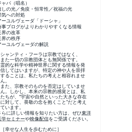
ジャパ（唱名）
癒しの光／免疫・恒常性／祝福の光
邪気への対処
アーユルヴェーダ
「ドーシャ」
時事ブログがよりわかりやすくなる情報
天界の改革
天界の秩序
アーユルヴェーダの解説
シャンティ・フーラは宗教ではなく、
また一切の宗教団体とも無関係です。
霊的な科学や精神世界に関する情報を発
信してはいますが、特定の神や人を崇拝
することは、私たちの考えと相容れませ
ん。
また、宗教そのものを否定はしていませ
ん。しかし、本来の宗教的感覚とは、私
たちが、“宇宙や自然といった大きな存在
に対して、畏敬の念を抱くこと”だと考え
ています。
さらに詳しい情報を知りたい方は、ぜひ
東洋
医学セミナー
や
映像配信
をご受講ください。
［幸せな人生を歩むために］