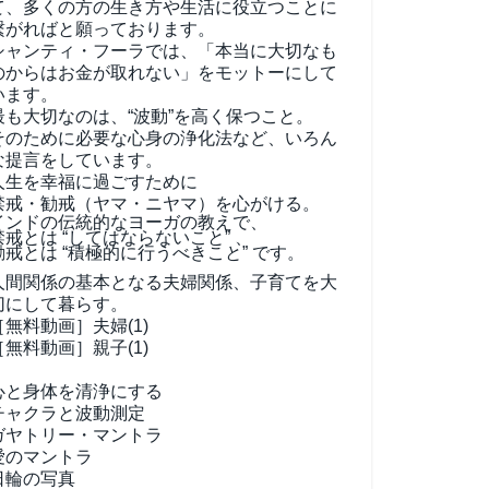
て、
多くの方の生き方や生活に役立つことに
繋がればと願っております。
シャンティ・フーラでは、「本当に大切なも
のからはお金が取れない」をモットーにして
います。
最も大切なのは、“波動”を高く保つこと。
そのために必要な心身の浄化法など、いろん
な提言をしています。
人生を幸福に過ごすために
禁戒・勧戒（ヤマ・ニヤマ）を心がける。
インドの伝統的なヨーガの教えで、
禁戒とは “してはならないこと” 、
勧戒とは “積極的に行うべきこと” です。
人間関係の基本となる夫婦関係、子育てを大
切にして暮らす。
［無料動画］夫婦(1)
［無料動画］親子(1)
心と身体を清浄にする
チャクラと波動測定
ガヤトリー・マントラ
愛のマントラ
日輪の写真