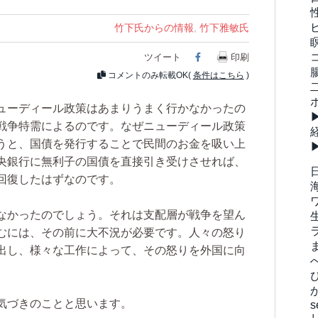
竹下氏からの情報
,
竹下雅敏氏
ツイート
Facebook
印刷
コメントのみ転載OK(
条件はこちら
)
ューディール政策はあまりうまく行かなかったの
戦争特需によるのです。なぜニューディール政策
うと、国債を発行することで民間のお金を吸い上
央銀行に無利子の国債を直接引き受けさせれば、
回復したはずなのです。
なかったのでしょう。それは支配層が戦争を望ん
むには、その前に大不況が必要です。人々の怒り
出し、様々な工作によって、その怒りを外国に向
気づきのことと思います。
s