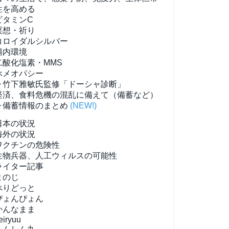
性を高める
ビタミンC
瞑想・祈り
コロイダルシルバー
腸内環境
二酸化塩素・MMS
ホメオパシー
▶竹下雅敏氏監修「ドーシャ診断」
経済、食料危機の混乱に備えて（備蓄など）
▶備蓄情報のまとめ
(NEW!)
日本の状況
海外の状況
ワクチンの危険性
生物兵器、人工ウィルスの可能性
ライター記事
まのじ
ぺりどっと
ぴょんぴょん
かんなまま
eiryuu