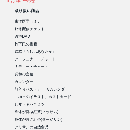
» お問い合わせ
取り扱い商品
東洋医学セミナー
映像配信チケット
講演DVD
竹下氏の書籍
絵本「もしもあなたが」
アージュナー・チャート
ナディー・チャート
調和の言葉
カレンダー
額入りポストカード/カレンダー
「神々のイラスト」ポストカード
ヒマラヤハチミツ
身体が喜ぶ紅茶(アッサム)
身体が喜ぶ紅茶(ダージリン)
アリサンの自然食品