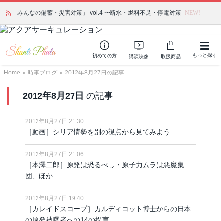
「みんなの備蓄・災害対策」 vol.4 〜断水・燃料不足・停電対策
NEW!
もっと探す
初めての方
講演映像
取扱商品
Home
»
時事ブログ
»
2012年8月27日の記事
2012年8月27日
の記事
2012年8月27日 21:30
［動画］シリア情勢を別の視点から見てみよう
2012年8月27日 21:06
［本澤二郎］原発は恐るべし・原子力ムラは悪魔集
団、ほか
2012年8月27日 19:40
［カレイドスコープ］カルディコット博士からの日本
の原発被曝者への14の提言