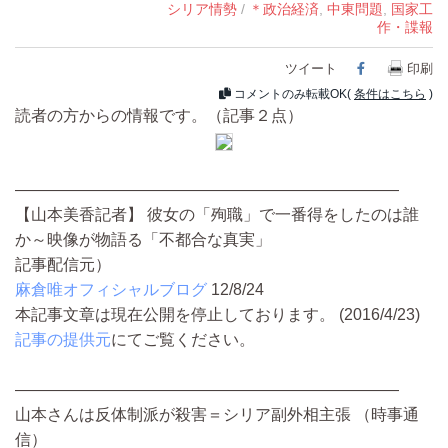
シリア情勢
/
＊政治経済
,
中東問題
,
国家工
作・諜報
ツイート
Facebook
印刷
コメントのみ転載OK(
条件はこちら
)
読者の方からの情報です。（記事２点）
————————————————————————
【山本美香記者】 彼女の「殉職」で一番得をしたのは誰
か～映像が物語る「不都合な真実」
記事配信元）
麻倉唯オフィシャルブログ
12/8/24
本記事文章は現在公開を停止しております。 (2016/4/23)
記事の提供元
にてご覧ください。
————————————————————————
山本さんは反体制派が殺害＝シリア副外相主張 （時事通
信）