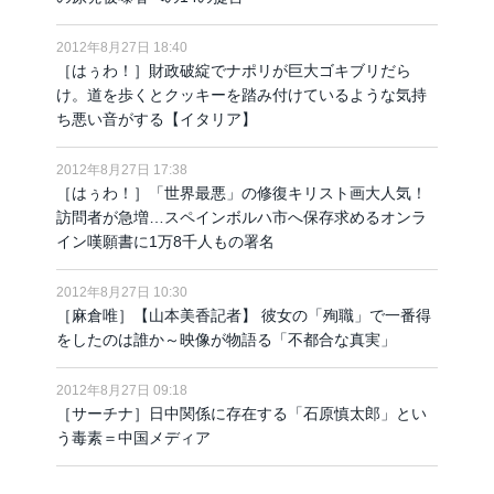
2012年8月27日 18:40
［はぅわ！］財政破綻でナポリが巨大ゴキブリだら
け。道を歩くとクッキーを踏み付けているような気持
ち悪い音がする【イタリア】
2012年8月27日 17:38
［はぅわ！］「世界最悪」の修復キリスト画大人気！
訪問者が急増…スペインボルハ市へ保存求めるオンラ
イン嘆願書に1万8千人もの署名
2012年8月27日 10:30
［麻倉唯］【山本美香記者】 彼女の「殉職」で一番得
をしたのは誰か～映像が物語る「不都合な真実」
2012年8月27日 09:18
［サーチナ］日中関係に存在する「石原慎太郎」とい
う毒素＝中国メディア