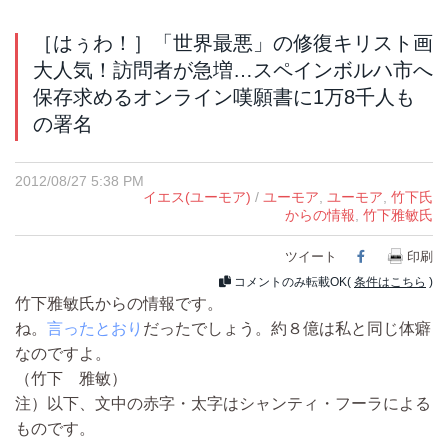
［はぅわ！］「世界最悪」の修復キリスト画
大人気！訪問者が急増…スペインボルハ市へ
保存求めるオンライン嘆願書に1万8千人も
の署名
2012/08/27 5:38 PM
イエス(ユーモア)
/
ユーモア
,
ユーモア
,
竹下氏
からの情報
,
竹下雅敏氏
ツイート
Facebook
印刷
コメントのみ転載OK(
条件はこちら
)
竹下雅敏氏からの情報です。
ね。
言ったとおり
だったでしょう。約８億は私と同じ体癖
なのですよ。
（竹下 雅敏）
注）以下、文中の赤字・太字はシャンティ・フーラによる
ものです。