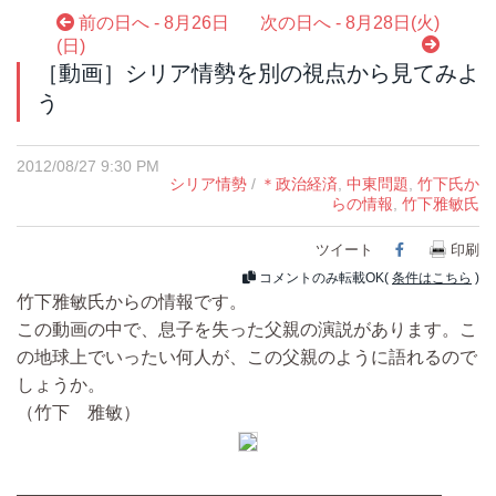
前の日へ - 8月26日
次の日へ - 8月28日(火)
(日)
［動画］シリア情勢を別の視点から見てみよ
う
2012/08/27 9:30 PM
シリア情勢
/
＊政治経済
,
中東問題
,
竹下氏か
らの情報
,
竹下雅敏氏
ツイート
Facebook
印刷
コメントのみ転載OK(
条件はこちら
)
竹下雅敏氏からの情報です。
この動画の中で、息子を失った父親の演説があります。こ
の地球上でいったい何人が、この父親のように語れるので
しょうか。
（竹下 雅敏）
————————————————————————