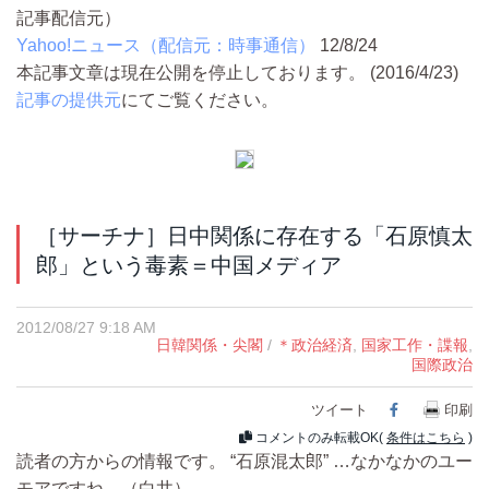
記事配信元）
Yahoo!ニュース（配信元：時事通信）
12/8/24
本記事文章は現在公開を停止しております。 (2016/4/23)
記事の提供元
にてご覧ください。
［サーチナ］日中関係に存在する「石原慎太
郎」という毒素＝中国メディア
2012/08/27 9:18 AM
日韓関係・尖閣
/
＊政治経済
,
国家工作・諜報
,
国際政治
ツイート
Facebook
印刷
コメントのみ転載OK(
条件はこちら
)
読者の方からの情報です。 “石原混太郎” …なかなかのユー
モアですね。（白井）