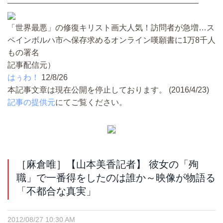
————————————————————————
「世界最悪」の修復キリスト画大人気！訪問者が急増…ス
ペインボルハ市へ保存求めるオンライン嘆願書に1万8千人
もの署名
記事配信元）
はぅわ！
12/8/26
本記事文章は現在公開を停止しております。 (2016/4/23)
記事の提供元
にてご覧ください。
［麻倉唯］【山本美香記者】 彼女の「殉
職」で一番得をしたのは誰か～映像が物語る
「不都合な真実」
2012/08/27 10:30 AM