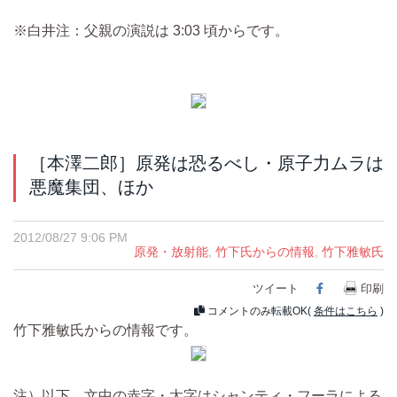
※白井注：父親の演説は 3:03 頃からです。
［本澤二郎］原発は恐るべし・原子力ムラは
悪魔集団、ほか
2012/08/27 9:06 PM
原発・放射能
,
竹下氏からの情報
,
竹下雅敏氏
ツイート
Facebook
印刷
コメントのみ転載OK(
条件はこちら
)
竹下雅敏氏からの情報です。
注）以下、文中の赤字・太字はシャンティ・フーラによる