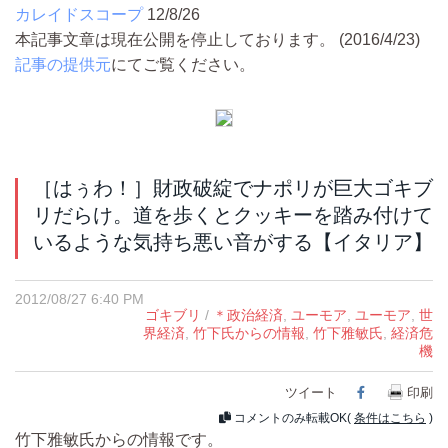
カレイドスコープ
12/8/26
本記事文章は現在公開を停止しております。 (2016/4/23)
記事の提供元
にてご覧ください。
［はぅわ！］財政破綻でナポリが巨大ゴキブ
リだらけ。道を歩くとクッキーを踏み付けて
いるような気持ち悪い音がする【イタリア】
2012/08/27 6:40 PM
ゴキブリ
/
＊政治経済
,
ユーモア
,
ユーモア
,
世
界経済
,
竹下氏からの情報
,
竹下雅敏氏
,
経済危
機
ツイート
Facebook
印刷
コメントのみ転載OK(
条件はこちら
)
竹下雅敏氏からの情報です。