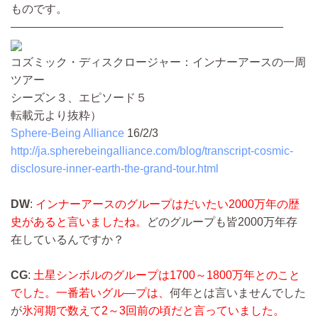
ものです。
――――――――――――――――――――――――
コズミック・ディスクロージャー：インナーアースの一周
ツアー
シーズン３、エピソード５
転載元より抜粋）
Sphere-Being Alliance
16/2/3
http://ja.spherebeingalliance.com/blog/transcript-cosmic-
disclosure-inner-earth-the-grand-tour.html
DW
:
インナーアースのグループはだいたい2000万年の歴
史があると言いましたね。
どのグループも皆2000万年存
在しているんですか？
CG
:
土星シンボルのグループは1700～1800万年とのこと
でした。一番若いグル―プは、
何年とは言いませんでした
が
氷河期で数えて2～3回前の頃だと言っていました。