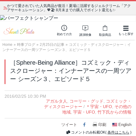
かつて愛されていた人気商品が復活！夏場に活躍するジェルクリーム「アク
アサーキュレーション」💖🏖️ 8月末までの購入でポイント還元も✨
もっと探す
初めての方
講演映像
取扱商品
Home
»
時事ブログ
»
2月25日の記事
»
コズミック・ディスクロージャー：イ
ンナーアースの一周ツアー シーズン３、エピソード５
［Sphere-Being Alliance］コズミック・ディ
スクロージャー：インナーアースの一周ツア
ー シーズン３、エピソード５
2016/02/25 10:30 PM
アガルタ人
,
コーリー・グッド
,
コズミック・
ディスクロージャー
/
＊宇宙・UFO
,
その他の
地域
,
宇宙・UFO
,
竹下氏からの情報
ツイート
Facebook
印刷
English
コメントのみ転載OK(
条件はこちら
)