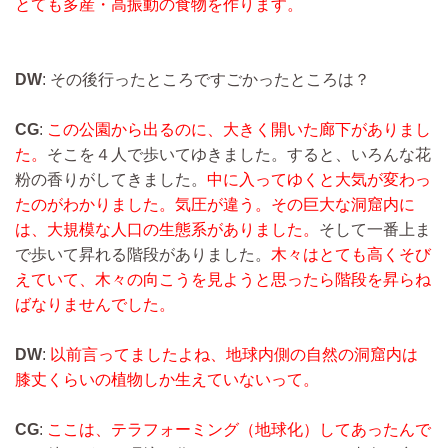
とても多産・高振動の食物を作ります。
DW
: その後行ったところですごかったところは？
CG
:
この公園から出るのに、大きく開いた廊下がありまし
た。
そこを４人で歩いてゆきました。すると、いろんな花
粉の香りがしてきました。
中に入ってゆくと大気が変わっ
たのがわかりました。気圧が違う。その巨大な洞窟内に
は、大規模な人口の生態系がありました。
そして一番上ま
で歩いて昇れる階段がありました。
木々はとても高くそび
えていて、木々の向こうを見ようと思ったら階段を昇らね
ばなりませんでした。
DW
:
以前言ってましたよね、地球内側の自然の洞窟内は
膝丈くらいの植物しか生えていないって。
CG
:
ここは、テラフォーミング（地球化）してあったんで