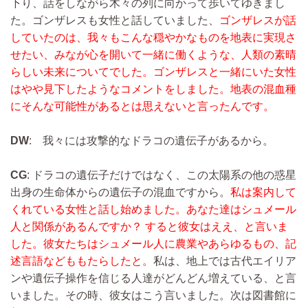
下り、話をしながら木々の列に向かって歩いてゆきまし
た。ゴンザレスも女性と話していました、
ゴンザレスが話
していたのは、我々もこんな穏やかなものを地表に実現さ
せたい、みなが心を開いて一緒に働くような、人類の素晴
らしい未来についてでした。ゴンザレスと一緒にいた女性
はやや見下したようなコメントをしました。地表の混血種
にそんな可能性があるとは思えないと言ったんです。
DW
: 我々には攻撃的なドラコの遺伝子があるから。
CG
: ドラコの遺伝子だけではなく、この太陽系の他の惑星
出身の生命体からの遺伝子の混血ですから。
私は案内して
くれている女性と話し始めました。あなた達はシュメール
人と関係があるんですか？ すると彼女はええ、と言いま
した。彼女たちはシュメール人に農業やあらゆるもの、記
述言語などももたらしたと。
私は、地上では古代エイリア
ンや遺伝子操作を信じる人達がどんどん増えている、と言
いました。その時、彼女はこう言いました。次は図書館に