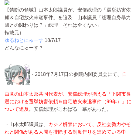
【禁断の領域】山本太郎議員が、安倍総理の「選挙妨害依
頼＆自宅放火未遂事件」を追及！山本議員「総理自身暴力
団との関わりは？」総理「それは全くない」
転載元）
ゆるねとにゅーす
18/7/17
どんなにゅーす？
・2018年7月17日の参院内閣委員会にて、
自
由党の山本太郎共同代表が、安倍総理が抱える「下関市長
選における選挙妨害依頼＆自宅放火未遂事件（99年）」に
ついて追及
。安倍総理がこわばる一幕があった。
・山本太郎議員は、
カジノ解禁において、反社会勢力やそ
れと関係がある人間を排除する制度作りを進めている中