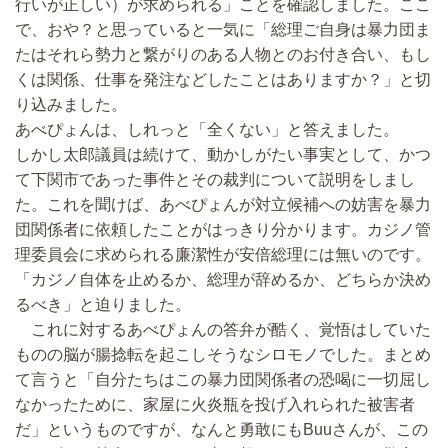
行いが正しい）が求められる」ことを確認しました。ここ
で、おや？と思っていると一気に「総理ご自身は暴力団ま
たはそれら勢力と繋がりのある人物とのお付き合い、もし
くは関係、仕事を発注などしたことはありますか？」と切
り込みました。
あべぴょんは、しれっと「全くない」と答えました。
しかし太郎議員は続けて、動かしがたい事実として、かつ
て下関市であった事件とその裁判について説明をしまし
た。これを聞けば、あべぴょんが対立候補への妨害を暴力
団関係者に依頼したことがはっきり分かります。カジノ管
理委員会に求められる廉潔性が安倍総理には無いのです。
「カジノ自体を止めるか、総理が辞めるか、どちらか決め
るべき」と迫りました。
これに対するあべぴょんの答弁が酷く、覚悟はしていた
ものの脳が腸捻転を起こしそうなシロモノでした。まとめ
て言うと「自分たちはこの暴力団関係者の恐喝に一切屈し
なかったために、家屋に火炎瓶を投げ入れられた被害者
だ」というものですが、なんと勇敢にもBuuさんが、この