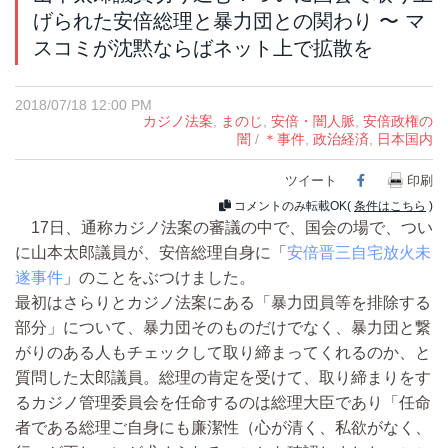
げられた安倍総理と暴力団との関わり 〜 マ
スコミが沈黙ならばネット上で拡散を
2018/07/18 12:00 PM
カジノ法案
,
まのじ
,
安倍・闇人脈
,
安倍政権の
闇
/
＊事件
,
政治経済
,
日本国内
ツイート
Facebook
印刷
コメントのみ転載OK(
条件はこちら
)
17日、通称カジノ法案の審議の中で、国会の場で、つい
に山本太郎議員が、安倍総理自身に「
安倍晋三自宅放火未
遂事件
」のことをぶつけました。
最初はさらりとカジノ法案にある「暴力団員等を排除する
部分」について、暴力団そのものだけでなく、暴力団と繋
がりのある人もチェックして取り締まってくれるのか、と
質問した太郎議員。総理の肯定を受けて、取り締まりをす
るカジノ管理委員会を任命するのは総理大臣であり「任命
者である総理ご自身にも廉潔性（心が清く、私欲がなく、