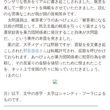
ウンザリな答弁をリアルに書き起こしされました。敬意を
表して一部ツイートを掲載をさせていただきました。読む
のも苦痛なこれが我が国の首相答弁です。
太郎議員は、被害者ヅラのあべぴょんに「被害者になる
以前の問題として、民主主義の根底を引っくり返すような
選挙妨害を暴力団関係者に発注すること自体が大問題
だ。」という事件の本質を突きました。
案の定、大手メディアは黙殺ですが、質疑を全文書き起
こしされた
野良放送さん
は転載許可され、拡散を呼びかけ
ておられます。あべぴょんが暴力団関係者に犯罪行為を依
頼し、その見返りの金額を値切ったために恨まれたこと
を、ネット上で全国の方々に知っていただきましょう。
（まのじ）
注）以下、文中の赤字・太字はシャンティ・フーラによる
ものです。
————————————————————————