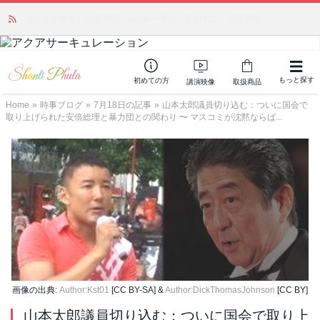
「みんなの備蓄・災害対策」 vol.4 〜断水・燃料不足・停電対策
NEW!
もっと探す
初めての方
講演映像
取扱商品
Home
»
時事ブログ
»
7月18日の記事
»
山本太郎議員切り込む：ついに国会で
取り上げられた安倍総理と暴力団との関わり 〜 マスコミが沈黙ならば...
画像の出典:
Author:Kst01
[CC BY-SA] &
Author:DickThomasJohnson
[CC BY]
山本太郎議員切り込む：ついに国会で取り上