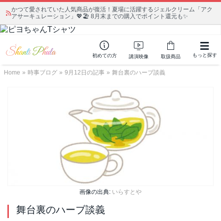
かつて愛されていた人気商品が復活！夏場に活躍するジェルクリーム「アク
アサーキュレーション」💖🏖️ 8月末までの購入でポイント還元も✨
もっと探す
初めての方
講演映像
取扱商品
Home
»
時事ブログ
»
9月12日の記事
»
舞台裏のハーブ談義
画像の出典:
いらすとや
舞台裏のハーブ談義