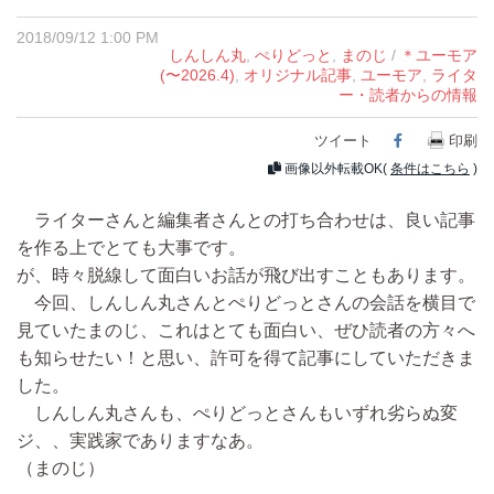
2018/09/12 1:00 PM
しんしん丸
,
ぺりどっと
,
まのじ
/
＊ユーモア
(〜2026.4)
,
オリジナル記事
,
ユーモア
,
ライタ
ー・読者からの情報
ツイート
Facebook
印刷
画像以外転載OK(
条件はこちら
)
ライターさんと編集者さんとの打ち合わせは、良い記事
を作る上でとても大事です。
が、時々脱線して面白いお話が飛び出すこともあります。
今回、しんしん丸さんとぺりどっとさんの会話を横目で
見ていたまのじ、これはとても面白い、ぜひ読者の方々へ
も知らせたい！と思い、許可を得て記事にしていただきま
した。
しんしん丸さんも、ぺりどっとさんもいずれ劣らぬ変
ジ、、実践家でありますなあ。
（まのじ）