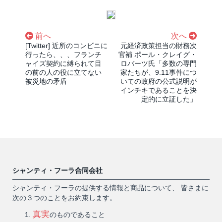
前へ
次へ
[Twitter] 近所のコンビニに
元経済政策担当の財務次
行ったら、、、フランチ
官補 ポール・クレイグ・
ャイズ契約に縛られて目
ロバーツ氏「多数の専門
の前の人の役に立てない
家たちが、9.11事件につ
被災地の矛盾
いての政府の公式説明が
インチキであることを決
定的に立証した」
シャンティ・フーラ合同会社
シャンティ・フーラの提供する情報と商品について、 皆さまに
次の３つのことをお約束します。
真実
のものであること