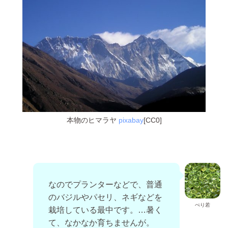
本物のヒマラヤ
pixabay
[CC0]
なのでプランターなどで、普通
のバジルやパセリ、ネギなどを
ぺり若
栽培している最中です。…暑く
て、なかなか育ちませんが。