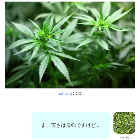
pxhere
[CC0]
ま、苦さは最強ですけど…
ぺり若