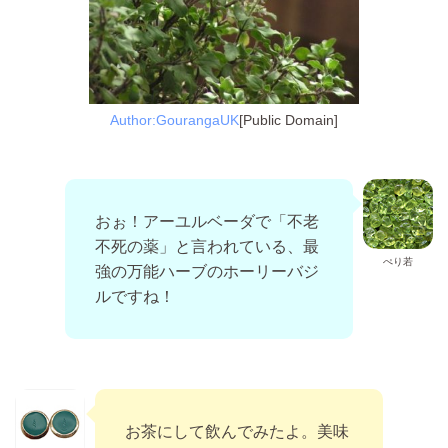
Author:GourangaUK
[Public Domain]
おぉ！アーユルベーダで「不老
不死の薬」と言われている、最
ぺり若
強の万能ハーブのホーリーバジ
ルですね！
お茶にして飲んでみたよ。美味