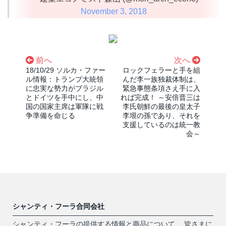
November 3, 2018
前へ
次へ
18/10/29 ソルカ・ファー
ロックフェラーと手を組
ル情報：トランプ大統領
んだ李一族独裁体制は、
に忠実な勢力がブラジル
緊急事態条項さえ手に入
とドイツを手中にし、中
れば完成！ ～安倍晋三は
国の国家主席は軍隊に戦
李氏朝鮮の最後の皇太子
争準備を命じる
李垠の孫であり、それを
支援しているのは統一教
会～
シャンティ・フーラ合同会社
シャンティ・フーラの提供する情報と商品について、 皆さまに