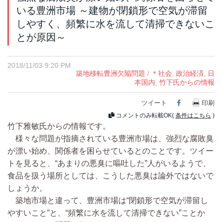
いる豊洲市場 ～建物が閉鎖形で空気が滞留
しやすく、頻繁に水を流して清掃できないこ
とが原因～
2018/11/03 9:20 PM
築地移転豊洲欠陥問題
/
＊社会
,
政治経済
,
日
本国内
,
竹下氏からの情報
ツイート
Facebook
印刷
コメントのみ転載OK(
条件はこちら
)
竹下雅敏氏からの情報です。
様々な問題が指摘されている豊洲市場は、強烈な腐敗臭
が漂い始め、関係者を困らせているとのことです。ツイー
トを見ると、“あまりの悪臭に嘔吐した”人がいるようで、
食品を扱う場所としては、こうした悪臭は論外ではないで
しょうか。
築地市場と違って、豊洲市場は“閉鎖形で空気が滞留し
やすいこと”と、“頻繁に水を流して清掃できない”ことか