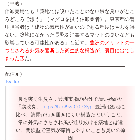
（中略）
仲卸売場でも「築地では嗅いだことのない嫌な臭いがとこ
ろどころで漂う」（マグロを扱う仲卸業者）。東京都の管
理担当者は「建物の気密性が高いのである程度はやむを得
ない。築地になかった長靴を消毒するマットの臭いなども
影響している可能性がある」と話す。
豊洲のメリットの一
つとされる外気を遮断した衛生的な構造が、裏目に出てし
まった形
だ。
————————————————————————
配信元）
Twitter
鼻を突く生臭さ…豊洲市場の内外で漂い始めた
「腐敗臭」
https://t.co/9zcC0PXypi
豊洲は築地に
比べ、清掃が行き届きにくい構造だということ。
常に外気にさらされ風が通り抜ける築地とは違
い、閉鎖型で空気が滞留しやすいことも臭いの原
因