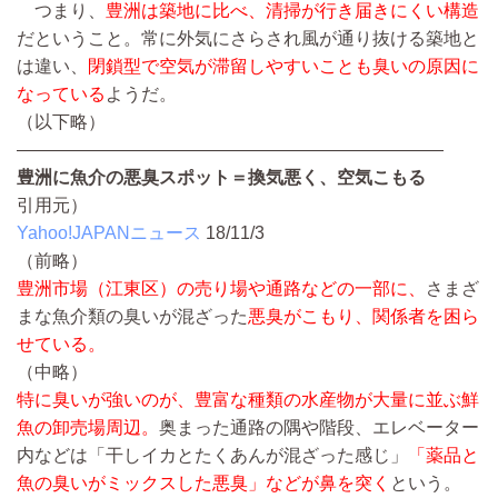
つまり、
豊洲は築地に比べ、清掃が行き届きにくい構造
だということ。常に外気にさらされ風が通り抜ける築地と
は違い、
閉鎖型で空気が滞留しやすいことも臭いの原因に
なっている
ようだ。
（以下略）
————————————————————————
豊洲に魚介の悪臭スポット＝換気悪く、空気こもる
引用元）
Yahoo!JAPANニュース
18/11/3
（前略）
豊洲市場（江東区）の売り場や通路などの一部に、
さまざ
まな魚介類の臭いが混ざった
悪臭がこもり、関係者を困ら
せている。
（中略）
特に臭いが強いのが、豊富な種類の水産物が大量に並ぶ鮮
魚の卸売場周辺。
奥まった通路の隅や階段、エレベーター
内などは「干しイカとたくあんが混ざった感じ」
「薬品と
魚の臭いがミックスした悪臭」などが鼻を突く
という。