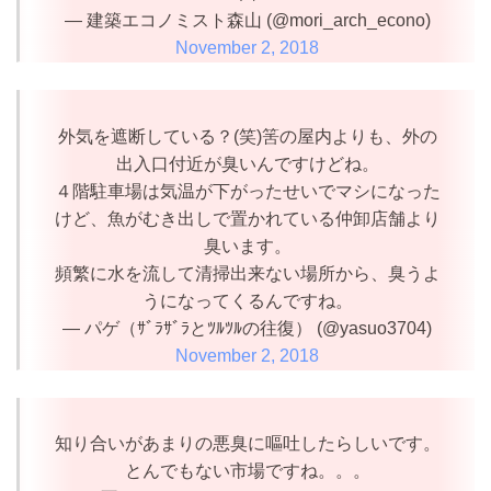
— 建築エコノミスト森山 (@mori_arch_econo)
November 2, 2018
外気を遮断している？(笑)筈の屋内よりも、外の
出入口付近が臭いんですけどね。
４階駐車場は気温が下がったせいでマシになった
けど、魚がむき出しで置かれている仲卸店舗より
臭います。
頻繁に水を流して清掃出来ない場所から、臭うよ
うになってくるんですね。
— パゲ（ｻﾞﾗｻﾞﾗとﾂﾙﾂﾙの往復） (@yasuo3704)
November 2, 2018
知り合いがあまりの悪臭に嘔吐したらしいです。
とんでもない市場ですね。。。