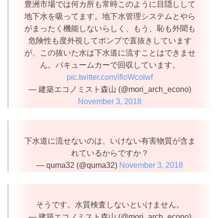
豊洲市場では何カ所も常時このように目隠しして
地下水を吸ってます。地下水管理システムとやら
がまったく機能しないらしく、もう、恥も外聞も
危険性も度外視してポンプで直抜きしています
が、この抜いた水は下水道に流すことはできませ
ん。バキュームカーで回収しています。
pic.twitter.com/ifloWcolwf
— 建築エコノミスト森山 (@mori_arch_econo)
November 3, 2018
下水道に流せないのは、いけない有害物質が含ま
れているからですか？
— quma32 (@quma32)
November 3, 2018
そうです。水質検査しないといけません。
— 建築エコノミスト森山 (@mori_arch_econo)