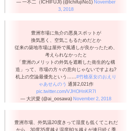
— 一不二（ICHIFUJI) (@IchifujiNo1)
November
3, 2018
豊洲市場に魚介の悪臭スポットが
換気悪く、空気こもるためだとか
従来の築地市場は屋外で風通しが良かったため、
考えられなかったと
「豊洲のメリットの外気を遮断した衛生的な構
造」って、市場の方々の意向じゃないですよね?
机上の空論最優先という……
#竹槍巫女のおえり
ゃあせんのう
通算2,021作
pic.twitter.com/VJHOHnKR7I
— 大沢愛 (@ai_oosawa)
November 2, 2018
豊洲市場、外気温20度きって湿度も低くてこれだ
から、30度35度越え湿度80％越えが連日続く季