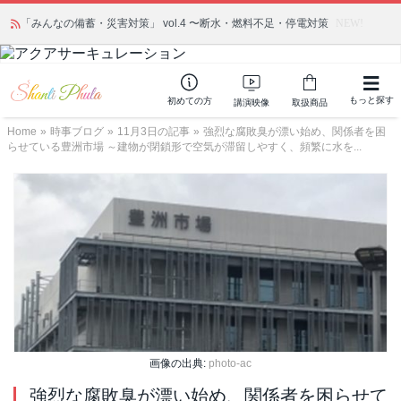
「みんなの備蓄・災害対策」 vol.4 〜断水・燃料不足・停電対策
NEW!
もっと探す
初めての方
講演映像
取扱商品
Home
»
時事ブログ
»
11月3日の記事
»
強烈な腐敗臭が漂い始め、関係者を困
らせている豊洲市場 ～建物が閉鎖形で空気が滞留しやすく、頻繁に水を...
画像の出典:
photo-ac
強烈な腐敗臭が漂い始め、関係者を困らせて