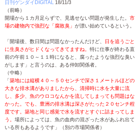
日刊ゲンダイDIGITAL
18/11/3
（前略）
開場から１カ月足らずで、見逃せない問題が発生した。
市
場の建物内で強烈な「腐敗臭」
が漂い始めているという。
「開場後、数日間は問題なかったんだけど、
日を追うごと
に生臭さがヒドくなってきてますね。
特に仕事が終わる直
前の午前１０～１１時になると、腐ったような強烈な臭い
がします」と言うのは、ある仲卸関係者。
（中略）
「
築地には縦横４０～５０センチで深さ１メートルほどの
大きな排水溝がありましたから、清掃時に水を大量に流
し、多少、魚のウロコなんかを流してしまっても問題はな
かった。でも、豊洲の排水溝は深さがたった２０センチ程
度です。築地と同じ感覚で水を流すとすぐに詰まってしま
う。
場所によっては、魚の血肉の混ざった水があふれ出て
いる所もあるようです」（別の市場関係者）