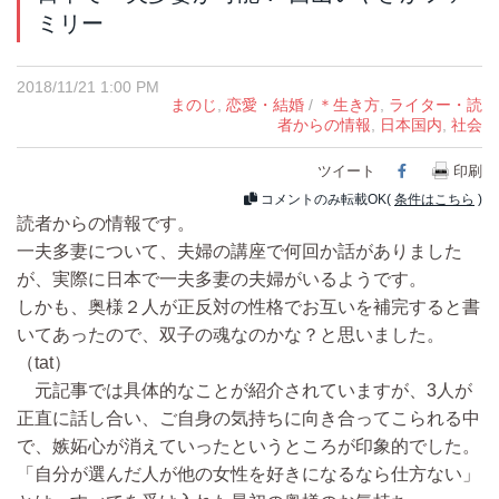
ミリー
2018/11/21 1:00 PM
まのじ
,
恋愛・結婚
/
＊生き方
,
ライター・読
者からの情報
,
日本国内
,
社会
ツイート
Facebook
印刷
コメントのみ転載OK(
条件はこちら
)
読者からの情報です。
一夫多妻について、夫婦の講座で何回か話がありました
が、実際に日本で一夫多妻の夫婦がいるようです。
しかも、奥様２人が正反対の性格でお互いを補完すると書
いてあったので、双子の魂なのかな？と思いました。
（tat）
元記事では具体的なことが紹介されていますが、3人が
正直に話し合い、ご自身の気持ちに向き合ってこられる中
で、嫉妬心が消えていったというところが印象的でした。
「自分が選んだ人が他の女性を好きになるなら仕方ない」