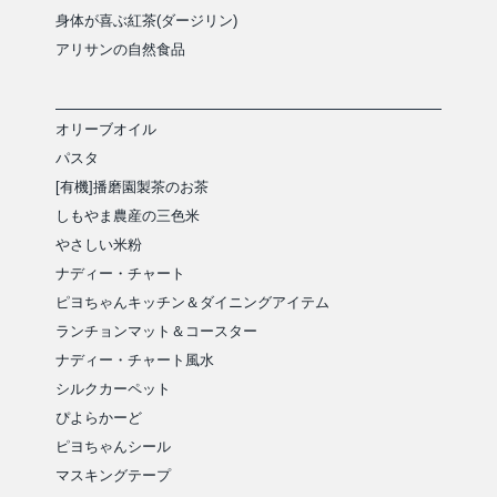
身体が喜ぶ紅茶(ダージリン)
アリサンの自然食品
オリーブオイル
パスタ
[有機]播磨園製茶のお茶
しもやま農産の三色米
やさしい米粉
ナディー・チャート
ピヨちゃんキッチン＆ダイニングアイテム
ランチョンマット＆コースター
ナディー・チャート風水
シルクカーペット
ぴよらかーど
ピヨちゃんシール
マスキングテープ