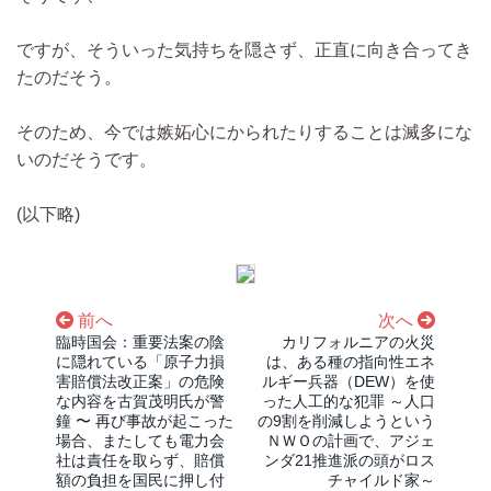
ですが、そういった気持ちを隠さず、正直に向き合ってき
たのだそう。
そのため、今では嫉妬心にかられたりすることは滅多にな
いのだそうです。
(以下略)
前へ
次へ
臨時国会：重要法案の陰
カリフォルニアの火災
に隠れている「原子力損
は、ある種の指向性エネ
害賠償法改正案」の危険
ルギー兵器（DEW）を使
な内容を古賀茂明氏が警
った人工的な犯罪 ～人口
鐘 〜 再び事故が起こった
の9割を削減しようという
場合、またしても電力会
ＮＷＯの計画で、アジェ
社は責任を取らず、賠償
ンダ21推進派の頭がロス
額の負担を国民に押し付
チャイルド家～