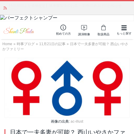
「みんなの備蓄・災害対策」 vol.4 〜断水・燃料不足・停電対策
NEW!
もっと探す
初めての方
講演映像
取扱商品
Home
»
時事ブログ
»
11月21日の記事
»
日本で一夫多妻が可能？ 西山いやさ
かファミリー
画像の出典:
ac-illust
日本で一夫多妻が可能？ 西山いやさかファ