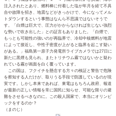
注入されたとあり、燃料棒に付着した塩が年月を経て不具
合や故障を招き、地震などがきっかけで、今になってメル
トダウンするという事態はなんら不思議ではないそうで
す。「白煙は巨大で、圧力がかからなければ生じない強烈
な勢いで吹き出した」との証言もありました。「白煙で、
もっとも可能性の強いのが再臨界で、冷却中核燃料が地震
によって接近し、中性子密度が上がると臨界を起こす疑い
がある。」福島第一原子力発電所ライブカメラでは27日に
新たに黒煙も見られ、またトリチウム霧ではないかと疑わ
れている霧が画面を白く覆っています。
この国は、フクイチを懸念する方々の検証と警告で危険
を察知する人だけが、取りうる手段で防護しているのが現
実です。しかし本来であれば、東電はもちろん政府、報道
が最新の正しい情報を常に国民に知らせ、可能な限りの避
難をさせるべきなのに。この殺人国家で、本当にオリンピ
ックをするのか？
（まのじ）