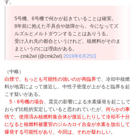
す。
5号機、6号機で何かが起きていることは確実。
8年前に抱えた不具合や故障から、今になってズ
ルズルとメルトダウンすることはありうる。
受け入れ先の都合というけれど、核燃料がそのま
まというのには理由がある。
— cmk2wl (@cmk2wl)
2019年6月25日
（中略）
白煙で、もっとも可能性の強いのが再臨界
で、冷却中核燃
料が地震によって接近し、中性子密度が上がると臨界を起
こす疑いがある。
5・6号機の場合
、震災の影響による水素爆発を起こして
おらず比較的安定していると思われていたが、
何らかの事
情で、使用済み核燃料集合体が接近したりして冷却不十分
になると核燃料被覆管のジルカロイ合金が水素を放出して
爆発する可能性があり、今回は、それが疑わしい
。