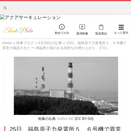
かつて愛されていた人気商品が復活！夏場に活躍するジェルクリーム「アク
アサーキュレーション」💖🏖️ 8月末までの購入でポイント還元も✨
もっと探す
初めての方
講演映像
取扱商品
Home
»
時事ブログ
»
6月28日の記事
»
25日、福島原子力発電所５、６号機で
異常が確認された 〜 再臨界が疑われる強烈な白煙が上がり、27日...
画像の出典:
Author:KEI
[CC BY-SA]
25日、福島原子力発電所５、６号機で異常