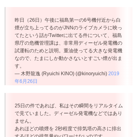
昨日（26日）午後に福島第一の6号機付近から白
煙が立ち上ってるのがJNNのライブカメラに映っ
てたという話がTwitterに出てる件について、福島
県庁の危機管理課は、非常用ディーゼル発電機の
試運転のためと説明。重油使ってる大きな発電機
なので、たまにしか動かさないとすごい煙が出ま
す。
— 木野龍逸 (Ryuichi KINO) (@kinoryuichi)
2019
年6月26日
25日の件であれば、私はその瞬間をリアルタイム
で見ていました。ディーゼル発電機などではあり
ません。
あれほどの噴煙を 2秒程度で排気塔の高さに排出
するほどの排気量やパワーはないのです。