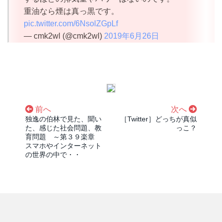
重油なら煙は真っ黒です。
pic.twitter.com/6NsolZGpLf
— cmk2wl (@cmk2wl)
2019年6月26日
前へ
次へ
独逸の伯林で見た、聞い
［Twitter］どっちが真似
た、感じた社会問題、教
っこ？
育問題 ～第３９楽章
スマホやインターネット
の世界の中で・・