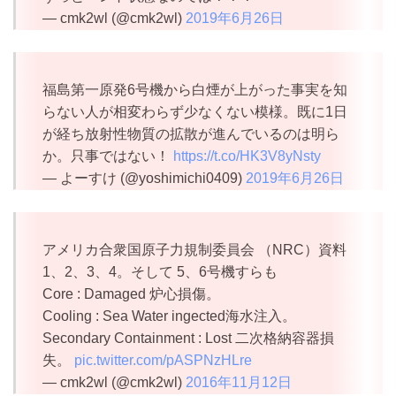
— cmk2wl (@cmk2wl)
2019年6月26日
福島第一原発6号機から白煙が上がった事実を知
らない人が相変わらず少なくない模様。既に1日
が経ち放射性物質の拡散が進んでいるのは明ら
か。只事ではない！
https://t.co/HK3V8yNsty
— よーすけ (@yoshimichi0409)
2019年6月26日
アメリカ合衆国原子力規制委員会 （NRC）資料
1、2、3、4。そして 5、6号機すらも
Core : Damaged 炉心損傷。
Cooling : Sea Water ingected海水注入。
Secondary Containment : Lost 二次格納容器損
失。
pic.twitter.com/pASPNzHLre
— cmk2wl (@cmk2wl)
2016年11月12日