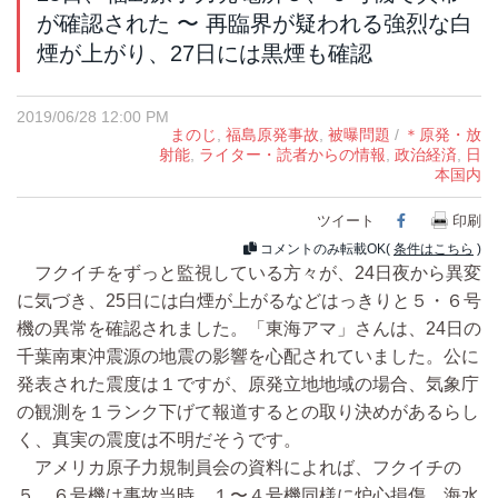
が確認された 〜 再臨界が疑われる強烈な白
煙が上がり、27日には黒煙も確認
2019/06/28 12:00 PM
まのじ
,
福島原発事故
,
被曝問題
/
＊原発・放
射能
,
ライター・読者からの情報
,
政治経済
,
日
本国内
ツイート
Facebook
印刷
コメントのみ転載OK(
条件はこちら
)
フクイチをずっと監視している方々が、24日夜から異変
に気づき、25日には白煙が上がるなどはっきりと５・６号
機の異常を確認されました。「東海アマ」さんは、24日の
千葉南東沖震源の地震の影響を心配されていました。公に
発表された震度は１ですが、原発立地地域の場合、気象庁
の観測を１ランク下げて報道するとの取り決めがあるらし
く、真実の震度は不明だそうです。
アメリカ原子力規制員会の資料によれば、フクイチの
５、６号機は事故当時、１〜４号機同様に炉心損傷、海水