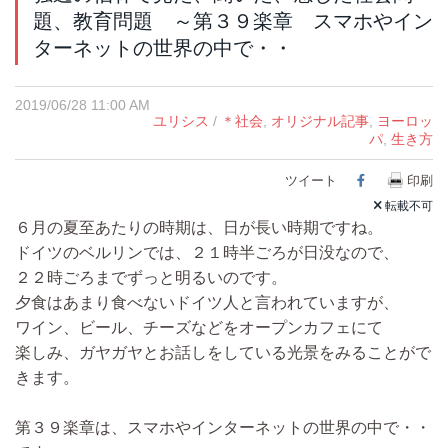
題、教育問題 ～第３９楽章 スマホやイン
ターネットの世界の中で・・
2019/06/28 11:00 AM
ユリシス
/
＊社会
,
オリジナル記事
,
ヨーロッ
パ
,
生き方
ツイート
Facebook
印刷
転載不可
６月の夏至あたりの時期は、日が長い時期ですね。
ドイツのベルリンでは、２１時半ごろが日没なので、
２２時ごろまでずっと明るいのです。
夕食はあまり食べないドイツ人と言われていますが、
ワイン、ビール、チーズなどをオープンカフェにて
楽しみ、ガヤガヤとお話しをしている光景をみることがで
きます。
第３９楽章は、スマホやインターネットの世界の中で・・