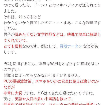
つけて送ったら、ドーン！とウィキペディアが送られてき
ました。
それは、知ってるけど
わからないから質問したのに・・・まあ、こんな程度です
けどね。
男子が
読みたくない文学作品などは、映像で簡単に解説し
てくれていて、
とても便利
なのです。例として、
賢者ナータン
などがあ
ります。
PCを使用するにも、本当はWIFIをとばさずに有線がよい
のですが、
間取りによってもなかなかうまくいきません。
PCの電磁波対策、スマホをいかに安全に使えば良いのか
などが
非常に大切
ですね。５Gはできたら避けたいでですね。
実は、
英語や人口の多い中国語を抜いて、
世界中で日本語のブログ、ツイッターの発信が一番多い
と