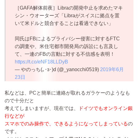
［GAFA解体前夜］Libraの開発中止を求めたマキ
シン・ウオーターズ「Libraがスイスに拠点を置
いて米ドルと競合することは看過できない」
同氏はFBによるプライバシー侵害に対するFTC
の調査や、米住宅都市開発局の訴訟にも言及し
て、一連のFBの言動に対する不信感を表明！
https://t.co/eNF18LLDyB
— やのっち(｡･ɜ･)d (@_yanocchi0519)
2019年6月
23日
私などは、PCと簡単に連絡が取れるガラケーのようなも
ので十分だと
考えてしまいますが、現在では、
ドイツでもオンライン銀
行などが
スマホでのみ操作で、できるようになってしまっている
の
です。