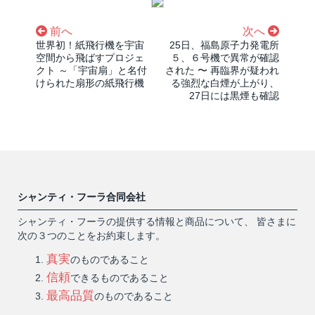
前へ
次へ
世界初！紙飛行機を宇宙
25日、福島原子力発電所
空間から飛ばすプロジェ
５、６号機で異常が確認
クト ～「宇宙扇」と名付
された 〜 再臨界が疑われ
けられた扇形の紙飛行機
る強烈な白煙が上がり、
27日には黒煙も確認
シャンティ・フーラ合同会社
シャンティ・フーラの提供する情報と商品について、 皆さまに
次の３つのことをお約束します。
真実
のものであること
信頼
できるものであること
最高品質
のものであること