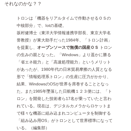
それなのかな？？
トロンは「機器をリアルタイムで作動させるＯＳの
中核部分」で、Iotの基礎。
坂村健博士（東洋大学情報連携学部長、東京大学名
誉教授）が東大助手だった1984年、「トロン計画」
を提案し、
オープンソースで無償の国産ＯＳ
トロン
の生みの親となった。「Windows」より遥かに勝る
「省エネ能力」と「高速処理能力」というメリット
があったが、1980年代の日米貿易摩擦の人質となる
形で「情報処理系トロン」の生産に圧力がかかり、
結果、WindowsのOSが世界を席巻することとなっ
た。また1985年墜落した日航機１２３便には、「ト
ロン」を開発した技術者ら17名が乗っていたと言わ
れている。現在は、デジタルカメラからロケットま
で様々な機器に組み込まれコンピュータを制御する
「組み込み用OS」がトロンとして世界標準になって
いる。（編集部）