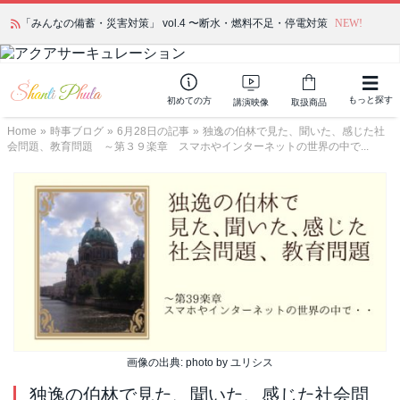
「みんなの備蓄・災害対策」 vol.4 〜断水・燃料不足・停電対策
NEW!
もっと探す
初めての方
講演映像
取扱商品
Home
»
時事ブログ
»
6月28日の記事
»
独逸の伯林で見た、聞いた、感じた社
会問題、教育問題 ～第３９楽章 スマホやインターネットの世界の中で...
画像の出典: photo by ユリシス
独逸の伯林で見た、聞いた、感じた社会問