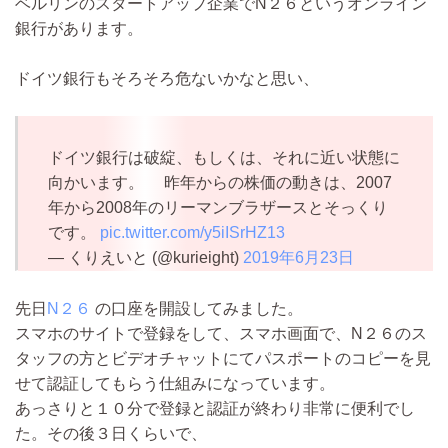
ベルリンのスタートアップ企業でN２６というオンライン
銀行があります。
ドイツ銀行もそろそろ危ないかなと思い、
ドイツ銀行は破綻、もしくは、それに近い状態に
向かいます。 昨年からの株価の動きは、2007
年から2008年のリーマンブラザースとそっくり
です。
pic.twitter.com/y5iISrHZ13
— くりえいと (@kurieight)
2019年6月23日
先日
N２６
の口座を開設してみました。
スマホのサイトで登録をして、スマホ画面で、N２６のス
タッフの方とビデオチャットにてパスポートのコピーを見
せて認証してもらう仕組みになっています。
あっさりと１０分で登録と認証が終わり非常に便利でし
た。その後３日くらいで、