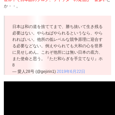
か・・。
日本は和の道を捨ててまで、勝ち抜いて生き残る
必要はない。やらねばやられるというなら、やら
れればいい。他所の低レベルな競争原理に迎合す
る必要などない。例えやられても大和の心を世界
に見せしめん。これぞ他所には無い日本の底力、
また使命と思う。『ただ和らぎを手立てなり』ホ
8
— 愛人28号 (@gejirin1)
2019年6月22日