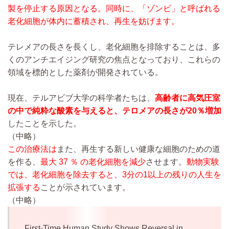
製を停止する原因となる。同時に、「ゾンビ」と呼ばれる
老化細胞が体内に蓄積され、再生を妨げます。
テレメアの長さを長くし、老化細胞を排除することは、多
くのアンチエイジング研究の焦点となっており、これらの
領域を標的とした薬剤が開発されている。
現在、テルアビブ大学の科学者たちは、
高齢者に高気圧室
の中で純粋な酸素を与えると、テロメアの長さが
20％増加
したことを示した。
（中略）
この治療法は
また、再生する新しい健康な細胞のための道
を作る、
最大 37 ％ の老化細胞を減少
させます。
動物実験
では、老化細胞を除去すると、3分の1以上の残りの人生を
拡張する
ことが示されています。
（中略）
First-Time Human Study Shows Reversal in