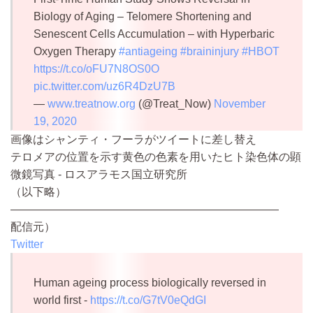
Biology of Aging – Telomere Shortening and
Senescent Cells Accumulation – with Hyperbaric
Oxygen Therapy
#antiageing
#braininjury
#HBOT
https://t.co/oFU7N8OS0O
pic.twitter.com/uz6R4DzU7B
—
www.treatnow.org
(@Treat_Now)
November
19, 2020
画像はシャンティ・フーラがツイートに差し替え
テロメアの位置を示す黄色の色素を用いたヒト染色体の顕
微鏡写真 - ロスアラモス国立研究所
（以下略）
————————————————————————
配信元）
Twitter
Human ageing process biologically reversed in
world first -
https://t.co/G7tV0eQdGI