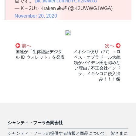
点です。
pic.twitter.com/fbYCh2NWxU
— K－2U✨ Kraken 🐙🌈 (@K2UWWG1WGA)
November 20, 2020
前へ
次へ
国連が「生体認証デジタ
メキシコ便り（77）：ロ
ル ID ウォレット」を発表
ペス・オブラドール大統
領がバイデン氏を認めな
い理由 / 不正会社インド
ラ、メキシコに侵入済
み！！！😱
シャンティ・フーラ合同会社
シャンティ・フーラの提供する情報と商品について、 皆さまに