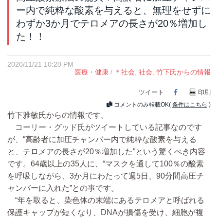
ー内で純粋な酸素を与えると、無理をせずに
わずか3か月でテロメアの長さが20％増加し
た！！
2020/11/21 10:20 PM
医療・健康
/
＊社会
,
社会
,
竹下氏からの情報
ツイート
Facebook
印刷
コメントのみ転載OK(
条件はこちら
)
竹下雅敏氏からの情報です。
コーリー・グッド氏がツイートしている記事なのです
が、“高齢者に加圧チャンバー内で純粋な酸素を与える
と、テロメアの長さが20％増加した”という驚くべき内容
です。64歳以上の35人に、“マスクを通して100％の酸素
を呼吸しながら、3か月にわたって週5日、90分間高圧チ
ャンバーに入れた”との事です。
“年を取ると、染色体の末端にあるテロメアと呼ばれる
保護キャップが短くなり、DNAが損傷を受け、細胞が複