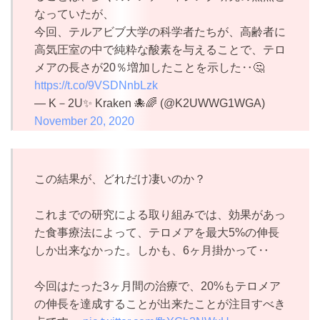
なっていたが、
今回、テルアビブ大学の科学者たちが、高齢者に
高気圧室の中で純粋な酸素を与えることで、テロ
メアの長さが20％増加したことを示した‥🤔
https://t.co/9VSDNnbLzk
— K－2U✨ Kraken 🐙🌈 (@K2UWWG1WGA)
November 20, 2020
この結果が、どれだけ凄いのか？
これまでの研究による取り組みでは、効果があっ
た食事療法によって、テロメアを最大5%の伸長
しか出来なかった。しかも、6ヶ月掛かって‥
今回はたった3ヶ月間の治療で、20%もテロメア
の伸長を達成することが出来たことが注目すべき