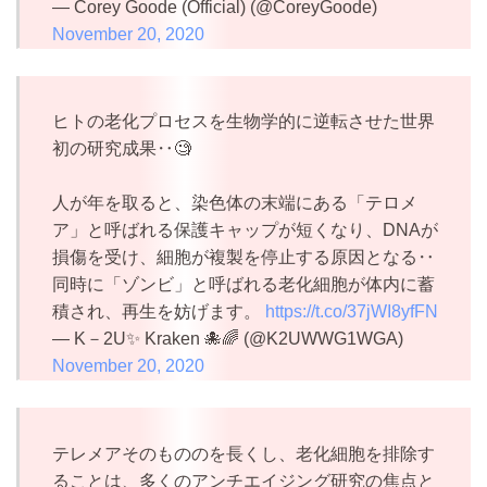
— Corey Goode (Official) (@CoreyGoode)
November 20, 2020
ヒトの老化プロセスを生物学的に逆転させた世界
初の研究成果‥🧐
人が年を取ると、染色体の末端にある「テロメ
ア」と呼ばれる保護キャップが短くなり、DNAが
損傷を受け、細胞が複製を停止する原因となる‥
同時に「ゾンビ」と呼ばれる老化細胞が体内に蓄
積され、再生を妨げます。
https://t.co/37jWI8yfFN
— K－2U✨ Kraken 🐙🌈 (@K2UWWG1WGA)
November 20, 2020
テレメアそのもののを長くし、老化細胞を排除す
ることは、多くのアンチエイジング研究の焦点と