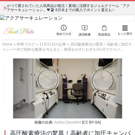
かつて愛されていた人気商品が復活！夏場に活躍するジェルクリーム「アク
アサーキュレーション」💖🏖️ 8月末までの購入でポイント還元も✨
もっと探す
初めての方
講演映像
取扱商品
Home
»
時事ブログ
»
11月21日の記事
»
高圧酸素療法の驚異！高齢者に加圧チ
ャンバー内で純粋な酸素を与えると、無理をせずにわずか3か月でテロメ...
画像の出典:
Author:Derekf44
[CC BY-SA]
高圧酸素療法の驚異！高齢者に加圧チャンバ