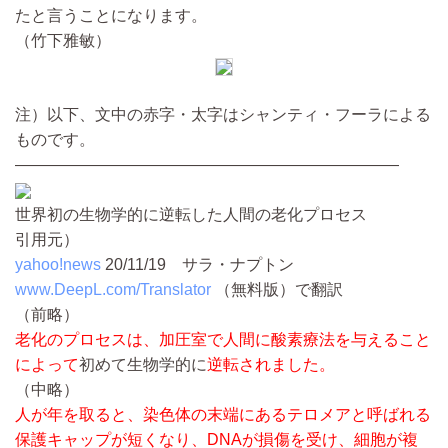
たと言うことになります。
（竹下雅敏）
注）以下、文中の赤字・太字はシャンティ・フーラによる
ものです。
————————————————————————
世界初の生物学的に逆転した人間の老化プロセス
引用元）
yahoo!news
20/11/19
サラ・ナプトン
www.DeepL.com/Translator
（無料版）で翻訳
（前略）
老化のプロセスは、加圧室で人間に酸素療法を与えること
によって
初めて生物学的に
逆転されました。
（中略）
人が年を取ると、染色体の末端にあるテロメアと呼ばれる
保護キャップが短くなり、DNAが損傷を受け、細胞が複