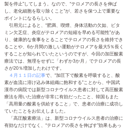
製を停止”してしまう。なので、“テロメアの長さを伸ば
し、老化細胞を取り除くこと”が、若さを保つ上で重要な
ポイントになるらしい。
引用元によると、“肥満、喫煙、身体活動の欠如、ビタ
ミン欠乏症、炎症がテロメアの短縮を早める可能性”があ
り、健康的な食事をとることでテロメアの長さを維持でき
ることや、6か月間の激しい運動がテロメアを最大5％長く
することが知られていたというのですが、今回の加圧酸素
療法では、無理をせずに「わずか3か月」でテロメアの長
さが20％増加したわけです。
４月１１日の記事
で、“加圧下で酸素を呼吸すると、酸
素が血流に溶け込み体組織に飽和する”ことから、中国武
漢市の病院では新型コロナウイルス患者に対して高圧酸素
療法を用いた治療が非常に有効だったこと、韓国もまた
「高用量の酸素を供給すること」で、患者の治療に成功し
ていたことをお伝えしました。
「高圧酸素療法」は、新型コロナウイルス患者の治療に
有効なだけでなく、“テロメアの長さを伸ばす”効果もあっ