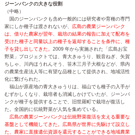
ジーンバンクの大きな役割
（中略）
国のジーンバンクも含め一般的には研究者や育種の専門
家にしか種子は渡されないが、
広島の農業ジーンバンク
は、借りた農家が翌年、栽培の結果の報告に加えて配布を
受けた種子と同量以上の種子を返却することを条件に、種
子を貸し出してきた。
2009 年から実施された「広島お宝
野菜」プロジェクトでは、青大きゅうり、観音ねぎ、矢賀
ちしゃ、川内ほうれんそう、笹木三月子大根などが、県内
の農業生産法人等に有望な品種として提供され、地域活性
化に繋げられた。
福山が原産地の青大きゅうりは、福山でも種子の入手が
むずかしくなり、栽培者も消滅しかけていたが、ジーンバ
ンクが種子を提供することで、旧世羅町で栽培が復活し
た。全国的に伝統野菜が人気を集めている。
広島の農業ジーンバンクは伝統野菜復活を支える重要な
基盤として機能してきた。広島県が世界に先駆けて設立し
た、農家に直接遺伝資源を還元することができる地域農業