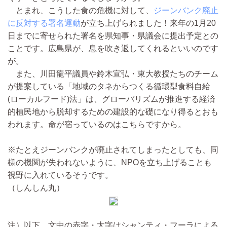
とまれ、こうした食の危機に対して、
ジーンバンク廃止
に反対する署名運動
が立ち上げられました！来年の1月20
日までに寄せられた署名を県知事・県議会に提出予定との
ことです。広島県が、息を吹き返してくれるといいのです
が。
また、川田龍平議員や鈴木宣弘・東大教授たちのチーム
が提案している「地域のタネからつくる循環型食料自給
(ローカルフード)法」は、グローバリズムが推進する経済
的植民地から脱却するための建設的な礎になり得るとおも
われます。命が宿っているのはこちらですから。
※たとえジーンバンクが廃止されてしまったとしても、同
様の機関が失われないように、NPOを立ち上げることも
視野に入れているそうです。
（しんしん丸）
注）以下、文中の赤字・太字はシャンティ・フーラによる