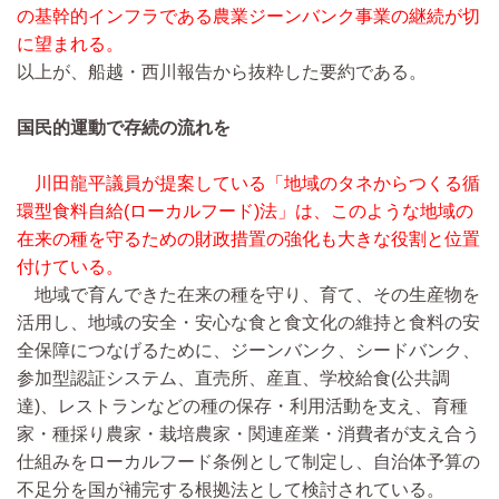
の基幹的インフラである農業ジーンバンク事業の継続が切
に望まれる。
以上が、船越・西川報告から抜粋した要約である。
国民的運動で存続の流れを
川田龍平議員が提案している「地域のタネからつくる循
環型食料自給(ローカルフード)法」は、このような地域の
在来の種を守るための財政措置の強化も大きな役割と位置
付けている。
地域で育んできた在来の種を守り、育て、その生産物を
活用し、地域の安全・安心な食と食文化の維持と食料の安
全保障につなげるために、ジーンバンク、シードバンク、
参加型認証システム、直売所、産直、学校給食(公共調
達)、レストランなどの種の保存・利用活動を支え、育種
家・種採り農家・栽培農家・関連産業・消費者が支え合う
仕組みをローカルフード条例として制定し、自治体予算の
不足分を国が補完する根拠法として検討されている。