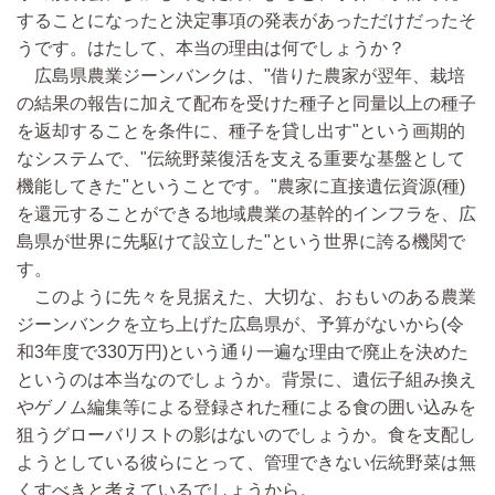
することになったと決定事項の発表があっただけだったそ
うです。はたして、本当の理由は何でしょうか？
広島県農業ジーンバンクは、"借りた農家が翌年、栽培
の結果の報告に加えて配布を受けた種子と同量以上の種子
を返却することを条件に、種子を貸し出す"という画期的
なシステムで、"伝統野菜復活を支える重要な基盤として
機能してきた"ということです。"農家に直接遺伝資源(種)
を還元することができる地域農業の基幹的インフラを、広
島県が世界に先駆けて設立した"という世界に誇る機関で
す。
このように先々を見据えた、大切な、おもいのある農業
ジーンバンクを立ち上げた広島県が、予算がないから(令
和3年度で330万円)という通り一遍な理由で廃止を決めた
というのは本当なのでしょうか。背景に、遺伝子組み換え
やゲノム編集等による登録された種による食の囲い込みを
狙うグローバリストの影はないのでしょうか。食を支配し
ようとしている彼らにとって、管理できない伝統野菜は無
くすべきと考えているでしょうから。