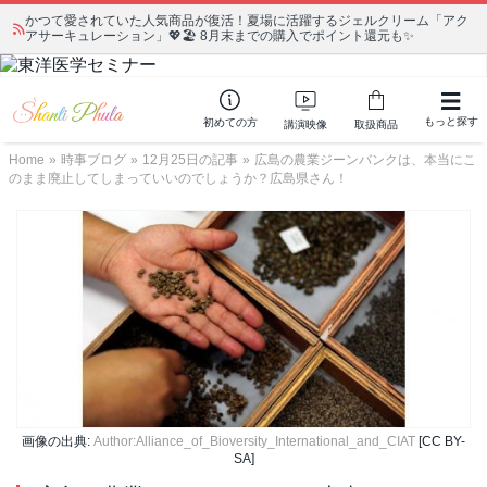
かつて愛されていた人気商品が復活！夏場に活躍するジェルクリーム「アク
アサーキュレーション」💖🏖️ 8月末までの購入でポイント還元も✨
もっと探す
初めての方
講演映像
取扱商品
Home
»
時事ブログ
»
12月25日の記事
»
広島の農業ジーンバンクは、本当にこ
のまま廃止してしまっていいのでしょうか？広島県さん！
画像の出典:
Author:Alliance_of_Bioversity_International_and_CIAT
[CC BY-
SA]