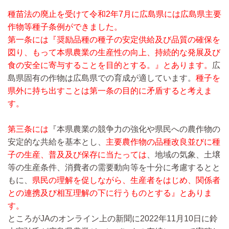
種苗法の廃止を受けて令和2年7月に広島県には広島県主要
作物等種子条例ができました。
第一条には『奨励品種の種子の安定供給及び品質の確保を
図り、もって本県農業の生産性の向上、持続的な発展及び
食の安全に寄与することを目的とする。』とあります。
広
島県固有の作物は広島県での育成が適しています。
種子を
県外に持ち出すことは第一条の目的に矛盾すると考えま
す。
第三条には
『本県農業の競争力の強化や県民への農作物の
安定的な共給を基本とし、
主要農作物の品種改良並びに種
子の生産、普及及び保存に当たっては
、地域の気象、土壌
等の生産条件、消費者の需要動向等を十分に考慮するとと
もに、
県民の理解を促しながら、生産者をはじめ、関係者
との連携及び相互理解の下に行うものとする』とありま
す。
ところがJAのオンライン上の新聞に2022年11月10日に鈴