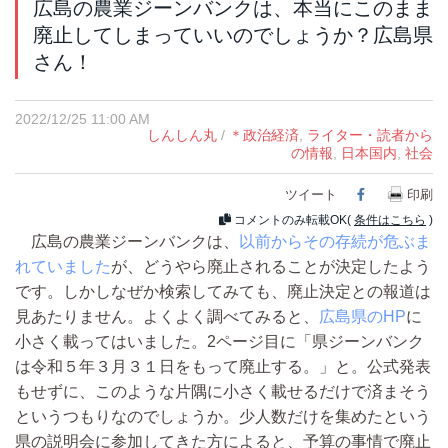
広島の農業ジーンバンクは、本当にこのまま
廃止してしまっていいのでしょうか？広島県
さん！
2022/12/25 11:00 AM
しんしん丸
/
＊政治経済
,
ライター・読者から
の情報
,
日本国内
,
社会
ツイート
Facebook
印刷
コメントのみ転載OK(
条件はこちら
)
広島の農業ジーンバンクは、
以前からその存続が危ぶま
れていました
が、どうやら廃止されることが決定したよう
です。しかしなぜか検索してみても、廃止決定との報道は
見あたりません。よくよく調べてみると、
広島県のHP
に
小さく載ってはいました。2ページ目に「県ジーンバンク
は令和５年３月３１日をもって廃止する。」と。公式発表
もせずに、このような片隅に小さく載せるだけで済まそう
というつもりなのでしょうか。少人数だけを集めたという
県の説明会に参加してきた方によると、予算の事情で廃止