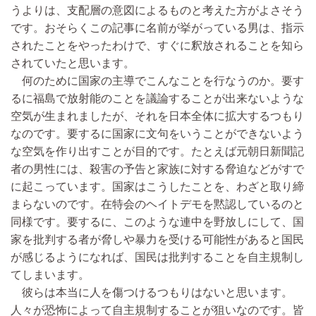
うよりは、支配層の意図によるものと考えた方がよさそう
です。おそらくこの記事に名前が挙がっている男は、指示
されたことをやったわけで、すぐに釈放されることを知ら
されていたと思います。
何のために国家の主導でこんなことを行なうのか。要す
るに福島で放射能のことを議論することが出来ないような
空気が生まれましたが、それを日本全体に拡大するつもり
なのです。要するに国家に文句をいうことができないよう
な空気を作り出すことが目的です。たとえば元朝日新聞記
者の男性には、殺害の予告と家族に対する脅迫などがすで
に起こっています。国家はこうしたことを、わざと取り締
まらないのです。在特会のヘイトデモを黙認しているのと
同様です。要するに、このような連中を野放しにして、国
家を批判する者が脅しや暴力を受ける可能性があると国民
が感じるようになれば、国民は批判することを自主規制し
てしまいます。
彼らは本当に人を傷つけるつもりはないと思います。
人々が恐怖によって自主規制することが狙いなのです。皆