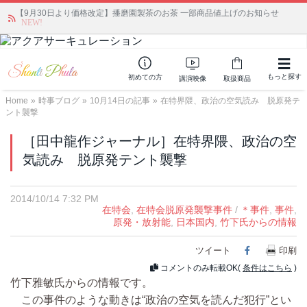
【9月30日より価格改定】播磨園製茶のお茶 一部商品値上げのお知らせ
「みんなの備蓄・災害対策」 vol.4 〜断水・燃料不足・停電対策
NEW!
もっと探す
初めての方
講演映像
取扱商品
Home
»
時事ブログ
»
10月14日の記事
»
在特界隈、政治の空気読み 脱原発テ
ント襲撃
［田中龍作ジャーナル］在特界隈、政治の空
気読み 脱原発テント襲撃
2014/10/14 7:32 PM
在特会
,
在特会脱原発襲撃事件
/
＊事件
,
事件
,
原発・放射能
,
日本国内
,
竹下氏からの情報
ツイート
Facebook
印刷
コメントのみ転載OK(
条件はこちら
)
竹下雅敏氏からの情報です。
この事件のような動きは“政治の空気を読んだ犯行”とい