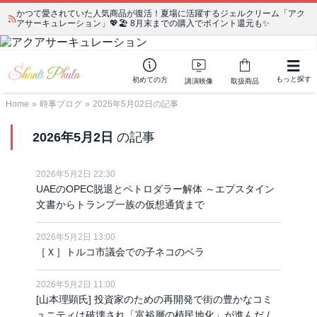
かつて愛されていた人気商品が復活！夏場に活躍するジェルクリーム「アク
アサーキュレーション」💖🏖️ 8月末までの購入でポイント還元も✨
もっと探す
初めての方
講演映像
取扱商品
Home
»
時事ブログ
»
2026年5月02日の記事
2026年5月2日
の記事
2026年5月2日 22:30
UAEのOPEC脱退とペトロダラー解体 ～エプスタイン
文書からトランプ一族の仮想通貨まで
2026年5月2日 13:00
［Ｘ］トルコ市議会での子ネコのベラ
2026年5月2日 11:00
[山本理顕氏] 投資家のための再開発で街の豊かなコミ
ュニティは破壊され「富裕層の植民地化」が進んだ /