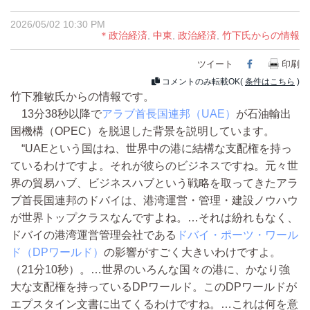
2026/05/02 10:30 PM
＊政治経済
,
中東
,
政治経済
,
竹下氏からの情報
ツイート
Facebook
印刷
コメントのみ転載OK(
条件はこちら
)
竹下雅敏氏からの情報です。
13分38秒以降で
アラブ首長国連邦（UAE）
が石油輸出
国機構（OPEC）を脱退した背景を説明しています。
“UAEという国はね、世界中の港に結構な支配権を持っ
ているわけですよ。それが彼らのビジネスですね。元々世
界の貿易ハブ、ビジネスハブという戦略を取ってきたアラ
ブ首長国連邦のドバイは、港湾運営・管理・建設ノウハウ
が世界トップクラスなんですよね。…それは紛れもなく、
ドバイの港湾運営管理会社である
ドバイ・ポーツ・ワール
ド（DPワールド）
の影響がすごく大きいわけですよ。
（21分10秒）。…世界のいろんな国々の港に、かなり強
大な支配権を持っているDPワールド。このDPワールドが
エプスタイン文書に出てくるわけですね。…これは何を意