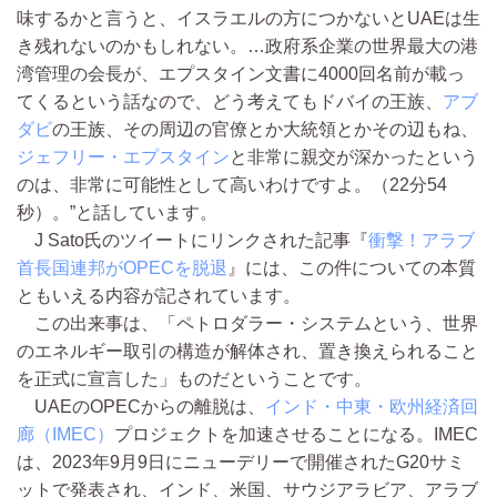
味するかと言うと、イスラエルの方につかないとUAEは生
き残れないのかもしれない。…政府系企業の世界最大の港
湾管理の会長が、エプスタイン文書に4000回名前が載っ
てくるという話なので、どう考えてもドバイの王族、
アブ
ダビ
の王族、その周辺の官僚とか大統領とかその辺もね、
ジェフリー・エプスタイン
と非常に親交が深かったという
のは、非常に可能性として高いわけですよ。（22分54
秒）。”と話しています。
J Sato氏のツイートにリンクされた記事『
衝撃！アラブ
首長国連邦がOPECを脱退
』には、この件についての本質
ともいえる内容が記されています。
この出来事は、「ペトロダラー・システムという、世界
のエネルギー取引の構造が解体され、置き換えられること
を正式に宣言した」ものだということです。
UAEのOPECからの離脱は、
インド・中東・欧州経済回
廊（IMEC）
プロジェクトを加速させることになる。IMEC
は、2023年9月9日にニューデリーで開催されたG20サミ
ットで発表され、インド、米国、サウジアラビア、アラブ