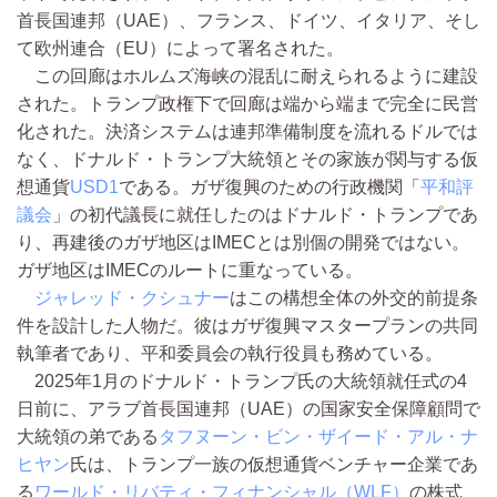
首長国連邦（UAE）、フランス、ドイツ、イタリア、そし
て欧州連合（EU）によって署名された。
この回廊はホルムズ海峡の混乱に耐えられるように建設
された。トランプ政権下で回廊は端から端まで完全に民営
化された。決済システムは連邦準備制度を流れるドルでは
なく、ドナルド・トランプ大統領とその家族が関与する仮
想通貨
USD1
である。ガザ復興のための行政機関「
平和評
議会
」の初代議長に就任したのはドナルド・トランプであ
り、再建後のガザ地区はIMECとは別個の開発ではない。
ガザ地区はIMECのルートに重なっている。
ジャレッド・クシュナー
はこの構想全体の外交的前提条
件を設計した人物だ。彼はガザ復興マスタープランの共同
執筆者であり、平和委員会の執行役員も務めている。
2025年1月のドナルド・トランプ氏の大統領就任式の4
日前に、アラブ首長国連邦（UAE）の国家安全保障顧問で
大統領の弟である
タフヌーン・ビン・ザイード・アル・ナ
ヒヤン
氏は、トランプ一族の仮想通貨ベンチャー企業であ
る
ワールド・リバティ・フィナンシャル（WLF）
の株式