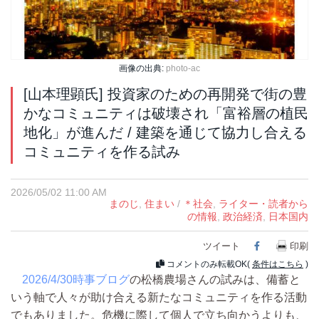
画像の出典:
photo-ac
[山本理顕氏] 投資家のための再開発で街の豊
かなコミュニティは破壊され「富裕層の植民
地化」が進んだ / 建築を通じて協力し合える
コミュニティを作る試み
2026/05/02 11:00 AM
まのじ
,
住まい
/
＊社会
,
ライター・読者から
の情報
,
政治経済
,
日本国内
ツイート
Facebook
印刷
コメントのみ転載OK(
条件はこちら
)
2026/4/30時事ブログ
の松橋農場さんの試みは、備蓄と
いう軸で人々が助け合える新たなコミュニティを作る活動
でもありました。危機に際して個人で立ち向かうよりも、