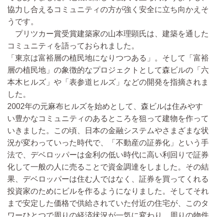
協力し合えるコミュニティの方が強く安全に立ち向かえそ
うです。
プリツカー賞受賞建築家の山本理顕氏は、建築を通した
コミュニティを語っておられました。
「東京は富裕層の植民地になりつつある」。そして「富裕
層の植民地」の象徴的なプロジェクトとして森ビルの「六
本木ヒルズ」や「表参道ヒルズ」などの開発を指摘されま
した。
2002年の元麻布ヒルズを始めとして、森ビルは住みやす
い豊かなコミュニティのあるところを狙って建物を作って
いきました。この頃、日本の金融システムやさまざまな状
況が変わっていった時代で、「不動産の証券化」という手
法で、デベロッパーは金利の低い時代に高い利回りで証券
化して一般の人に売ることで資金調達をしました。その結
果、デベロッパーは住む人ではなく、証券を買ってくれる
投資家のためにビルを作るようになりました。そしてそれ
まで安定した価格で供給されていた付近の住宅が、このタ
ワーひとつで周りの経済状況が一気に変わり、周りの物件