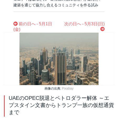
建築を通じて協力し合えるコミュニティを作る試み
前の日へ - 5月1日
次の日へ - 5月3日(日)
(金)
画像の出典:
Pixabay
UAEのOPEC脱退とペトロダラー解体 ～エ
プスタイン文書からトランプ一族の仮想通貨
まで