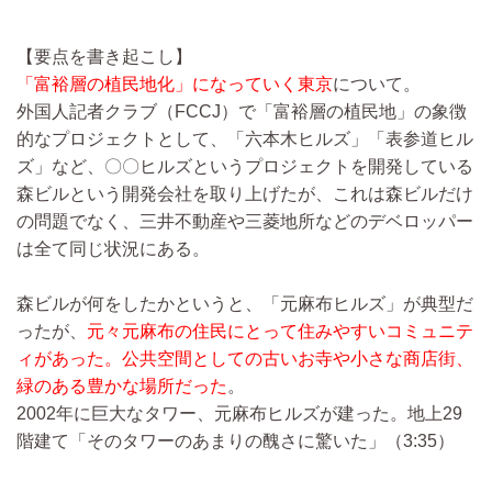
【要点を書き起こし】
「富裕層の植民地化」になっていく東京
について。
外国人記者クラブ（FCCJ）で「富裕層の植民地」の象徴
的なプロジェクトとして、「六本木ヒルズ」「表参道ヒル
ズ」など、〇〇ヒルズというプロジェクトを開発している
森ビルという開発会社を取り上げたが、これは森ビルだけ
の問題でなく、三井不動産や三菱地所などのデベロッパー
は全て同じ状況にある。
森ビルが何をしたかというと、「元麻布ヒルズ」が典型だ
ったが、
元々元麻布の住民にとって住みやすいコミュニテ
ィがあった。公共空間としての古いお寺や小さな商店街、
緑のある豊かな場所だった
。
2002年に巨大なタワー、元麻布ヒルズが建った。地上29
階建て「そのタワーのあまりの醜さに驚いた」（3:35）