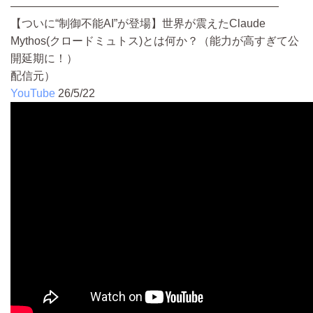
————————————————————————
【ついに“制御不能AI”が登場】世界が震えたClaude
Mythos(クロードミュトス)とは何か？（能力が高すぎて公
開延期に！）
配信元）
YouTube
26/5/22