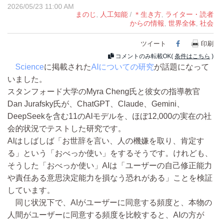
2026/05/23 11:00 AM
まのじ
,
人工知能
/
＊生き方
,
ライター・読者
からの情報
,
世界全体
,
社会
ツイート
Facebook
印刷
コメントのみ転載OK(
条件はこちら
)
Science
に掲載された
AIについての研究
が話題になって
いました。
スタンフォード大学のMyra Cheng氏と彼女の指導教官
Dan Jurafsky氏が、ChatGPT、Claude、Gemini、
DeepSeekを含む11のAIモデルを、ほぼ12,000の実在の社
会的状況でテストした研究です。
AIはしばしば「お世辞を言い、人の機嫌を取り、肯定す
る」という「おべっか使い」をするそうです。けれども、
そうした「おべっか使い」AIは「ユーザーの自己修正能力
や責任ある意思決定能力を損なう恐れがある」ことを検証
しています。
同じ状況下で、AIがユーザーに同意する頻度と、本物の
人間がユーザーに同意する頻度を比較すると、AIの方が