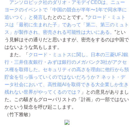
アンソロピック社のダリオ・アモデイCEOは、ニュー
ヨークのイベントで「中国の競合が半年〜1年で同水準に
追いつく」と発言
したとのことです。“
クロード・ミュト
スは「最初に生まれた子」であって「第二、第三のミュト
ス」が製作され、密売される可能性は大いにある。
”とい
う見解はその通りだと思いますが、密売をするのは中国で
はないような気もします。
また、「
クロード・ミュトスに関し、日本の三菱UFJ銀
行・三井住友銀行・みずほ銀行のメガバンク3社がアクセ
ス権を取得した。セキュリティの高さを理由に他行から預
貯金を引っ張っていくのではないだろうか？ ネット・デ
ータ社会において、高性能AIを取得できる大企業しか生き
残れない世界がやってくるのでは？
」との意見がありまし
た。この騒ぎもグローバリストの「計画」の一部ではない
かという疑念を呼び起こします。
（竹下雅敏）