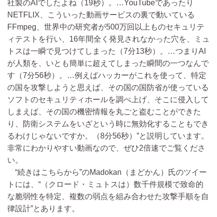
社製のAIでしたよね（19秒）。…YouTubeであったり
NETFLIX、こういった動画サービスの裏で動いている
FFmpeg、世界中の研究者が500万回以上ものセキュリテ
ィテストを行い、16年間全く発見されなかった穴を、ミュ
トスは一瞬で見つけてしまった（7分13秒）。…つまりAI
が人類を、いとも簡単に超えてしまった瞬間の一つなんで
す（7分56秒）。…例えばハッカーがこれを使って、特定
の国を攻撃しようと思えば、その国の国防省が使っている
ソフトのセキュリティホールを調べ上げ、そこに侵入して
しまえば、その国の機密情報を丸ごと盗むことができた
り、防衛システムをいざという時に無効化することもでき
るわけじゃないですか。（8分56秒）”と説明しています。
非常にわかりやすい動画なので、ぜひ2倍速でご覧くださ
い。
“続きはこちらから”のMadokan（まどかん）氏のツイー
トには、“（クロード・ミュトスは）数千件規模で致命的
な脆弱性を特定、複数の弱点を組み合わせた攻撃手順を自
律設計”とあります。