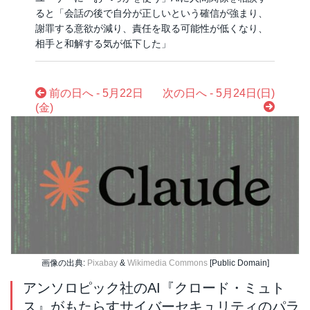
ると「会話の後で自分が正しいという確信が強まり、
謝罪する意欲が減り、責任を取る可能性が低くなり、
相手と和解する気が低下した」
前の日へ - 5月22日
次の日へ - 5月24日(日)
(金)
画像の出典:
Pixabay
&
Wikimedia Commons
[Public Domain]
アンソロピック社のAI『クロード・ミュト
ス』がもたらすサイバーセキュリティのパラ