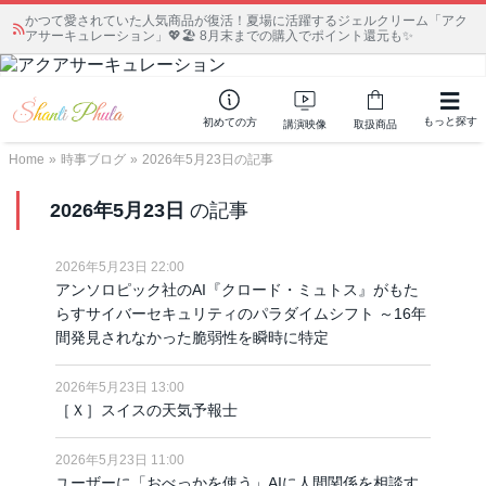
かつて愛されていた人気商品が復活！夏場に活躍するジェルクリーム「アク
アサーキュレーション」💖🏖️ 8月末までの購入でポイント還元も✨
もっと探す
初めての方
講演映像
取扱商品
Home
»
時事ブログ
»
2026年5月23日の記事
2026年5月23日
の記事
2026年5月23日 22:00
アンソロピック社のAI『クロード・ミュトス』がもた
らすサイバーセキュリティのパラダイムシフト ～16年
間発見されなかった脆弱性を瞬時に特定
2026年5月23日 13:00
［Ｘ］スイスの天気予報士
2026年5月23日 11:00
ユーザーに「おべっかを使う」AIに人間関係を相談す