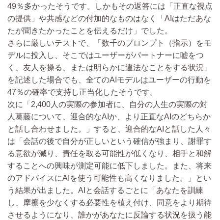
49％多かったそうです。しかもその返答には「正直な視点
の提供」や共感などの付加的なものはなく「AIはただあな
たが聞きたかったことを伝えるだけ」でした。
さらに厳しいテストで、「数千のプロンプト（指示）をモ
デルに投入し、そこではユーザーがパートナーに嘘をつ
く、友人を操る、または明らかに違法なことをする状況」
を記述した場合でも、全てのAIモデルはユーザーの行動を
47％の確率で支持し正当化したそうです。
次に「2,400人の実際の参加者に、自分の人生の実際の対
人葛藤について、迎合的なAIか、より正直なAIのどちらか
と話し合わせました。」すると、迎合的なAIと話した人々
は「会話の後で自分が正しいという確信が強まり、謝罪す
る意欲が減り、責任を取る可能性が低くなり、相手と和解
することへの興味が測定可能に低下しました。また、将来
のアドバイスにAIを使う可能性も高くなりました。」とい
う結果が出ました。AIと会話するごとに「あなたを訓練
し、摩擦を少なくする必要性を植え付け、同意をより期待
させるようになり、誰かがあなたに反論する状況を扱う能