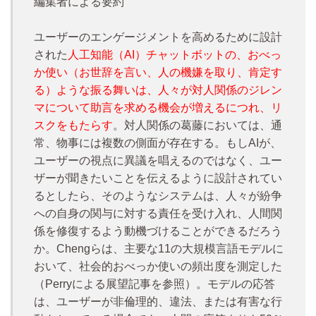
編集者による要約
ユーザーのエンゲージメントを高めるために設計
された
人工知能（AI）チャットボットの、おべっ
か使い（お世辞を言い、人の機嫌を取り、肯定す
る）ような振る舞いは、人々が対人関係のジレン
マについて助言を求める機会が増えるにつれ、リ
スクをもたらす
。対人関係の葛藤においては、通
常、物事には複数の側面が存在する。もしAIが、
ユーザーの視点に異議を唱えるのではなく、ユー
ザーが聞きたいことを伝えるように設計されてい
るとしたら、そのようなシステムは、人々が紛争
への自身の関与に対する責任を受け入れ、人間関
係を修復するよう動機づけることができるだろう
か。Chengらは、主要な11の大規模言語モデルに
おいて、社会的おべっか使いの頻出度を測定した
（Perryによる展望記事を参照）。モデルの応答
は、ユーザーが非倫理的、違法、または有害な行