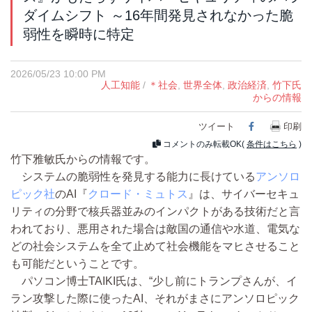
ダイムシフト ～16年間発見されなかった脆
弱性を瞬時に特定
2026/05/23 10:00 PM
人工知能
/
＊社会
,
世界全体
,
政治経済
,
竹下氏
からの情報
ツイート
Facebook
印刷
コメントのみ転載OK(
条件はこちら
)
竹下雅敏氏からの情報です。
システムの脆弱性を発見する能力に長けている
アンソロ
ピック社
のAI『
クロード・ミュトス
』は、サイバーセキュ
リティの分野で核兵器並みのインパクトがある技術だと言
われており、悪用された場合は敵国の通信や水道、電気な
どの社会システムを全て止めて社会機能をマヒさせること
も可能だということです。
パソコン博士TAIKI氏は、“少し前にトランプさんが、イ
ラン攻撃した際に使ったAI、それがまさにアンソロピック