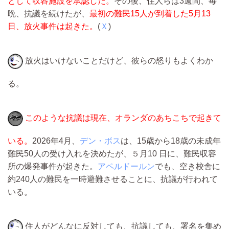
として収容施設を承認した。
その後、住人らは3週間、毎
晩、抗議を続けたが、
最初の難民15人が到着した5月13
日、放火事件は起きた。
(
Ｘ
)
放火はいけないことだけど、彼らの怒りもよくわか
る。
このような抗議は現在、オランダのあちこちで起きて
いる。
2026年4月、
デン・ボス
は、15歳から18歳の未成年
難民50人の受け入れを決めたが、５月10 日に、難民収容
所の爆発事件が起きた。
アペルドールン
でも、空き校舎に
約240人の難民を一時避難させることに、抗議が行われて
いる。
住人がどんなに反対しても、抗議しても、署名を集め