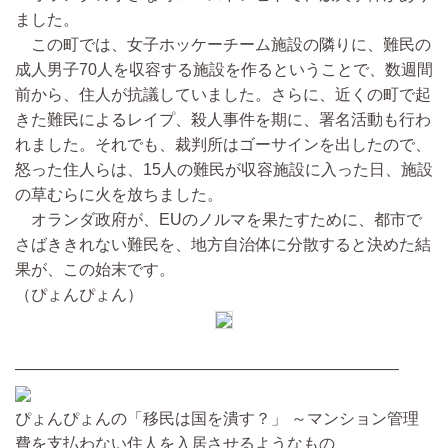
ました。
この町では、女子ホッケーチーム施設の隣りに、難民の
成人男子70人を収容する施設を作るということで、数週間
前から、住人が抗議していました。さらに、近くの町で起
きた難民によるレイプ、殺人事件を期に、署名活動も行わ
れました。それでも、裁判所はゴーサインを出したので、
怒った住人らは、15人の難民が収容施設に入った日、施設
の草むらに火を放ちました。
オランダ政府が、EUのノルマを果たすために、都市で
さばききれない難民を、地方自治体に分散すると決めた結
果が、この始末です。
（ぴょんぴょん）
————————————————————————
ぴょんぴょんの「移民は国を潰す？」 ～マンション管理
費を支払わない住人を入居させるようなもの