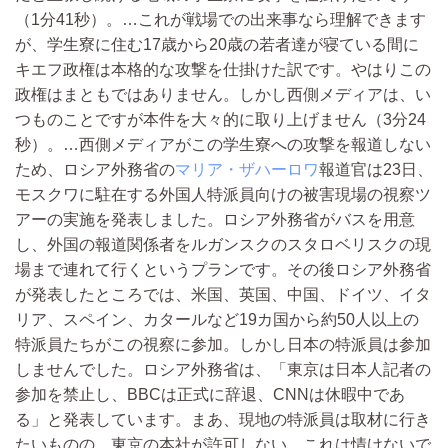
（1分41秒）。…これが戦場での出来事なら理解できます
が、学生寮に住む17歳から20歳の若者達が寝ている間に
キエフ政権は本格的な攻撃を仕掛けた訳です。やはりこの
政権はまともではありません。しかし西側メディアは、い
つものことですが本件を大々的に取り上げません（3分24
秒）。…西側メディアがこの学生寮への攻撃を報道しない
ため、ロシア外務省の
マリア・ザハーロワ
報道官は23日、
モスクワに駐在する外国人特派員向けの被害現場の視察ツ
アーの実施を発表しました。ロシア外務省がバスを用意
し、外国の報道関係者をルガンスクのスタロベリスクの現
場まで連れて行くというプランです。その後ロシア外務省
が発表したところでは、米国、英国、中国、ドイツ、イタ
リア、スペイン、カタールなど19カ国から約50人以上の
特派員たちがこの視察に参加。しかし日本の特派員は参加
しませんでした。ロシア外務省は、「東京は日本人記者の
参加を禁止し、BBCは正式に辞退、CNNは休暇中であ
る」と発表しています。まあ、現地の特派員は取材に行き
たいものの、東京の本社が許可しない。これは情けないで