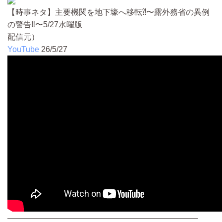
【時事ネタ】主要機関を地下壕へ移転⁈〜露外務省の異例
の警告‼️〜5/27水曜版
配信元）
YouTube
26/5/27
————————————————————————