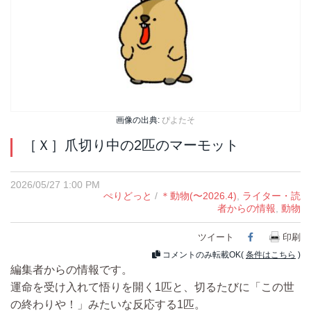
画像の出典:
ぴよたそ
［Ｘ］爪切り中の2匹のマーモット
2026/05/27 1:00 PM
ぺりどっと
/
＊動物(〜2026.4)
,
ライター・読
者からの情報
,
動物
ツイート
Facebook
印刷
コメントのみ転載OK(
条件はこちら
)
編集者からの情報です。
運命を受け入れて悟りを開く1匹と、切るたびに「この世
の終わりや！」みたいな反応する1匹。