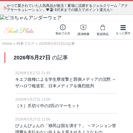
かつて愛されていた人気商品が復活！夏場に活躍するジェルクリーム「アク
アサーキュレーション」💖🏖️ 8月末までの購入でポイント還元も✨
もっと探す
初めての方
講演映像
取扱商品
Home
»
時事ブログ
»
2026年5月27日の記事
2026年5月27日
の記事
2026年5月27日 21:45
キエフ政権による学生寮攻撃と西側メディアの沈黙 ～
ザハロワ報道官、日本メディアを痛烈批判
2026年5月27日 13:00
［Ｘ］爪切り中の2匹のマーモット
2026年5月27日 11:00
ぴょんぴょんの「移民は国を潰す？」 ～マンション管
理費を支払わない住人を入居させるようなもの