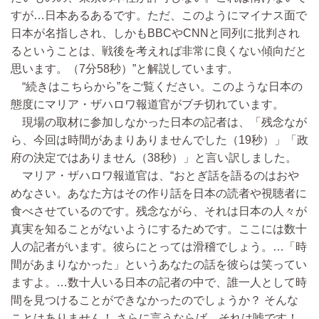
すが…日本あるあるです。ただ、このようにマイナス面で
日本が名指しされ、しかもBBCやCNNと同列に批判され
るということは、戦後を考えれば非常に良くない傾向だと
思います。（7分58秒）”と解説しています。
“続きはこちらから”をご覧ください。このような日本の
態度にマリア・ザハロワ報道官がブチ切れています。
現場の取材に参加しなかった日本の記者は、「残念なが
ら、今回は時間があまりありませんでした（19秒）」「政
府の決定ではありません（38秒）」と言い訳しました。
マリア・ザハロワ報道官は、“おとぎ話を語るのはおや
めなさい。あなた方はその作り話を日本の読者や視聴者に
食べさせているのです。残念ながら、それは日本の人々が
真実を知ることがないようにするためです。ここには数十
人の記者がいます。彼らにとっては滑稽でしょう。…「時
間があまりなかった」というあなたの話を彼らは笑ってい
ますよ。…数十人いる日本の記者の中で、誰一人として時
間を見つけることができなかったのでしょうか？ そんな
ことはありません！ さらに言うならば、それは嘘です！