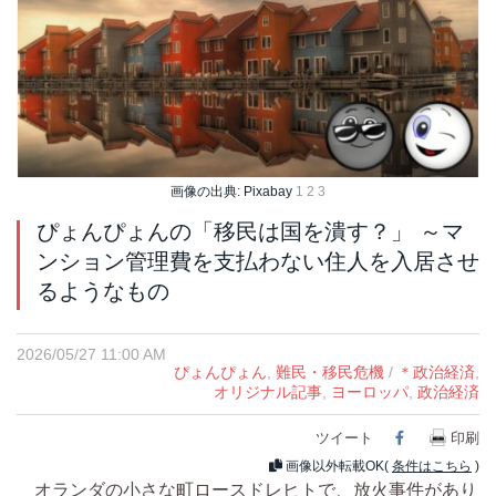
画像の出典: Pixabay
1
2
3
ぴょんぴょんの「移民は国を潰す？」 ～マ
ンション管理費を支払わない住人を入居させ
るようなもの
2026/05/27 11:00 AM
ぴょんぴょん
,
難民・移民危機
/
＊政治経済
,
オリジナル記事
,
ヨーロッパ
,
政治経済
ツイート
Facebook
印刷
画像以外転載OK(
条件はこちら
)
オランダの小さな町ロースドレヒトで、放火事件があり