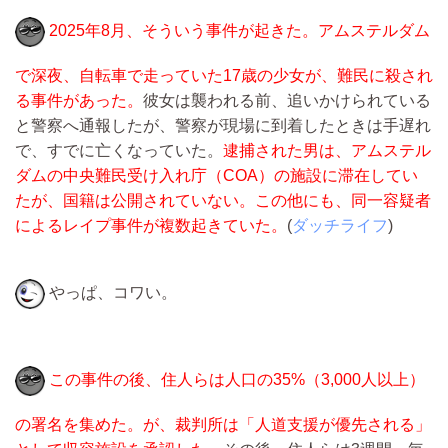
2025年8月、そういう事件が起きた。アムステルダム
で深夜、自転車で走っていた17歳の少女が、難民に殺され
る事件があった。
彼女は襲われる前、追いかけられている
と警察へ通報したが、警察が現場に到着したときは手遅れ
で、すでに亡くなっていた。
逮捕された男は、アムステル
ダムの中央難民受け入れ庁（COA）の施設に滞在してい
たが、国籍は公開されていない。この他にも、同一容疑者
によるレイプ事件が複数起きていた。
(
ダッチライフ
)
やっぱ、コワい。
この事件の後、住人らは人口の35%（3,000人以上）
の署名を集めた。が、裁判所は「人道支援が優先される」