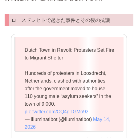
ロースドレヒトで起きた事件とその後の抗議
Dutch Town in Revolt: Protesters Set Fire
to Migrant Shelter
Hundreds of protesters in Loosdrecht,
Netherlands, clashed with authorities
after the government moved to house
110 young male “asylum seekers” in the
town of 9,000.
pic.twitter.com/OQ4gTGMo9z
— illuminatibot (@iluminatibot)
May 14,
2026