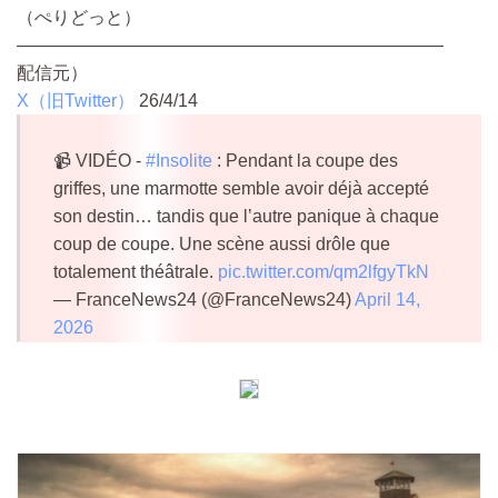
（ぺりどっと）
————————————————————————
配信元）
X（旧Twitter）
26/4/14
📹 VIDÉO -
#Insolite
: Pendant la coupe des
griffes, une marmotte semble avoir déjà accepté
son destin… tandis que l’autre panique à chaque
coup de coupe. Une scène aussi drôle que
totalement théâtrale.
pic.twitter.com/qm2lfgyTkN
— FranceNews24 (@FranceNews24)
April 14,
2026