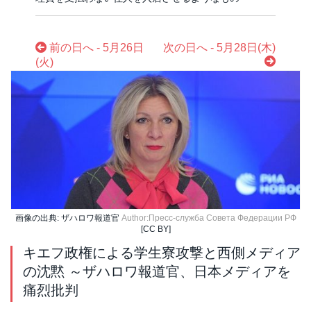
前の日へ - 5月26日
次の日へ - 5月28日(木)
(火)
画像の出典: ザハロワ報道官
Author:Пресс-служба Совета Федерации РФ
[CC BY]
キエフ政権による学生寮攻撃と西側メディア
の沈黙 ～ザハロワ報道官、日本メディアを
痛烈批判