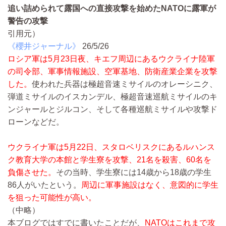
追い詰められて露国への直接攻撃を始めたNATOに露軍が
警告の攻撃
引用元）
《櫻井ジャーナル》
26/5/26
ロシア軍は5月23日夜、キエフ周辺にあるウクライナ陸軍
の司令部、軍事情報施設、空軍基地、防衛産業企業を攻撃
した。
使われた兵器は極超音速ミサイルのオレーシニク、
弾道ミサイルのイスカンデル、極超音速巡航ミサイルのキ
ンジャールとジルコン、そして各種巡航ミサイルや攻撃ド
ローンなどだ。
ウクライナ軍は5月22日、スタロベリスクにあるルハンス
ク教育大学の本館と学生寮を攻撃、21名を殺害、60名を
負傷させた。
その当時、学生寮には14歳から18歳の学生
86人がいたという。
周辺に軍事施設はなく、意図的に学生
を狙った可能性が高い。
（中略）
本ブログではすでに書いたことだが、
NATOはこれまで攻