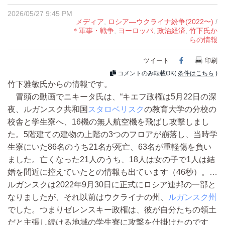
2026/05/27 9:45 PM
メディア
,
ロシア―ウクライナ紛争(2022〜)
/
＊軍事・戦争
,
ヨーロッパ
,
政治経済
,
竹下氏か
らの情報
ツイート
Facebook
印刷
コメントのみ転載OK(
条件はこちら
)
竹下雅敏氏からの情報です。
冒頭の動画でニキータ氏は、“キエフ政権は5月22日の深
夜、ルガンスク共和国
スタロベリスク
の教育大学の分校の
校舎と学生寮へ、16機の無人航空機を飛ばし攻撃しまし
た。5階建ての建物の上階の3つのフロアが崩落し、当時学
生寮にいた86名のうち21名が死亡、63名が重軽傷を負い
ました。亡くなった21人のうち、18人は女の子で1人は結
婚を間近に控えていたとの情報も出ています（46秒）。…
ルガンスクは2022年9月30日に正式にロシア連邦の一部と
なりましたが、それ以前はウクライナの州、
ルガンスク州
でした。つまりゼレンスキー政権は、彼が自分たちの領土
だと主張し続ける地域の学生寮に攻撃を仕掛けたのです