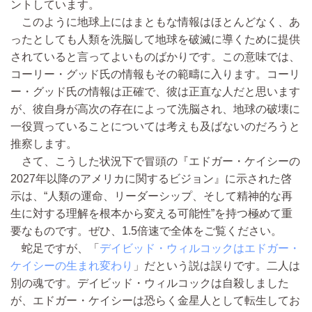
ントしています。
このように地球上にはまともな情報はほとんどなく、あ
ったとしても人類を洗脳して地球を破滅に導くために提供
されていると言ってよいものばかりです。この意味では、
コーリー・グッド氏の情報もその範疇に入ります。コーリ
ー・グッド氏の情報は正確で、彼は正直な人だと思います
が、彼自身が高次の存在によって洗脳され、地球の破壊に
一役買っていることについては考えも及ばないのだろうと
推察します。
さて、こうした状況下で冒頭の『エドガー・ケイシーの
2027年以降のアメリカに関するビジョン』に示された啓
示は、“人類の運命、リーダーシップ、そして精神的な再
生に対する理解を根本から変える可能性”を持つ極めて重
要なものです。ぜひ、1.5倍速で全体をご覧ください。
蛇足ですが、「
デイビッド・ウィルコックはエドガー・
ケイシーの生まれ変わり
」だという説は誤りです。二人は
別の魂です。デイビッド・ウィルコックは自殺しました
が、エドガー・ケイシーは恐らく金星人として転生してお