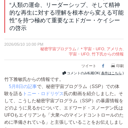
“人類の運命、リーダーシップ、そして精神
的な再生に対する理解を根本から変える可能
性”を持つ極めて重要なエドガー・ケイシー
の啓示
2026/05/10 10:00 PM
秘密宇宙プログラム
/
＊宇宙・UFO
,
アメリカ
,
宇宙・UFO
,
竹下氏からの情報
ツイート
Facebook
印刷
コメントのみ転載OK(
条件はこちら
)
竹下雅敏氏からの情報です。
5月8日の記事
で、秘密宇宙プログラム（SSP）での体
験を語る
トニー・ロドリゲス
氏の動画を紹介しました。そ
して、こうした秘密宇宙プログラム（SSP）の暴露情報を
どのように見るかについて、エドワード・スノーデン氏は
UFOもエイリアンも「大衆へのマインドコントロールのた
めに準備されている」と主張していることをお伝えしまし