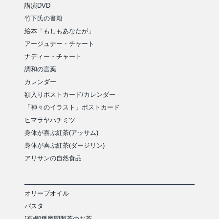
講演DVD
竹下氏の書籍
絵本「もしもあなたが」
アージュナー・チャート
ナディー・チャート
調和の言葉
カレンダー
額入りポストカード/カレンダー
「神々のイラスト」ポストカード
ヒマラヤハチミツ
身体が喜ぶ紅茶(アッサム)
身体が喜ぶ紅茶(ダージリン)
アリサンの自然食品
オリーブオイル
パスタ
[有機]播磨園製茶のお茶