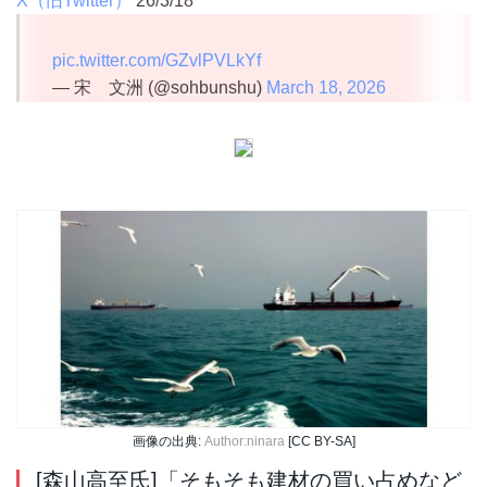
X（旧Twitter）
26/3/18
pic.twitter.com/GZvlPVLkYf
— 宋 文洲 (@sohbunshu)
March 18, 2026
画像の出典:
Author:ninara
[CC BY-SA]
[森山高至氏]「そもそも建材の買い占めなど