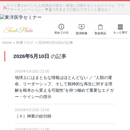
かつて愛されていた人気商品が復活！夏場に活躍するジェルクリーム「アク
アサーキュレーション」💖🏖️ 8月末までの購入でポイント還元も✨
もっと探す
初めての方
講演映像
取扱商品
Home
»
時事ブログ
»
2026年5月10日の記事
2026年5月10日
の記事
2026年5月10日 22:00
地球上にはまともな情報はほとんどない ／ “人類の運
命、リーダーシップ、そして精神的な再生に対する理
解を根本から変える可能性”を持つ極めて重要なエドガ
ー・ケイシーの啓示
2026年5月10日 13:00
［Ｘ］神業の絵付師
2026年5月10日 11:00