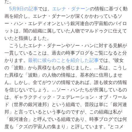
た。
5月9日の記事
では、
エレナ・ダナーン
の情報に基づく動
画を紹介し、エレナ・ダナーンが深くかかわっているソ
ー・ハン・エレディオンという銀河連合の宇宙船のパイロ
ットは、闇の組織に属していた人物でマルドゥクに仕えて
いたと指摘しました。
こうしたエレナ・ダナーンやソー・ハンに対する見解が
一貫していることは、過去の時事ブログをご覧になると分
かります。
最初に彼らのことを紹介した記事
では、“彼女
の「波動」から異様なものを感じました。…私は、こうし
た異様な「波動」の人物の情報は、基本的に信用しませ
ん。しかし、全てがウソの情報であれば、誰も彼女の情報
を信じないでしょう。…ソー・ハンたちが所属しているの
は、ギャラクティック・フェデレーション・オブ・ワール
ド（世界の銀河連邦）という組織で、普段は単に「銀河連
邦」と言っているという事なのですが、この組織は私が
「銀河連合」と呼んでいる組織であり、時事ブログでは何
度も「クズの宇宙人の集まり」と評しています。”とコメ