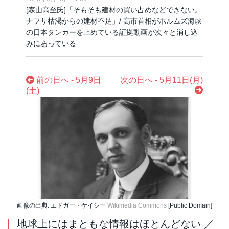
[森山高至氏]「そもそも建材の買い占めなどできない。
ナフサ枯渇からの建材不足」/ 高市首相がホルムズ海峡
の日本タンカーを止めている証拠動画が次々と消し込
みにあっている
前の日へ - 5月9日
次の日へ - 5月11日(月)
(土)
画像の出典: エドガー・ケイシー
Wikimedia Commons
[Public Domain]
地球上にはまともな情報はほとんどない ／