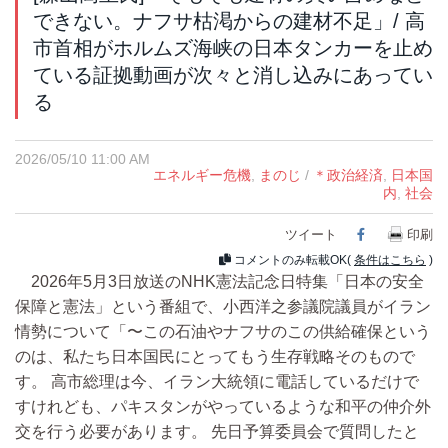
できない。ナフサ枯渇からの建材不足」/ 高
市首相がホルムズ海峡の日本タンカーを止め
ている証拠動画が次々と消し込みにあってい
る
2026/05/10 11:00 AM
エネルギー危機
,
まのじ
/
＊政治経済
,
日本国
内
,
社会
ツイート
Facebook
印刷
コメントのみ転載OK(
条件はこちら
)
2026年5月3日放送のNHK憲法記念日特集「日本の安全
保障と憲法」という番組で、小西洋之参議院議員がイラン
情勢について「〜この石油やナフサのこの供給確保という
のは、私たち日本国民にとってもう生存戦略そのもので
す。 高市総理は今、イラン大統領に電話しているだけで
すけれども、パキスタンがやっているような和平の仲介外
交を行う必要があります。 先日予算委員会で質問したと