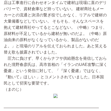
店は工事進行に合わせオンタイムで建材は現場に直のデリ
バリーで、資材倉庫など持っていない。 建材商社もメー
カーとの流通と決済の繋ぎ役でしかなく、リアルで建材の
大量備蓄などしていない。 そもそも、そんなスペースを
抱えて建材商社やってるとこなどない。
（中略）
つまり、
原材料が不足しているから建材が無いのだよ。
（中略）
原
油由来の原料がなくなっているから、製品がないのだ
よ。」と現場のリアルを伝えておられました。あと笑える
替え歌も披露されていました。
圧力に負けず、早くからナフサ供給懸念を発信しておら
れた境野春彦氏は、高市首相の「イランのUAE攻撃に深く
憂慮」という発信に対して、「『深く憂慮』ではなく、
『動いて』ほしい 」とコメントされていました。日本国
民として切実な要望です。
（まのじ）
————————————————————————