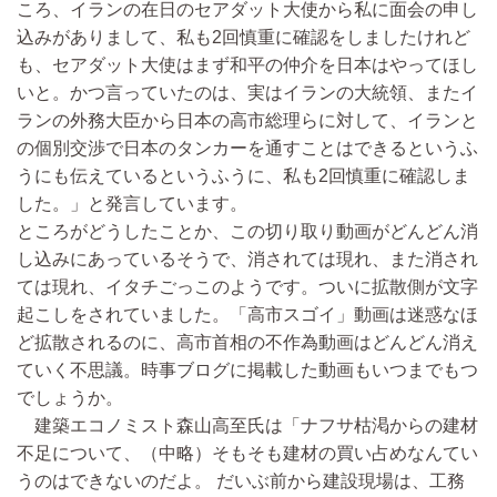
ころ、イランの在日のセアダット大使から私に面会の申し
込みがありまして、私も2回慎重に確認をしましたけれど
も、セアダット大使はまず和平の仲介を日本はやってほし
いと。かつ言っていたのは、実はイランの大統領、またイ
ランの外務大臣から日本の高市総理らに対して、イランと
の個別交渉で日本のタンカーを通すことはできるというふ
うにも伝えているというふうに、私も2回慎重に確認しま
した。」と発言しています。
ところがどうしたことか、この切り取り動画がどんどん消
し込みにあっているそうで、消されては現れ、また消され
ては現れ、イタチごっこのようです。ついに拡散側が文字
起こしをされていました。「高市スゴイ」動画は迷惑なほ
ど拡散されるのに、高市首相の不作為動画はどんどん消え
ていく不思議。時事ブログに掲載した動画もいつまでもつ
でしょうか。
建築エコノミスト森山高至氏は「ナフサ枯渇からの建材
不足について、
（中略）
そもそも建材の買い占めなんてい
うのはできないのだよ。 だいぶ前から建設現場は、工務