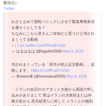
配信元）
Twitter
わざと止めて国民パニックにさせて緊急事態条項
を通そうとしてる？
ちなみにこちら皆さんご存知だと思うけど消され
まくってる動画
↓ ↓ ↓
pic.twitter.com/RtUxpkJsQo
— はるはるは (@tngshn0308)
May 9, 2026
消されまくっている「高市が犯人証言動画」、拡
散します。
https://t.co/fPcatYXvS4
— 🦋mana🦋 (@lovemana0505)
May 8, 2026
「イランの在日のセアダット大使から面談の申し
込みがありまして 実はイランの大統領または外
務大臣から 高市総理らに対して イランとの個別