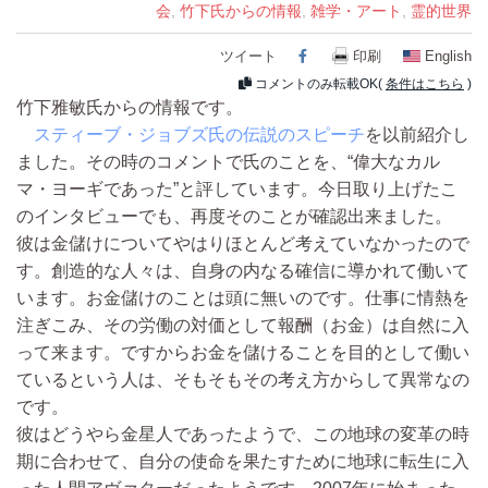
会
,
竹下氏からの情報
,
雑学・アート
,
霊的世界
ツイート
Facebook
印刷
English
コメントのみ転載OK(
条件はこちら
)
竹下雅敏氏からの情報です。
スティーブ・ジョブズ氏の伝説のスピーチ
を以前紹介し
ました。その時のコメントで氏のことを、“偉大なカル
マ・ヨーギであった”と評しています。今日取り上げたこ
のインタビューでも、再度そのことが確認出来ました。
彼は金儲けについてやはりほとんど考えていなかったので
す。創造的な人々は、自身の内なる確信に導かれて働いて
います。お金儲けのことは頭に無いのです。仕事に情熱を
注ぎこみ、その労働の対価として報酬（お金）は自然に入
って来ます。ですからお金を儲けることを目的として働い
ているという人は、そもそもその考え方からして異常なの
です。
彼はどうやら金星人であったようで、この地球の変革の時
期に合わせて、自分の使命を果たすために地球に転生に入