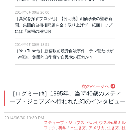
2014年6月30日 20:00
［真実を探すブログ他］【公明党】創価学会の聖教新
聞、集団的自衛権問題を全く取り上げず！紙面トップ
には「幸福の種拡散」
2014年6月30日 18:51
［You Tube他］新宿駅前焼身自殺事件：テレ朝だけが
TV報道、集団的自衛権で自民党の圧力か？
次のページへ
［ログミー他］1995年、当時40歳のスティ
ーブ・ジョブズへ行われた幻のインタビュー
2014/06/30 10:30 PM
スティーブ・ジョブズ
,
ペルセウス座α星ミル
ファク
,
科学
/
＊生き方
,
アメリカ
,
生き方
,
社