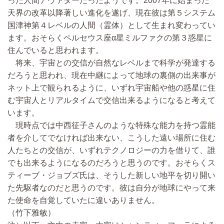
った人間アヴァターだったようです。2007年に始まった
天界の改革以降著しい進化を遂げ、現在彼は第５システム
国津神第４レベルの人間（霊体）として生まれ変わってい
ます。おそらくペルセウス座α星ミルファクの第３惑星に
住んでいると思われます。
将来、宇宙との交信が自然なレベルまで科学が発達する
だろうと思われ、現在中継によって地球の裏側の出来事が
ネット上で観られるように、いずれ宇宙船や他の惑星に住
む宇宙人とリアルタイムで交信出来るようになると考えて
います。
現時点では中西征子さんのような特殊な能力を持つ霊能
者を介してでなければ出来ない、こうした遠い場所に住む
人たちとの交信が、いずれテクノロジーの力を借りて、誰
でも出来るようになるのだろうと思うのです。おそらくス
ティーブ・ジョブズ氏は、そうした新しい地平を切り開い
た先駆者なのだと思うのです。彼は自分が地球にやって来
た使命を自覚していたに違いありません。
（竹下雅敏）