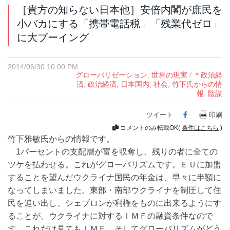
［貴方の知らない日本他］安倍内閣が庶民を
小バカにする「携帯電話税」「残業代ゼロ」
に大ブーイング
2014/06/30 10:00 PM
グローバリゼーション
,
世界の現実
/
＊政治経
済
,
政治経済
,
日本国内
,
社会
,
竹下氏からの情
報
,
陰謀
ツイート
Facebook
印刷
コメントのみ転載OK(
条件はこちら
)
竹下雅敏氏からの情報です。
1パーセントの支配層が富を収奪し、残りの者に全ての
ツケを払わせる。これがグローバリズムです。ＥＵに加盟
することを望んだウクライナ国民の年金は、早々に半額に
なってしまいました。東部・南部ウクライナを制圧して住
民を追い出し、シェブロンが利権をものに出来るようにす
ることが、ウクライナに対するＩＭＦの融資条件なので
す。これだけ見てもＩＭＦ、そしてグローバリズムがどう