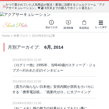
かつて愛されていた人気商品が復活！夏場に活躍するジェルクリーム「アク
アサーキュレーション」💖🏖️ 8月末までの購入でポイント還元も✨
もっと探す
初めての方
講演映像
取扱商品
Home
»
時事ブログ
»
2014年6月の記事
月別アーカイブ:
6月, 2014
2014年6月30日 22:30
［ログミー他］1995年、当時40歳のスティーブ・ジョ
ブズへ行われた幻のインタビュー
2014年6月30日 22:00
［貴方の知らない日本他］安倍内閣が庶民を小バカに
する「携帯電話税」「残業代ゼロ」に大ブーイング
2014年6月30日 21:00
［ねこメモ］猫の努力の結果がとんでもない事に