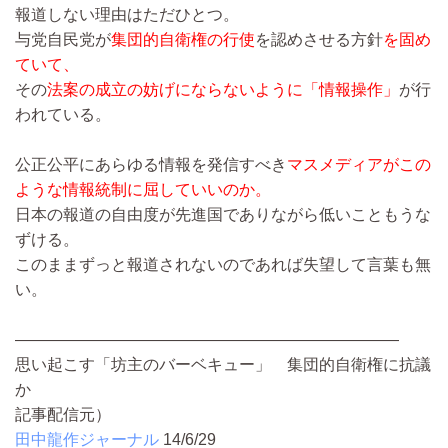
報道しない理由はただひとつ。
与党自民党が
集団的自衛権の行使
を認めさせる方針
を固め
ていて、
その
法案の成立の妨げにならないように「情報操作」
が行
われている。
公正公平にあらゆる情報を発信すべき
マスメディアがこの
ような情報統制に屈していいの­か。
日本の報道の自由度が先進国でありながら低いこともうな
ずける。
このままずっと報道されないのであれば失望して言葉も無
い。
――――――――――――――――――――――――
思い起こす「坊主のバーベキュー」 集団的自衛権に抗議
か
記事配信元）
田中龍作ジャーナル
14/6/29