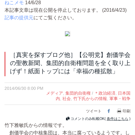
ねこメモ
14/6/28
本記事文章は現在公開を停止しております。 (2016/4/23)
記事の提供元
にてご覧ください。
［真実を探すブログ他］【公明党】創価学会
の聖教新聞、集団的自衛権問題を全く取り上
げず！紙面トップには「幸福の種拡散」
2014/06/30 8:00 PM
メディア
,
集団的自衛権
/
＊政治経済
,
日本国
内
,
社会
,
竹下氏からの情報
,
軍事・戦争
ツイート
Facebook
印刷
コメントのみ転載OK(
条件はこちら
)
竹下雅敏氏からの情報です。
創価学会の中核集団は、本当に腐っているようです。し