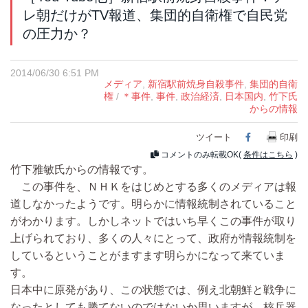
レ朝だけがTV報道、集団的自衛権で自民党
の圧力か？
2014/06/30 6:51 PM
メディア
,
新宿駅前焼身自殺事件
,
集団的自衛
権
/
＊事件
,
事件
,
政治経済
,
日本国内
,
竹下氏
からの情報
ツイート
Facebook
印刷
コメントのみ転載OK(
条件はこちら
)
竹下雅敏氏からの情報です。
この事件を、ＮＨＫをはじめとする多くのメディアは報
道しなかったようです。明らかに情報統制されていること
がわかります。しかしネットではいち早くこの事件が取り
上げられており、多くの人々にとって、政府が情報統制を
しているということがますます明らかになって来ていま
す。
日本中に原発があり、この状態では、例え北朝鮮と戦争に
なったとしても勝てないのではないか思いますが、核兵器