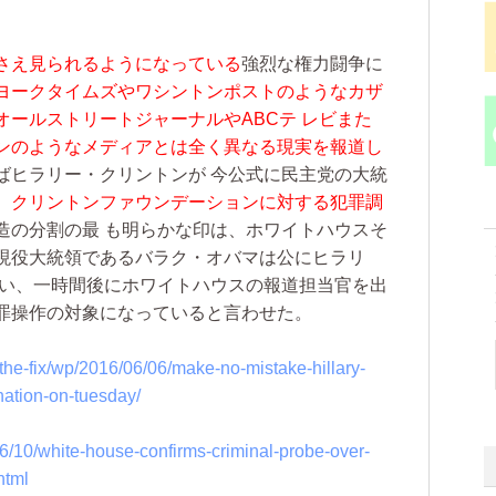
。
さえ見られるようになっている
強烈な権力闘争に
ヨークタイムズやワシントンポストのようなカザ
ールストリートジャーナルやABCテ レビまた
ンのようなメディアとは全く異なる現実を報道し
ばヒラリー・クリントンが 今公式に民主党の大統
、クリントンファウンデーションに対する犯罪調
造の分割の最 も明らかな印は、ホワイトハウスそ
現役大統領であるバラク・オバマは公にヒラリ
 い、一時間後にホワイトハウスの報道担当官を出
罪操作の対象になっていると言わせた。
he-fix/wp/2016/06/06/make-no-mistake-hillary-
nation-on-tuesday/
6/10/white-house-confirms-criminal-probe-over-
html