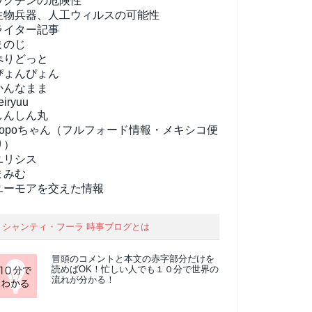
ワクチンの危険性
生物兵器、人工ウィルスの可能性
ライター記事
まのじ
ぺりどっと
ぴょんぴょん
かんなまま
eiryuu
しんしん丸
popoちゃん（フルフォード情報・メキシコ便
り）
ユリシス
まみむ
ユーモアを交えた情報
シャンティ・フーラ 時事ブログとは
冒頭のコメントと本文の
赤字部分
だけを
読めばOK！忙しい人でも１０分で世界の
流れが分かる！