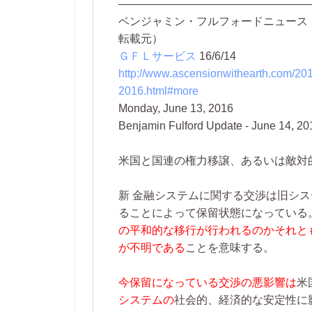
―――――――――――――――――
ベンジャミン・フルフォードニュース
転載元）
ＧＦＬサービス
16/6/14
http://www.ascensionwithearth.com/201
2016.html#more
Monday, June 13, 2016
Benjamin Fulford Update - June 14, 20
米国と国連の権力移譲、あるいは敵対
新 金融システムに関する交渉は旧シ
ることによって保留状態になっている
の平和的な移行が行われるのかそれと
が不明である
ことを意味する。
今保留になっている交渉の悪影響は
米
システムの
社会的、経済的な安定性に