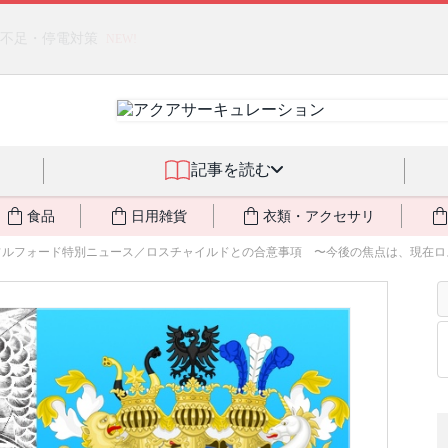
燃料不足・停電対策
NEW!
記事を読む
食品
日用雑貨
衣類・アクセサリ
フルフォード特別ニュース／ロスチャイルドとの合意事項 〜今後の焦点は、現在ロスチ