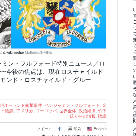
C
& wikimedia/
MathieuCHAINE
ャミン・フルフォード特別ニュース／ロ
〜今後の焦点は、現在ロスチャイルド
モンド・ロスチャイルド・グルー
リダ州オーランド銃撃事件
,
ベンジャミン・フルフォード
,
金
/
＊陰謀
,
アメリカ
,
ヨーロッパ
,
世界全体
,
政治経済
,
竹下
氏からの情報
,
陰謀
ツイート
Facebook
印刷
English