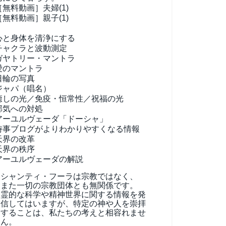
［無料動画］夫婦(1)
［無料動画］親子(1)
心と身体を清浄にする
チャクラと波動測定
ガヤトリー・マントラ
愛のマントラ
日輪の写真
ジャパ（唱名）
癒しの光／免疫・恒常性／祝福の光
邪気への対処
アーユルヴェーダ
「ドーシャ」
時事ブログがよりわかりやすくなる情報
天界の改革
天界の秩序
アーユルヴェーダの解説
シャンティ・フーラは宗教ではなく、
また一切の宗教団体とも無関係です。
霊的な科学や精神世界に関する情報を発
信してはいますが、特定の神や人を崇拝
することは、私たちの考えと相容れませ
ん。