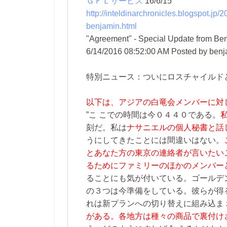
ＧＦＬサービス
16/6/15
http://inteldinarchronicles.blogspot.jp
benjamin.html
"Agreement" - Special Update from Ben
6/14/2016 08:52:00 AM Posted by ben
特別ニュース：ついにロスチャイルド
以下は、アジアの白竜会メンバーに対
”こ こでの時間は今０４４０である。
刻だ。私は
ナサニエルの個人秘書と話
うにしてきたことには間違いはない。
とあなた方の東京の連絡者が言いたい
るためにファミリーのほかのメンバー
ることにも気が付いている。ゴールデ
の３つは今準備をしている。彼らが得
れは新プランへの切り替えに組み込ま
がある。各地方は種々の商品で裏付け