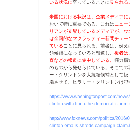
いる状況に
至っていることに
見られる
米国における状況は、企業メディアに
おいて特に重要である。これは
ニュー
リアンが支配しているメディアが、ウオ
は全国的なマクラッティー新聞チェー
ている
ことに見られる。前者は、例え
領候補になっていると報道し、
後者は
査などの報道に集中している。
権力構
のものから発せられている。そこでの
ー・クリントンを大統領候補として扱
場させて、ヒラリー・クリントンは犯
https://www.washingtonpost.com/news/t
clinton-will-clinch-the-democratic-nomi
http://www.foxnews.com/politics/2016/0
clinton-emails-shreds-campaign-claim.