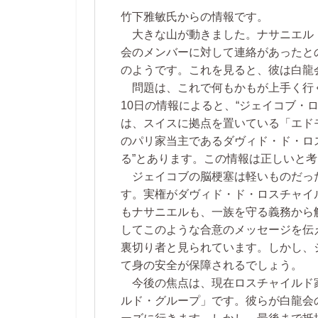
竹下雅敏氏からの情報です。
大きな山が動きました。ナサニエル
会のメンバーに対して連絡があったと
のようです。これを見ると、彼は白龍
問題は、これで何もかもが上手く行く
10日の情報によると、“ジェイコブ・
は、スイスに拠点を置いている「エド
のパリ家当主であるダヴィド・ド・ロ
る”とあります。この情報は正しいと
ジェイコブの脳梗塞は軽いものだっ
す。実権がダヴィド・ド・ロスチャイ
もナサニエルも、一族を守る義務から
してこのような合意のメッセージを伝
裏切り者と見られています。しかし、
て身の安全が保障されるでしょう。
今後の焦点は、現在ロスチャイルド
ルド・グループ」です。彼らが白龍会