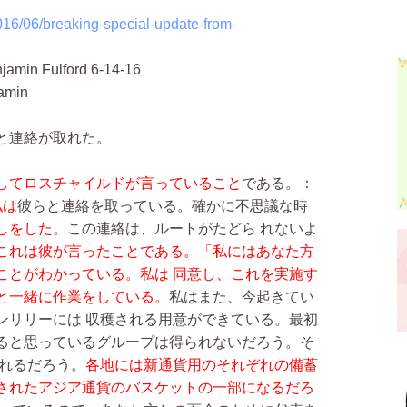
/2016/06/breaking-special-update-from-
jamin Fulford 6-14-16
jamin
と連絡が取れた。
してロスチャイルドが言っていること
である。：
私は
彼らと連絡を取っている。確かに不思議な時
しをした。
この連絡は、ルートがたどら れないよ
これは彼が言ったことである。「私にはあなた方
ことがわかっている。私は 同意し、これを実施す
と一緒に作業をしている。
私はまた、今起きてい
ンリリーには 収穫される用意ができている。最初
ると思っているグループは得られないだろう。そ
 れるだろう。
各地には新通貨用のそれぞれの備蓄
されたアジア通貨のバスケットの一部になるだろ