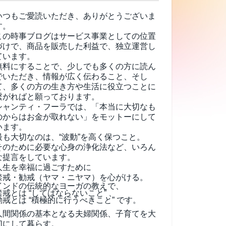
いつもご愛読いただき、ありがとうございま
す。
この時事ブログはサービス事業としての位置
づけで、商品を販売した利益で、独立運営し
ています。
無料にすることで、少しでも多くの方に読ん
でいただき、情報が広く伝わること、そし
て、
多くの方の生き方や生活に役立つことに
繋がればと願っております。
シャンティ・フーラでは、「本当に大切なも
のからはお金が取れない」をモットーにして
います。
最も大切なのは、“波動”を高く保つこと。
そのために必要な心身の浄化法など、いろん
な提言をしています。
人生を幸福に過ごすために
禁戒・勧戒（ヤマ・ニヤマ）を心がける。
インドの伝統的なヨーガの教えで、
禁戒とは “してはならないこと” 、
勧戒とは “積極的に行うべきこと” です。
人間関係の基本となる夫婦関係、子育てを大
切にして暮らす。