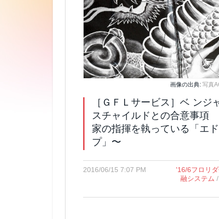
画像の出典:
写真A
［ＧＦＬサービス］ベ ンジ
スチャイルドとの合意事項 
家の指揮を執っている「エド
プ」〜
2016/06/15 7:07 PM
'16/6フロ
融システム