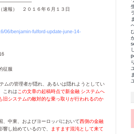
―――――――
（速報） ２０１６年６月１３日
6/06/benjamin-fulford-update-june-14-
s
16
的征服
ステムの管理者が隠れ、あるいは隠れようとしてい
。これは
この文章の起稿時点で新金融 システムへ
も旧システムの敵対的な乗っ取りが行われるのか
国、中東、およびヨーロッパにおいて
西側の金融
影響し始めているので、
ますます混沌として来て