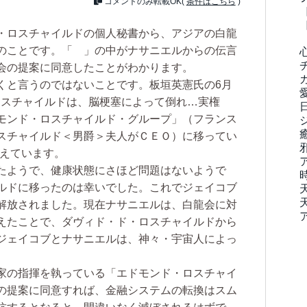
コメントのみ転載OK(
条件はこちら
)
・ロスチャイルドの個人秘書から、アジアの白龍
のことです。「 」の中がナサニエルからの伝言
会の提案に同意したことがわかります。
と言うのではないことです。板垣英憲氏の6月
ロスチャイルドは、脳梗塞によって倒れ…実権
モンド・ロスチャイルド・グループ」（フランス
スチャイルド＜男爵＞夫人がＣＥＯ）に移ってい
考えています。
たようで、健康状態にさほど問題はないようで
ルドに移ったのは幸いでした。これでジェイコブ
解放されました。現在ナサニエルは、白龍会に対
えたことで、ダヴィド・ド・ロスチャイルドから
ジェイコブとナサニエルは、神々・宇宙人によっ
家の指揮を執っている「エドモンド・ロスチャイ
の提案に同意すれば、金融システムの転換はスム