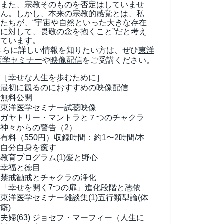
また、宗教そのものを否定はしていませ
ん。しかし、本来の宗教的感覚とは、私
たちが、“宇宙や自然といった大きな存在
に対して、畏敬の念を抱くこと”だと考え
ています。
さらに詳しい情報を知りたい方は、ぜひ
東洋
医学セミナー
や
映像配信
をご受講ください。
［幸せな人生を歩むために］
最初に観るのにおすすめの映像配信
無料公開
東洋医学セミナー試聴映像
ガヤトリー・マントラと７つのチャクラ
神々からの警告（2）
有料（550円）
収録時間：約1〜2時間/本
自分自身を癒す
教育プログラム(1)
愛と野心
幸福と徳目
禁戒勧戒とチャクラの浄化
「幸せを開く7つの扉」進化段階と憑依
東洋医学セミナー雑談集(1)
五行類型論(体
癖)
夫婦(63)
ジョセフ・マーフィー（人生に