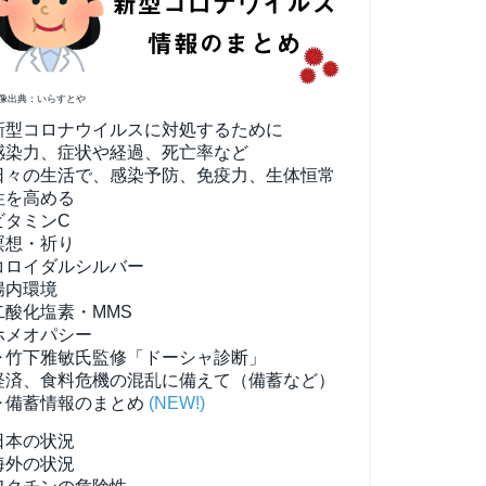
像出典：いらすとや
新型コロナウイルスに対処するために
感染力、症状や経過、死亡率など
日々の生活で、感染予防、免疫力、生体恒常
性を高める
ビタミンC
瞑想・祈り
コロイダルシルバー
腸内環境
二酸化塩素・MMS
ホメオパシー
▶竹下雅敏氏監修「ドーシャ診断」
経済、食料危機の混乱に備えて（備蓄など）
▶備蓄情報のまとめ
(NEW!)
日本の状況
海外の状況