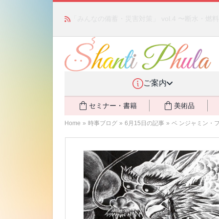
「みんなの備蓄・災害対策」 vol.4 〜断水・
ご案内
セミナー・書籍
美術品
Home
»
時事ブログ
»
6月15日の記事
»
ベ ンジャミン・