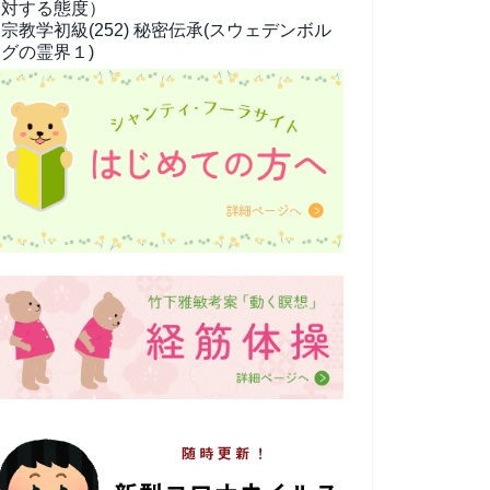
対する態度）
宗教学
初級(252) 秘密伝承(スウェデンボル
グの霊界１)