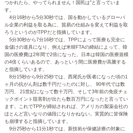
つかれたら、やってられません！国民は”と言っていま
す。
4分16秒から5分30秒では、国を動かしているグローバ
ル企業の利益を取る為に、貿易の仕組みを変えて利益を取
ろうというのがTPPだと指摘しています。
5分30秒から7分16秒では、TPPによって医療も完全に
金儲けの道具になり、例えば米韓FTAの締結によって、韓
国の医療費は2年間で2倍になった。日本は韓国の医療規模
の4倍くらいあるので、あっという間に医療費が高騰する
と指摘しています。
8分15秒から9分25秒では、西尾氏が医者になった頃の1
ヶ月の抗がん剤は数千円だったのに対し、 90年代では数
万円、 21世紀になって数十万円、そして3年前の免疫チェ
ックポイント阻害剤が出たら数百万円になったと言ってい
ます。これでTPPが締結されれば、アメリカの製薬会社の
ほとんど言いなりの値段になりかねない。実質的に皆保険
も崩壊すると指摘しています。
9分25秒から11分1秒では、新技術が保健診療の対象に