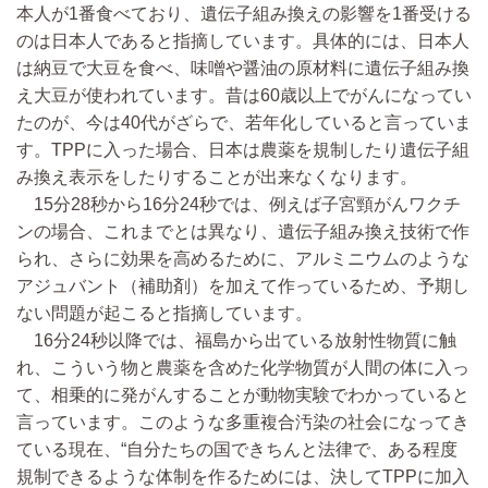
本人が1番食べており、遺伝子組み換えの影響を1番受ける
のは日本人であると指摘しています。具体的には、日本人
は納豆で大豆を食べ、味噌や醤油の原材料に遺伝子組み換
え大豆が使われています。昔は60歳以上でがんになってい
たのが、今は40代がざらで、若年化していると言っていま
す。TPPに入った場合、日本は農薬を規制したり遺伝子組
み換え表示をしたりすることが出来なくなります。
15分28秒から16分24秒では、例えば子宮頸がんワクチ
ンの場合、これまでとは異なり、遺伝子組み換え技術で作
られ、さらに効果を高めるために、アルミニウムのような
アジュバント（補助剤）を加えて作っているため、予期し
ない問題が起こると指摘しています。
16分24秒以降では、福島から出ている放射性物質に触
れ、こういう物と農薬を含めた化学物質が人間の体に入っ
て、相乗的に発がんすることが動物実験でわかっていると
言っています。このような多重複合汚染の社会になってき
ている現在、“自分たちの国できちんと法律で、ある程度
規制できるような体制を作るためには、決してTPPに加入