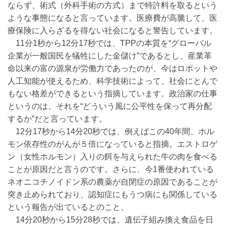
ならず、術式（外科手術の方式）まで特許料を取るという
ような事態になると言っています。医療費が高騰して、医
療保険に入らざるを得ない社会になると警告しています。
11分1秒から12分17秒では、TPPの本質を“グローバル
企業が一般国民を犠牲にした金儲け”であるとし、産業革
命以来の富の源泉が労働力であったのが、今はロボットや
人工知能が使えるため、科学技術によって、社会にとんで
もない格差ができるという指摘しています。政治家の仕事
というのは、それを“どういう風に公平性を保って再分配
するか”だと言っています。
12分17秒から14分20秒では、例えばこの40年間、ホル
モン依存性のがんが５倍になっていると指摘。エストロゲ
ン（女性ホルモン）入りの餌を与えられた牛の肉を食べる
ことが原因だと言うのです。さらに、今1番使われている
ネオニコチノイドン系の農薬が自閉症の原因であることが
突き止められており、認知症にもうつ病にも関係している
という報告が出ているとのこと。
14分20秒から15分28秒では、遺伝子組み換え食品を日