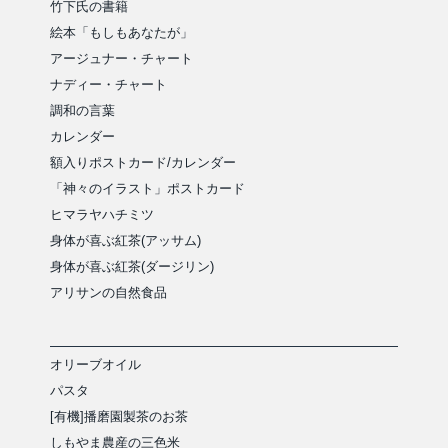
竹下氏の書籍
絵本「もしもあなたが」
アージュナー・チャート
ナディー・チャート
調和の言葉
カレンダー
額入りポストカード/カレンダー
「神々のイラスト」ポストカード
ヒマラヤハチミツ
身体が喜ぶ紅茶(アッサム)
身体が喜ぶ紅茶(ダージリン)
アリサンの自然食品
オリーブオイル
パスタ
[有機]播磨園製茶のお茶
しもやま農産の三色米