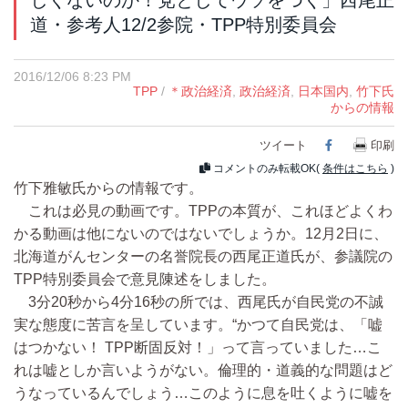
しくないのか！党としてウソをつく」西尾正
道・参考人12/2参院・TPP特別委員会
2016/12/06 8:23 PM
TPP
/
＊政治経済
,
政治経済
,
日本国内
,
竹下氏
からの情報
ツイート
Facebook
印刷
コメントのみ転載OK(
条件はこちら
)
竹下雅敏氏からの情報です。
これは必見の動画です。TPPの本質が、これほどよくわ
かる動画は他にないのではないでしょうか。12月2日に、
北海道がんセンターの名誉院長の西尾正道氏が、参議院の
TPP特別委員会で意見陳述をしました。
3分20秒から4分16秒の所では、西尾氏が自民党の不誠
実な態度に苦言を呈しています。“かつて自民党は、「嘘
はつかない！ TPP断固反対！」って言っていました…こ
れは嘘としか言いようがない。倫理的・道義的な問題はど
うなっているんでしょう…このように息を吐くように嘘を