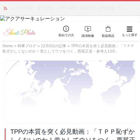
「みんなの備蓄・災害対策」 vol.4 〜断水・燃料不足・停電対策
NEW!
もっと探す
初めての方
講演映像
取扱商品
Home
»
時事ブログ
»
12月6日の記事
»
TPPの本質を突く必見動画：「ＴＰＰ
恥ずかしくないのか！党としてウソをつく」西尾正道・参考人12/2...
TPPの本質を突く必見動画：「ＴＰＰ恥ずか