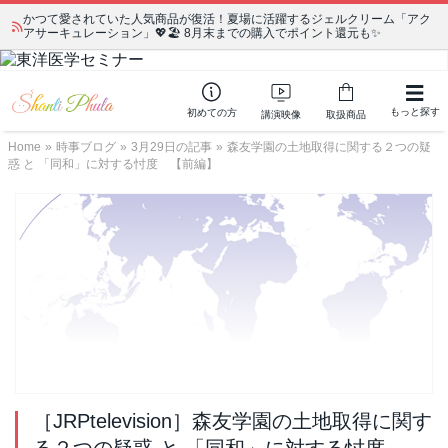
かつて愛されていた人気商品が復活！夏場に活躍するジェルクリーム「アク
アサーキュレーション」💖🏖️ 8月末までの購入でポイント還元も✨
もっと探す
初めての方
講演映像
取扱商品
Home
»
時事ブログ
»
3月29日の記事
»
森友学園の土地取得に関する２つの疑
惑 と 「同和」に対する忖度 【前編】
［JRPtelevision］森友学園の土地取得に関す