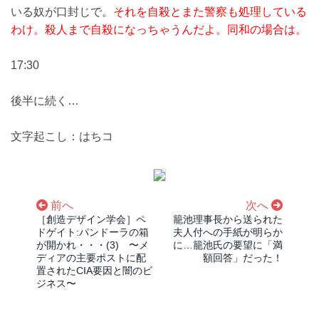
いる奴が口封じで。
それを自殺とまた警察も処理している
わけ。殺人まで自殺になっちゃうんだよ。同和の場合は。
17:30
後半に続く…
文字起こし：はちコ
前へ
次へ
［創造デザイン学会］ペ
籠池理事長から送られた
ドゲイト:パンドーラの箱
夫人付への手紙が明らか
が開かれ・・・(3) 〜メ
に…籠池氏の要望に「満
ディアの主要ポストに配
額回答」だった！
置されたCIA要因と闇のビ
ジネス〜