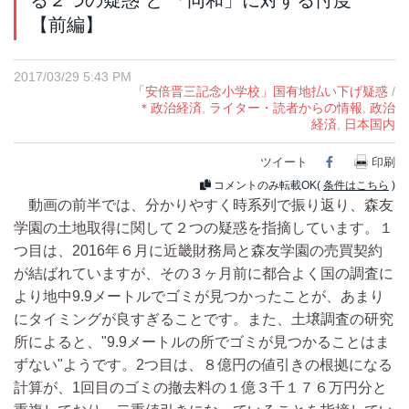
る２つの疑惑 と 「同和」に対する忖度
【前編】
2017/03/29 5:43 PM
「安倍晋三記念小学校」国有地払い下げ疑惑
/
＊政治経済
,
ライター・読者からの情報
,
政治
経済
,
日本国内
ツイート
Facebook
印刷
コメントのみ転載OK(
条件はこちら
)
動画の前半では、分かりやすく時系列で振り返り、森友
学園の土地取得に関して２つの疑惑を指摘しています。１
つ目は、2016年６月に近畿財務局と森友学園の売買契約
が結ばれていますが、その３ヶ月前に都合よく国の調査に
より地中9.9メートルでゴミが見つかったことが、あまり
にタイミングが良すぎることです。また、土壌調査の研究
所によると、"9.9メートルの所でゴミが見つかることはま
ずない"ようです。2つ目は、８億円の値引きの根拠になる
計算が、1回目のゴミの撤去料の１億３千１７６万円分と