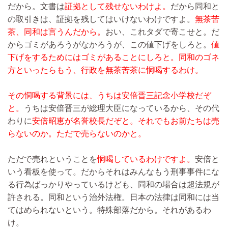
だから。文書は
証拠として残せないわけよ。
だから同和と
の取引きは、証拠を残してはいけないわけですよ。
無茶苦
茶、同和は言うんだから。
おい、これタダで寄こせと。だ
からゴミがあろうがなかろうが、この値下げをしろと。
値
下げをするためにはゴミがあることにしろと。同和のゴネ
方といったらもう、行政を無茶苦茶に恫喝するわけ。
その恫喝する背景には、うちは安倍晋三記念小学校だぞ
と。
うちは安倍晋三が総理大臣になっているから、その代
わりに
安倍昭恵が名誉校長だぞと。それでもお前たちは売
らないのか。ただで売らないのかと。
ただで売れということを
恫喝しているわけですよ。
安倍と
いう看板を使って。だからそれはみんなもう刑事事件にな
る行為ばっかりやっているけども、同和の場合は超法規が
許される。同和という治外法権。日本の法律は同和には当
てはめられないという。特殊部落だから。それがあるわ
け。