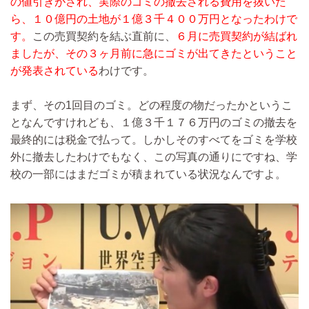
の値引きがされ、実際のゴミの撤去される費用を抜いた
ら、１０億円の土地が１億３千４００万円となったわけで
す。
この売買契約を結ぶ直前に、
６月に売買契約が結ばれ
ましたが、その３ヶ月前に急にゴミが出てきたということ
が発表されている
わけです。
まず、その1回目のゴミ。どの程度の物だったかというこ
となんですけれども、１億３千１７６万円のゴミの撤去を
最終的には税金で払って。しかしそのすべてをゴミを学校
外に撤去したわけでもなく、この写真の通りにですね、学
校の一部にはまだゴミが積まれている状況なんですよ。