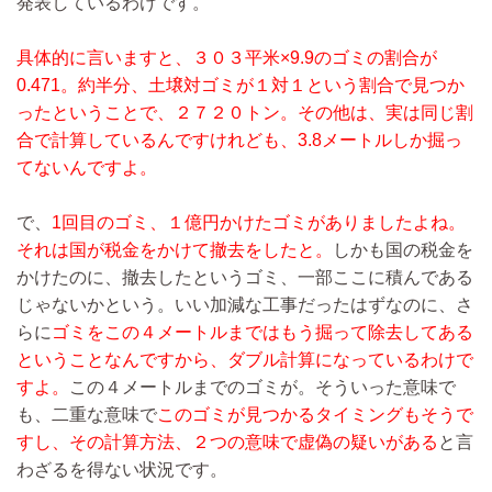
発表しているわけです。
具体的に言いますと、３０３平米×9.9のゴミの割合が
0.471。約半分、土壌対ゴミが１対１という割合で見つか
ったということで、２７２０トン。その他は、実は同じ割
合で計算しているんですけれども、3.8メートルしか掘っ
てないんですよ。
で、
1回目のゴミ、１億円かけたゴミがありましたよね。
それは国が税金をかけて撤去をしたと。
しかも国の税金を
かけたのに、撤去したというゴミ、一部ここに積んである
じゃないかという。いい加減な工事だったはずなのに、さ
らに
ゴミをこの４メートルまではもう掘って除去してある
ということなんですから、ダブル計算になっているわけで
すよ。
この４メートルまでのゴミが。そういった意味で
も、二重な意味で
このゴミが見つかるタイミングもそうで
すし、その計算方法、２つの意味で虚偽の疑いがある
と言
わざるを得ない状況です。