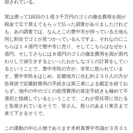
却されている。
実は遡って1回目の１億３千万円のゴミの撤去費用を国が
税金で立て替えてもらって払った調査がありましたけれど
も、あの調査では、なんとこの豊中市が持っている土地も
同じ割合でゴミが見つかっているんですよ。それなのにこ
ちらは１４億円で豊中市に売り、そしてこちらはなぜか１
億円。そしてさらには８億円のゴミの撤去費用を国が肩代
わりして値引きするといったおかしなゴミの計算をしてい
るということで、豊中市民の方が、非常に怒られていま
す。豊中市民をはじめ、近畿地方に住む約２３０人の方が
告発状で近畿財務局の手続きは第三者による鑑定を経てお
らず、地中の中のゴミの処理費用の算定手続きも極めて不
適切と指摘しているということで、これが背任罪に当たる
と告発されているそうで、皆さん、怒りのあまり東京まで
来て下さるそうで。
この運動の中心人物であります木村真豊中市議が３月３１