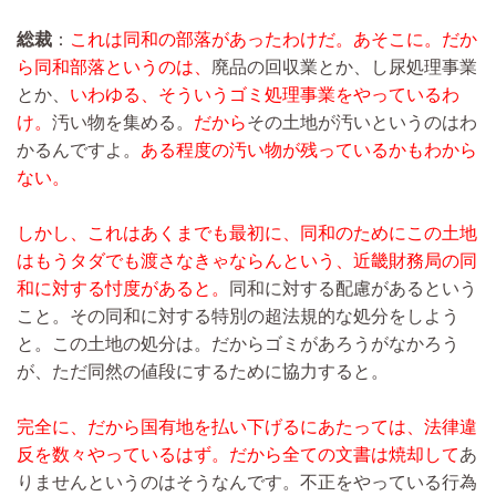
総裁
：
これは同和の部落があったわけだ。あそこに。だか
ら同和部落というのは、
廃品の回収業とか、し尿処理事業
とか、
いわゆる、そういうゴミ処理事業をやっているわ
け。
汚い物を集める。
だから
その土地が汚いというのはわ
かるんですよ。
ある程度の汚い物が残っているかもわから
ない。
しかし、これはあくまでも最初に、同和のためにこの土地
はもうタダでも渡さなきゃならんという、近畿財務局の同
和に対する忖度があると。
同和に対する配慮があるという
こと。その同和に対する特別の超法規的な処分をしよう
と。この土地の処分は。だからゴミがあろうがなかろう
が、ただ同然の値段にするために協力すると。
完全に、だから国有地を払い下げるにあたっては、法律違
反を数々やっているはず。だから全ての文書は焼却して
あ
りませんというのはそうなんです。不正をやっている行為