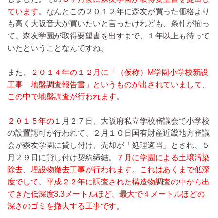
ています。
なんとこの２０１２年に森友が買った価格より
も高く大阪音大が買いたいと言ったけれども、条件が揃っ
て、森友学園が取得要望書を出すまで、１年以上も待って
いたということなんですね。
また、
２０１４年の１２月に「（仮称）M学園小学校新設
工事 地盤調査報告書」というものが出されていまして、
この中で地盤調査が行われます。
２０１５年の
１月２７日、大阪府私立学校審議会で小学校
の設置認可が行われて、２月１０日国有財産近畿地方審議
会が森友学園に貸し付け、売却が「処理適当」とされ、５
月２９日に貸し付け契約締結。
７月に学園による土壌汚染
除去、埋設物撤去工事が行われます。これはあくまで低深
度でして、平成２２年に調査された構造物調査の中から出
てきた低深度3.3メートルほど、最大で４メートルほどの
深さのゴミを撤去する工事です。