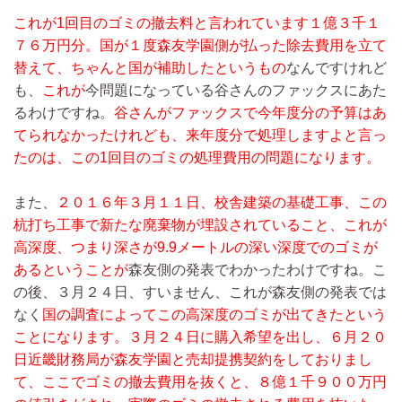
これが1回目のゴミの撤去料と言われています１億３千１
７６万円分。国が１度森友学園側が払った除去費用を立て
替えて、ちゃんと国が補助したというもの
なんですけれど
も、
これが
今問題になっている谷さんのファックスにあた
るわけですね。
谷さんがファックスで今年度分の予算はあ
てられなかったけれども、来年度分で処理しますよと言っ
たのは、この1回目のゴミの処理費用の問題になります。
また、
２０１６年３月１１日、校舎建築の基礎工事、この
杭打ち工事で新たな廃棄物が埋設されていること、これが
高深度、つまり深さが9.9メートルの深い深度でのゴミが
あるということが
森友側の発表でわかったわけですね。こ
の後、３月２４日、すいません、これが森友側の発表では
なく
国の調査によってこの高深度のゴミが出てきたという
ことになります。３月２４日に購入希望を出し、６月２０
日近畿財務局が森友学園と売却提携契約をしておりまし
て、ここでゴミの撤去費用を抜くと、８億１千９００万円