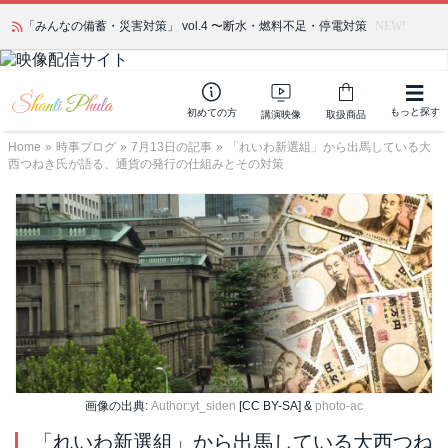
「みんなの備蓄・災害対策」 vol.4 〜断水・燃料不足・停電対策
NEW!
もっと探す
初めての方
講演映像
取扱商品
Home
»
時事ブログ
»
7月13日の記事
»
「れいわ新選組」から出馬している大
西つねき氏が語る、通貨の発行の仕組みとその対策
画像の出典:
Author:yt_siden
[CC BY-SA] &
photo-ac
「れいわ新選組」から出馬している大西つね