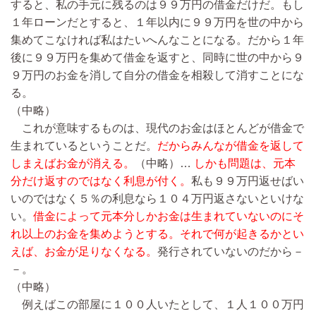
すると、私の手元に残るのは９９万円の借金だけだ。もし
１年ローンだとすると、１年以内に９９万円を世の中から
集めてこなければ私はたいへんなことになる。だから１年
後に９９万円を集めて借金を返すと、同時に世の中から９
９万円のお金を消して自分の借金を相殺して消すことにな
る。
（中略）
これが意味するものは、現代のお金はほとんどが借金で
生まれているということだ。
だからみんなが借金を返して
しまえばお金が消える。
（中略）…
しかも問題は、元本
分だけ返すのではなく利息が付く。
私も９９万円返せばい
いのではなく５％の利息なら１０４万円返さないといけな
い。
借金によって元本分しかお金は生まれていないのにそ
れ以上のお金を集めようとする。それで何が起きるかとい
えば、お金が足りなくなる。
発行されていないのだから－
－。
（中略）
例えばこの部屋に１００人いたとして、１人１００万円