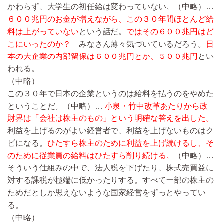
かわらず、大学生の初任給は変わっていない。
（中略）…
６００兆円のお金が増えながら、この３０年間ほとんど給
料は上がっていない
という話だ。
ではその６００兆円はど
こにいったのか？
みなさん薄々気づいているだろう。
日
本の大企業の内部留保は６００兆円とか、５００兆円
とい
われる。
（中略）
この３０年で日本の企業というのは給料を払うのをやめた
ということだ。
（中略）…
小泉・竹中改革あたりから政
財界は「会社は株主のもの」という明確な答えを出した。
利益を上げるのがよい経営者で、利益を上げないものはク
ビになる。
ひたすら株主のために利益を上げ続けるし、そ
のために従業員の給料はひたすら削り続ける。
（中略）…
そういう仕組みの中で、法人税を下げたり、株式売買益に
対する課税が極端に低かったりする。すべて一部の株主の
ためだとしか思えないような国家経営をずっとやってい
る。
（中略）