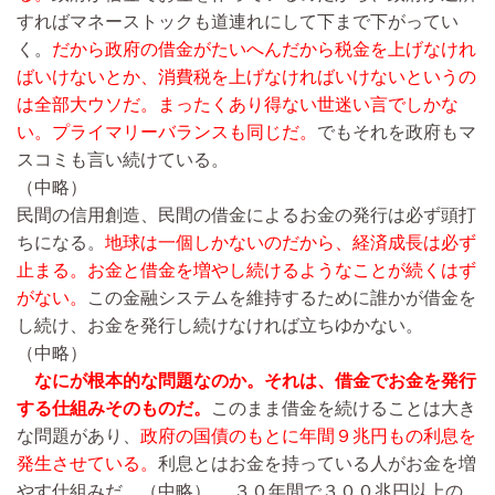
すればマネーストックも道連れにして下まで下がってい
く。
だから政府の借金がたいへんだから税金を上げなけれ
ばいけないとか、消費税を上げなければいけないというの
は全部大ウソだ。まったくあり得ない世迷い言でしかな
い。プライマリーバランスも同じだ。
でもそれを政府もマ
スコミも言い続けている。
（中略）
民間の信用創造、民間の借金によるお金の発行は必ず頭打
ちになる。
地球は一個しかないのだから、経済成長は必ず
止まる。お金と借金を増やし続けるようなことが続くはず
がない。
この金融システムを維持するために誰かが借金を
し続け、お金を発行し続けなければ立ちゆかない。
（中略）
なにが根本的な問題なのか。それは、借金でお金を発行
する仕組みそのものだ。
このまま借金を続けることは大き
な問題があり、
政府の国債のもとに年間９兆円もの利息を
発生させている。
利息とはお金を持っている人がお金を増
やす仕組みだ。
（中略）…
３０年間で３００兆円以上の