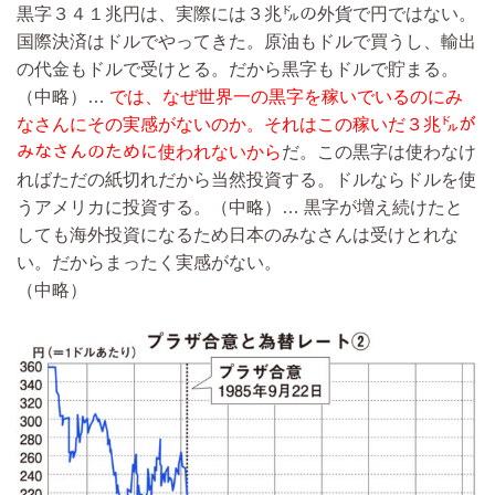
黒字３４１兆円は、実際には３兆㌦の外貨で円ではない。
国際決済はドルでやってきた。原油もドルで買うし、輸出
の代金もドルで受けとる。だから黒字もドルで貯まる。
（中略）…
では、なぜ世界一の黒字を稼いでいるのにみ
なさんにその実感がないのか。それはこの稼いだ３兆㌦が
みなさんのために使われないから
だ。この黒字は使わなけ
ればただの紙切れだから当然投資する。ドルならドルを使
うアメリカに投資する。
（中略）…
黒字が増え続けたと
しても海外投資になるため日本のみなさんは受けとれな
い。だからまったく実感がない。
（中略）