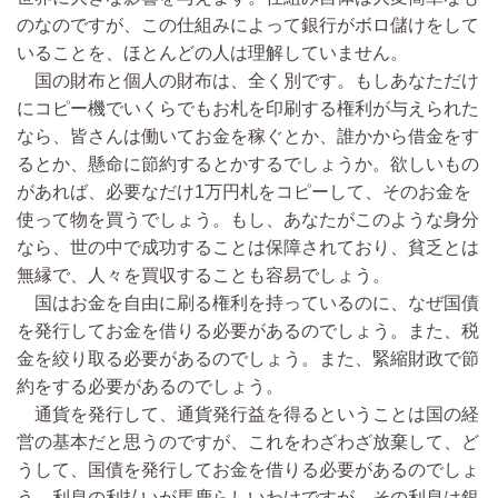
のなのですが、この仕組みによって銀行がボロ儲けをして
いることを、ほとんどの人は理解していません。
国の財布と個人の財布は、全く別です。もしあなただけ
にコピー機でいくらでもお札を印刷する権利が与えられた
なら、皆さんは働いてお金を稼ぐとか、誰かから借金をす
るとか、懸命に節約するとかするでしょうか。欲しいもの
があれば、必要なだけ1万円札をコピーして、そのお金を
使って物を買うでしょう。もし、あなたがこのような身分
なら、世の中で成功することは保障されており、貧乏とは
無縁で、人々を買収することも容易でしょう。
国はお金を自由に刷る権利を持っているのに、なぜ国債
を発行してお金を借りる必要があるのでしょう。また、税
金を絞り取る必要があるのでしょう。また、緊縮財政で節
約をする必要があるのでしょう。
通貨を発行して、通貨発行益を得るということは国の経
営の基本だと思うのですが、これをわざわざ放棄して、ど
うして、国債を発行してお金を借りる必要があるのでしょ
う。利息の利払いが馬鹿らしいわけですが、その利息は銀