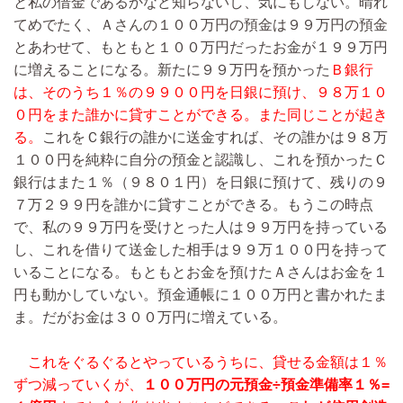
と私の借金であるかなど知らないし、気にもしない。晴れ
てめでたく、Ａさんの１００万円の預金は９９万円の預金
とあわせて、もともと１００万円だったお金が１９９万円
に増えることになる。新たに９９万円を預かった
Ｂ銀行
は、そのうち１％の９９００円を日銀に預け、９８万１０
０円をまた誰かに貸すことができる。また同じことが起き
る。
これをＣ銀行の誰かに送金すれば、その誰かは９８万
１００円を純粋に自分の預金と認識し、これを預かったＣ
銀行はまた１％（９８０１円）を日銀に預けて、残りの９
７万２９９円を誰かに貸すことができる。もうこの時点
で、私の９９万円を受けとった人は９９万円を持っている
し、これを借りて送金した相手は９９万１００円を持って
いることになる。もともとお金を預けたＡさんはお金を１
円も動かしていない。預金通帳に１００万円と書かれたま
ま。だがお金は３００万円に増えている。
これをぐるぐるとやっているうちに、貸せる金額は１％
ずつ減っていくが、
１００万円の元預金÷預金準備率１％=