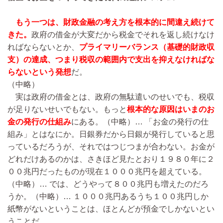
もう一つは、財政金融の考え方を根本的に間違え続けて
きた。
政府の借金が大変だから税金でそれを返し続けなけ
ればならないとか、
プライマリーバランス（基礎的財政収
支）の達成、つまり税収の範囲内で支出を抑えなければな
らないという発想
だ。
（中略）
実は政府の借金とは、政府の無駄遣いのせいでも、税収
が足りないせいでもない。もっと
根本的な原因はいまのお
金の発行の仕組み
にある。
（中略）…
「お金の発行の仕
組み」とはなにか。日銀券だから日銀が発行していると思
っているだろうが、それではつじつまが合わない。お金が
どれだけあるのかは、さきほど見たとおり１９８０年に２
００兆円だったものが現在１０００兆円を超えている。
（中略）…
では、どうやって８００兆円も増えたのだろ
うか。
（中略）…
１０００兆円あるうち１００兆円しか
紙幣がないということは、ほとんどが預金でしかないとい
うことだ。