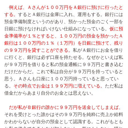
例えば、Ａさんが１００万円をＡ銀行に預けに行ったと
する。
するとＡ銀行は金庫に入れ、運用もする。銀行には
預金準備制度というのがあり、預かった預金のごく一部を
日銀に預けなければいけない仕組みになっている。
仮に預
金準備率が１％とすると、１００万円の預金を預かったＡ
銀行は１００万円の１％（１万円）を日銀に預けて、残り
の９９万円を貸すことができる。
私がＡ銀行にお金を借り
に行くと、銀行は必ず口座を持たせる。なぜかといえば私
が９９万円を借りると私の預金通帳に９９万円と書き込む
だけだからだ。これで私は自分が９９万円を持っていると
思う。Ａさんも口座に１００万円持っていると思ってい
る。
その時点でお金は１９９万円に増えている。
ただ私は
借金だからあまり自分のお金とは思えない。
だが私がＢ銀行の誰かに９９万円を送金してしまえば、
それを受けとった誰かはその９９万円を純粋に売上か給料
かわからないが自分の預金として認識する。これがもとも