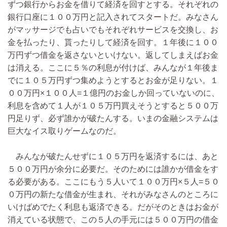
ずつ銀行からお金を借りて経済を回すとする。それぞれの
銀行口座に１００万円と記入されてスタートだ。みなさん
がマッサージでも占いでもそれぞれサービスを交換し、お
金を払ったり、貰ったりして経済を回す。１年後に１００
万円ずつ借金を返さないといけない。返してしまえばお金
は消える。ここに５％の利息が付けば、みんなが１年後ま
でに１０５万円ずつ集めようとするとお金が足りない。１
００万円×１００人=１億円のお金しか回っていないのに、
利息を含めて１人が１０５万円買えそうとすると５００万
円足りず、必ず誰かが破たんする。いまの金融システムは
巨大なイス取りゲームなのだ。
みんなが破たんせずに１０５万円を返済するには、あと
５００万円が余分に必要だ。そのためには誰かが借金をす
る必要がある。ここにもう５人いて１００万円×５人=５０
０万円の新たな借金が生まれ、それがみなさんのところに
いけばめでたく利息も返済できる。だがそのときはお金が
消えている状態で、この５人の手元には５００万円の借金