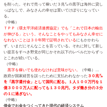
を削った。それで売って稼いだ３兆㌦の黒字は海外に貸し
っぱなしで、みなさんの幸せは置いてけぼりになってい
る。
（中略）
ＴＰＰ（環太平洋経済連携協定）でも「これで日本の輸出
が伸びる」という。そんなことをやってもみなさん幸せに
なれないことは３０年間で証明されている
にもかかわら
ず、いまだにそんなことを言っている。それに対して新し
い提言をすべき野党が同じかそれ以下のレベルだからずっ
とこれが続いている。
（中略）
黒字を稼いでも使わなければ意味がない。
（中略）…
政府が国家経営を誤ったために支払われなかった
３０兆㌦
を「黒字還付金」として国民に配る。１人１００万円を１
億３０００万人に配っても１３０兆円。タダ働き分の３分
の１に過ぎない。
（中略）
借金でお金をつくってきた現代の経済システム