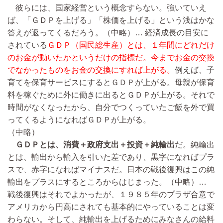
彼らには、国家経営という概念すらない。強いていえ
ば、「ＧＤＰを上げる」「株価を上げる」という浅はかな
答えが返ってくるだろう。
（中略）…
経済成長の目安に
されている
ＧＤＰ（国民総生産）とは、１年間にどれだけ
のお金が動いたかというだけの指標だ。今までお金の交換
でなかったものをお金の交換にすれば上がる。
例えば、子
育てを保育サービスにするとＧＤＰが上がる。母親が保育
料を稼ぐために外に働きに出るとＧＤＰが上がる。それで
時間がなくなったから、自分でつくっていたご飯を外で買
ってくるようになればＧＤＰが上がる。
（中略）
ＧＤＰとは、消費＋政府支出＋投資＋純輸出
だ。純輸出
とは、輸出から輸入を引いた差であり、黒字になればプラ
スで、赤字になればマイナスだ。日本の戦後復興はこの純
輸出をプラスにするところからはじまった。
（中略）…
戦後復興はそれでよかったが、１９８５年のプラザ合意で
アメリカから円高にされても基本的にやっていることは変
わらない。そして、純輸出を上げるためにみなさんの給料