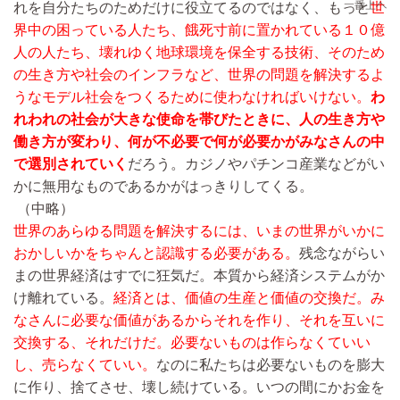
れを自分たちのためだけに役立てるのではなく、もっと
世
界中の困っている人たち、餓死寸前に置かれている１０億
人の人たち、壊れゆく地球環境を保全する技術、そのため
の生き方や社会のインフラなど、世界の問題を解決するよ
うなモデル社会をつくるために使わなければいけない。
わ
れわれの社会が大きな使命を帯びたときに、人の生き方や
働き方が変わり、何が不必要で何が必要かがみなさんの中
で選別されていく
だろう。カジノやパチンコ産業などがい
かに無用なものであるかがはっきりしてくる。
（中略）
世界のあらゆる問題を解決するには、いまの世界がいかに
おかしいかをちゃんと認識する必要がある。
残念ながらい
まの世界経済はすでに狂気だ。本質から経済システムがか
け離れている。
経済とは、価値の生産と価値の交換だ。み
なさんに必要な価値があるからそれを作り、それを互いに
交換する、それだけだ。必要ないものは作らなくていい
し、売らなくていい。
なのに私たちは必要ないものを膨大
に作り、捨てさせ、壊し続けている。いつの間にかお金を