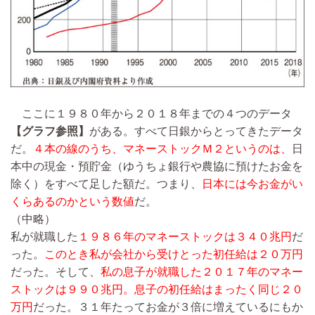
ここに１９８０年から２０１８年までの４つのデータ
【グラフ参照】
がある。すべて日銀からとってきたデータ
だ。
４本の線のうち、マネーストックＭ２というのは、
日
本中の現金・預貯金（ゆうちょ銀行や農協に預けたお金を
除く）をすべて足した額だ。つまり、
日本には今お金がい
くらあるのかという数値
だ。
（中略）
私が就職した
１９８６年のマネーストックは３４０兆円
だ
った。
このとき私が会社から受けとった初任給は２０万円
だった。そして、
私の息子が就職した２０１７年のマネー
ストックは９９０兆円。息子の初任給はまったく同じ２０
万円
だった。３１年たってお金が３倍に増えているにもか