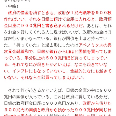
（中略）
政府の借金を消すときも、政府が１兆円紙幣を９００枚
作ればいい。それを日銀に預けて金庫に入れると、政府預
金口座に９００兆円と書き込まれるだけだ。
あとは、それ
をお金を貸してくれる人に返せばいいが、政府の借金はほ
ぼ銀行がまかなっている。銀行が国債を山ほど持ってい
た。「持っていた」と過去形にしたのは
アベノミクスの異
次元金融緩和で、日銀が銀行から山ほど国債を買ってしま
っている。半分以上の５００兆円ほど買ってしまってい
る。それでなにが起きたかといえば、なにも起きていな
い。インフレにもなっていないし、金融的になにも起きて
いない。それなら全部買ってしまえばいい。
それで何が起きるかといえば、日銀の金庫の中に９００
兆円の国債が入っている。これは政府に貸している分だ。
日銀の政府預金口座に９００兆円があり、
政府から借りた
９００兆円の国債と政府から預かった９００兆円が同じ日