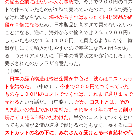
の輸出企業にはたいへんな事態
で、今まで２００円のコス
トで作っていたものが１㌦で売れていたのに、２㌦で売ら
なければならない。
海外からすればまったく同じ製品が値
段が２倍になる
ため、日本製品は高すぎて買えないという
ことになる。逆に、海外からの輸入では２㌦（２００円）
していたものが１㌦（１００円）で買えるようになる。輸
出がしにくく輸入がしやすいので赤字になる可能性があ
る。つまりアメリカに「日本の貿易収支を赤字にしろ」と
要求されたのがプラザ合意だった。
（中略）
日本の経済構造は輸出企業が中心だ。彼らはコストカッ
トを始めた。
（中略）…
今まで２００円でつくっていた
ものを１００円のコストでつくれば、これまで通り１㌦で
売れる
という話だ。
（中略）…
だが、コストとは、その
まま誰かの売上であり給料だ。それを３０年もずっと削り
続けて３兆㌦も稼いだわけだ。
半分のコストでつくるとい
っても人間が２倍の速度で働けるわけもなく、要するに
コ
ストカットの名の下に、みなさんが受けとるべき給料や代