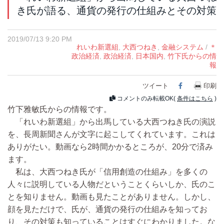
き氏が語る、通貨の発行の仕組みとその対策
2019/07/13 9:20 PM
れいわ新選組
,
大西つねき
,
金融システム
/
＊
政治経済
,
政治経済
,
日本国内
,
竹下氏からの情
報
ツイート
Facebook
印刷
コメントのみ転載OK(
条件はこちら
)
竹下雅敏氏からの情報です。
「れいわ新選組」から出馬している大西つねき氏の演説
を、長周新聞さんが文字に起こしてくれています。これは
ありがたい。動画なら2時間かかるところが、20分で済み
ます。
私は、大西つねき氏が「信用創造の仕組み」を多くの
人々に説明している人物だということくらいしか、氏のこ
とを知りません。動画も見たことがありません。しかし、
顔を見ただけで、氏が、通貨の発行の仕組みを知ってお
り、その対策も知っていることはすぐにわかりました。な