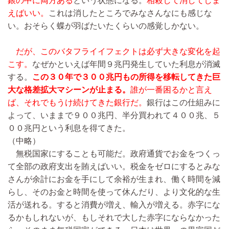
銀の中に両方ある
という状態になる。
相殺して消してしま
えばいい。
これは消したところでみなさんなにも感じな
い。おそらく蝶が羽ばたいたくらいの感覚しかない。
だが、このバタフライイフェクトは必ず大きな変化を起
こす。
なぜかといえば年間９兆円発生していた利息が消滅
する。
この３０年で３００兆円もの所得を移転してきた巨
大な格差拡大マシーンが止まる。
誰が一番困るかと言え
ば、それでもうけ続けてきた銀行だ。
銀行はこの仕組みに
よって、いままで９００兆円、半分買われて４００兆、５
００兆円という利息を得てきた。
（中略）
無税国家にすることも可能だ。政府通貨でお金をつくっ
て全部の政府支出を賄えばいい。税金をゼロにするとみな
さんが余計にお金を手にして余裕が生まれ、働く時間を減
らし、そのお金と時間を使って休んだり、より文化的な生
活が送れる。すると消費が増え、輸入が増える。赤字にな
るかもしれないが、もしそれで大した赤字にならなかった