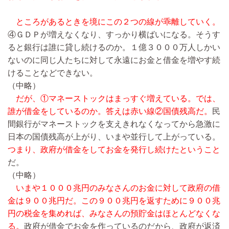
ところがあるときを境にこの２つの線が乖離していく。
④ＧＤＰが増えなくなり、すっかり横ばいになる。そうす
ると銀行は誰に貸し続けるのか。１億３０００万人しかい
ないのに同じ人たちに対して永遠にお金と借金を増やす続
けることなどできない。
（中略）
だが、①マネーストックはまっすぐ増えている。では、
誰が借金をしているのか。答えは赤い線②国債残高だ。
民
間銀行がマネーストックを支えきれなくなってから急激に
日本の国債残高が上がり、いまや並行して上がっている。
つまり、政府が借金をしてお金を発行し続けたということ
だ。
（中略）
いまや１０００兆円のみなさんのお金に対して政府の借
金は９００兆円だ。この９００兆円を返すために９００兆
円の税金を集めれば、みなさんの預貯金はほとんどなくな
る。
政府が借金でお金を作っているのだから、政府が返済