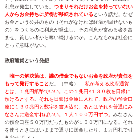
利息が発生している。
つまりそれだけお金を持っていない
人からお金持ちに所得が移転されている
という話だ。なぜ
お金という公共のもの（それがなければ経済が回せないも
の）をつくるのに利息が発生し、その利息が富める者を富
ませ、貧しい者から奪い続けるのか。こんなものは社会に
とって意味がない。
政府通貨という発想
唯一の解決策は、誰の借金でもないお金を政府が責任を
もって発行すること
だ。
（中略）…
私が考える政府通貨
とは、１兆円紙幣でいい。この１兆円×１３０枚を日銀に
預けるとする。それを日銀は金庫に入れて、政府の預金口
座に１３０兆円と数字を書き込む。あとはそれを普通にみ
なさんに送金すればいい。１人１００万円ずつ。
みなさん
の預金口座５０万円だったものが１５０万円になる。それ
を使うときにはいままで通りに送金したり、１万円札で引
き出せばいい。