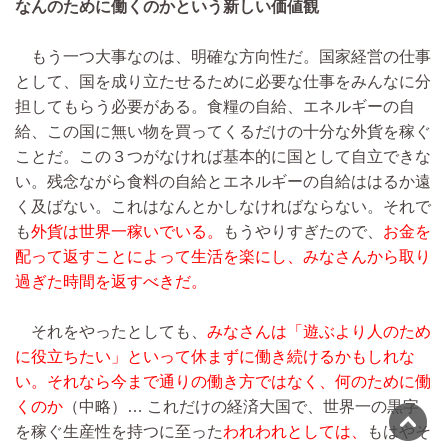
なんのために働くのかという新しい価値観
もう一つ大事なのは、明確な方向性だ。国家経営の仕事
として、国を成り立たせるために必要な仕事をみんなに分
担してもらう必要がある。食糧の自給、エネルギーの自
給、この国に無い物を買ってくるだけの十分な外貨を稼ぐ
ことだ。この３つがなければ基本的に国として自立できな
い。残念ながら食料の自給とエネルギーの自給ははるか遠
く及ばない。これはなんとかしなければならない。それで
も
外貨は世界一稼いでいる。
もうやりすぎたので、
お金を
配って返すことによって生活を楽にし、みなさんから取り
過ぎた時間を返すべきだ。
それをやったとしても、
みなさんは「遊ぶより人のため
に役立ちたい」といって休まずに働き続けるかもしれな
い。それなら今まで通りの働き方ではなく、何のために働
くのか
（中略）…
これだけの経済大国で、世界一の黒字
を稼ぐ生産性を持つに至った
われわれとしては、
もはやそ