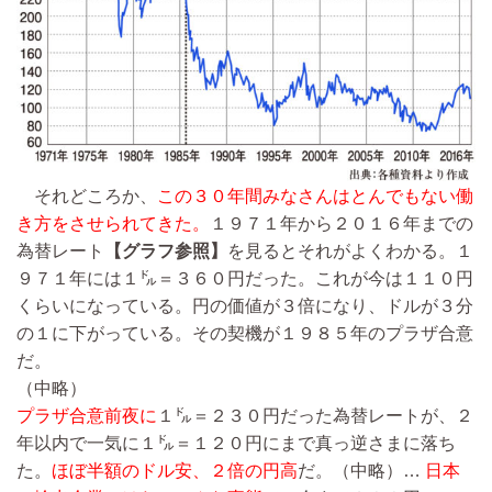
それどころか、
この３０年間みなさんはとんでもない働
き方をさせられてきた。
１９７１年から２０１６年までの
為替レート
【グラフ参照】
を見るとそれがよくわかる。１
９７１年には１㌦＝３６０円だった。これが今は１１０円
くらいになっている。円の価値が３倍になり、ドルが３分
の１に下がっている。その契機が１９８５年のプラザ合意
だ。
（中略）
プラザ合意前夜に
１㌦＝２３０円だった為替レートが、２
年以内で一気に１㌦＝１２０円にまで真っ逆さまに落ち
た。
ほぼ半額のドル安、２倍の円高
だ。
（中略）…
日本