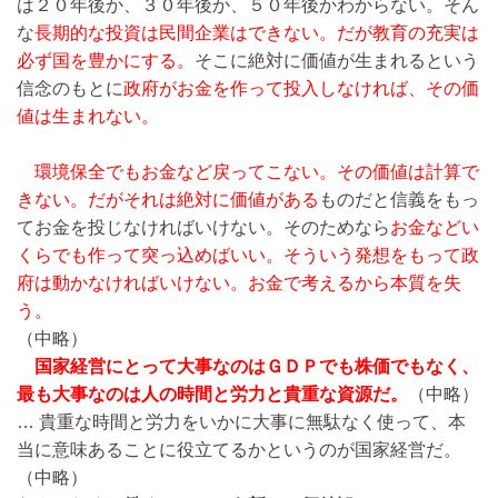
は２０年後か、３０年後か、５０年後かわからない。そん
な
長期的な投資は民間企業はできない。だが教育の充実は
必ず国を豊かにする。
そこに絶対に価値が生まれるという
信念のもとに
政府がお金を作って投入しなければ、その価
値は生まれない。
環境保全でもお金など戻ってこない。その価値は計算で
きない。だがそれは絶対に価値がある
ものだと信義をもっ
てお金を投じなければいけない。そのためなら
お金などい
くらでも作って突っ込めばいい。そういう発想をもって政
府は動かなければいけない。お金で考えるから本質を失
う。
（中略）
国家経営にとって大事なのはＧＤＰでも株価でもなく、
最も大事なのは人の時間と労力と貴重な資源だ。
（中略）
…
貴重な時間と労力をいかに大事に無駄なく使って、本
当に意味あることに役立てるかというのが国家経営だ。
（中略）