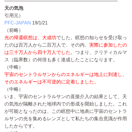
————————————————————————
天の気泡
引用元）
PFC-JAPAN
19/1/21
（前略）
光の帰還瞑想は、大成功
でした。瞑想の知らせを受け取っ
たのは百万人から二百万人で、その内、
実際に参加したの
は三十万人から四十万人でした。
つまり、クリティカルマ
ス（臨界数）の何倍も多く達成したことになります。
（中略）
宇宙のセントラルサンからのエネルギーは地上に到達し、
そのエネルギーは不可逆的に定着しました。
（中略）
いま、宇宙のセントラルサンの直接介入の結果として、天
の気泡が隔離された地球内での形成を開始しました。これ
が可能となったのは、この瞑想中に地表に宇宙のセントラ
ルサンの光を集めるレンズとして私たちの集合意識が作用
したからです。