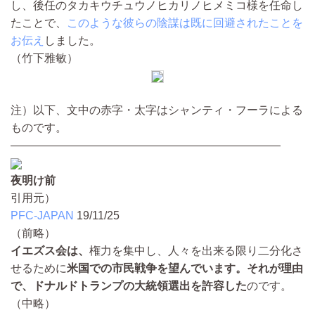
し、後任のタカキウチュウノヒカリノヒメミコ様を任命し
たことで、
このような彼らの陰謀は既に回避されたことを
お伝え
しました。
（竹下雅敏）
注）以下、文中の赤字・太字はシャンティ・フーラによる
ものです。
————————————————————————
夜明け前
引用元）
PFC-JAPAN
19/11/25
（前略）
イエズス会は、
権力を集中し、人々を出来る限り二分化さ
せるために
米国での市民戦争を望んでいます。それが理由
で、ドナルドトランプの大統領選出を許容した
のです。
（中略）