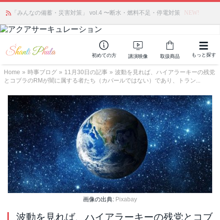
「みんなの備蓄・災害対策」 vol.4 〜断水・燃料不足・停電対策
NEW!
もっと探す
初めての方
講演映像
取扱商品
Home
»
時事ブログ
»
11月30日の記事
»
波動を見れば、ハイアラーキーの残党
とコブラのRMが闇に属する者たち（カバールではない）であり、トラン...
画像の出典:
Pixabay
波動を見れば、ハイアラーキーの残党とコブ