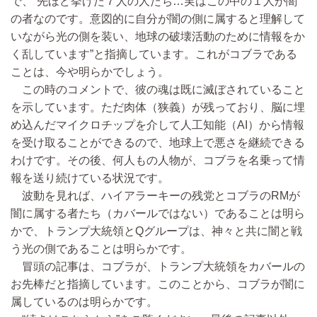
で、“先ほど挙げた７人の人たち…実はこの中の１人が闇
の者なのです。意図的に自分が闇の側に属すると理解して
いながら光の側を装い、地球の破壊活動のために情報をか
く乱しています”と指摘しています。これがコブラである
ことは、今や明らかでしょう。
この時のコメントで、彼の魂は既に滅ぼされていること
を示しています。ただ肉体（狭義）が残っており、脳に埋
め込んだマイクロチップを介して人工知能（AI）から情報
を受け取ることができるので、地球上で悪さを継続できる
わけです。その後、何人もの人物が、コブラを名乗って情
報を送り続けている状況です。
波動を見れば、ハイアラーキーの残党とコブラのRMが
闇に属する者たち（カバールではない）であることは明ら
かで、トランプ大統領とQグループは、神々と共に闇と戦
う光の側であることは明らかです。
冒頭の記事は、コブラが、トランプ大統領をカバールの
お先棒だと指摘しています。このことから、コブラが闇に
属しているのは明らかです。