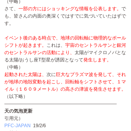
（中略）
さて、
一部の方にはショッキングな情報を公表します。
で
も、皆さんの内面の奥深くではすでに気づいていたはずで
す。
イベント後のある時点で、地球の回転軸に物理的なポール
シフトが起きます。
これは、
宇宙のセントラルサンと銀河
のセントラルサンの活動により、
太陽がマイクロノバとな
る太陽/おうし座T型星が誘因となって
発生します。
（中略）
起動された太陽は、
次に
巨大なプラズマ波を発して、それ
が地球の地殻変動を起こし、回転軸をシフトさせて、１マ
イル（１６０９メートル）の高さの津波を発生させます。
（以下略）
————————————————————————
天の気泡更新
引用元）
PFC-JAPAN
19/2/6