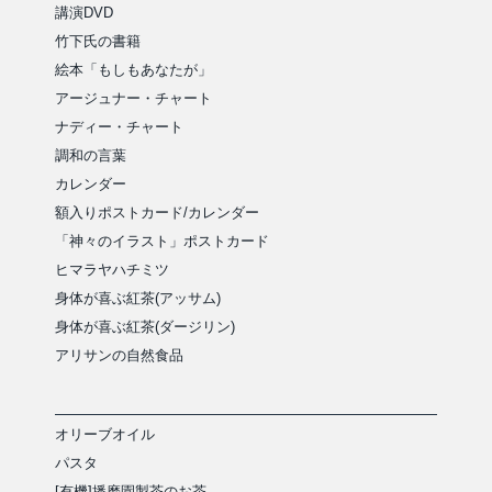
講演DVD
竹下氏の書籍
絵本「もしもあなたが」
アージュナー・チャート
ナディー・チャート
調和の言葉
カレンダー
額入りポストカード/カレンダー
「神々のイラスト」ポストカード
ヒマラヤハチミツ
身体が喜ぶ紅茶(アッサム)
身体が喜ぶ紅茶(ダージリン)
アリサンの自然食品
オリーブオイル
パスタ
[有機]播磨園製茶のお茶