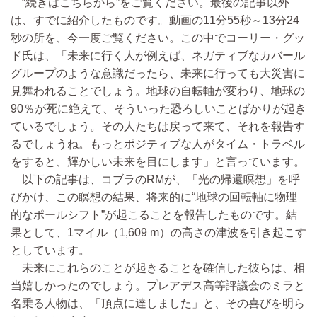
“続きはこちらから”をご覧ください。最後の記事以外
は、すでに紹介したものです。動画の11分55秒～13分24
秒の所を、今一度ご覧ください。この中でコーリー・グッ
ド氏は、「未来に行く人が例えば、ネガティブなカバール
グループのような意識だったら、未来に行っても大災害に
見舞われることでしょう。地球の自転軸が変わり、地球の
90％が死に絶えて、そういった恐ろしいことばかりが起き
ているでしょう。その人たちは戻って来て、それを報告す
るでしょうね。もっとポジティブな人がタイム・トラベル
をすると、輝かしい未来を目にします」と言っています。
以下の記事は、コブラのRMが、「光の帰還瞑想」を呼
びかけ、この瞑想の結果、将来的に“地球の回転軸に物理
的なポールシフト”が起こることを報告したものです。結
果として、1マイル（1,609 m）の高さの津波を引き起こす
としています。
未来にこれらのことが起きることを確信した彼らは、相
当嬉しかったのでしょう。プレアデス高等評議会のミラと
名乗る人物は、「頂点に達しました」と、その喜びを明ら