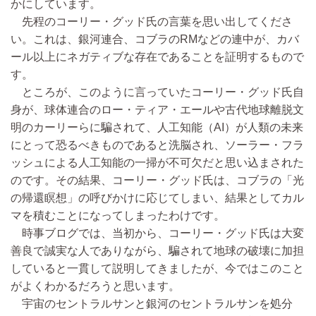
かにしています。
先程のコーリー・グッド氏の言葉を思い出してくださ
い。これは、銀河連合、コブラのRMなどの連中が、カバ
ール以上にネガティブな存在であることを証明するもので
す。
ところが、このように言っていたコーリー・グッド氏自
身が、球体連合のロー・ティア・エールや古代地球離脱文
明のカーリーらに騙されて、人工知能（AI）が人類の未来
にとって恐るべきものであると洗脳され、ソーラー・フラ
ッシュによる人工知能の一掃が不可欠だと思い込まされた
のです。その結果、コーリー・グッド氏は、コブラの「光
の帰還瞑想」の呼びかけに応じてしまい、結果としてカル
マを積むことになってしまったわけです。
時事ブログでは、当初から、コーリー・グッド氏は大変
善良で誠実な人でありながら、騙されて地球の破壊に加担
していると一貫して説明してきましたが、今ではこのこと
がよくわかるだろうと思います。
宇宙のセントラルサンと銀河のセントラルサンを処分