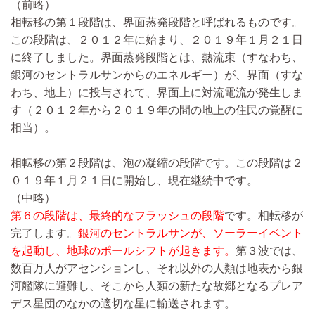
（前略）
相転移の第１段階は、界面蒸発段階と呼ばれるものです。
この段階は、２０１２年に始まり、２０１９年１月２１日
に終了しました。界面蒸発段階とは、熱流束（すなわち、
銀河のセントラルサンからのエネルギー）が、界面（すな
わち、地上）に投与されて、界面上に対流電流が発生しま
す（２０１２年から２０１９年の間の地上の住民の覚醒に
相当）。
相転移の第２段階は、泡の凝縮の段階です。この段階は２
０１９年１月２１日に開始し、現在継続中です。
（中略）
第６の段階は、最終的なフラッシュの段階
です。相転移が
完了します。
銀河のセントラルサンが、ソーラーイベント
を起動し、地球のポールシフトが起きます。
第３波では、
数百万人がアセンションし、それ以外の人類は地表から銀
河艦隊に避難し、そこから人類の新たな故郷となるプレア
デス星団のなかの適切な星に輸送されます。