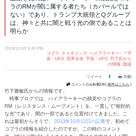
ラのRMが闇に属する者たち（カバールでは
ない）であり、トランプ大統領とQグループ
は、神々と共に闇と戦う光の側であることは
明らか
2019/11/30 9:40 PM
コブラ
,
チャネリング
,
ハイアラーキー
/
＊宇
宙・UFO
,
世界全体
,
宇宙・UFO
,
竹下氏から
の情報
,
陰謀
ツイート
Facebook
印刷
コメントのみ転載OK(
条件はこちら
)
竹下雅敏氏からの情報です。
時事ブログでは、ハイアラーキーの残党やコブラの
RM（レジスタンス・ムーブメント）を、一貫して“相対的
な光”であり、闇の一部であると位置付けてきました。こ
れは最初からそうで、
2013年10月12日の記事
で、初めて
コブラの情報を紹介したのですが、この時のコメント