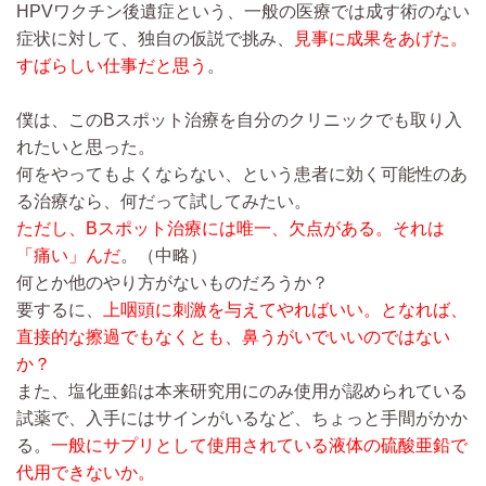
HPVワクチン後遺症という、一般の医療では成す術のない
症状に対して、独自の仮説で挑み、
見事に成果をあげた。
すばらしい仕事だと思う
。
僕は、このBスポット治療を自分のクリニックでも取り入
れたいと思った。
何をやってもよくならない、という患者に効く可能性のあ
る治療なら、何だって試してみたい。
ただし、Bスポット治療には唯一、欠点がある。それは
「痛い」んだ
。
（中略）
何とか他のやり方がないものだろうか？
要するに、
上咽頭に刺激を与えてやればいい。となれば、
直接的な擦過でもなくとも、鼻うがいでいいのではない
か？
また、塩化亜鉛は本来研究用にのみ使用が認められている
試薬で、入手にはサインがいるなど、ちょっと手間がかか
る。
一般にサプリとして使用されている液体の硫酸亜鉛で
代用できないか。