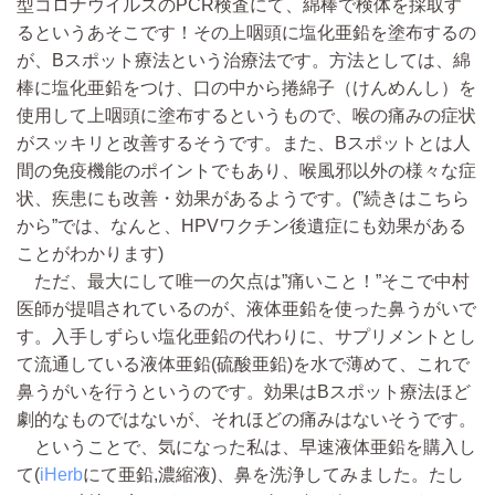
型コロナウイルスのPCR検査にて、綿棒で検体を採取す
るというあそこです！その上咽頭に塩化亜鉛を塗布するの
が、Bスポット療法という治療法です。方法としては、綿
棒に塩化亜鉛をつけ、口の中から捲綿子（けんめんし）を
使用して上咽頭に塗布するというもので、喉の痛みの症状
がスッキリと改善するそうです。また、Bスポットとは人
間の免疫機能のポイントでもあり、喉風邪以外の様々な症
状、疾患にも改善・効果があるようです。(”続きはこちら
から”では、なんと、HPVワクチン後遺症にも効果がある
ことがわかります)
ただ、最大にして唯一の欠点は”痛いこと！”そこで中村
医師が提唱されているのが、液体亜鉛を使った鼻うがいで
す。入手しずらい塩化亜鉛の代わりに、サプリメントとし
て流通している液体亜鉛(硫酸亜鉛)を水で薄めて、これで
鼻うがいを行うというのです。効果はBスポット療法ほど
劇的なものではないが、それほどの痛みはないそうです。
ということで、気になった私は、早速液体亜鉛を購入し
て(
iHerb
にて亜鉛,濃縮液)、鼻を洗浄してみました。たし