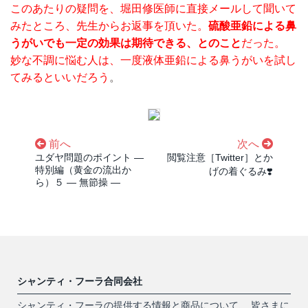
このあたりの疑問を、堀田修医師に直接メールして聞いて
みたところ、先生からお返事を頂いた。
硫酸亜鉛による鼻
うがいでも一定の効果は期待できる、とのこと
だった。
妙な不調に悩む人は、一度液体亜鉛による鼻うがいを試し
てみるといいだろう
。
前へ
次へ
ユダヤ問題のポイント ―
閲覧注意［Twitter］とか
特別編（黄金の流出か
げの着ぐるみ❣️
ら）５ ― 無節操 ―
シャンティ・フーラ合同会社
シャンティ・フーラの提供する情報と商品について、 皆さまに