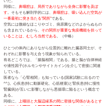
いた。
同様に、
鼻咽腔は、局所でありながら全身に影響を及ぼ
す
。そもそも解剖学的には、
鼻咽腔は、吸い込んだ空気が
一番最初に突き当たる”関所”
である。
空気には微細なほこりやゴミ、病原菌などのよからぬもの
も含まれているから、
その関所が重要な免疫機能を担って
いることは、むしろ当然である
。
（中略）
ひとつの体内にありながら位置的に離れた臓器同士が、そ
れぞれに影響を与え合う現象が知られている。
有名どころでは、「腸脳相関」である。腸と脳が自律神経
や液性因子(ホルモンやサイトカイン)を介して密接に関連
している。
医者なら「心腎相関」も知っている(国家試験に出るので
^^;)。心疾患(特に動脈硬化、心筋梗塞)と腎疾患(特に慢性
腎臓病)が互いに影響しながら悪循環に陥るという概念で
ある。
同様に、
上咽頭と大脳辺縁系の間に密接な関係があるとす