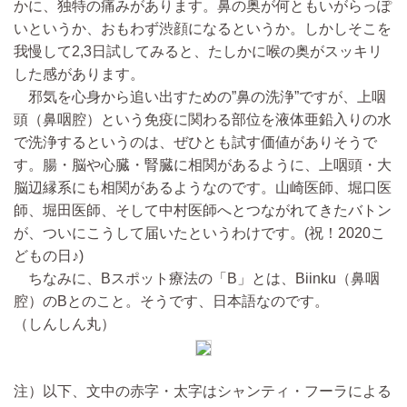
かに、独特の痛みがあります。鼻の奥が何ともいがらっぽ
いというか、おもわず渋顔になるというか。しかしそこを
我慢して2,3日試してみると、たしかに喉の奥がスッキリ
した感があります。
邪気を心身から追い出すための”鼻の洗浄”ですが、上咽
頭（鼻咽腔）という免疫に関わる部位を液体亜鉛入りの水
で洗浄するというのは、ぜひとも試す価値がありそうで
す。腸・脳や心臓・腎臓に相関があるように、上咽頭・大
脳辺縁系にも相関があるようなのです。山崎医師、堀口医
師、堀田医師、そして中村医師へとつながれてきたバトン
が、ついにこうして届いたというわけです。(祝！2020こ
どもの日♪)
ちなみに、Bスポット療法の「B」とは、Biinku（鼻咽
腔）のBとのこと。そうです、日本語なのです。
（しんしん丸）
注）以下、文中の赤字・太字はシャンティ・フーラによる