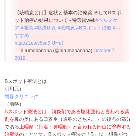
【咳喘息とは】症状と基本の治療薬 そしてBスポ
ット治療の効果について - 特選街web
#ヘルスケ
ア
#健康
#杉原徳彦
#咳喘息
#Bスポット治療
#お
すすめ
https://t.co/v8su9IUHeF
— hirumobanana (@hirumobanana)
October 7,
2019
————————————————————————
Bスポット療法とは
引用元）
増森クリニック
（前略）
Bスポット療法とは、消炎剤である塩化亜鉛と言われる薬
剤を
鼻の奥にある口蓋垂（通称のどちんこ）の後ろの部分
である
上咽頭（別名：鼻咽腔）と言われる部位に塗布する
治療法
のことです。Bスポット療法の「B」は、想像がつ