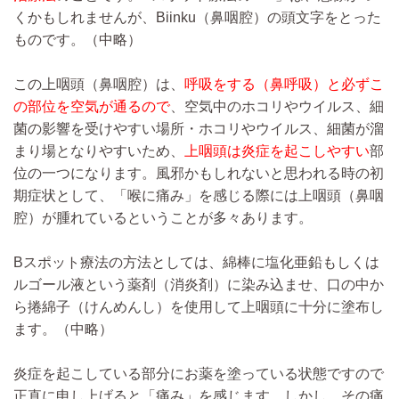
くかもしれませんが、Biinku（鼻咽腔）の頭文字をとった
ものです。
（中略）
この上咽頭（鼻咽腔）は、
呼吸をする（鼻呼吸）と必ずこ
の部位を空気が通るので
、空気中のホコリやウイルス、細
菌の影響を受けやすい場所・ホコリやウイルス、細菌が溜
まり場となりやすいため、
上咽頭は炎症を起こしやすい
部
位の一つになります。風邪かもしれないと思われる時の初
期症状として、「喉に痛み」を感じる際には上咽頭（鼻咽
腔）が腫れているということが多々あります。
Bスポット療法の方法としては、綿棒に塩化亜鉛もしくは
ルゴール液という薬剤（消炎剤）に染み込ませ、口の中か
ら捲綿子（けんめんし）を使用して上咽頭に十分に塗布し
ます。
（中略）
炎症を起こしている部分にお薬を塗っている状態ですので
正直に申し上げると「痛み」を感じます。しかし、その痛