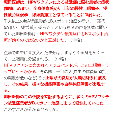
堀田医師は、HPVワクチンによる後遺症に悩む患者の症状
(頭痛、めまい、全身倦怠感)が、上記の慢性上咽頭炎、慢
性疲労症候群、線維筋痛症と似ていることに気付いた
。
千人以上のIgA腎症患者にBスポット治療を行い、「頭痛
(めまい、疲労感)が治った」という患者の声を無数に聞い
ていた堀田医師は、
HPVワクチン後遺症にもBスポット治
療が効くのではないかと直感した
。
（中略）
点滴で血中に直接入れた成分は、すばやく全身をめぐっ
て、上咽頭に分泌される。
（中略）
HPVワクチンに含まれるアジュバントが、この上咽頭トラ
ップに引っかかる
。その際、一部の人(血中の抗炎症物質
の濃度が低いなど)では
上咽頭の炎症が大脳辺縁系に波及
し、その結果、様々な機能障害や自律神経障害が出現す
る。
堀田医師のこの仮説を立証するように、多くのHPVワクチ
ン後遺症患者がBスポット治療によって軽快していった
。
このすごさが分かるだろうか。