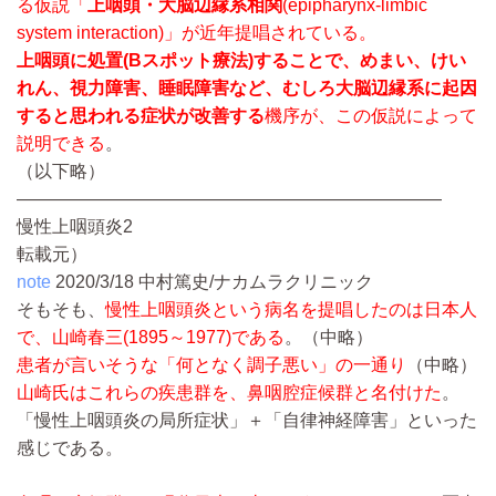
る仮説「
上咽頭・大脳辺縁系相関
(epipharynx-limbic
system interaction)」が近年提唱されている。
上咽頭に処置(Bスポット療法)することで、めまい、けい
れん、視力障害、睡眠障害など、むしろ大脳辺縁系に起因
すると思われる症状が改善する
機序が、この仮説によって
説明できる
。
（以下略）
————————————————————————
慢性上咽頭炎2
転載元）
note
2020/3/18 中村篤史/ナカムラクリニック
そもそも、
慢性上咽頭炎という病名を提唱したのは日本人
で、山崎春三(1895～1977)である
。
（中略）
患者が言いそうな「何となく調子悪い」の一通り
（中略）
山崎氏はこれらの疾患群を、鼻咽腔症候群と名付けた
。
「慢性上咽頭炎の局所症状」＋「自律神経障害」といった
感じである。