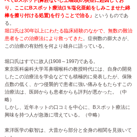
べてBスポット(鼻腔ないし上咽頭)の炎症に起因してお
り、ここにBスポット療法(1％塩化亜鉛をしみこませた綿
棒を擦り付ける処置)を行うことで治る」
というものであ
る。
堀口氏は30年以上にわたる臨床経験のなかで、無数の難治
患者をこの治療法により救ってきた
。症例数の膨大さが、
この治療の有効性を何より雄弁に語っている。
堀口氏はすでに故人(1908～1997)である。
東京医科歯科大学耳鼻咽喉科の教授時代には、自身の開発
したこの治療法を学会などでも積極的に発表したが、保険
点数の低く、かつ侵襲的で患者に強い痛みをもたらすこの
治療法は、医師からも患者からも評判が悪かった。
（中
略）
しかし、近年ネットの口コミを中心に、Bスポット療法に
興味を持つ人が急激に増えている。
（中略）
東洋医学の叡智は、大昔から部分と全身の相関を見抜いて