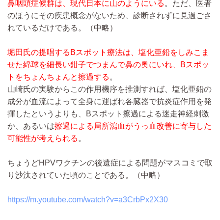
鼻咽頭症候群は、現代日本に山のようにいる
。ただ、医者
のほうにその疾患概念がないため、診断されずに見過ごさ
れているだけである。
（中略）
堀田氏の提唱するBスポット療法は、塩化亜鉛をしみこま
せた綿球を細長い鉗子でつまんで鼻の奥にいれ、Bスポッ
トをちょんちょんと擦過する
。
山崎氏の実験からこの作用機序を推測すれば、塩化亜鉛の
成分が血流によって全身に運ばれ各臓器で抗炎症作用を発
揮したというよりも、Bスポット擦過による迷走神経刺激
か、あるいは
擦過による局所瀉血がうっ血改善に寄与した
可能性が考えられる
。
ちょうどHPVワクチンの後遺症による問題がマスコミで取
り沙汰されていた頃のことである。
（中略）
https://m.youtube.com/watch?v=a3CrbPx2X30