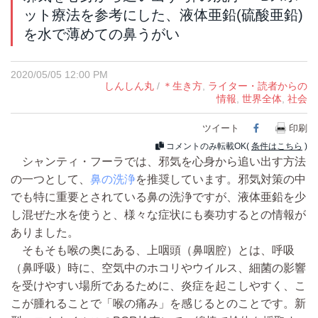
ット療法を参考にした、液体亜鉛(硫酸亜鉛)
を水で薄めての鼻うがい
2020/05/05 12:00 PM
しんしん丸
/
＊生き方
,
ライター・読者からの
情報
,
世界全体
,
社会
ツイート
Facebook
印刷
コメントのみ転載OK(
条件はこちら
)
シャンティ・フーラでは、邪気を心身から追い出す方法
の一つとして、
鼻の洗浄
を推奨しています。邪気対策の中
でも特に重要とされている鼻の洗浄ですが、液体亜鉛を少
し混ぜた水を使うと、様々な症状にも奏功するとの情報が
ありました。
そもそも喉の奥にある、上咽頭（鼻咽腔）とは、呼吸
（鼻呼吸）時に、空気中のホコリやウイルス、細菌の影響
を受けやすい場所であるために、炎症を起こしやすく、こ
こが腫れることで「喉の痛み」を感じるとのことです。新