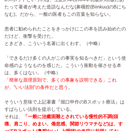
たって著者が考えた造語なんだな(鼻咽腔(Biinkuu)のBにち
なむ)。だから、一般の医者もこの言葉を知らない。
患者に勧められたことをきっかけにこの本を読み始めたの
だけど、衝撃を受けた。
ときどき、こういう名著に出くわす。
（中略）
「できるだけ多くの人がこの事実を知るべきだ」という使
命感のようなものを感じた。こういう衝動を催させる本
は、多くはない。
（中略）
「簡単な原理原則で、多くの事象を説明できる」これ
が、”いい法則”の条件だと思う
。
そういう意味で上記著書『堀口申作のBスポット療法』は
すばらしい法則を提示している。
それは、
「一般に治癒困難とされている慢性的不調(頭
痛、肩こり、めまい、倦怠感、関節リウマチなど)は、す