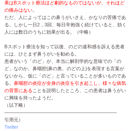
果はBスポット療法ほど劇的なものではないが、それほど
の痛みはない
。
ただ、人によってはこの鼻うがいさえ、かなりの苦痛であ
る。しかし一日2，3回、毎日辛抱強く続けていると、効く
人には数日のうちに効果が出る。
（中略）
Bスポット療法を知って以後、のどの違和感を訴える患者
には、ひとまず鼻うがいを勧める。
患者がいう「のど」が、本当に解剖学的な意味での「の
ど」なのか。鼻咽腔(鼻の奥、のどの上)を表現する言葉が
ないから、仮に「のど」と言っていることが多いものであ
る。
鼻咽腔の炎症が全身の炎症を引き起こし、様々な病気
の背景にある
ことを説明したところ、この患者は鼻うがい
に興味を持ったようだ。
（以下略）
————————————————————————
引用元）
Twitter