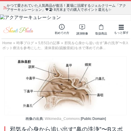
かつて愛されていた人気商品が復活！夏場に活躍するジェルクリーム「アク
アサーキュレーション」💖🏖️ 8月末までの購入でポイント還元も✨
もっと探す
初めての方
講演映像
取扱商品
Home
»
時事ブログ
»
5月5日の記事
»
邪気を心身から追い出す”鼻の洗浄”〜Bス
ポット療法を参考にした、液体亜鉛(硫酸亜鉛)を水で薄めての鼻...
画像の出典:
Wikimedia_Commons
[Public Domain]
邪気を心身から追い出す”鼻の洗浄”〜Bスポ