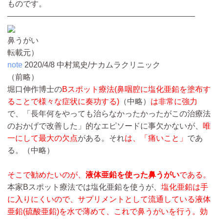
ものです。
————————————————————————
鼻うがい
転載元）
note
2020/4/8 中村篤史/ナカムラクリニック
（前略）
堀口伸作博士の
Bスポット療法(鼻咽腔に塩化亜鉛を塗布す
ることで様々な症状に奏功する)
（中略）
は非常に強力
で、「長年何をやっても治らなかったかったがこの治療法
のおかげで改善した」的なエピソードに事欠かないが、
唯
一にして最大の欠点
がある。それ
は、「痛いこと」
であ
る。
（中略）
そこで勧めたいのが、
液体亜鉛を使った鼻うがい
である。
本家Bスポット療法では塩化亜鉛を使うが、
塩化亜鉛は手
に入りにくいので、サプリメントとして流通している液体
亜鉛(硫酸亜鉛)を水で薄めて、これで鼻うがいを行う。効