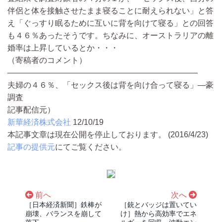
伴侶と体を接触させたまま寝ることに耐えられない」と答
え「ぐっすり眠るために互いに背を向けて寝る」との回答
も４６％あったそうです。ちなみに、オーストラリアの離
婚率は上昇しているとか・・・
（寄稿者のコメント）
————————————————————————
夫婦の４６％、「セックス後は背を向け合って寝る」―豪
調査
記事配信元）
新華経済株式会社
12/10/19
本記事文章は現在公開を停止しております。 (2016/4/23)
記事の提供元
にてご覧ください。
前へ
次へ
［日本経済新聞］鉄棒が
［銃とバッジは置いてい
崩壊、バランスを崩して
け］熱から高効率でエネ