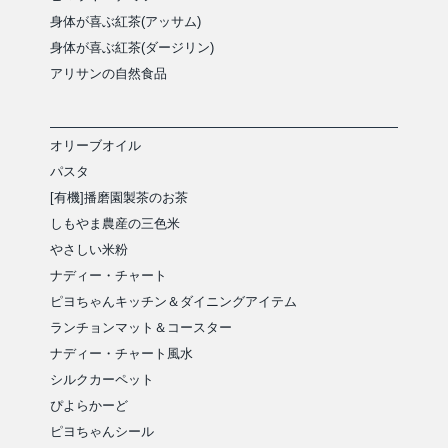
身体が喜ぶ紅茶(アッサム)
身体が喜ぶ紅茶(ダージリン)
アリサンの自然食品
オリーブオイル
パスタ
[有機]播磨園製茶のお茶
しもやま農産の三色米
やさしい米粉
ナディー・チャート
ピヨちゃんキッチン＆ダイニングアイテム
ランチョンマット＆コースター
ナディー・チャート風水
シルクカーペット
ぴよらかーど
ピヨちゃんシール