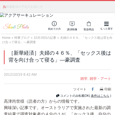
かつて愛されていた人気商品が復活！夏場に活躍するジェルクリーム「アク
映像配信の予定のお知らせ
NEW!
アサーキュレーション」💖🏖️ 8月末までの購入でポイント還元も✨
もっと探す
初めての方
講演映像
取扱商品
Home
»
時事ブログ
»
10月19日の記事
»
夫婦の４６％、「セックス後は背を向
け合って寝る」―豪調査
［新華経済］夫婦の４６％、「セックス後は
背を向け合って寝る」―豪調査
2012/10/19 8:42 AM
雑学
,
雑学・アート
ツイート
Facebook
印刷
コメントのみ転載OK(
条件はこちら
)
高津尚世様（読者の方）からの情報です。
興味深い記事です。オーストラリアで実施された最新の調
査結果で調査対象者の４分の１が、「セックス後、自分の