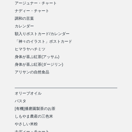
アージュナー・チャート
ナディー・チャート
調和の言葉
カレンダー
額入りポストカード/カレンダー
「神々のイラスト」ポストカード
ヒマラヤハチミツ
身体が喜ぶ紅茶(アッサム)
身体が喜ぶ紅茶(ダージリン)
アリサンの自然食品
オリーブオイル
パスタ
[有機]播磨園製茶のお茶
しもやま農産の三色米
やさしい米粉
ナディー・チャート