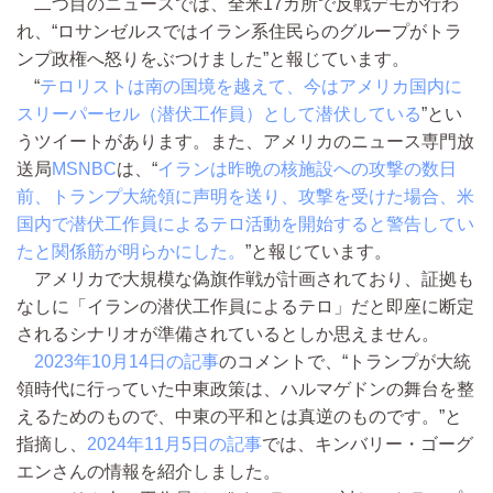
二つ目のニュースでは、全米17カ所で反戦デモが行わ
れ、“ロサンゼルスではイラン系住民らのグループがトラ
ンプ政権へ怒りをぶつけました”と報じています。
“
テロリストは南の国境を越えて、今はアメリカ国内に
スリーパーセル（潜伏工作員）として潜伏している
”とい
うツイートがあります。また、アメリカのニュース専門放
送局
MSNBC
は、“
イランは昨晩の核施設への攻撃の数日
前、トランプ大統領に声明を送り、攻撃を受けた場合、米
国内で潜伏工作員によるテロ活動を開始すると警告してい
たと関係筋が明らかにした。
”と報じています。
アメリカで大規模な偽旗作戦が計画されており、証拠も
なしに「イランの潜伏工作員によるテロ」だと即座に断定
されるシナリオが準備されているとしか思えません。
2023年10月14日の記事
のコメントで、“トランプが大統
領時代に行っていた中東政策は、ハルマゲドンの舞台を整
えるためのもので、中東の平和とは真逆のものです。”と
指摘し、
2024年11月5日の記事
では、キンバリー・ゴーグ
エンさんの情報を紹介しました。