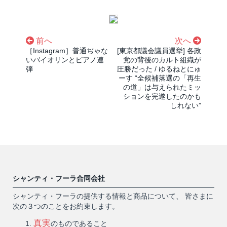
前へ
次へ
［Instagram］普通ぢゃな
[東京都議会議員選挙] 各政
いバイオリンとピアノ連
党の背後のカルト組織が
弾
圧勝だった / ゆるねとにゅ
ーす “全候補落選の「再生
の道」は与えられたミッ
ションを完遂したのかも
しれない”
シャンティ・フーラ合同会社
シャンティ・フーラの提供する情報と商品について、 皆さまに
次の３つのことをお約束します。
真実
のものであること