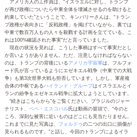
アメリカ人の工作員は、“イスラエルに対し、トランプ
が再び政権についたら中東全体を壊滅させるのを助けると
約束していた”ということで、キンバリーさんは、“トラン
プ政権が表向きに「反戦政権」を掲げていながら、裏では
中東で数百万人もの人々を殺戮する計画を立てている。こ
れは100%確認された事実”だと言っていました。
現在の状況を見れば、こうした事柄はすべて事実だとし
か言いようがありません。ただ、注意しなければならない
のは、トランプの背後にいる
アメリカ宇宙軍
は、フルフォ
ード氏が言っているようにエゼキエル戦争（中東での大戦
争）も第3次世界大戦も拒否しています。しかし、軍産複
合体の中枢である
ハイランド・グループ
はイスラエルとイ
ランの紛争をエゼキエル戦争に拡大しようとしています。
“続きはこちらから”をご覧ください。ブラジルのジャー
ナリスト、
ペペ・エスコバル
氏は動画の冒頭で、“今のと
ころ、深刻な被害に近いものはどこにも見当たりません。
これまでに見た写真は、
フォルドゥ
の二つの出口に損傷が
見られるものです。”と話し、今回のトランプによるイラ