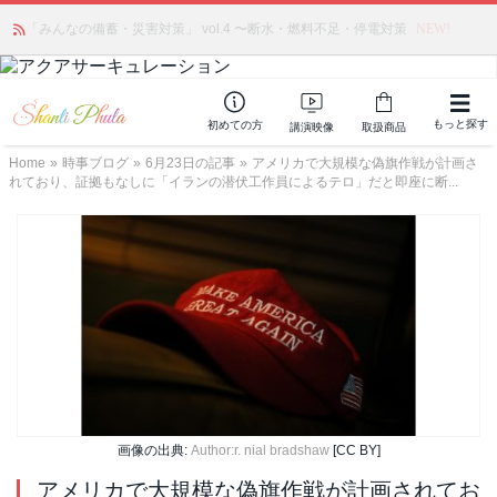
かつて愛されていた人気商品が復活！夏場に活躍するジェルクリーム「アク
アサーキュレーション」💖🏖️ 8月末までの購入でポイント還元も✨
もっと探す
初めての方
講演映像
取扱商品
Home
»
時事ブログ
»
6月23日の記事
»
アメリカで大規模な偽旗作戦が計画さ
れており、証拠もなしに「イランの潜伏工作員によるテロ」だと即座に断...
画像の出典:
Author:r. nial bradshaw
[CC BY]
アメリカで大規模な偽旗作戦が計画されてお