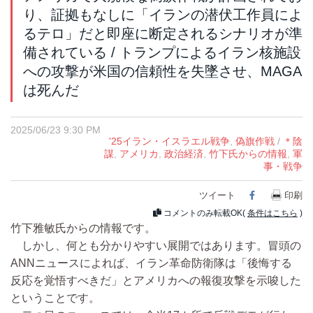
り、証拠もなしに「イランの潜伏工作員によ
るテロ」だと即座に断定されるシナリオが準
備されている / トランプによるイラン核施設
への攻撃が米国の信頼性を失墜させ、MAGA
は死んだ
2025/06/23 9:30 PM
'25イラン・イスラエル戦争
,
偽旗作戦
/
＊陰
謀
,
アメリカ
,
政治経済
,
竹下氏からの情報
,
軍
事・戦争
ツイート
Facebook
印刷
コメントのみ転載OK(
条件はこちら
)
竹下雅敏氏からの情報です。
しかし、何とも分かりやすい展開ではあります。冒頭の
ANNニュースによれば、イラン革命防衛隊は「後悔する
反応を覚悟すべきだ」とアメリカへの報復攻撃を示唆した
ということです。