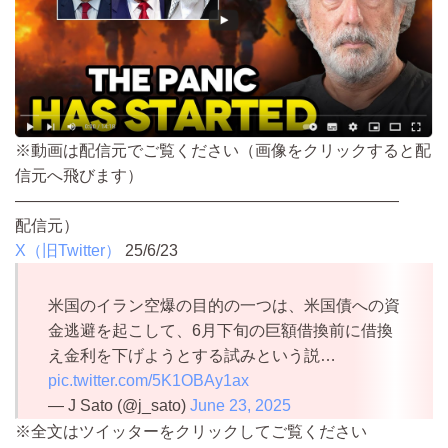
※動画は配信元でご覧ください（画像をクリックすると配
信元へ飛びます）
————————————————————————
配信元）
X（旧Twitter）
25/6/23
米国のイラン空爆の目的の一つは、米国債への資
金逃避を起こして、6月下旬の巨額借換前に借換
え金利を下げようとする試みという説…
pic.twitter.com/5K1OBAy1ax
— J Sato (@j_sato)
June 23, 2025
※全文はツイッターをクリックしてご覧ください