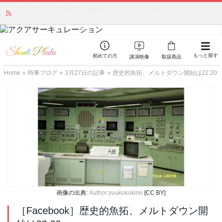
かつて愛されていた人気商品が復活！夏場に活躍するジェルクリーム「アク
アサーキュレーション」💖🏖️ 8月末までの購入でポイント還元も✨
もっと探す
初めての方
講演映像
取扱商品
Home
»
時事ブログ
»
3月27日の記事
»
歴史的魚拓、メルトダウン開始は22:20
画像の出典:
Author:yuukokukirei
[CC BY]
［Facebook］歴史的魚拓、メルトダウン開