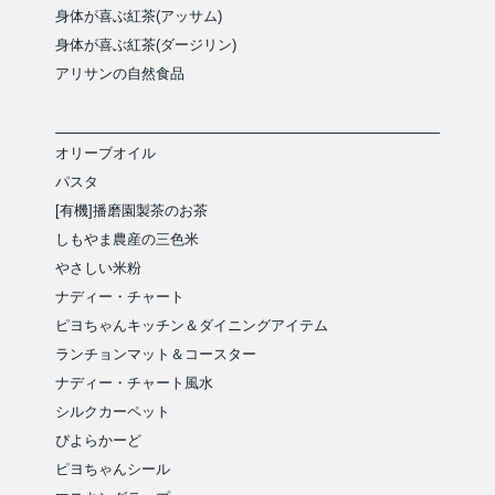
身体が喜ぶ紅茶(アッサム)
身体が喜ぶ紅茶(ダージリン)
アリサンの自然食品
オリーブオイル
パスタ
[有機]播磨園製茶のお茶
しもやま農産の三色米
やさしい米粉
ナディー・チャート
ピヨちゃんキッチン＆ダイニングアイテム
ランチョンマット＆コースター
ナディー・チャート風水
シルクカーペット
ぴよらかーど
ピヨちゃんシール