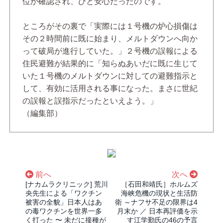
位が確認され、ひと安心だったのです。
ところがその裏で「実際には１号機の炉心損傷は
その２時間前に既に始まり、メルトダウンへ向か
って破局が進行していた。」２号機の誤報による
住民避難が結果的に「知らぬあいだに既に生じて
いた１号機のメルトダウンに対しての避難指示と
して、有効に活用される事になった。まさに世紀
の誤報と誤指示だったといえよう。」
（編集部）
前へ
次へ
[ナカムラクリニック] 荒川
［石田和靖氏］ホルムズ
央先生による「ワクチン
海峡危機の現状と生活防
被害の全貌」日本人はあ
衛 ～ナフサ不足の限界は4
の毒ワクチンを世界一多
月末か ／ 日本再評価を示
く打った 〜 未だに接種が
す江学勤氏の46の予言