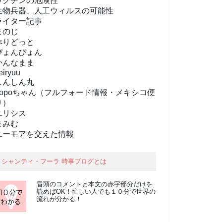
ワクチンの危険性
生物兵器、人工ウィルスの可能性
ライター記事
まのじ
ぺりどっと
ぴょんぴょん
かんなまま
eiryuu
しんしん丸
popoちゃん（フルフォード情報・メキシコ便
り）
ユリシス
まみむ
ユーモアを交えた情報
シャンティ・フーラ 時事ブログとは
冒頭のコメントと本文の
赤字部分
だけを
読めばOK！忙しい人でも１０分で世界の
流れが分かる！