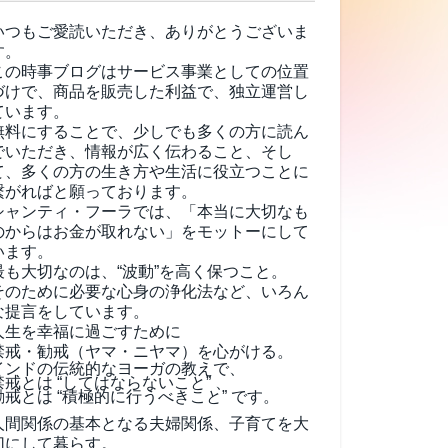
いつもご愛読いただき、ありがとうございま
す。
この時事ブログはサービス事業としての位置
づけで、商品を販売した利益で、独立運営し
ています。
無料にすることで、少しでも多くの方に読ん
でいただき、情報が広く伝わること、そし
て、
多くの方の生き方や生活に役立つことに
繋がればと願っております。
シャンティ・フーラでは、「本当に大切なも
のからはお金が取れない」をモットーにして
います。
最も大切なのは、“波動”を高く保つこと。
そのために必要な心身の浄化法など、いろん
な提言をしています。
人生を幸福に過ごすために
禁戒・勧戒（ヤマ・ニヤマ）を心がける。
インドの伝統的なヨーガの教えで、
禁戒とは “してはならないこと” 、
勧戒とは “積極的に行うべきこと” です。
人間関係の基本となる夫婦関係、子育てを大
切にして暮らす。