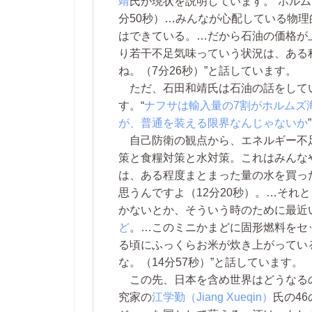
靖
氏が現状を説明しています。“ホル
分50秒）…みんなが心配している物
はできている。…だから石油の価格が
り若干不足気味っていう状況は、ある
ね。（7分26秒）”と話しています。
ただ、石田和靖氏は石油の話をして
す。“
ナフサは輸入量の7割がホルムズ
が、普通を装える限界なんじゃないか
自己防衛の観点から、エネルギー不足
策と食糧対策と水対策。これはみんな
は、ある程度まとまった量の水を買っ
思うんですよ（12分20秒）。…それ
かないとか、そういう時のために最近
ど
。…このミニかまどに固形燃料をセ
る頃にふっくらお米が炊き上がってい
な。（14分57秒）”と話しています。
この先、日本を含め世界はどうなる
究家の
江学勤（Jiang Xueqin）
氏の4