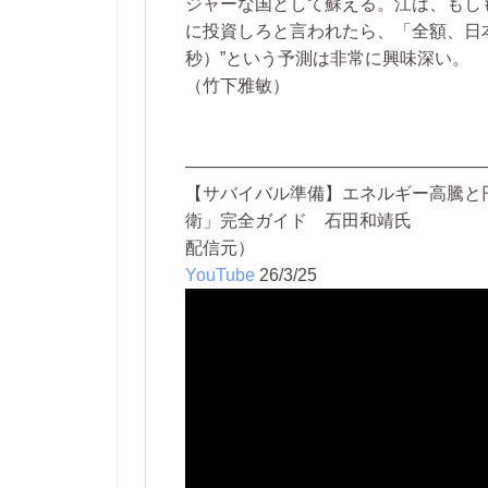
ジャーな国として蘇える。江は、もし
に投資しろと言われたら、「全額、日
秒）”という予測は非常に興味深い。
（竹下雅敏）
—————————————————
【サバイバル準備】エネルギー高騰と
衛」完全ガイド 石田和靖氏
配信元）
YouTube
26/3/25