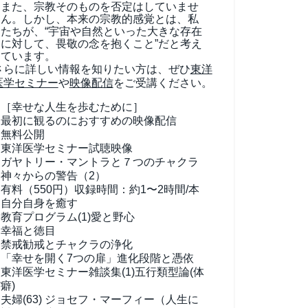
また、宗教そのものを否定はしていませ
ん。しかし、本来の宗教的感覚とは、私
たちが、“宇宙や自然といった大きな存在
に対して、畏敬の念を抱くこと”だと考え
ています。
さらに詳しい情報を知りたい方は、ぜひ
東洋
医学セミナー
や
映像配信
をご受講ください。
［幸せな人生を歩むために］
最初に観るのにおすすめの映像配信
無料公開
東洋医学セミナー試聴映像
ガヤトリー・マントラと７つのチャクラ
神々からの警告（2）
有料（550円）
収録時間：約1〜2時間/本
自分自身を癒す
教育プログラム(1)
愛と野心
幸福と徳目
禁戒勧戒とチャクラの浄化
「幸せを開く7つの扉」進化段階と憑依
東洋医学セミナー雑談集(1)
五行類型論(体
癖)
夫婦(63)
ジョセフ・マーフィー（人生に