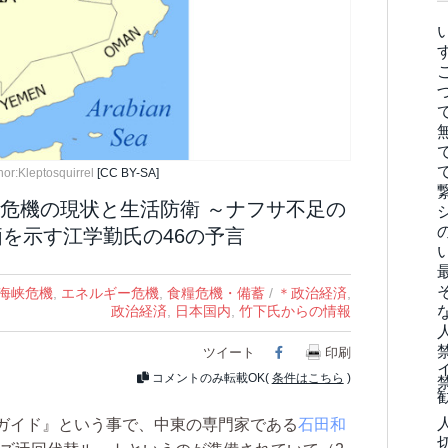
hor:Kleptosquirrel
[CC BY-SA]
危機の現状と生活防衛 ～ナフサ不足の
価を示す江学勤氏の46の予言
ズ海峡危機
,
エネルギー危機
,
食糧危機・備蓄
/
＊政治経済
,
政治経済
,
日本国内
,
竹下氏からの情報
ツイート
Facebook
印刷
コメントのみ転載OK(
条件はこちら
)
ガイド』という事で、中東の専門家である
石田和