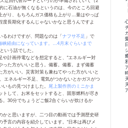
ムズ迂回代替ルートというのが準備されていて（2
理的に石油が無くなるというのは、今のところ回避
上がり、もちろんガス価格も上がり…量はやっぱ
程度長期化するんじゃないかなと思うんですよ
いるわけですが、問題なのは「
ナフサ不足
」で
海峡経由になっています。…4月末ぐらいまで
”という話でした。
や計画停電などを想定すると、“エネルギー対
やった方がいいと思う。備蓄。備蓄。まず備蓄
た方がいい。災害対策も兼ねてやった方がいいと
と、エネルギー不足、電気がつかないとかガスがつ
いいもの見つけました。
尾上製作所のミニかま
ットして、お米をセットすると、固形燃料が尽き
る。30分でちょうどご飯2合ぐらいが炊けるか
のかと思いますが、二つ目の動画では予測歴史研
6の予言の内容を紹介しています。“日本は再びメ