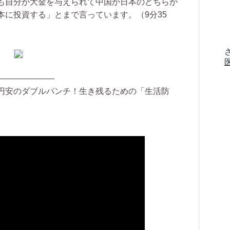
も自分が大金を与えられて中国か日本のどちらか
本に投資する」とまで言っています。（9分35
———————
円安のダブルパンチ！生き残るための「生活防