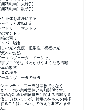
［無料動画］夫婦(1)
［無料動画］親子(1)
心と身体を清浄にする
チャクラと波動測定
ガヤトリー・マントラ
愛のマントラ
日輪の写真
ジャパ（唱名）
癒しの光／免疫・恒常性／祝福の光
邪気への対処
アーユルヴェーダ
「ドーシャ」
時事ブログがよりわかりやすくなる情報
天界の改革
天界の秩序
アーユルヴェーダの解説
シャンティ・フーラは宗教ではなく、
また一切の宗教団体とも無関係です。
霊的な科学や精神世界に関する情報を発
信してはいますが、特定の神や人を崇拝
することは、私たちの考えと相容れませ
ん。