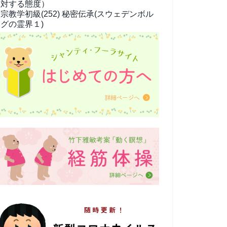
対する態度）
宗教学
初級(252) 秘密伝承(スウェデンボル
グの霊界１)