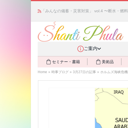
「みんなの備蓄・災害対策」 vol.4 〜断水・
ご案内
セミナー・書籍
美術品
Home
»
時事ブログ
»
3月27日の記事
»
ホルムズ海峡危機の