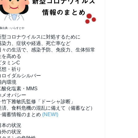
像出典：いらすとや
新型コロナウイルスに対処するために
感染力、症状や経過、死亡率など
日々の生活で、感染予防、免疫力、生体恒常
性を高める
ビタミンC
瞑想・祈り
コロイダルシルバー
腸内環境
二酸化塩素・MMS
ホメオパシー
▶竹下雅敏氏監修「ドーシャ診断」
経済、食料危機の混乱に備えて（備蓄など）
▶備蓄情報のまとめ
(NEW!)
日本の状況
海外の状況