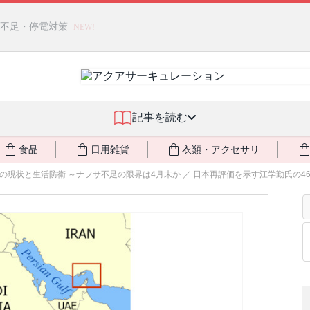
燃料不足・停電対策
NEW!
記事を読む
食品
日用雑貨
衣類・アクセサリ
現状と生活防衛 ～ナフサ不足の限界は4月末か ／ 日本再評価を示す江学勤氏の46の