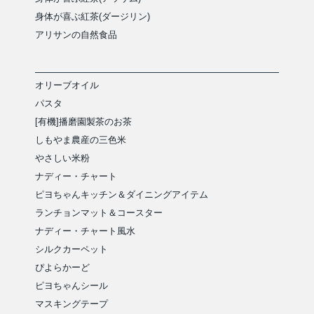
身体が喜ぶ紅茶(ダージリン)
アリサンの自然食品
オリーブオイル
パスタ
[有機]播磨園製茶のお茶
しもやま農産の三色米
やさしい米粉
ナディー・チャート
ピヨちゃんキッチン＆ダイニングアイテム
ランチョンマット＆コースター
ナディー・チャート風水
シルクカーペット
ぴよらかーど
ピヨちゃんシール
マスキングテープ