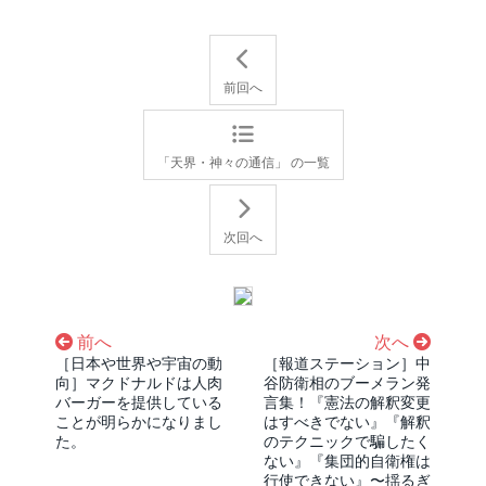
前回へ
「天界・神々の通信」 の一覧
次回へ
前へ
次へ
［日本や世界や宇宙の動
［報道ステーション］中
向］マクドナルドは人肉
谷防衛相のブーメラン発
バーガーを提供している
言集！『憲法の解釈変更
ことが明らかになりまし
はすべきでない』『解釈
た。
のテクニックで騙したく
ない』『集団的自衛権は
行使できない』〜揺るぎ