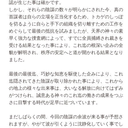
認が生じた事は確かです。
しかし、それらの陰謀の数々が明らかにされた今、真の
首謀者は自らの立場を正当化するため、トカゲのしっぽ
を切るように自らと手下の組織を切り離すための工作を
めぐらして最後の抵抗を試みましたが、天界の神々の素
早く強力な捜査網によって、すでに全員捕縛され裁きを
受ける結果となった事により、これ迄の根深い企みの全
貌が解明され、秩序の安定へと道が開かれる結果となり
ました。
最後の最後迄、巧妙な知恵を駆使した企みにより、これ
迄隠されてきた陰謀が取り除かれた事により、これから
の地上の様々な出来事は、大いなる解放に向けてはずみ
がつけられ、誠意ある神々のこれ迄の働きの成果をつぶ
さに目撃する時代が足早に近づいています。
まだしばらくの間、今回の陰謀の余波が来る事が予想さ
れますが、やがて波が引くように沈静化していく事でし