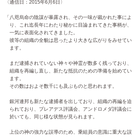
〈通信日：2015年6月6日〉
「八咫烏命の陰謀が暴露され、その一味が裁かれた事によ
り、これ迄長年にわたり秘かに目論まれてきた事柄が、
一気に表面化されてきました。
彼等の組織の全貌は思ったより大きな広がりをみせてい
ます。
まだ逮捕されていない神々や神霊が数多く残っており、
組織を再編し直し、新たな抵抗のための準備を始めてい
ます。
その数はおよそ数千にも及ぶものと思われます。
銀河連邦も新たな逮捕者を出しており、組織の再編を迫
られており、プレアデス評議会、アンドロメダ評議会に
於いても、同じ様な状態が見られます。
上位の神の強力な誤導のため、乗組員の意識に重大な誤