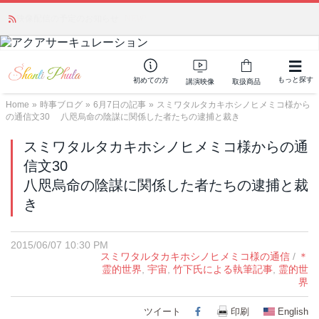
かつて愛されていた人気商品が復活！夏場に活躍するジェルクリーム「アク
アサーキュレーション」💖🏖️ 8月末までの購入でポイント還元も✨
もっと探す
初めての方
講演映像
取扱商品
Home
»
時事ブログ
»
6月7日の記事
»
スミワタルタカキホシノヒメミコ様から
の通信文30 八咫烏命の陰謀に関係した者たちの逮捕と裁き
スミワタルタカキホシノヒメミコ様からの通
信文30
八咫烏命の陰謀に関係した者たちの逮捕と裁
き
2015/06/07 10:30 PM
スミワタルタカキホシノヒメミコ様の通信
/
＊
霊的世界
,
宇宙
,
竹下氏による執筆記事
,
霊的世
界
ツイート
Facebook
印刷
English