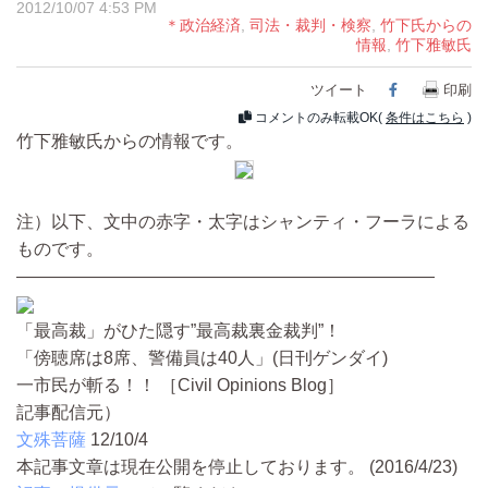
2012/10/07 4:53 PM
＊政治経済
,
司法・裁判・検察
,
竹下氏からの
情報
,
竹下雅敏氏
ツイート
Facebook
印刷
コメントのみ転載OK(
条件はこちら
)
竹下雅敏氏からの情報です。
注）以下、文中の赤字・太字はシャンティ・フーラによる
ものです。
————————————————————————
「最高裁」がひた隠す”最高裁裏金裁判”！
「傍聴席は8席、警備員は40人」(日刊ゲンダイ)
一市民が斬る！！ ［Civil Opinions Blog］
記事配信元）
文殊菩薩
12/10/4
本記事文章は現在公開を停止しております。 (2016/4/23)