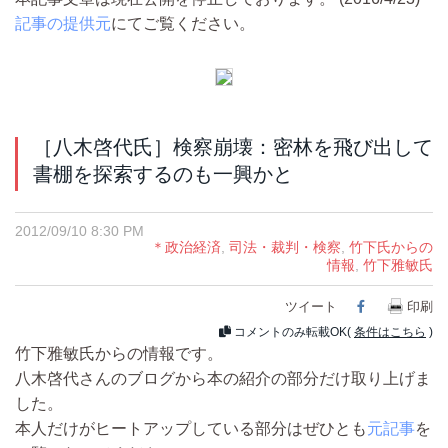
記事の提供元
にてご覧ください。
［八木啓代氏］検察崩壊：密林を飛び出して
書棚を探索するのも一興かと
2012/09/10 8:30 PM
＊政治経済
,
司法・裁判・検察
,
竹下氏からの
情報
,
竹下雅敏氏
ツイート
Facebook
印刷
コメントのみ転載OK(
条件はこちら
)
竹下雅敏氏からの情報です。
八木啓代さんのブログから本の紹介の部分だけ取り上げま
した。
本人だけがヒートアップしている部分はぜひとも
元記事
を