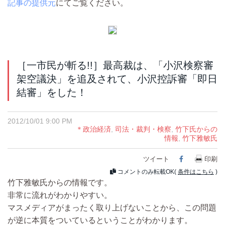
記事の提供元
にてご覧ください。
［一市民が斬る!!］最高裁は、「小沢検察審
架空議決」を追及されて、小沢控訴審「即日
結審」をした！
2012/10/01 9:00 PM
＊政治経済
,
司法・裁判・検察
,
竹下氏からの
情報
,
竹下雅敏氏
ツイート
Facebook
印刷
コメントのみ転載OK(
条件はこちら
)
竹下雅敏氏からの情報です。
非常に流れがわかりやすい。
マスメディアがまったく取り上げないことから、この問題
が逆に本質をついているということがわかります。