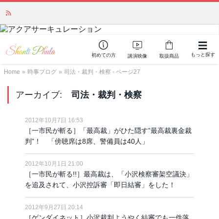
「みんなの備蓄・災害対策」 vol.4 〜断水・燃料不足・停電対策
NEW!
もっと探す
初めての方
講演映像
取扱商品
Home
»
時事ブログ
»
司法・裁判・検察 - ページ27
アーカイブ:
司法・裁判・検察
2012年10月7日 16:53
［一市民が斬る］「最高裁」がひた隠す”最高裁裏金裁
判”！ 「傍聴席は8席、警備員は40人」
2012年10月1日 21:00
［一市民が斬る!!］最高裁は、「小沢検察審架空議決」
を追及されて、小沢控訴審「即日結審」をした！
2012年9月27日 20:14
［ゲンダイネット］小沢裁判ようやく結審でも一件落