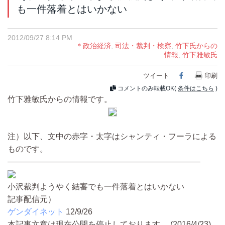
も一件落着とはいかない
2012/09/27 8:14 PM
＊政治経済
,
司法・裁判・検察
,
竹下氏からの
情報
,
竹下雅敏氏
ツイート
Facebook
印刷
コメントのみ転載OK(
条件はこちら
)
竹下雅敏氏からの情報です。
注）以下、文中の赤字・太字はシャンティ・フーラによる
ものです。
————————————————————————
小沢裁判ようやく結審でも一件落着とはいかない
記事配信元）
ゲンダイネット
12/9/26
本記事文章は現在公開を停止しております。 (2016/4/23)