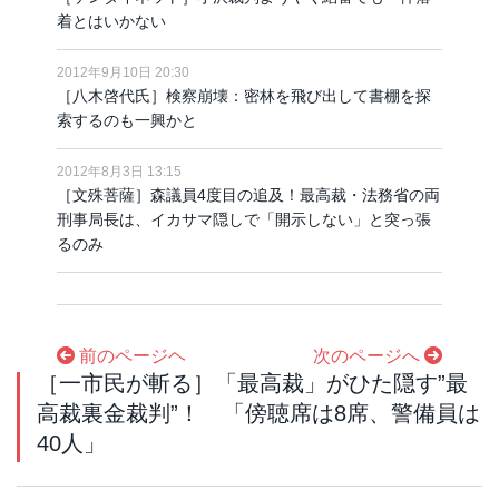
着とはいかない
2012年9月10日 20:30
［八木啓代氏］検察崩壊：密林を飛び出して書棚を探
索するのも一興かと
2012年8月3日 13:15
［文殊菩薩］森議員4度目の追及！最高裁・法務省の両
刑事局長は、イカサマ隠しで「開示しない」と突っ張
るのみ
前のページヘ
次のページへ
［一市民が斬る］「最高裁」がひた隠す”最
高裁裏金裁判”！ 「傍聴席は8席、警備員は
40人」