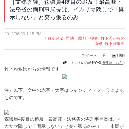
［文殊菩薩］森議員4度目の追及！最高裁・
法務省の両刑事局長は、イカサマ隠しで「開
示しない」と突っ張るのみ
2012/08/03 1:15 PM
＊政治経済
,
司法・裁判・検察
,
竹下氏からの
情報
,
竹下雅敏氏
ツイート
Facebook
印刷
コメントのみ転載OK(
条件はこちら
)
竹下雅敏氏からの情報です。
注）以下、文中の赤字・太字はシャンティ・フーラによる
ものです。
————————————————————————
森議員4度目の追及！最高裁・法務省の両刑事局長は、イ
カサマ隠しで「開示しない」と突っ張るのみ！ 一市民が