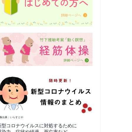
像出典：いらすとや
新型コロナウイルスに対処するために
感染力、症状や経過、死亡率など