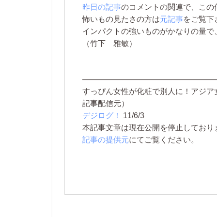
昨日の記事
のコメントの関連で、この
怖いもの見たさの方は
元記事
をご覧下
インパクトの強いものがかなりの量で
（竹下 雅敏）
—————————————————
すっぴん女性が化粧で別人に！アジア
記事配信元）
デジログ！
11/6/3
本記事文章は現在公開を停止しております。 
記事の提供元
にてご覧ください。