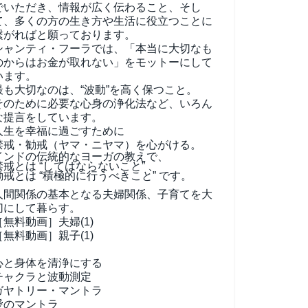
でいただき、情報が広く伝わること、そし
て、
多くの方の生き方や生活に役立つことに
繋がればと願っております。
シャンティ・フーラでは、「本当に大切なも
のからはお金が取れない」をモットーにして
います。
最も大切なのは、“波動”を高く保つこと。
そのために必要な心身の浄化法など、いろん
な提言をしています。
人生を幸福に過ごすために
禁戒・勧戒（ヤマ・ニヤマ）を心がける。
インドの伝統的なヨーガの教えで、
禁戒とは “してはならないこと” 、
勧戒とは “積極的に行うべきこと” です。
人間関係の基本となる夫婦関係、子育てを大
切にして暮らす。
［無料動画］夫婦(1)
［無料動画］親子(1)
心と身体を清浄にする
チャクラと波動測定
ガヤトリー・マントラ
愛のマントラ