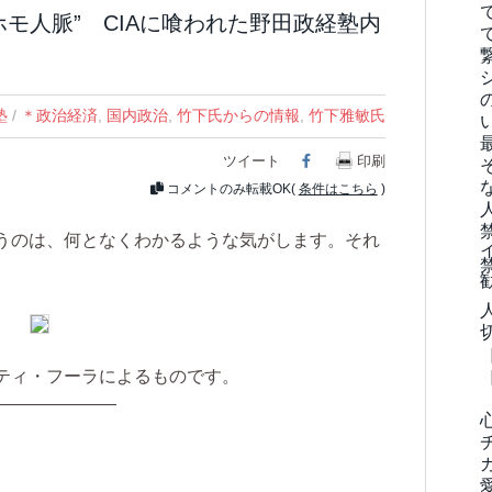
モ人脈” CIAに喰われた野田政経塾内
塾
/
＊政治経済
,
国内政治
,
竹下氏からの情報
,
竹下雅敏氏
ツイート
Facebook
印刷
コメントのみ転載OK(
条件はこちら
)
うのは、何となくわかるような気がします。それ
ティ・フーラによるものです。
———————