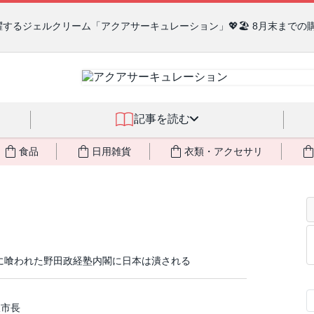
るジェルクリーム「アクアサーキュレーション」💖🏖️ 8月末までの
記事を読む
食品
日用雑貨
衣類・アクセサリ
Aに喰われた野田政経塾内閣に日本は潰される
阪市長