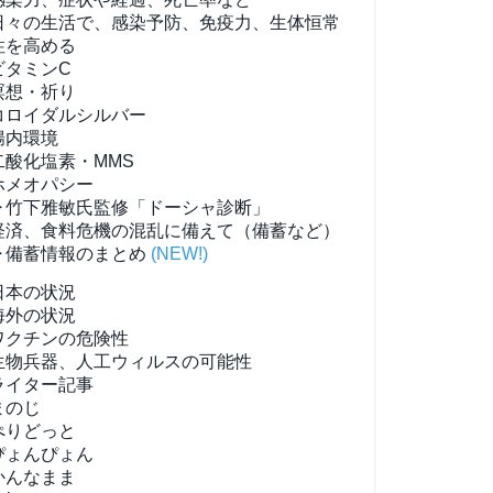
日々の生活で、感染予防、免疫力、生体恒常
性を高める
ビタミンC
瞑想・祈り
コロイダルシルバー
腸内環境
二酸化塩素・MMS
ホメオパシー
▶竹下雅敏氏監修「ドーシャ診断」
経済、食料危機の混乱に備えて（備蓄など）
▶備蓄情報のまとめ
(NEW!)
日本の状況
海外の状況
ワクチンの危険性
生物兵器、人工ウィルスの可能性
ライター記事
まのじ
ぺりどっと
ぴょんぴょん
かんなまま