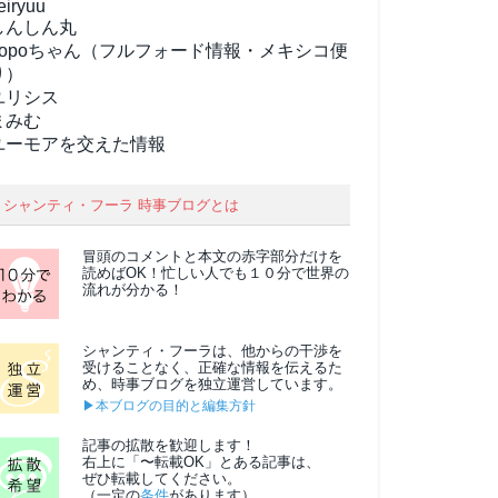
eiryuu
しんしん丸
popoちゃん（フルフォード情報・メキシコ便
り）
ユリシス
まみむ
ユーモアを交えた情報
シャンティ・フーラ 時事ブログとは
冒頭のコメントと本文の
赤字部分
だけを
読めばOK！忙しい人でも１０分で世界の
流れが分かる！
シャンティ・フーラは、他からの干渉を
受けることなく、正確な情報を伝えるた
め、時事ブログを独立運営しています。
▶本ブログの目的と編集方針
記事の拡散を歓迎します！
右上に「〜転載OK」とある記事は、
ぜひ転載してください。
（一定の
条件
があります）