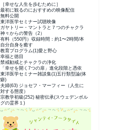
［幸せな人生を歩むために］
最初に観るのにおすすめの映像配信
無料公開
東洋医学セミナー試聴映像
ガヤトリー・マントラと７つのチャクラ
神々からの警告（2）
有料（550円）
収録時間：約1〜2時間/本
自分自身を癒す
教育プログラム(1)
愛と野心
幸福と徳目
禁戒勧戒とチャクラの浄化
「幸せを開く7つの扉」進化段階と憑依
東洋医学セミナー雑談集(1)
五行類型論(体
癖)
夫婦(63)
ジョセフ・マーフィー（人生に
対する態度）
宗教学
初級(252) 秘密伝承(スウェデンボル
グの霊界１)