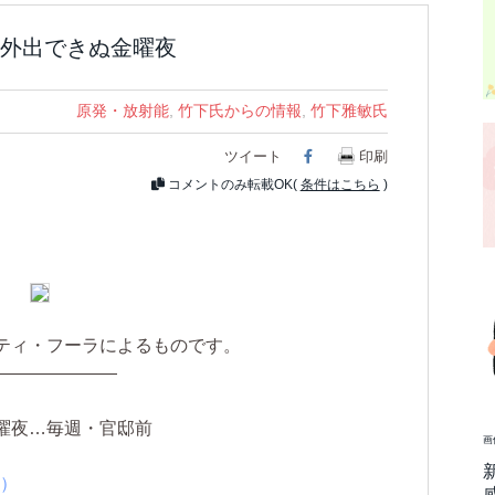
外出できぬ金曜夜
原発・放射能
,
竹下氏からの情報
,
竹下雅敏氏
ツイート
Facebook
印刷
コメントのみ転載OK(
条件はこちら
)
ティ・フーラによるものです。
———————
曜夜…毎週・官邸前
画
聞）