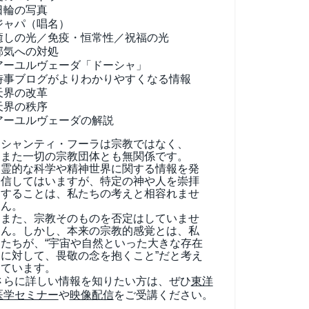
日輪の写真
ジャパ（唱名）
癒しの光／免疫・恒常性／祝福の光
邪気への対処
アーユルヴェーダ
「ドーシャ」
時事ブログがよりわかりやすくなる情報
天界の改革
天界の秩序
アーユルヴェーダの解説
シャンティ・フーラは宗教ではなく、
また一切の宗教団体とも無関係です。
霊的な科学や精神世界に関する情報を発
信してはいますが、特定の神や人を崇拝
することは、私たちの考えと相容れませ
ん。
また、宗教そのものを否定はしていませ
ん。しかし、本来の宗教的感覚とは、私
たちが、“宇宙や自然といった大きな存在
に対して、畏敬の念を抱くこと”だと考え
ています。
さらに詳しい情報を知りたい方は、ぜひ
東洋
医学セミナー
や
映像配信
をご受講ください。