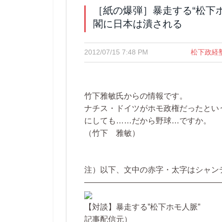
［紙の爆弾］暴走する“松下ホ
閣に日本は潰される
2012/07/15 7:48 PM
松下政経
竹下雅敏氏からの情報です。
ナチス・ドイツがホモ政権だったとい
にしても……だから野球…ですか。
（竹下 雅敏）
注）以下、文中の赤字・太字はシャン
—————————————————
【対談】暴走する”松下ホモ人脈”
記事配信元）