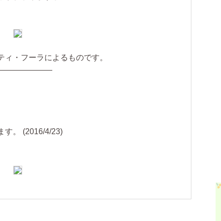
。
ティ・フーラによるものです。
———————
）
(2016/4/23)