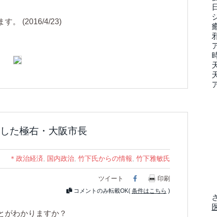
(2016/4/23)
した極右・大阪市長
＊政治経済
,
国内政治
,
竹下氏からの情報
,
竹下雅敏氏
ツイート
Facebook
印刷
コメントのみ転載OK(
条件はこちら
)
とがわかりますか？