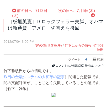
前の日へ - 7月3日
次の日へ - 7月5日(木)
(火)
［板垣英憲］D.ロックフェラー失脚、オバマ
は新通貨「アメロ」切替えを撤回
2012/07/04 6:00 PM
NWO(新世界秩序)
/
竹下氏からの情報
,
竹下雅
敏氏
ツイート
Facebook
印刷
コメントのみ転載OK(
条件はこちら
)
竹下雅敏氏からの情報です。
昨日の金融システムの大変革の記事
に関連した情報です。
闇の支配計画が、ことごとく失敗していることの証です。
（竹下 雅敏）
————————————————————————