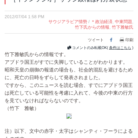
2012/07/04 1:58 PM
サウジアラビア情勢
/
＊政治経済
,
中東問題
,
竹下氏からの情報
,
竹下雅敏氏
ツイート
Facebook
印刷
コメントのみ転載OK(
条件はこちら
)
竹下雅敏氏からの情報です。
アブドラ国王がすでに失脚していることがわかります。
昭和天皇の崩御の報道の場合も、社会的混乱を避けるため
に、死亡の日時をずらして発表されました。
ですから、このニュースを読む場合、すでにアブドラ国王
は死亡している可能性を考慮に入れて、今後の中東の行方
を見ていなければならないのです。
（竹下 雅敏）
注）以下、文中の赤字・太字はシャンティ・フーラによる