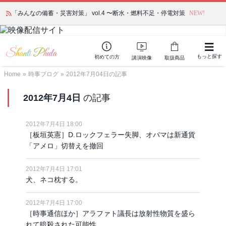
「みんなの備蓄・災害対策」 vol.4 〜断水・燃料不足・停電対策
NEW!
もっと探す
初めての方
講演映像
取扱商品
Home
»
時事ブログ
»
2012年7月04日の記事
2012年7月4日
の記事
2012年7月4日 18:00
［板垣英憲］D.ロックフェラー失脚、オバマは新通貨
「アメロ」切替えを撤回
2012年7月4日 17:01
犬、ネコ枕する。
2012年7月4日 17:00
［時事通信ほか］アラファト議長は放射性物質を盛ら
れて暗殺された可能性