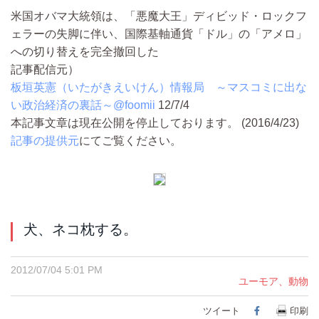
米国オバマ大統領は、「悪魔大王」ディビッド・ロックフ
ェラーの失脚に伴い、国際基軸通貨「ドル」の「アメロ」
への切り替えを完全撤回した
記事配信元）
板垣英憲（いたがきえいけん）情報局 ～マスコミに出な
い政治経済の裏話～@foomii
12/7/4
本記事文章は現在公開を停止しております。 (2016/4/23)
記事の提供元
にてご覧ください。
犬、ネコ枕する。
2012/07/04 5:01 PM
ユーモア、動物
ツイート
Facebook
印刷