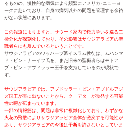
るものの、慢性的な病気により頻繁にアメリカ･ニューヨ
ークに赴いており、自身の病気以外の問題を管理する余裕
がない状態にあります。
この報道によりますと、サウード家内で権力争いを巡る二
極分化が深刻化しており、その影響はサウジアラビアの聖
職者らにも及んでいるということです。
サウジアラビアのワッハーブ派イスラム教徒は、ムハンマ
ド・ビン・ナーイフ氏を、また旧来の聖職者らはモトア
ブ・ビン・アブドッラー王子を支持しているのが現状で
す。
サウジアラビアでは、アブドッラー・ビン・アブドルアジ
ズ国王が表に出ないことから、クーデターが勃発する可能
性の噂が広まっています。
一部の情報筋は、問題は非常に複雑化しており、わずかな
火花の飛散によりサウジアラビア全体が激変する可能性が
あり、サウジアラビアの今後は予断を許さないとしていま