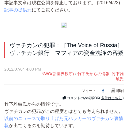
本記事文章は現在公開を停止しております。 (2016/4/23)
記事の提供元
にてご覧ください。
ヴァチカンの犯罪：［The Voice of Russia］
ヴァチカン銀行 マフィアの資金洗浄の容疑
2012/07/04 4:00 PM
NWO(新世界秩序)
/
竹下氏からの情報
,
竹下雅
敏氏
ツイート
Facebook
印刷
コメントのみ転載OK(
条件はこちら
)
竹下雅敏氏からの情報です。
ヴァチカンの犯罪がこの程度とはとても考えられません。
以前のニュースで取り上げた元ハッカーのヴァチカン裏情
報
が出てくるのを期待しています。