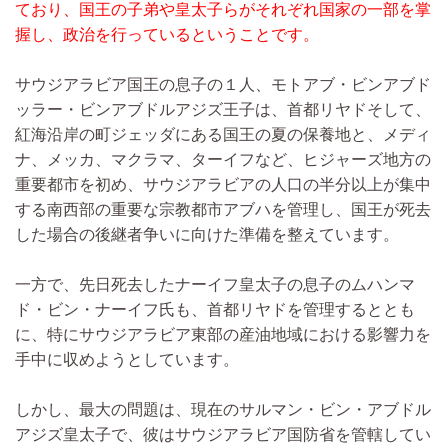
ており、国王の子弟や皇太子らがそれぞれ国家の一部を掌
握し、政治を行っているということです。
サウジアラビア国王の息子の１人、モトアブ・ビンアブド
ッラー・ビンアブドルアジズ王子は、首都リヤドそして、
紅海沿岸の町ジェッダにある国王の夏の保養地と、メディ
ナ、メッカ、マクラマ、ターイフなど、ヒジャーズ地方の
重要都市を初め、サウジアラビアの人口の半分以上が集中
する南西部の重要な宗教都市アブハを管理し、国王が死去
した場合の後継者争いに向けた準備を整えています。
一方で、先日死去したナーイフ皇太子の息子のムハンマ
ド・ビン・ナーイフ氏も、首都リヤドを管理するととも
に、特にサウジアラビア東部の産油地域における影響力を
手中に収めようとしています。
しかし、最大の問題は、現在のサルマン・ビン・アブドル
アジズ皇太子で、彼はサウジアラビア国防省を管轄してい