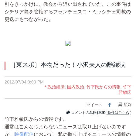
引をきっかけに、教会から追い出されていた。この事件は
シチリア島を管轄するフランチェスコ・ミッシチェ司教の
更迭にもつながった。
［東スポ］本物だった！小沢夫人の離縁状
2012/07/04 3:00 PM
＊政治経済
,
国内政治
,
竹下氏からの情報
,
竹下
雅敏氏
ツイート
Facebook
印刷
コメントのみ転載OK(
条件はこちら
)
竹下雅敏氏からの情報です。
通常はこんなつまらないニュースは取り上げないのです
が、
映像配信
において、私の取り上げるニュースの情報の