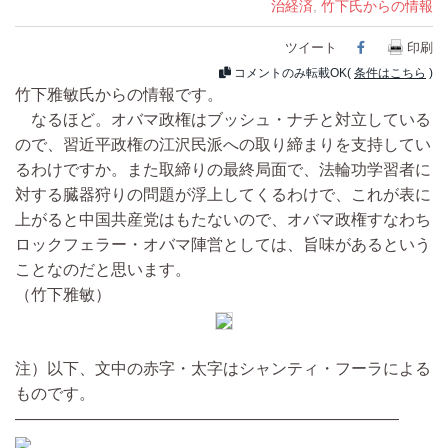
治経済
,
竹下氏からの情報
ツイート
Facebook
印刷
コメントのみ転載OK(
条件はこちら
)
竹下雅敏氏からの情報です。
なるほど。オバマ政権はブッシュ・ナチと対立している
ので、習近平政権の江沢民派への取り締まりを支持してい
るわけですか。また取締りの最終局面で、法輪功学習者に
対する臓器狩りの問題が浮上してくるわけで、これが表に
上がると中国共産党はもたないので、オバマ政権すなわち
ロックフェラー・オバマ陣営としては、旨味があるという
ことなのだと思います。
（竹下雅敏）
注）以下、文中の赤字・太字はシャンティ・フーラによる
ものです。
――――――――――――――――――――――――