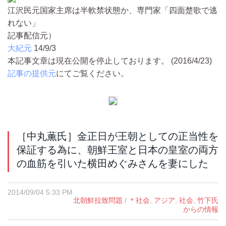
江沢民元国家主席は半軟禁状態か、専門家「四面楚歌で逃
れない」
記事配信元）
大紀元
14/9/3
本記事文章は現在公開を停止しております。 (2016/4/23)
記事の提供元
にてご覧ください。
［中丸薫氏］金正日が王朝としての正当性を
保証する為に、朝鮮王室と日本の皇室の両方
の血筋を引いた横田めぐみさんを妻にした
2014/09/04 5:33 PM
北朝鮮拉致問題
/
＊社会
,
アジア
,
社会
,
竹下氏
からの情報