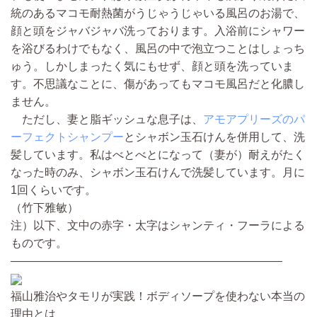
統のあるマコモ耐熱菌がうじゃうじゃいる風呂のお湯で、
顔と頭をジャバジャバ洗っております。入浴前にシャワー
を浴びるわけでもなく、風呂の中で泡立つことはしょっち
ゅう。しかしまったく気にもせず、顔と頭を洗っていま
す。不思議なことに、傷があってもマコモ風呂だと化膿し
ません。
ただし、妻と脂ギッシュな息子は、
アモアプリーズのパ
ーフェクトシャンプー
とシャボン玉石けんを併用して、洗
髪しています。私はべとべとになって（妻が）耐えがたく
なった時のみ、シャボン玉石けんで洗髪しています。月に
1回くらいです。
（竹下雅敏）
注）以下、文中の赤字・太字はシャンティ・フーラによる
ものです。
――――――――――――――――――――――――
福山雅治やタモリが実践！ボディソープを使わない本当の
理由とは