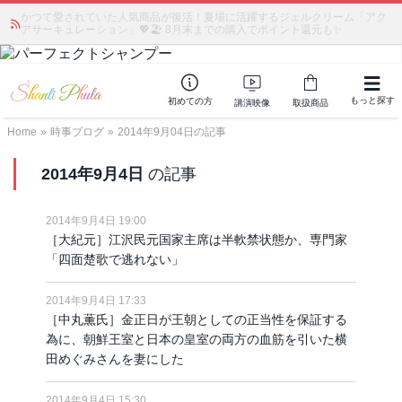
かつて愛されていた人気商品が復活！夏場に活躍するジェルクリーム「アク
アサーキュレーション」💖🏖️ 8月末までの購入でポイント還元も✨
もっと探す
初めての方
講演映像
取扱商品
Home
»
時事ブログ
»
2014年9月04日の記事
2014年9月4日
の記事
2014年9月4日 19:00
［大紀元］江沢民元国家主席は半軟禁状態か、専門家
「四面楚歌で逃れない」
2014年9月4日 17:33
［中丸薫氏］金正日が王朝としての正当性を保証する
為に、朝鮮王室と日本の皇室の両方の血筋を引いた横
田めぐみさんを妻にした
2014年9月4日 15:30