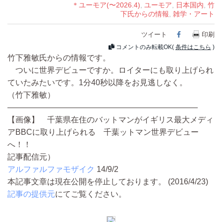
＊ユーモア(〜2026.4)
,
ユーモア
,
日本国内
,
竹
下氏からの情報
,
雑学・アート
ツイート
Facebook
印刷
コメントのみ転載OK(
条件はこちら
)
竹下雅敏氏からの情報です。
ついに世界デビューですか。ロイターにも取り上げられ
ていたみたいです。1分40秒以降をお見逃しなく。
（竹下雅敏）
――――――――――――――――――――――――
【画像】 千葉県在住のバットマンがイギリス最大メディ
アBBCに取り上げられる 千葉ットマン世界デビュー
へ！！
記事配信元）
アルファルファモザイク
14/9/2
本記事文章は現在公開を停止しております。 (2016/4/23)
記事の提供元
にてご覧ください。