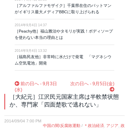
［アルファルファモザイク］千葉県在住のバットマン
がイギリス最大メディアBBCに取り上げられる
2014年9月4日 14:37
［Peachy他］福山雅治やタモリが実践！ボディソープ
を使わない本当の理由とは
2014年9月4日 13:32
［福島民友他］非常時に水だけで発電 「マグネシウ
ム空気電池」開発
前の日へ - 9月3日
次の日へ - 9月5日(金)
(水)
［大紀元］江沢民元国家主席は半軟禁状態
か、専門家「四面楚歌で逃れない」
2014/09/04 7:00 PM
中国の闇/反腐敗運動
/
＊政治経済
,
アジア
,
政