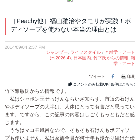
［Peachy他］福山雅治やタモリが実践！ボ
ディソープを使わない本当の理由とは
2014/09/04 2:37 PM
シャンプー
,
ライフスタイル
/
＊雑学・アート
(〜2026.4)
,
日本国内
,
竹下氏からの情報
,
雑
学・アート
ツイート
Facebook
印刷
コメントのみ転載OK(
条件はこちら
)
竹下雅敏氏からの情報です。
私はシャボン玉せっけんならいざ知らず、市販の石けん
やボディソープの大半は、人体にとって有害だと思ってい
ます。ですから、この記事の内容はしごくもっともだと感
じます。
うちはマコモ風呂なので、そもそも石けんもボディソー
プも使いません。私は家族全員が何十年も浸かり続けた伝