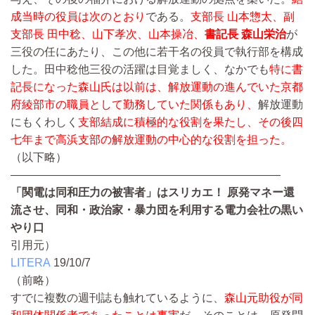
成当時の役員は次のとおり
である。
支部長 山本惣太、副
支部長 田中稔、山下孝次、山本操冶、
書記長 森山栄治
が
三役の任にあたり、この他に若干名の役員で執行部を構成
した。田中稔他三役の活躍は目覚ましく、なかでも
特に書
記長になった森山氏は以前は、解放運動の進んでいた京都
府綾部市の職員として勤務していた関係もあり、
解放運動
にもくわしく
支部結成に積極的な役割を果たし、その後四
七年まで高浜支部の解放運動の中心的な役割を担った。
（以下略）
————————————————————————
「関電は同和圧力の被害者」はスリカエ！ 原発マネー還
流させ、同和・政治家・暴力団を利用する電力会社の黒い
やり口
引用元）
LITERA
19/10/7
（前略）
すでに複数の週刊誌も触れているように、
森山元助役が同