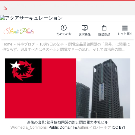
かつて愛されていた人気商品が復活！夏場に活躍するジェルクリーム「アク
アサーキュレーション」💖🏖️ 8月末までの購入でポイント還元も✨
もっと探す
初めての方
講演映像
取扱商品
Home
»
時事ブログ
»
10月9日の記事
»
関電金品受領問題の「黒幕」は関電に
他ならず、追及すべきはその不正と関電マネーの流れ、そして政治家の関...
画像の出典: 部落解放同盟の旗と関西電力本社ビル
Wikimedia_Commons
[Public Domain] &
Author:イロバーホア
[CC BY]