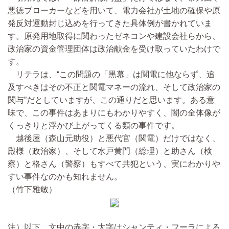
悪徳ブローカーなどを用いて、電力会社が土地の確保や原
発反対運動封じ込めを行ってきた具体例が書かれていま
す。原発用地取得に関わったゼネコンや建設会社らから、
政治家の資金管理団体は政治献金を受け取っていたわけで
す。
リテラは、“この問題の「黒幕」は関電に他ならず、追
及すべきはその不正と関電マネーの流れ、そして政治家の
関与”だとしていますが、この通りだと思います。ある意
味で、この事件はあまりにもわかりやすく、闇の全体像が
くっきりと浮かび上がってくる類の事件です。
越後屋（森山元助役）と悪代官（関電）だけではなく、
殿様（政治家）、そして水戸黄門（総理）と助さん（検
察）と格さん（警察）もすべて共犯という、実にわかりや
すい事件なのかも知れません。
（竹下雅敏）
注）以下、文中の赤字・太字はシャンティ・フーラによる