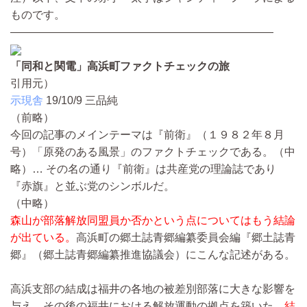
ものです。
————————————————————————
「同和と関電」高浜町ファクトチェックの旅
引用元）
示現舎
19/10/9
三品純
（前略）
今回の記事のメインテーマは『前衛』（１９８２年８月
号）「原発のある風景」のファクトチェックである。
（中
略）…
その名の通り『前衛』は共産党の理論誌であり
『赤旗』と並ぶ党のシンボルだ。
（中略）
森山が部落解放同盟員か否かという点についてはもう結論
が出ている。
高浜町の郷土誌青郷編纂委員会編『郷土誌青
郷』（郷土誌青郷編纂推進協議会）にこんな記述がある。
高浜支部の結成は福井の各地の被差別部落に大きな影響を
与え、その後の福井における解放運動の拠点を築いた。
結