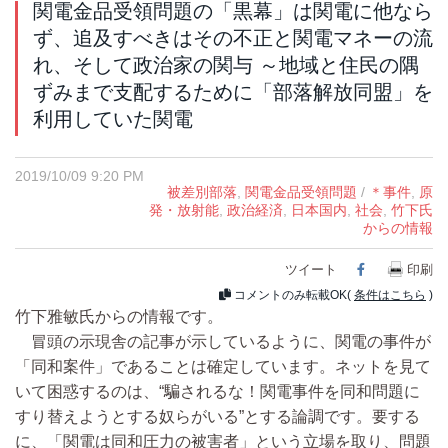
関電金品受領問題の「黒幕」は関電に他なら
ず、追及すべきはその不正と関電マネーの流
れ、そして政治家の関与 ～地域と住民の隅
ずみまで支配するために「部落解放同盟」を
利用していた関電
2019/10/09 9:20 PM
被差別部落
,
関電金品受領問題
/
＊事件
,
原
発・放射能
,
政治経済
,
日本国内
,
社会
,
竹下氏
からの情報
ツイート
Facebook
印刷
コメントのみ転載OK(
条件はこちら
)
竹下雅敏氏からの情報です。
冒頭の示現舎の記事が示しているように、関電の事件が
「同和案件」であることは確定しています。ネットを見て
いて困惑するのは、“騙されるな！関電事件を同和問題に
すり替えようとする奴らがいる”とする論調です。要する
に、「関電は同和圧力の被害者」という立場を取り、問題