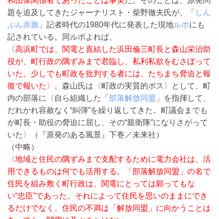
和団体関係者であったことは事実
だ。そのことは、原発問
題を追及してきたジャーナリスト・柴野徹夫氏が、「
しん
ぶん赤旗
」記者時代の1980年代に発表した現地
ルポ
にも
記されている。同ルポよれば、
〈高浜町では、関電と直結した浜田倫三町長と森山栄治助
役が、町行政の隅ずみまで君臨し、私利私欲をむさぼって
いた。少しでも町政を批判する者には、たちまち脅迫と報
復で報いた〉。
森山氏は〈町政の実質的ボス〉として、町
内の部落に〈自ら組織した「
部落解放同盟
」を指揮して、
だれかれ容赦なく“糾弾”を繰り返してきた。町議会までも
が町長・助役の脅迫に屈し、その“親衛隊”になりさがって
いた〉（『原発のある風景』下巻／未来社）
（中略）
〈地域と住民の隅ずみまで支配するために電力会社は、活
用できるものは何でも活用する。「部落解放同盟」の名で
住民を組み敷く町行政は、関電にとっては願ってもな
い“忠臣”であった。それによって住民を思いのままにでき
るだけでなく、住民の不満は「解放同盟」に向かうことは