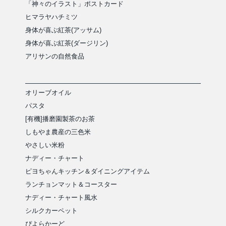
「神々のイラスト」ポストカード
ヒマラヤハチミツ
身体が喜ぶ紅茶(アッサム)
身体が喜ぶ紅茶(ダージリン)
アリサンの自然食品
オリーブオイル
パスタ
[有機]播磨園製茶のお茶
しもやま農産の三色米
やさしい米粉
ナディー・チャート
ピヨちゃんキッチン＆ダイニングアイテム
ランチョンマット＆コースター
ナディー・チャート風水
シルクカーペット
ぴよらかーど