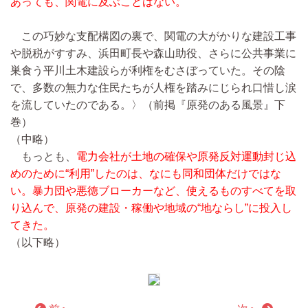
あっても、関電に及ぶことはない。
この巧妙な支配構図の裏で、関電の大がかりな建設工事
や脱税がすすみ、浜田町長や森山助役、さらに公共事業に
巣食う平川土木建設らが利権をむさぼっていた。その陰
で、多数の無力な住民たちが人権を踏みにじられ口惜し涙
を流していたのである。〉（前掲『原発のある風景』下
巻）
（中略）
もっとも、
電力会社が土地の確保や原発反対運動封じ込
めのために“利用”したのは、なにも同和団体だけではな
い。
暴力団
や悪徳ブローカーなど、使えるものすべてを取
り込んで、原発の建設・稼働や地域の“地ならし”に投入し
てきた。
（以下略）