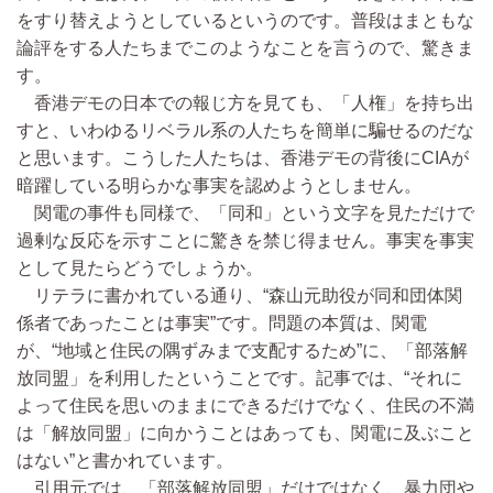
をすり替えようとしているというのです。普段はまともな
論評をする人たちまでこのようなことを言うので、驚きま
す。
香港デモの日本での報じ方を見ても、「人権」を持ち出
すと、いわゆるリベラル系の人たちを簡単に騙せるのだな
と思います。こうした人たちは、香港デモの背後にCIAが
暗躍している明らかな事実を認めようとしません。
関電の事件も同様で、「同和」という文字を見ただけで
過剰な反応を示すことに驚きを禁じ得ません。事実を事実
として見たらどうでしょうか。
リテラに書かれている通り、“森山元助役が同和団体関
係者であったことは事実”です。問題の本質は、関電
が、“地域と住民の隅ずみまで支配するため”に、「部落解
放同盟」を利用したということです。記事では、“それに
よって住民を思いのままにできるだけでなく、住民の不満
は「解放同盟」に向かうことはあっても、関電に及ぶこと
はない”と書かれています。
引用元では、「部落解放同盟」だけではなく、暴力団や