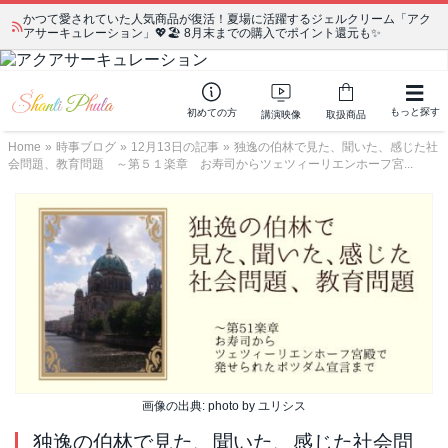
宗教学講座 中級コース 第139回 明治以降の日本の闇３ 〜日本の黒幕た
ちの出自／在日が入り込むヤクザ／朝鮮進駐軍から始まったパチンコ利権
もっと探す
初めての方
講演映像
取扱商品
Home
»
時事ブログ
»
12月13日の記事
»
独逸の伯林で見た、聞いた、感じた社
会問題、教育問題 ～第５１楽章 お寿司からツェツィーリエンホーフ宮...
画像の出典: photo by ユリシス
独逸の伯林で見た、聞いた、感じた社会問