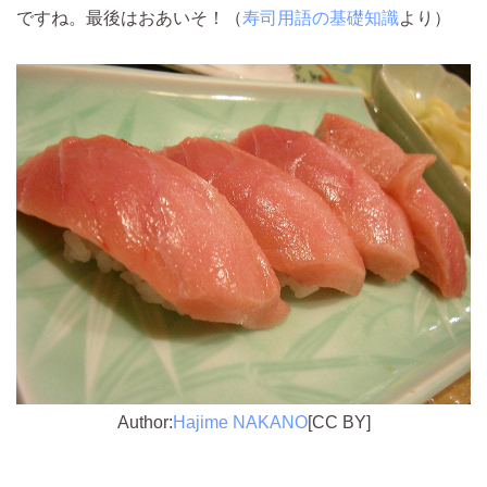
ですね。最後はおあいそ！（
寿司用語の基礎知識
より）
Author:
Hajime NAKANO
[CC BY]