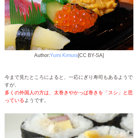
Author:
Yumi Kimura
[CC BY-SA]
今まで見たところによると、一応にぎり寿司もあるようで
すが、
多くの外国人の方は、太巻きやかっぱ巻きを「スシ」と思
っている
ようです。