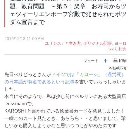
題、教育問題 ～第５１楽章 お寿司からツ
ェツィーリエンホーフ宮殿で発せられたポツ
ダム宣言まで
2019/12/13 11:00 AM
ユリシス
/
＊生き方
,
オリジナル記事
,
ヨーロ
ッパ
,
社会
ツイート
Facebook
印刷
転載不可
先日ぺりどっとさんが
ドイツでは「カローシ」（過労死）
の日本語が有名であるという記事
を書いていらっしゃいま
した。
本当にそのようで、私は少し前にベルリンにある大型書店
Dussmannで、
KAROSHI と書かれている絵葉書カードを発見しました！
一瞬このカード見たとき、あららら・・と思いまして、珍
しいから購入しようかなと思いつつもがやめたのです