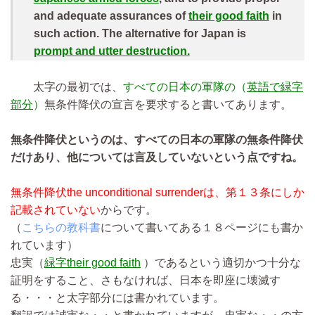
and adequate assurances of
their good faith
in
such action. The alternative for Japan is
prompt and utter destruction.
太字の最初では、
すべての日本の軍隊の（
英語で緑字
部分
）
無条件降伏の宣言を要求すると書いてあります。
無条件降伏というのは、すべての日本の軍隊の無条件降伏
だけあり、他については言及していないという点ですね。
無条件降伏the unconditional surrenderは、第１３条にしか
記載されていない
からです。
（
こちらの教科書
について書いてある１８ページにも書か
れています）
忠実（
緑字their good faith
）であるという適切かつ十分な
証明をすること、さもなければ、日本を即座に壊滅す
る・・・と太字部分には書かれています。