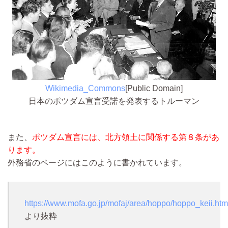
Wikimedia_Commons
[Public Domain]
日本のポツダム宣言受諾を発表するトルーマン
また、
ポツダム宣言には、北方領土に関係する第８条があ
ります。
外務省のページにはこのように書かれています。
https://www.mofa.go.jp/mofaj/area/hoppo/hoppo_keii.htm
より抜粋