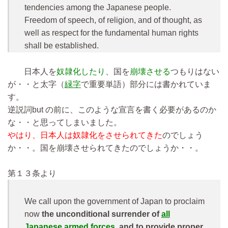
tendencies among the Japanese people.
Freedom of speech, of religion, and of thought, as
well as respect for the fundamental human rights
shall be established.
日本人を
奴隷化したり
、国を
崩壊させる
つもりはない
が・・と太字（
緑字
で重要単語）部分には書かれていま
す。
逆説詞but の前に、このような宣言を書く必要があるのか
な・・と思ってしまいました。
やはり、日本人は奴隷化をさせられてきた
のでしょう
か・・。国を崩壊させられてきたのでしょうか・・。
第１３条より
We call upon the government of Japan to proclaim
now
the unconditional surrender of
all
Japanese armed forces
, and to provide proper