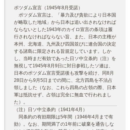
ポツダム宣言（1945年8月受諾）
ポツダム宣言は、「暴力及び貪欲により日本国
が略取した地域」から日本は追い出されなければ
ならないとした1943年のカイロ宣言の条項は履
行されなければならない旨、また、日本の主権が
本州、北海道、九州及び四国並びに連合国の決定
する諸島に限定される旨規定しています。しか
し、当時まだ有効であった日ソ中立条約（注）を
無視して1945年8月9日に対日参戦したソ連は、
日本のポツダム宣言受諾後も攻撃を続け、同8月
28日から9月5日までの間に、北方四島を不法占
領しました（なお、これら四島の占領の際、日本
軍は抵抗せず、占領は完全に無血で行われまし
た）。
（注）日ソ中立条約（1941年4月）
同条約の有効期限は5年間（1946年4月まで有
効）。なお、期間満了の1年前に破棄を通告しな