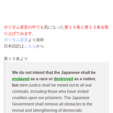
ポツダム宣言の中でも
気になった
第１０条と第１３条を取
り上げてみます。
ポツダム宣言
より抜粋
日本語訳は
こちら
から
第１０条より
We do not intend that the Japanese shall be
enslaved
as a race or
destroyed
as a nation,
but
stern justice shall be meted out to all war
criminals, including those who have visited
cruelties upon our prisoners. The Japanese
Government shall remove all obstacles to the
revival and strengthening of democratic