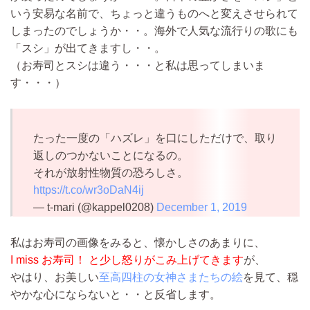
いう安易な名前で、ちょっと違うものへと変えさせられて
しまったのでしょうか・・。海外で人気な流行りの歌にも
「スシ」が出てきますし・・。
（お寿司とスシは違う・・・と私は思ってしまいま
す・・・）
たった一度の「ハズレ」を口にしただけで、取り
返しのつかないことになるの。
それが放射性物質の恐ろしさ。
https://t.co/wr3oDaN4ij
— t-mari (@kappel0208)
December 1, 2019
私はお寿司の画像をみると、懐かしさのあまりに、
I miss お寿司！ と少し怒りがこみ上げてきます
が、
やはり、お美しい
至高四柱の女神さまたちの絵
を見て、穏
やかな心にならないと・・と反省します。