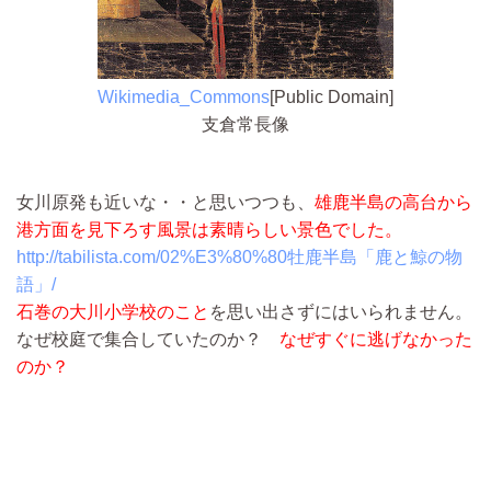
Wikimedia_Commons
[Public Domain]
支倉常長像
女川原発も近いな・・と思いつつも、
雄鹿半島の高台から
港方面を見下ろす風景は素晴らしい景色でした。
http://tabilista.com/02%E3%80%80牡鹿半島「鹿と鯨の物
語」/
石巻の大川小学校のこと
を思い出さずにはいられません。
なぜ校庭で集合していたのか？
なぜすぐに逃げなかった
のか？