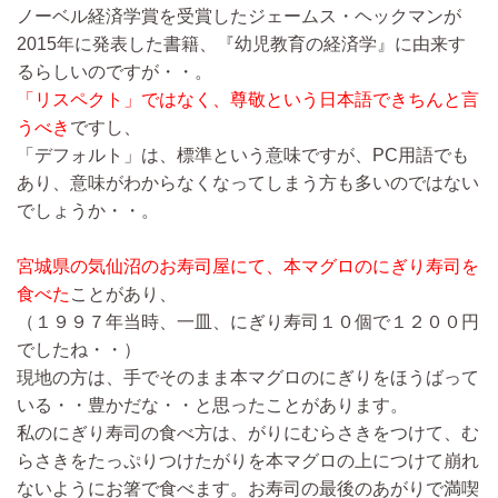
ノーベル経済学賞を受賞したジェームス・ヘックマンが
2015年に発表した書籍、『幼児教育の経済学』に由来す
るらしいのですが・・。
「リスペクト」ではなく、尊敬という日本語できちんと言
うべき
ですし、
「デフォルト」は、標準という意味ですが、PC用語でも
あり、意味がわからなくなってしまう方も多いのではない
でしょうか・・。
宮城県の気仙沼のお寿司屋にて、本マグロのにぎり寿司を
食べた
ことがあり、
（１９９７年当時、一皿、にぎり寿司１０個で１２００円
でしたね・・）
現地の方は、手でそのまま本マグロのにぎりをほうばって
いる・・豊かだな・・と思ったことがあります。
私のにぎり寿司の食べ方は、がりにむらさきをつけて、む
らさきをたっぷりつけたがりを本マグロの上につけて崩れ
ないようにお箸で食べます。お寿司の最後のあがりで満喫