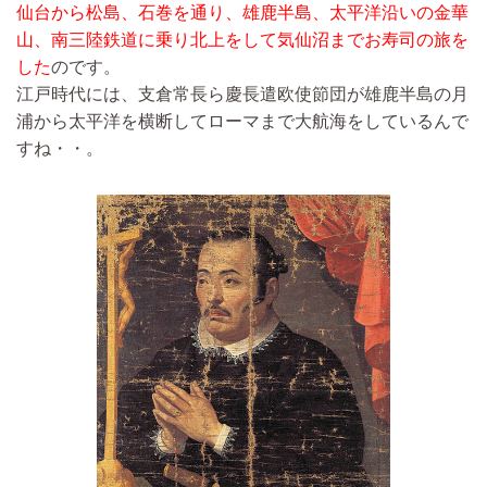
仙台から松島、石巻を通り、雄鹿半島、太平洋沿いの金華
山、南三陸鉄道に乗り北上をして気仙沼までお寿司の旅を
した
のです。
江戸時代には、支倉常長ら慶長遣欧使節団が雄鹿半島の月
浦から太平洋を横断してローマまで大航海をしているんで
すね・・。