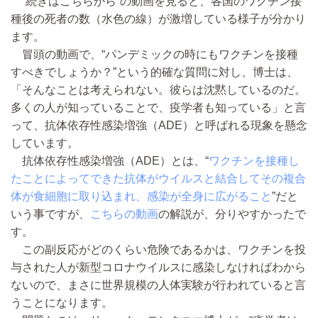
“続きはこちらから”の動画を見ると、各国のワクチン接
種後の死者の数（水色の線）が激増している様子が分かり
ます。
冒頭の動画で、“パンデミックの時にもワクチンを接種
すべきでしょうか？”という的確な質問に対し、博士は、
「そんなことは考えられない。彼らは沈黙しているのだ。
多くの人が知っていることで、疫学者も知っている」と言
って、抗体依存性感染増強（ADE）と呼ばれる現象を懸念
しています。
抗体依存性感染増強（ADE）とは、“
ワクチンを接種し
たことによってできた抗体がウイルスと結合してその複合
体が食細胞に取り込まれ、感染が全身に広がること
”だと
いう事ですが、
こちらの動画
の解説が、分りやすかったで
す。
この副反応がどのくらい危険であるかは、ワクチンを投
与された人が新型コロナウイルスに感染しなければわから
ないので、まさに世界規模の人体実験が行われていると言
うことになります。