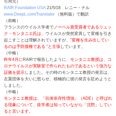
引用元）
RAIR Foundation USA
21/5/18
レニー・ナル
www.DeepL.com/Translator
（無料版）で翻訳
（前略）
フランスのウイルス学者で
ノーベル賞受賞者であるリュッ
ク・モンタニエ氏は、
ウイルスが突然変異して変種を引き
起こすことは理解されていますが、
"変種を生み出してい
るのは予防接種である "と主張
しています。
（中略）
昨年4月に
RAIRで報告したように、
モンタニエ教授は、コ
ロナウイルスが実験室で作られたものであるという強力な
証拠を提示
しました。その時のモンタニエ教授の発言は、
左翼団体を大いに怒らせ、積極的に彼の発言を貶めようと
しました。
（中略）
モンタニエ教授は、「抗体依存性増強」（ADE）と呼ばれ
る現象について、疫学者は知っていながら「沈黙」してい
ると言います。