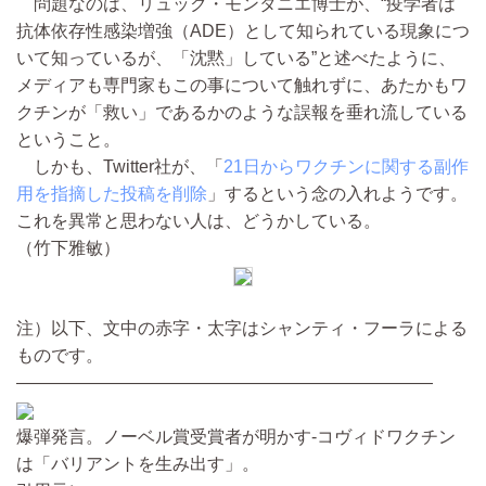
問題なのは、リュック・モンタニエ博士が、“疫学者は
抗体依存性感染増強（ADE）として知られている現象につ
いて知っているが、「沈黙」している”と述べたように、
メディアも専門家もこの事について触れずに、あたかもワ
クチンが「救い」であるかのような誤報を垂れ流している
ということ。
しかも、Twitter社が、「
21日からワクチンに関する副作
用を指摘した投稿を削除
」するという念の入れようです。
これを異常と思わない人は、どうかしている。
（竹下雅敏）
注）以下、文中の赤字・太字はシャンティ・フーラによる
ものです。
————————————————————————
爆弾発言。ノーベル賞受賞者が明かす-コヴィドワクチン
は「バリアントを生み出す」。