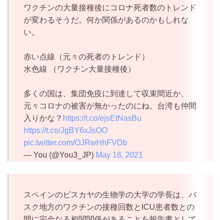
ワクチンの大量接種後にコロナ死者数のトレンド
が変わるそうだ。何か関係があるのかもしれな
い。
赤い点線（元々の死者のトレンド）
水色線 （ワクチン大量接種後）
多くの国は、集団免疫に到達して収束間近か、
元々コロナの被害が無かったのにね。台湾も仲間
入りかな？
https://t.co/ejsEtNasBu
https://t.co/JgBY6xJsOO
pic.twitter.com/OJRwHhFVDb
— You (@You3_JP)
May 18, 2021
スペインのビスカヤの生物学の大学の学長は、バ
スク地方のワクチンの接種回数とICU患者数との
間に完全なる相関関係があることを報告書として