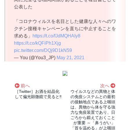
公表した
「コロナウィルスを名目とした健康な人々へのワ
クチン接種キャンペーンを直ちに中止することを
求める」
https://t.co/fJdMQHAIy8
https://t.co/kQFiPh1Xjg
pic.twitter.com/DQj9D1kN59
— You (@You3_JP)
May 21, 2021
前へ
次へ
［Twitter］お酒を結晶化
ウイルスなどの異物と体
して偏光顕微鏡で見ると‼️
の免疫システムとの最初
の接触地点である上咽頭
は、異物から体を守る強
力な免疫装置であり、日
ごろから鍛えておくこと
が重要 ～「鼻うがい」
「首を温める」が上咽頭