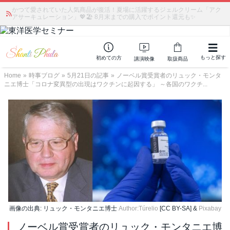
かつて愛されていた人気商品が復活！夏場に活躍するジェルクリーム「アク
アサーキュレーション」💖🏖️ 8月末までの購入でポイント還元も✨
もっと探す
初めての方
講演映像
取扱商品
Home
»
時事ブログ
»
5月21日の記事
»
ノーベル賞受賞者のリュック・モンタ
ニエ博士「コロナ変異型の出現はワクチンに起因する」 ～各国のワクチ...
画像の出典: リュック・モンタニエ博士
Author:Túrelio
[CC BY-SA] &
Pixabay
ノーベル賞受賞者のリュック・モンタニエ博