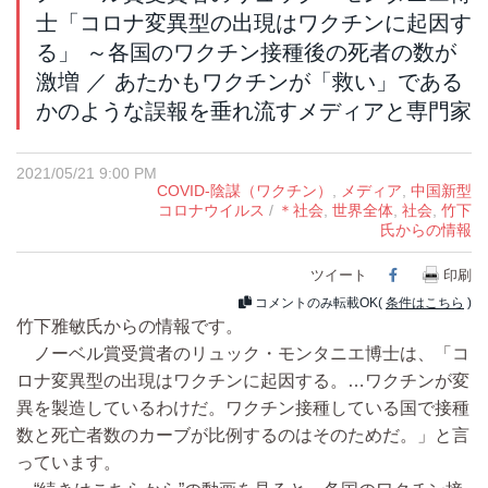
士「コロナ変異型の出現はワクチンに起因す
る」 ～各国のワクチン接種後の死者の数が
激増 ／ あたかもワクチンが「救い」である
かのような誤報を垂れ流すメディアと専門家
2021/05/21 9:00 PM
COVID-陰謀（ワクチン）
,
メディア
,
中国新型
コロナウイルス
/
＊社会
,
世界全体
,
社会
,
竹下
氏からの情報
ツイート
Facebook
印刷
コメントのみ転載OK(
条件はこちら
)
竹下雅敏氏からの情報です。
ノーベル賞受賞者のリュック・モンタニエ博士は、「コ
ロナ変異型の出現はワクチンに起因する。…ワクチンが変
異を製造しているわけだ。ワクチン接種している国で接種
数と死亡者数のカーブが比例するのはそのためだ。」と言
っています。