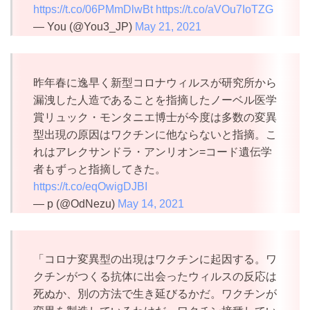
https://t.co/06PMmDlwBt
https://t.co/aVOu7IoTZG
— You (@You3_JP)
May 21, 2021
昨年春に逸早く新型コロナウィルスが研究所から
漏洩した人造であることを指摘したノーベル医学
賞リュック・モンタニエ博士が今度は多数の変異
型出現の原因はワクチンに他ならないと指摘。こ
れはアレクサンドラ・アンリオン=コード遺伝学
者もずっと指摘してきた。
https://t.co/eqOwigDJBI
— p (@OdNezu)
May 14, 2021
「コロナ変異型の出現はワクチンに起因する。ワ
クチンがつくる抗体に出会ったウィルスの反応は
死ぬか、別の方法で生き延びるかだ。ワクチンが