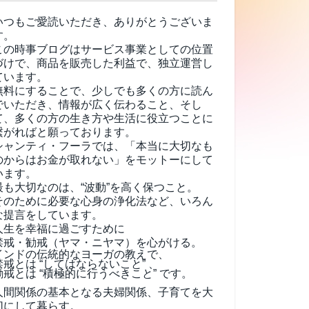
いつもご愛読いただき、ありがとうございま
す。
この時事ブログはサービス事業としての位置
づけで、商品を販売した利益で、独立運営し
ています。
無料にすることで、少しでも多くの方に読ん
でいただき、情報が広く伝わること、そし
て、
多くの方の生き方や生活に役立つことに
繋がればと願っております。
シャンティ・フーラでは、「本当に大切なも
のからはお金が取れない」をモットーにして
います。
最も大切なのは、“波動”を高く保つこと。
そのために必要な心身の浄化法など、いろん
な提言をしています。
人生を幸福に過ごすために
禁戒・勧戒（ヤマ・ニヤマ）を心がける。
インドの伝統的なヨーガの教えで、
禁戒とは “してはならないこと” 、
勧戒とは “積極的に行うべきこと” です。
人間関係の基本となる夫婦関係、子育てを大
切にして暮らす。