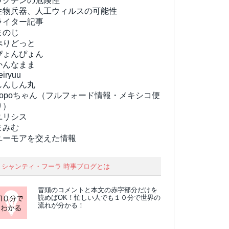
ワクチンの危険性
生物兵器、人工ウィルスの可能性
ライター記事
まのじ
ぺりどっと
ぴょんぴょん
かんなまま
eiryuu
しんしん丸
popoちゃん（フルフォード情報・メキシコ便
り）
ユリシス
まみむ
ユーモアを交えた情報
シャンティ・フーラ 時事ブログとは
冒頭のコメントと本文の
赤字部分
だけを
読めばOK！忙しい人でも１０分で世界の
流れが分かる！