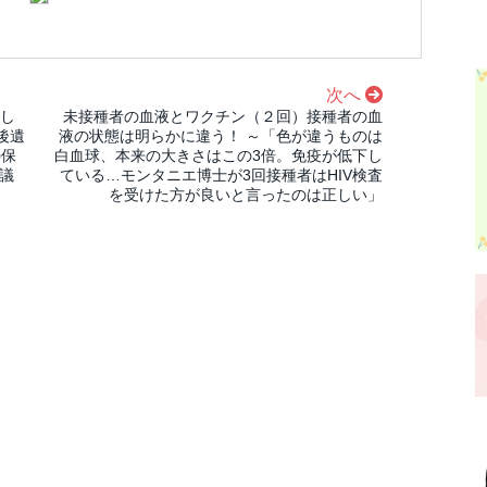
次へ
出し
未接種者の血液とワクチン（２回）接種者の血
後遺
液の状態は明らかに違う！ ～「色が違うものは
の保
白血球、本来の大きさはこの3倍。免疫が低下し
審議
ている…モンタニエ博士が3回接種者はHIV検査
を受けた方が良いと言ったのは正しい」