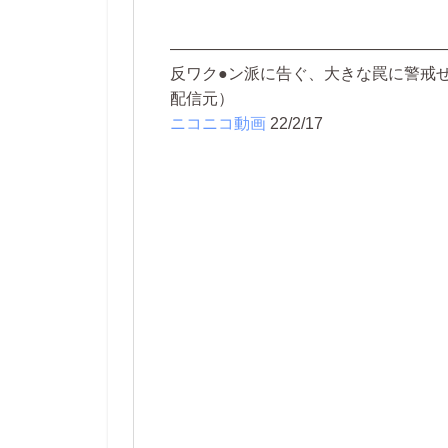
—————————————————
反ワク●ン派に告ぐ、大きな罠に警戒
配信元）
ニコニコ動画
22/2/17