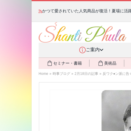
かつて愛されていた人気商品が復活！夏場に活躍す
ご案内
セミナー・書籍
美術品
Home
»
時事ブログ
»
2月18日の記事
»
反ワク●ン派に告