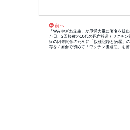
前へ
「Wみやざわ先生」が厚労大臣に署名を提
た日、2回接種の10代の死亡報道 / ワクチン
症の因果関係のために「接種記録と病歴」
存を / 国会で初めて「ワクチン後遺症」を