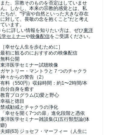
また、宗教そのものを否定はしていませ
ん。しかし、本来の宗教的感覚とは、私
たちが、“宇宙や自然といった大きな存在
に対して、畏敬の念を抱くこと”だと考え
ています。
さらに詳しい情報を知りたい方は、ぜひ
東洋
医学セミナー
や
映像配信
をご受講ください。
［幸せな人生を歩むために］
最初に観るのにおすすめの映像配信
無料公開
東洋医学セミナー試聴映像
ガヤトリー・マントラと７つのチャクラ
神々からの警告（2）
有料（550円）
収録時間：約1〜2時間/本
自分自身を癒す
教育プログラム(1)
愛と野心
幸福と徳目
禁戒勧戒とチャクラの浄化
「幸せを開く7つの扉」進化段階と憑依
東洋医学セミナー雑談集(1)
五行類型論(体
癖)
夫婦(63)
ジョセフ・マーフィー（人生に