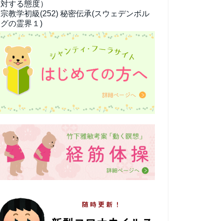
対する態度）
宗教学
初級(252) 秘密伝承(スウェデンボル
グの霊界１)