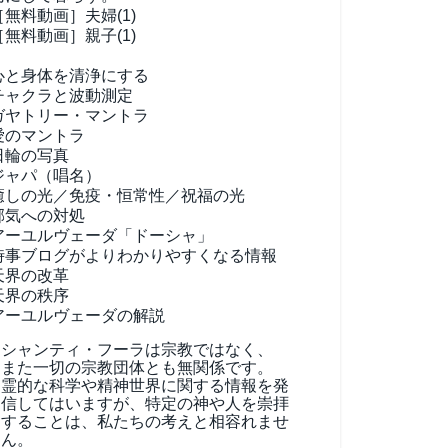
［無料動画］夫婦(1)
［無料動画］親子(1)
心と身体を清浄にする
チャクラと波動測定
ガヤトリー・マントラ
愛のマントラ
日輪の写真
ジャパ（唱名）
癒しの光／免疫・恒常性／祝福の光
邪気への対処
アーユルヴェーダ
「ドーシャ」
時事ブログがよりわかりやすくなる情報
天界の改革
天界の秩序
アーユルヴェーダの解説
シャンティ・フーラは宗教ではなく、
また一切の宗教団体とも無関係です。
霊的な科学や精神世界に関する情報を発
信してはいますが、特定の神や人を崇拝
することは、私たちの考えと相容れませ
ん。