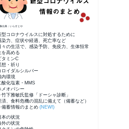
像出典：いらすとや
新型コロナウイルスに対処するために
感染力、症状や経過、死亡率など
日々の生活で、感染予防、免疫力、生体恒常
性を高める
ビタミンC
瞑想・祈り
コロイダルシルバー
腸内環境
二酸化塩素・MMS
ホメオパシー
▶竹下雅敏氏監修「ドーシャ診断」
経済、食料危機の混乱に備えて（備蓄など）
▶備蓄情報のまとめ
(NEW!)
日本の状況
海外の状況