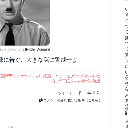
media_Commons
[Public Domain]
派に告ぐ、大きな罠に警戒せよ
中国新型コロナウイルス
,
改憲
/
＊ユーモア(〜2026.4)
,
社
会
,
竹下氏からの情報
,
陰謀
ツイート
Facebook
印刷
コメントのみ転載OK(
条件はこちら
)