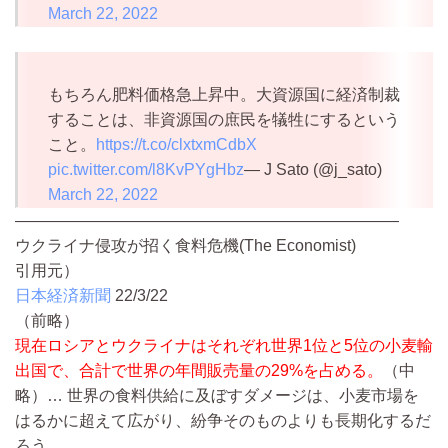
March 22, 2022
もちろん肥料価格急上昇中。大資源国に経済制裁
することは、非資源国の庶民を犠牲にするという
こと。
https://t.co/clxtxmCdbX
pic.twitter.com/l8KvPYgHbz
— J Sato (@j_sato)
March 22, 2022
————————————————————————
ウクライナ侵攻が招く食料危機(The Economist)
引用元）
日本経済新聞
22/3/22
（前略）
現在ロシアとウクライナはそれぞれ世界1位と5位の小麦輸
出国で、合計で世界の年間販売量の29%を占める。
（中
略）…
世界の食料供給に及ぼすダメージは、小麦市場を
はるかに超えて広がり、紛争そのものよりも長期化するだ
ろう。