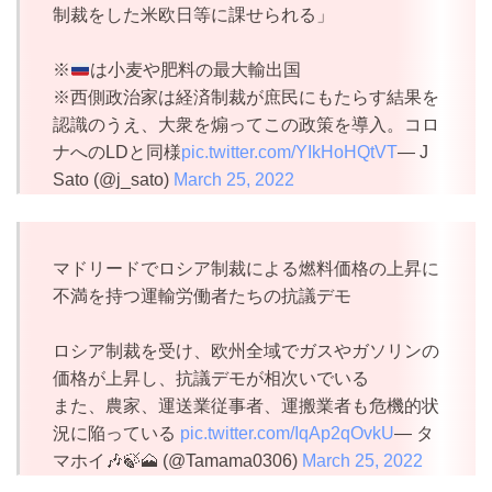
制裁をした米欧日等に課せられる」
※
は小麦や肥料の最大輸出国
※西側政治家は経済制裁が庶民にもたらす結果を
認識のうえ、大衆を煽ってこの政策を導入。コロ
ナへのLDと同様
pic.twitter.com/YIkHoHQtVT
— J
Sato (@j_sato)
March 25, 2022
マドリードでロシア制裁による燃料価格の上昇に
不満を持つ運輸労働者たちの抗議デモ
ロシア制裁を受け、欧州全域でガスやガソリンの
価格が上昇し、抗議デモが相次いでいる
また、農家、運送業従事者、運搬業者も危機的状
況に陥っている
pic.twitter.com/IqAp2qOvkU
— タ
マホイ🎶🍃🗻 (@Tamama0306)
March 25, 2022