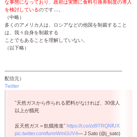
な事態になっており、政府は実際に食料引換券制度の導入
を検討している
のです…。
（中略）
多くのアメリカ人は、ロシアなどの他国を制裁すること
は、我々自身を制裁する
ことでもあることを理解していない。
（以下略）
————————————————————————
配信元）
Twitter
"天然ガスから作られる肥料がなければ、30億人
以上が餓死
反天然ガス＝飢餓推進"
https://t.co/zd9TRQNfUX
pic.twitter.com/fumrWmGUV4
— J Sato (@j_sato)