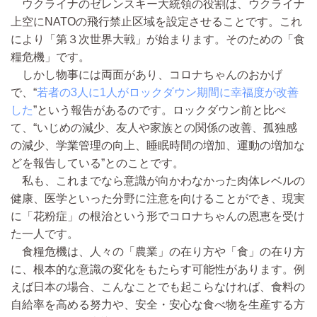
ウクライナのゼレンスキー大統領の役割は、ウクライナ
上空にNATOの飛行禁止区域を設定させることです。これ
により「第３次世界大戦」が始まります。そのための「食
糧危機」です。
しかし物事には両面があり、コロナちゃんのおかげ
で、“
若者の3人に1人がロックダウン期間に幸福度が改善
した
”という報告があるのです。ロックダウン前と比べ
て、“いじめの減少、友人や家族との関係の改善、孤独感
の減少、学業管理の向上、睡眠時間の増加、運動の増加な
どを報告している”とのことです。
私も、これまでなら意識が向かわなかった肉体レベルの
健康、医学といった分野に注意を向けることができ、現実
に「花粉症」の根治という形でコロナちゃんの恩恵を受け
た一人です。
食糧危機は、人々の「農業」の在り方や「食」の在り方
に、根本的な意識の変化をもたらす可能性があります。例
えば日本の場合、こんなことでも起こらなければ、食料の
自給率を高める努力や、安全・安心な食べ物を生産する方