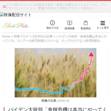
かつて愛されていた人気商品が復活！夏場に活躍するジェルクリーム「アク
アサーキュレーション」💖🏖️ 8月末までの購入でポイント還元も✨
もっと探す
初めての方
講演映像
取扱商品
Home
»
時事ブログ
»
3月26日の記事
»
バイデン大統領「食糧危機は本当にや
ってくる。ロシアへの経済制裁のコストは、ロシアだけでなく経済制裁を...
画像の出典:
photo-ac
バイデン大統領「食糧危機は本当にやってく