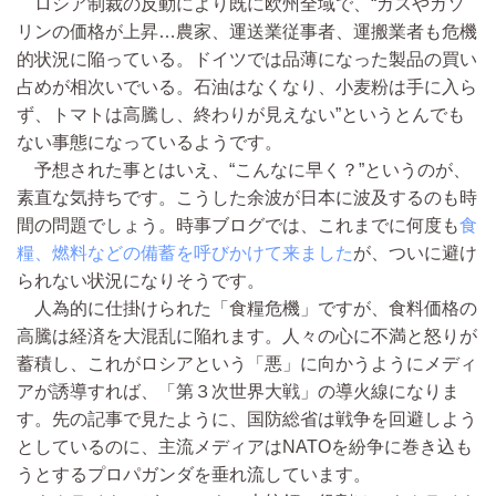
ロシア制裁の反動により既に欧州全域で、“ガスやガソ
リンの価格が上昇…農家、運送業従事者、運搬業者も危機
的状況に陥っている。ドイツでは品薄になった製品の買い
占めが相次いでいる。石油はなくなり、小麦粉は手に入ら
ず、トマトは高騰し、終わりが見えない”というとんでも
ない事態になっているようです。
予想された事とはいえ、“こんなに早く？”というのが、
素直な気持ちです。こうした余波が日本に波及するのも時
間の問題でしょう。時事ブログでは、これまでに何度も
食
糧、燃料などの備蓄を呼びかけて来ました
が、ついに避け
られない状況になりそうです。
人為的に仕掛けられた「食糧危機」ですが、食料価格の
高騰は経済を大混乱に陥れます。人々の心に不満と怒りが
蓄積し、これがロシアという「悪」に向かうようにメディ
アが誘導すれば、「第３次世界大戦」の導火線になりま
す。先の記事で見たように、国防総省は戦争を回避しよう
としているのに、主流メディアはNATOを紛争に巻き込も
うとするプロパガンダを垂れ流しています。