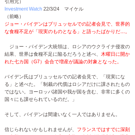
引用元）
Investment Watch
22/3/24
マイケル
（前略）
ジョー・バイデンはブリュッセルでの記者会見で、世界的
な食糧不足が「現実のものとなる」と語ったばかりだ…。
ジョー・バイデン大統領は、ロシアのウクライナ侵攻の
結果、世界は食糧不足に陥るだろうと述べ、
木曜日に開か
れた七カ国（G7）会合で増産が議論の対象となった。
バイデン氏はブリュッセルでの記者会見で、「現実にな
る」と述べた。「制裁の代償はロシアだけに課されたもの
ではない。ヨーロッパ諸国や我が国を含む、非常に多くの
国々にも課せられているのだ。」
そして、バイデンは間違いなく一人ではありません。
信じられないかもしれませんが、
フランスではすでに深刻