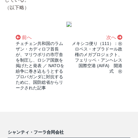
（以下略）
前へ
次へ
チェチェン共和国のラム
メキシコ便り（111）：㊗️
ザン・カディロフ首長
ロペス・オブラドール政
が、マリウポリの市庁舎
権のメガプロジェクト、
を制圧し、ロシア国旗を
フェリッペ・アンヘレス
掲げたと発表 ／ NATOを
国際空港 (AIFA) 開港
紛争に巻き込もうとする
式 ㊗️
プロパガンダに対抗する
ために、国防総省からリ
ークされた記事
シャンティ・フーラ合同会社