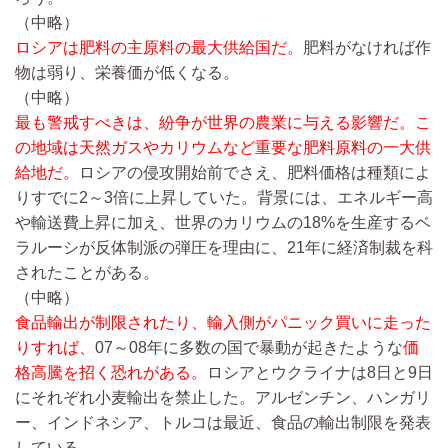
（中略）
ロシアは肥料の主原料の最大供給国だ。
肥料がなければ作
物は弱り、栄養価が低くなる。
（中略）
最も警戒すべきは、紛争が世界の農業に与える影響だ。こ
の地域は天然ガスやカリウムなど重要な肥料原料の一大供
給地だ。
ロシアの侵攻開始前でさえ、肥料価格は種類によ
りすでに2～3倍に上昇していた。背景には、エネルギー高
や輸送費上昇に加え、世界のカリウムの18%を生産するベ
ラルーシが反体制派の弾圧を理由に、21年に経済制裁を科
されたことがある。
（中略）
食品輸出が制限されたり、輸入側がパニック買いに走った
りすれば、
07～08年に多数の国で暴動が起きたような
価
格高騰を招く恐れがある。
ロシアとウクライナは8日と9日
にそれぞれ小麦輸出を禁止した。アルゼンチン、ハンガリ
ー、インドネシア、トルコは最近、食品の輸出制限を発表
している。