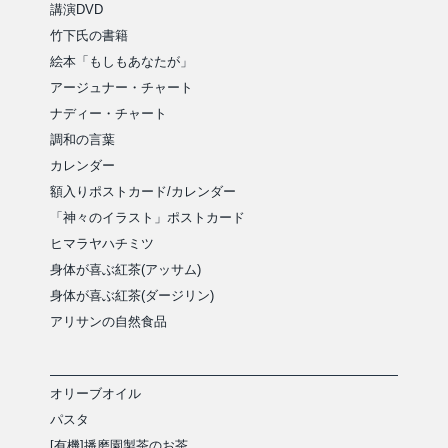
講演DVD
竹下氏の書籍
絵本「もしもあなたが」
アージュナー・チャート
ナディー・チャート
調和の言葉
カレンダー
額入りポストカード/カレンダー
「神々のイラスト」ポストカード
ヒマラヤハチミツ
身体が喜ぶ紅茶(アッサム)
身体が喜ぶ紅茶(ダージリン)
アリサンの自然食品
オリーブオイル
パスタ
[有機]播磨園製茶のお茶