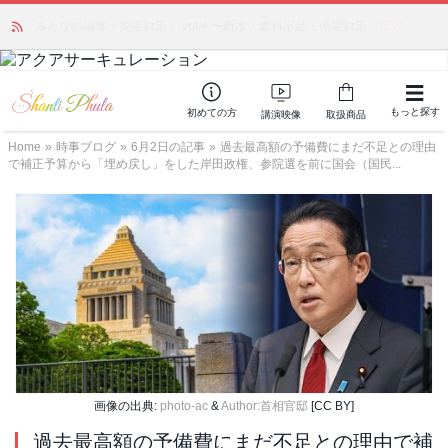
かつて愛されていた人気商品が復活！夏場に活躍するジェルクリーム「アク
アサーキュレーション」💖🏖️ 8月末までの購入でポイント還元も✨
もっと探す
初めての方
講演映像
取扱商品
Home
»
時事ブログ
»
6月2日の記事
»
過去最高額の予備費にまだ不足との理由
で補正予算から「埋め戻し」をした岸田政権、参院選を前に国会（国民...
画像の出典:
photo-ac
&
Author:首相官邸
[CC BY]
過去最高額の予備費にまだ不足との理由で補