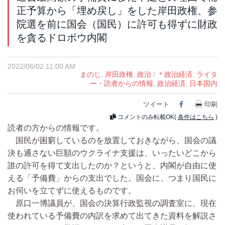
正予算から「埋め戻し」をした岸田政権、参
院選を前に国会（国民）に許可も得ずに財政
を貪るドロボウ内閣
2022/06/02 11:00 AM
まのじ
,
岸田政権
,
政治
/
＊政治経済
,
ライタ
ー・読者からの情報
,
政治経済
,
日本国内
ツイート
Facebook
印刷
コメントのみ転載OK(
条件はこちら
)
読者の方からの情報です。
国民が困窮しているのを放置しておきながら、国会の議
決も通さない巨額のウクライナ支援は、いったいどこから
誰の許可を得て支出したのか？というと、内閣が自由に使
える「予備費」からの支出でした。国会に、つまり国民に
お伺いを立てずに使えるものです。
原口一博議員が、国会の決算行政監視の調査室に、現在
使われている予備費の内訳を求めて出てきた資料を解説さ