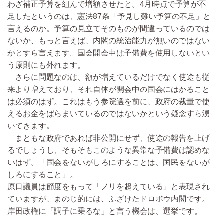
わざ補正予算を組んで増額させたと。4月時点で予算が不
足したというのは、憲法87条「予見し難い予算の不足」と
言えるのか。予算の見立てそのものが間違っているのでは
ないか、もっと言えば、内閣の統治能力が無いのではない
かとすら言えます。国会開会中は予備費を使用しないとい
う原則にも外れます。
さらに問題なのは、額が増えているだけでなく使途も従
来より増えており、それ自体が開会中の国会にはかること
は必須のはず。これはもう参院選を前に、政府の裁量で使
えるお金をばらまいているのではないかという疑念すら湧
いてきます。
まともな政府であれば非公開にせず、使途の報告を上げ
るでしょうし、そもそもこのような異常な予備費は認めな
いはず。「国会をないがしろにすることは、国民をないが
しろにすること」。
原口議員は節度をもって「ノリを超えている」と表現され
ていますが、まのじ的には、ふざけたドロボウ内閣です。
岸田政権に「調子に乗るな」と言う機会は、選挙です。