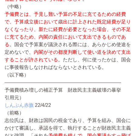
（中略）
予備費とは、予見し難い予算の不足に充てるための経費
で、予算成立後において歳出に計上された既定経費が足り
なくなったり、新たに経費が必要となった場合、その不足
に充てるため、内閣の責任において支出できるものであ
る
。国会で予算案が議決される際には、あらかじめ使途を
定めないで、
内閣がその都度判断して使い道を決めて支出
することが許されている
。ただし、何に使ったかは、国会
に事後報告しなければならないとされている。
（以下略）
————————————————————————
予備費積み増しの補正予算 財政民主主義破壊の暴挙
引用元）
しんぶん赤旗
22/4/22
（前略）
志位氏は、財政は国民の税金であり、予算を組み、国会に
かけて審議し、承認を得て、執行することが財政民主主義
だと強調。「それを
予備費を積んで、国会審議をすっ飛ば