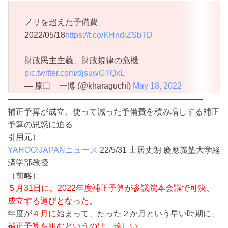
ノリを超えた予備費
2022/05/18
https://t.co/KHndiZSbTD
財政民主主義、財政規律の危機
pic.twitter.com/djsuwGTQxL
— 原口 一博 (@kharaguchi)
May 18, 2022
————————————————————————
補正予算が成立。使って減った予備費を積み増しする補正
予算の思惑に迫る
引用元）
YAHOO!JAPANニュース
22/5/31
土居丈朗 慶應義塾大学経
済学部教授
（前略）
５月31日に、2022年度補正予算が参議院本会議で可決、
成立する運びとなった
。
年度が
４月に
始まって、たった２か月という早い時期に、
補正予算を組むというのは、珍しい
。