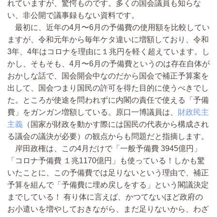
れていますが、驚愕ものです。多くの国会議員も知らな
い、非公開で議事録もない資料です。
最初に、近年の4月〜6月の予備費の使用額を比較してい
ますが、令和元年から毎年ケタ違いに増額しており、令和
3年、4年はコロナを理由に１兆円を軽く超えています。し
かし、そもそも、4月〜6月の予備費というのは存在自体が
おかしな話で、国会開会中なのだから国会で補正予算案を
出して、国会つまり国民の許可を得た目的に使うべきでし
た。ところが使途を問われずに内閣の責任で使える「予備
費」をガンガン増額している。原口一博議員は、
財政民主
主義
（国家が財政を動かす際には国民の代表から構成され
る議会の議決が必要）の観点からも問題だと指摘します。
岸田政権は、この4月だけで「一般予備費 3945億円」
「コロナ予備費 １兆1170億円」も使っている！しかも驚
いたことに、この予備費では足りないという理由で、補正
予算を組んで「予備費に埋め戻しをする」という閣議決定
までしている！ 有り体に言えば、かつてないほど政府の
お小遣いを増やしておきながら、まだ足りないから、わざ