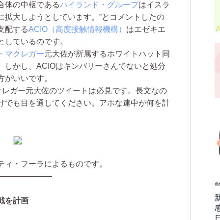
合体の中枢である
ハイランド・グループ
はイスラ
に拡大しようとしています。”とコメントしたの
支配する
ACIO（高度接触情報機構）
はエゼキエ
としているのです。
・マクレガー
元大佐が所属するホワイトハット同
しかし、ACIOはキンバリーさんでないと処分
方がいいです。
クレガー元大佐のツイートは必見です。長文なの
けでも目を通してください。アホな連中が何を計
ティ・フーラによるものです。
———————
画
戦を計画