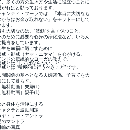
て、
多くの方の生き方や生活に役立つことに
繋がればと願っております。
シャンティ・フーラでは、「本当に大切なも
のからはお金が取れない」をモットーにして
います。
最も大切なのは、“波動”を高く保つこと。
そのために必要な心身の浄化法など、いろん
な提言をしています。
人生を幸福に過ごすために
禁戒・勧戒（ヤマ・ニヤマ）を心がける。
インドの伝統的なヨーガの教えで、
禁戒とは “してはならないこと” 、
勧戒とは “積極的に行うべきこと” です。
人間関係の基本となる夫婦関係、子育てを大
切にして暮らす。
［無料動画］夫婦(1)
［無料動画］親子(1)
心と身体を清浄にする
チャクラと波動測定
ガヤトリー・マントラ
愛のマントラ
日輪の写真