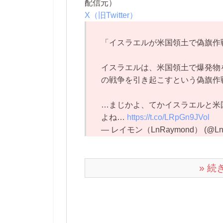
配信元）
X（旧Twitter）
「イスラエルが米国領土で偽旗作
イスラエルは、米国領土で爆発物
の戦争を引き起こすという偽旗作
…まじかよ、てかイスラエルと米
よね…
https://t.co/LRpGn9JVol
— レイモン（LnRaymond） (@Ln
» 