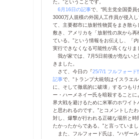
た。”ということです。
6月16日の記事
で、“民主党全国委員
3000万人規模の外国人工作員が侵入
て、主要都市に放射性物質をまき散ら
敷き、アメリカを「放射性の灰から再
ている。”という情報をお伝えし、「
実行できなくなる可能性が高くなりま
我が家では、7月5日前後が危ないと
きました。
さて、今日の『
25/7/1 フルフォー
記事
で、“トランプ大統領はイスラエ
に、そして徹底的に破壊」するつもり
ー・ハーメネイー氏を暗殺することに
界大戦を避けるために米軍のホワイト
と思われるのです。”とコメントした
対し、爆撃が行われる正確な場所と時
たかったからである。”と言っていま
また、フルフォード氏は、“ハザール