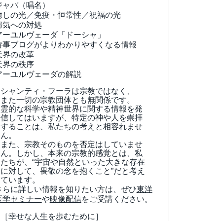
ジャパ（唱名）
癒しの光／免疫・恒常性／祝福の光
邪気への対処
アーユルヴェーダ
「ドーシャ」
時事ブログがよりわかりやすくなる情報
天界の改革
天界の秩序
アーユルヴェーダの解説
シャンティ・フーラは宗教ではなく、
また一切の宗教団体とも無関係です。
霊的な科学や精神世界に関する情報を発
信してはいますが、特定の神や人を崇拝
することは、私たちの考えと相容れませ
ん。
また、宗教そのものを否定はしていませ
ん。しかし、本来の宗教的感覚とは、私
たちが、“宇宙や自然といった大きな存在
に対して、畏敬の念を抱くこと”だと考え
ています。
さらに詳しい情報を知りたい方は、ぜひ
東洋
医学セミナー
や
映像配信
をご受講ください。
［幸せな人生を歩むために］