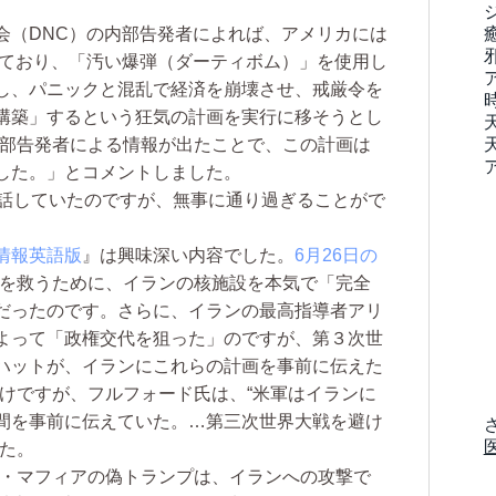
会（DNC）の内部告発者によれば、アメリカには
しており、「汚い爆弾（ダーティボム）」を使用し
し、パニックと混乱で経済を崩壊させ、戒厳令を
構築」するという狂気の計画を実行に移そうとし
内部告発者による情報が出たことで、この計画は
した。」とコメントしました。
話していたのですが、無事に通り過ぎることがで
ド情報英語版
』は興味深い内容でした。
6月26日の
ルを救うために、イランの核施設を本気で「完全
だったのです。さらに、イランの最高指導者アリ
よって「政権交代を狙った」のですが、第３次世
ハットが、イランにこれらの計画を事前に伝えた
わけですが、フルフォード氏は、“米軍はイランに
間を事前に伝えていた。…第三次世界大戦を避け
した。
・マフィアの偽トランプは、イランへの攻撃で