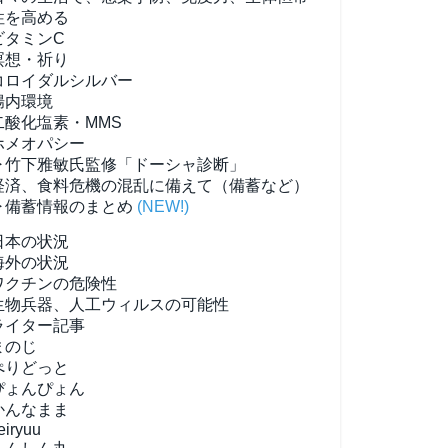
性を高める
ビタミンC
瞑想・祈り
コロイダルシルバー
腸内環境
二酸化塩素・MMS
ホメオパシー
▶竹下雅敏氏監修「ドーシャ診断」
経済、食料危機の混乱に備えて（備蓄など）
▶備蓄情報のまとめ
(NEW!)
日本の状況
海外の状況
ワクチンの危険性
生物兵器、人工ウィルスの可能性
ライター記事
まのじ
ぺりどっと
ぴょんぴょん
かんなまま
eiryuu