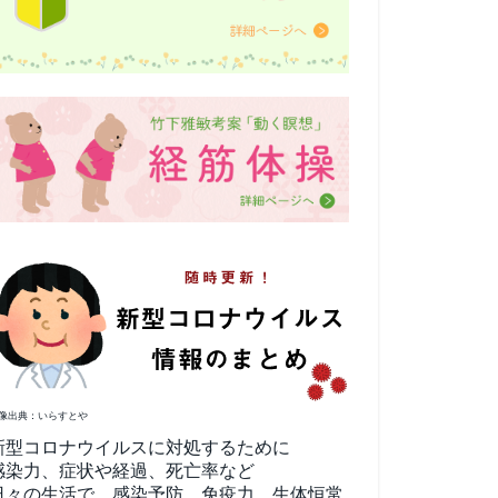
像出典：いらすとや
新型コロナウイルスに対処するために
感染力、症状や経過、死亡率など
日々の生活で、感染予防、免疫力、生体恒常