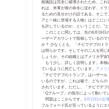
核施設は完全に破壊されたため、これ
れは、米軍が彼の命令に従わず、イラ
るための見せかけの話である。そこで
アと一緒に登場する人物）はどこにい
を許しているのか、ということだ。”
このことに関しては、先の6月16日
ーザーアカウントで投稿しているので
か？ 少なくとも、「チビでデブのト
は明らかです。そしてその二人を同じ
しょうか。その組織とはアメリカ宇宙
もう少し、詳しく説明します。本物
ているように死亡しています。
アメリ
「チビでデブのトランプ」はハザール
いるのですが、これは嘘で、どちらの
されています。ただし、「チビでデブ
「Qグループ」の指示によって動いて
問題はここからです。
6月23日の記
フルフォード氏が言っているようにエ