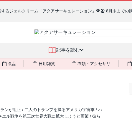
るジェルクリーム「アクアサーキュレーション」💖🏖️ 8月末までの
記事を読む
食品
日用雑貨
衣類・アクセサリ
ンが阻止 / 二人のトランプを操るアメリカ宇宙軍 / ハ
キエル戦争を第三次世界大戦に拡大しようと画策 / 彼ら