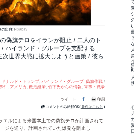
像の出典:
Pixabay
の偽旗テロをイランが阻止 / 二人のト
 / ハイランド・グループを支配する
三次世界大戦に拡大しようと画策 / 彼ら
,
ドナルド・トランプ
,
ハイランド・グループ
,
偽旗作戦
/
事件
,
アメリカ
,
政治経済
,
竹下氏からの情報
,
軍事・戦争
ツイート
Facebook
印刷
コメントのみ転載OK(
条件はこちら
)
ラエルによる米国本土での偽旗テロが計画されて
セージを送り、計画されていた爆発を阻止し