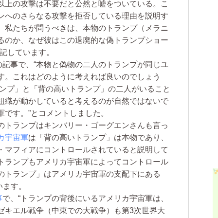
以上の攻撃は不要だと公然と嘘をついている。こ
ンへのさらなる攻撃を拒否している理由を説明す
、私たちが問うべきは、本物のトランプ（メラニ
るのか、なぜ彼はこの退廃的な偽トランプショー
と記しています。
の記事で、“本物と偽物の二人のトランプが同じユ
す。これはどのように考えれば良いのでしょう
ランプ」と「背の高いトランプ」の二人がいること
組織が動かしていると考えるのが自然ではないで
軍です。”とコメントしました。
のトランプはキンバリー・ゴーグエンさんも言っ
カ宇宙軍
は「背の高いトランプ」は本物であり、
・マフィアにコントロールされていると説明して
トランプもアメリカ宇宙軍によってコントロール
のトランプ」はアメリカ宇宙軍の支配下にある
います。
事
で、“トランプの背後にいるアメリカ宇宙軍は、
ゼキエル戦争（中東での大戦争）も第3次世界大