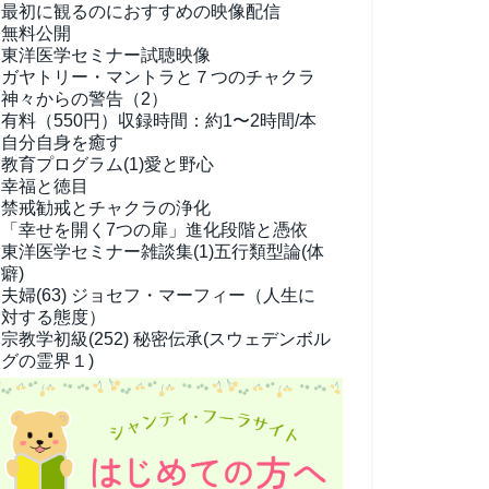
最初に観るのにおすすめの映像配信
無料公開
東洋医学セミナー試聴映像
ガヤトリー・マントラと７つのチャクラ
神々からの警告（2）
有料（550円）
収録時間：約1〜2時間/本
自分自身を癒す
教育プログラム(1)
愛と野心
幸福と徳目
禁戒勧戒とチャクラの浄化
「幸せを開く7つの扉」進化段階と憑依
東洋医学セミナー雑談集(1)
五行類型論(体
癖)
夫婦(63)
ジョセフ・マーフィー（人生に
対する態度）
宗教学
初級(252) 秘密伝承(スウェデンボル
グの霊界１)