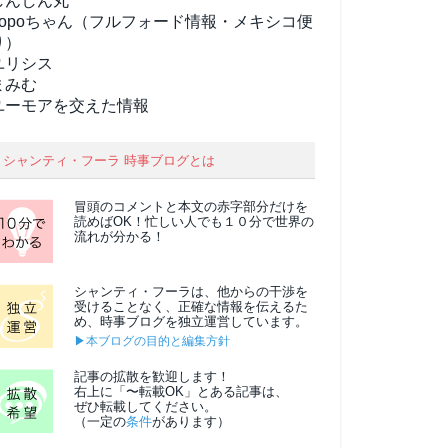
しんしん丸
popoちゃん（フルフォード情報・メキシコ便
り）
ユリシス
まみむ
ユーモアを交えた情報
シャンティ・フーラ 時事ブログとは
冒頭のコメントと本文の
赤字部分
だけを
読めばOK！忙しい人でも１０分で世界の
流れが分かる！
シャンティ・フーラは、他からの干渉を
受けることなく、正確な情報を伝えるた
め、時事ブログを独立運営しています。
▶本ブログの目的と編集方針
記事の拡散を歓迎します！
右上に「〜転載OK」とある記事は、
ぜひ転載してください。
（一定の
条件
があります）