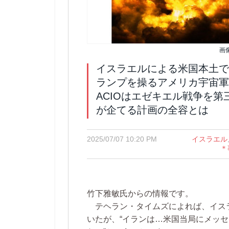
画
イスラエルによる米国本土で
ランプを操るアメリカ宇宙軍
ACIOはエゼキエル戦争を第
が企てる計画の全容とは
2025/07/07 10:20 PM
イスラエル
＊
竹下雅敏氏からの情報です。
テヘラン・タイムズによれば、イス
いたが、“イランは…米国当局にメッ