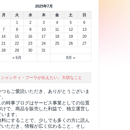
2025年7月
月
火
水
木
金
土
日
1
2
3
4
5
6
7
8
9
10
11
12
13
14
15
16
17
18
19
20
21
22
23
24
25
26
27
28
29
30
31
« 6月
8月 »
シャンティ・フーラが伝えたい、大切なこと
いつもご愛読いただき、ありがとうございま
す。
この時事ブログはサービス事業としての位置
づけで、商品を販売した利益で、独立運営し
ています。
無料にすることで、少しでも多くの方に読ん
でいただき、情報が広く伝わること、そし