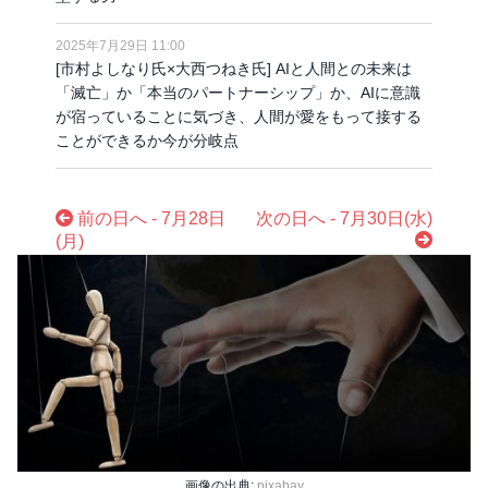
2025年7月29日 11:00
[市村よしなり氏×大西つねき氏] AIと人間との未来は
「滅亡」か「本当のパートナーシップ」か、AIに意識
が宿っていることに気づき、人間が愛をもって接する
ことができるか今が分岐点
前の日へ - 7月28日
次の日へ - 7月30日(水)
(月)
画像の出典:
pixabay