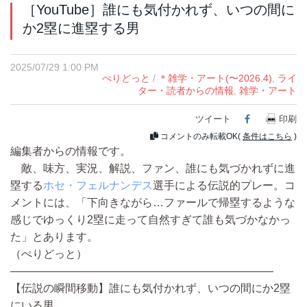
［YouTube］誰にも気付かれず、いつの間に
か2塁に進塁する男
2025/07/29 1:00 PM
ぺりどっと
/
＊雑学・アート(〜2026.4)
,
ライ
ター・読者からの情報
,
雑学・アート
ツイート
Facebook
印刷
コメントのみ転載OK(
条件はこちら
)
編集者からの情報です。
敵、味方、実況、解説、ファン、誰にも気づかれずに進
塁する
ホセ・フェルナンデス
選手による伝説的プレー。コ
メントには、「下向きながら…ファールで帰塁するような
感じでゆっくり2塁に走って自然すぎて誰も気づかなかっ
た」とあります。
（ぺりどっと）
————————————————————————
【伝説の瞬間移動】誰にも気付かれず、いつの間にか2塁
にいる男