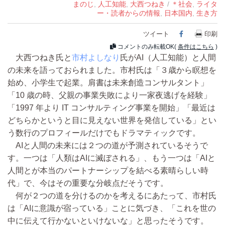
まのじ
,
人工知能
,
大西つねき
/
＊社会
,
ライタ
ー・読者からの情報
,
日本国内
,
生き方
ツイート
Facebook
印刷
コメントのみ転載OK(
条件はこちら
)
大西つねき氏と
市村よしなり
氏がAI（人工知能）と人間
の未来を語っておられました。市村氏は「３歳から瞑想を
始め、小学生で起業。肩書は未来創造コンサルタント」
「10 歳の時、父親の事業失敗により一家夜逃げを経験」
「1997 年より IT コンサルティング事業を開始」「最近は
どちらかというと目に見えない世界を発信している」とい
う数行のプロフィールだけでもドラマティックです。
AIと人間の未来には２つの道が予測されているそうで
す。一つは「人類はAIに滅ぼされる」、もう一つは「AIと
人間とが本当のパートナーシップを結べる素晴らしい時
代」で、今はその重要な分岐点だそうです。
何が２つの道を分けるのかを考えるにあたって、市村氏
は「AIに意識が宿っている」ことに気づき、「これを世の
中に伝えて行かないといけないな」と思ったそうです。