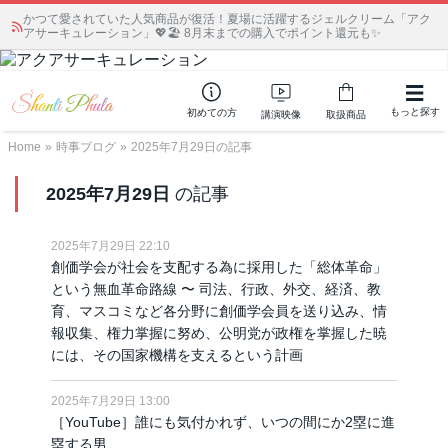
かつて愛されていた人気商品が復活！夏場に活躍するジェルクリーム「アク
アサーキュレーション」💖🏖️ 8月末までの購入でポイント還元も✨
もっと探す
初めての方
講演映像
取扱商品
Home
»
時事ブログ
»
2025年7月29日の記事
2025年7月29日
の記事
2025年7月29日 22:10
創価学会が社会を支配する為に採用した「総体革命」
という無血革命路線 〜 司法、行政、外交、経済、教
育、マスコミなど各分野に創価学会員を送り込み、情
報収集、権力掌握に努め、公明党が政権を掌握した暁
には、その国家機構を支えるという計画
2025年7月29日 13:00
［YouTube］誰にも気付かれず、いつの間にか2塁に進
塁する男