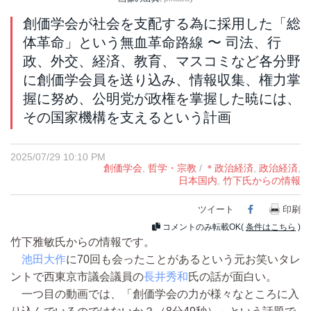
創価学会が社会を支配する為に採用した「総
体革命」という無血革命路線 〜 司法、行
政、外交、経済、教育、マスコミなど各分野
に創価学会員を送り込み、情報収集、権力掌
握に努め、公明党が政権を掌握した暁には、
その国家機構を支えるという計画
2025/07/29 10:10 PM
創価学会
,
哲学・宗教
/
＊政治経済
,
政治経済
,
日本国内
,
竹下氏からの情報
ツイート
Facebook
印刷
コメントのみ転載OK(
条件はこちら
)
竹下雅敏氏からの情報です。
池田大作
に70回も会ったことがあるという元お笑いタレ
ントで西東京市議会議員の
長井秀和
氏の話が面白い。
一つ目の動画では、「創価学会の力が様々なところに入