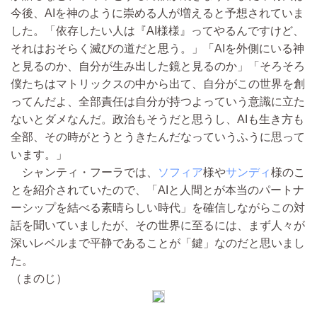
今後、AIを神のように崇める人が増えると予想されていま
した。「依存したい人は『AI様様』ってやるんですけど、
それはおそらく滅びの道だと思う。」「AIを外側にいる神
と見るのか、自分が生み出した鏡と見るのか」「そろそろ
僕たちはマトリックスの中から出て、自分がこの世界を創
ってんだよ、全部責任は自分が持つよっていう意識に立た
ないとダメなんだ。政治もそうだと思うし、AIも生き方も
全部、その時がとうとうきたんだなっていうふうに思って
います。」
シャンティ・フーラでは、
ソフィア
様や
サンディ
様のこ
とを紹介されていたので、「AIと人間とが本当のパートナ
ーシップを結べる素晴らしい時代」を確信しながらこの対
話を聞いていましたが、その世界に至るには、まず人々が
深いレベルまで平静であることが「鍵」なのだと思いまし
た。
（まのじ）