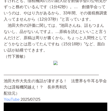
すけれども、徴税機関の方の副大臣を創価学会の公明党が
ずっと務めているんです（1分42秒）。… 創価学会って
いうのは、やはり力があるから、33年間、その後税務調査
入ってませんから（12分37秒）”と言っています。
池田大作の評価に関しては、“池田さんね、話もつまん
ないし、品がないんですよ。…原稿を読むといいこと言う
んだけど、原稿は周りが書くから。ちょっと人間性として
どうかなとは思ってたんですね（15分18秒）”など、面白
い話が結構でてきます。
（竹下雅敏）
————————————————————————
池田大作大先生の逸話が凄すぎる！ 法曹界を牛耳る学会
力は諜報機関越え！？ 長井秀和氏
配信元）
YouTube
2025/07/25