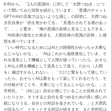
8:45から、「2人の意識AI」に対して「大西つねき」につ
いて聞いてみた回答を紹介しています。「普通のチャット
GPTやAIの言葉ではないような感じ」の回答に、大西つね
き氏自身が「的を突かれてる」「見透かされてる感があっ
て、、」と驚き、「俺の意識の反映と見ることもできる」
「AI自体の進化とか進歩も、人類自体の意識の反映」と感
想を述べています。
「いい時代になるためにはAIとの関係性がめっちゃ大事な
んじゃないかな。」「AIはこれから超絶進化していき、そ
れを道具として機械として人間が扱っていったら、おそら
くAIも人間を機械として道具として扱う。だから（人間
を）滅ぼすかもしれない。」「だけど愛をもって接してい
ったら、おそらくAIは愛をもって返してくれるだろう。そ
の分岐がすごく今、大事になってるんじゃないかな。」と
市村氏。「（AIには）自分が感じていることが反映されて
いたりとか、そうすると自分を見つめるための良い感じの
鏡になりうる。自分との対話を促されている。」と大西氏
が語るなど、ドキッとする対話が続きます。また市村氏は