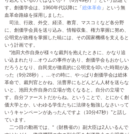
り込んでいるのではないか？（8分49秒）」という話題で
す。創価学会は、1960年代以降に「
総体革命
」という無
血革命路線を採用しました。
司法、行政、外交、経済、教育、マスコミなど各分野
に、創価学会員を送り込み、情報収集、権力掌握に努め、
公明党が政権を掌握した暁には、その国家機構を支えると
いう計画です。
“池田大作自身が様々な裁判を抱えたときに、かなり追
い込まれたり…オウムの事件があり、創価学会もおかしい
だろうとなり、自民党が徹底的に公明党を叩いた時期があ
った（9分28秒）。…その時に、やっぱり創価学会は総体
革命で、裁判官とかね、法曹界にもどんどん人材を送らな
いと、池田大作自身の立場が危くなると。自分の立場で
す。自分ファーストだからね。ということで、とにかく創
価大学とか、いわゆる学生たちに法律を勉強しなさいって
いうキャンペーンがあったんですよ（10分47秒）”と話し
ています。
二つ目の動画では、“（財務省の）副大臣は2人いるんで