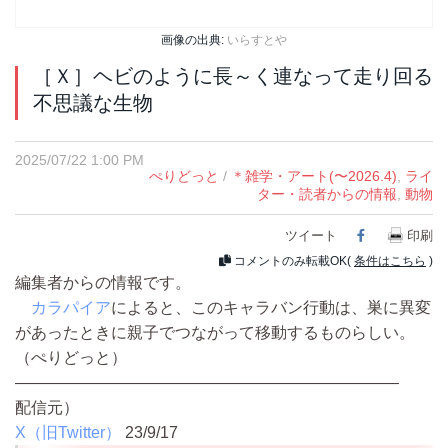
画像の出典:
いらすとや
［Ｘ］ヘビのように長～く連なって走り回る
不思議な生物
2025/07/22 1:00 PM
ぺりどっと
/
＊雑学・アート(〜2026.4)
,
ライ
ター・読者からの情報
,
動物
ツイート
Facebook
印刷
コメントのみ転載OK(
条件はこちら
)
編集者からの情報です。
カラパイア
によると、このキャラバン行動は、巣に異変
があったときに親子でつながって移動するものらしい。
（ぺりどっと）
————————————————————————
配信元）
X（旧Twitter）
23/9/17