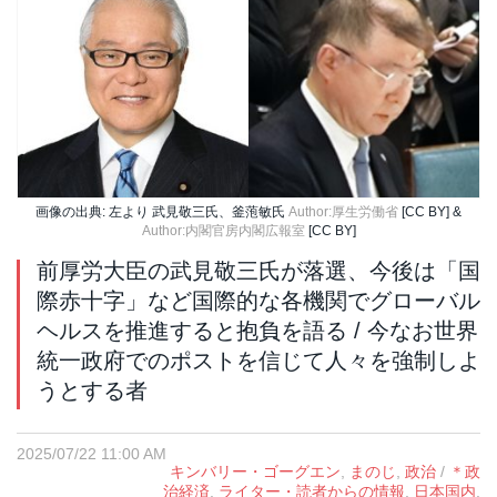
画像の出典: 左より 武見敬三氏、釜萢敏氏
Author:厚生労働省
[CC BY] &
Author:内閣官房内閣広報室
[CC BY]
前厚労大臣の武見敬三氏が落選、今後は「国
際赤十字」など国際的な各機関でグローバル
ヘルスを推進すると抱負を語る / 今なお世界
統一政府でのポストを信じて人々を強制しよ
うとする者
2025/07/22 11:00 AM
キンバリー・ゴーグエン
,
まのじ
,
政治
/
＊政
治経済
,
ライター・読者からの情報
,
日本国内
,