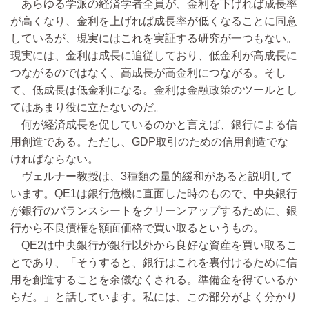
あらゆる学派の経済学者全員が、金利を下げれば成長率
が高くなり、金利を上げれば成長率が低くなることに同意
しているが、現実にはこれを実証する研究が一つもない。
現実には、金利は成長に追従しており、低金利が高成長に
つながるのではなく、高成長が高金利につながる。そし
て、低成長は低金利になる。金利は金融政策のツールとし
てはあまり役に立たないのだ。
何が経済成長を促しているのかと言えば、銀行による信
用創造である。ただし、GDP取引のための信用創造でな
ければならない。
ヴェルナー教授は、3種類の量的緩和があると説明して
います。QE1は銀行危機に直面した時のもので、中央銀行
が銀行のバランスシートをクリーンアップするために、銀
行から不良債権を額面価格で買い取るというもの。
QE2は中央銀行が銀行以外から良好な資産を買い取るこ
とであり、「そうすると、銀行はこれを裏付けるために信
用を創造することを余儀なくされる。準備金を得ているか
らだ。」と話しています。私には、この部分がよく分かり