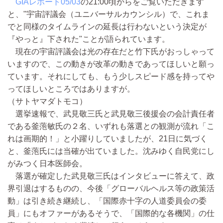
GIAレポート05/03
の21:00頃からをご覧いただきます
と、"宇宙評議会（ユニバーサルカウンシル）で、これま
でと同様のタイムラインの延長は行わないという決定が
『やっと』下された"ことが語られています。
現在の宇宙評議会は光の存在だと竹下氏がおっしゃって
いますので、この動きが改革の動きであってほしいと願っ
ています。それにしても、もう少しスピード感を持ってや
ってほしいところではありますが。
（サトヤマダトモコ）
選挙速報で、武見敬三氏と武見敬三後援会の会計責任者
である釜萢敏氏の２名、いずれも落選との観測が流れ「こ
れは画期的！」と小躍りしていましたが、21日に気づく
と、釜萢氏には当確が出ていました。沈みゆく自民党にし
がみつく日本医師会。
落選が確定した武見敬三氏はインタビューに答えて、政
界引退はするものの、今後「グローバルヘルス等の政策活
動」は引き続き継続し、「国際赤十字の人道委員会の委
員」にもオファーがあるそうで、「国際的な各機関」の仕