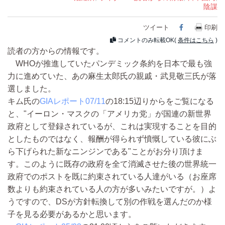
陰謀
ツイート
Facebook
印刷
コメントのみ転載OK(
条件はこちら
)
読者の方からの情報です。
WHOが推進していたパンデミック条約を日本で最も強
力に進めていた、あの麻生太郎氏の親戚・武見敬三氏が落
選しました。
キム氏の
GIAレポート07/11
の18:15辺りからをご覧になる
と、"イーロン・マスクの「アメリカ党」が国連の新世界
政府として登録されているが、これは実現することを目的
としたものではなく、報酬が得られず憤慨している彼にぶ
ら下げられた新なニンジンである"ことがお分り頂けま
す。このように既存の政府を全て消滅させた後の世界統一
政府でのポストを既に約束されている人達がいる（お座席
数よりも約束されている人の方が多いみたいですが。）よ
うですので、DSが方針転換して別の作戦を選んだのか様
子を見る必要があるかと思います。