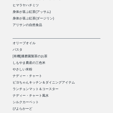
ヒマラヤハチミツ
身体が喜ぶ紅茶(アッサム)
身体が喜ぶ紅茶(ダージリン)
アリサンの自然食品
オリーブオイル
パスタ
[有機]播磨園製茶のお茶
しもやま農産の三色米
やさしい米粉
ナディー・チャート
ピヨちゃんキッチン＆ダイニングアイテム
ランチョンマット＆コースター
ナディー・チャート風水
シルクカーペット
ぴよらかーど