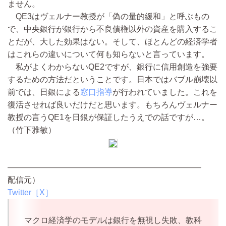
ません。
QE3はヴェルナー教授が「偽の量的緩和」と呼ぶもの
で、中央銀行が銀行から不良債権以外の資産を購入するこ
とだが、大した効果はない。そして、ほとんどの経済学者
はこれらの違いについて何も知らないと言っています。
私がよくわからないQE2ですが、銀行に信用創造を強要
するための方法だということです。日本ではバブル崩壊以
前では、日銀による
窓口指導
が行われていました。これを
復活させれば良いだけだと思います。もちろんヴェルナー
教授の言うQE1を日銀が保証したうえでの話ですが…。
（竹下雅敏）
————————————————————————
配信元）
Twitter［X］
マクロ経済学のモデルは銀行を無視し失敗、教科