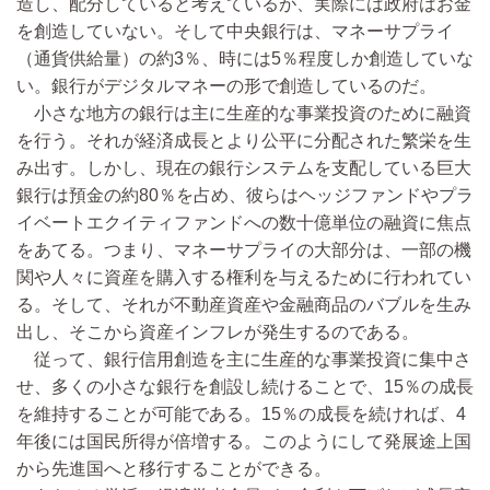
造し、配分していると考えているが、実際には政府はお金
を創造していない。そして中央銀行は、マネーサプライ
（通貨供給量）の約3％、時には5％程度しか創造していな
い。銀行がデジタルマネーの形で創造しているのだ。
小さな地方の銀行は主に生産的な事業投資のために融資
を行う。それが経済成長とより公平に分配された繁栄を生
み出す。しかし、現在の銀行システムを支配している巨大
銀行は預金の約80％を占め、彼らはヘッジファンドやプラ
イベートエクイティファンドへの数十億単位の融資に焦点
をあてる。つまり、マネーサプライの大部分は、一部の機
関や人々に資産を購入する権利を与えるために行われてい
る。そして、それが不動産資産や金融商品のバブルを生み
出し、そこから資産インフレが発生するのである。
従って、銀行信用創造を主に生産的な事業投資に集中さ
せ、多くの小さな銀行を創設し続けることで、15％の成長
を維持することが可能である。15％の成長を続ければ、4
年後には国民所得が倍増する。このようにして発展途上国
から先進国へと移行することができる。