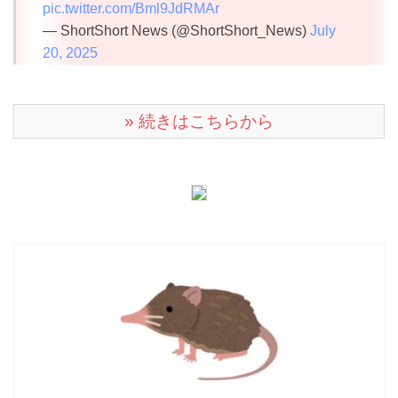
pic.twitter.com/Bml9JdRMAr
— ShortShort News (@ShortShort_News)
July
20, 2025
» 続きはこちらから