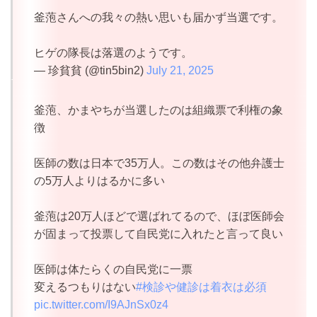
釜萢さんへの我々の熱い思いも届かず当選です。
ヒゲの隊長は落選のようです。
— 珍貧貧 (@tin5bin2)
July 21, 2025
釜萢、かまやちが当選したのは組織票で利権の象
徴
医師の数は日本で35万人。この数はその他弁護士
の5万人よりはるかに多い
釜萢は20万人ほどで選ばれてるので、ほぼ医師会
が固まって投票して自民党に入れたと言って良い
医師は体たらくの自民党に一票
変えるつもりはない
#検診や健診は着衣は必須
pic.twitter.com/I9AJnSx0z4