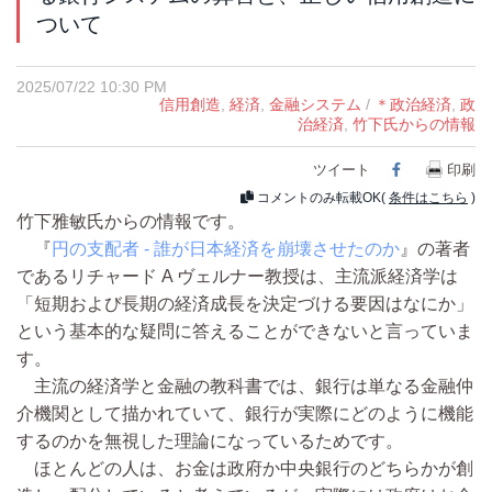
ついて
2025/07/22 10:30 PM
信用創造
,
経済
,
金融システム
/
＊政治経済
,
政
治経済
,
竹下氏からの情報
ツイート
Facebook
印刷
コメントのみ転載OK(
条件はこちら
)
竹下雅敏氏からの情報です。
『
円の支配者 - 誰が日本経済を崩壊させたのか
』の著者
であるリチャード A ヴェルナー教授は、主流派経済学は
「短期および長期の経済成長を決定づける要因はなにか」
という基本的な疑問に答えることができないと言っていま
す。
主流の経済学と金融の教科書では、銀行は単なる金融仲
介機関として描かれていて、銀行が実際にどのように機能
するのかを無視した理論になっているためです。
ほとんどの人は、お金は政府か中央銀行のどちらかが創