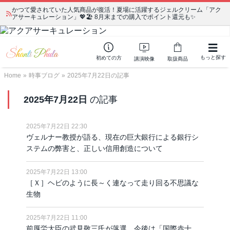
かつて愛されていた人気商品が復活！夏場に活躍するジェルクリーム「アク
アサーキュレーション」💖🏖️ 8月末までの購入でポイント還元も✨
もっと探す
初めての方
講演映像
取扱商品
Home
»
時事ブログ
»
2025年7月22日の記事
2025年7月22日
の記事
2025年7月22日 22:30
ヴェルナー教授が語る、現在の巨大銀行による銀行シ
ステムの弊害と、正しい信用創造について
2025年7月22日 13:00
［Ｘ］ヘビのように長～く連なって走り回る不思議な
生物
2025年7月22日 11:00
前厚労大臣の武見敬三氏が落選、今後は「国際赤十