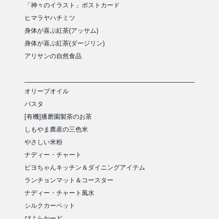
「神々のイラスト」ポストカード
ヒマラヤハチミツ
身体が喜ぶ紅茶(アッサム)
身体が喜ぶ紅茶(ダージリン)
アリサンの自然食品
オリーブオイル
パスタ
[有機]播磨園製茶のお茶
しもやま農産の三色米
やさしい米粉
ナディー・チャート
ピヨちゃんキッチン＆ダイニングアイテム
ランチョンマット＆コースター
ナディー・チャート風水
シルクカーペット
ぴよらかーど