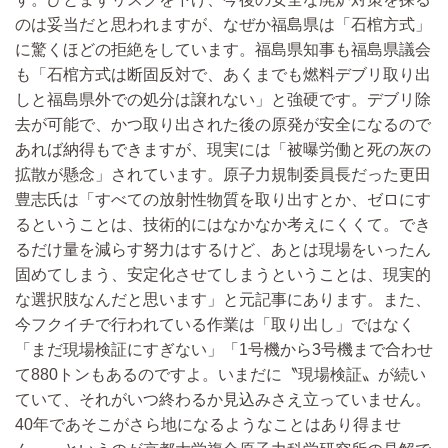
のは妥当だと思われますが、なぜか福島県は「石棺方式」
に驚くほどの拒絶をしています。福島県知事も福島県議会
も「石棺方式は断固反対で、あくまでも燃料デブリ取り出
しと福島県外での処分は譲れない」と強硬です。デブリ除
去が可能で、かつ取り出された後の原発が安全になるので
あれば納得もできますが、現実には「被曝労働と死の灰の
拡散が懸念」されています。原子力規制委員長だった更田
豊志氏は「すべての放射性物質を取り出すとか、ゼロにす
るということは、技術的にはなかなか考えにくくて。でき
るだけ量を減らす努力はするけど、あとは現場をいったん
固めてしまう、安定化させてしまうということは、現実的
な選択肢なんだと思います」と元記事にあります。また、
今フクイチで行われている作業は「取り出し」ではなく
「まだ現場検証にすぎない」「1号機から3号機まで合わせ
て880トンもあるのですよ。いまだに〝現場検証〟が続い
ていて、それがいつ終わるか見込みさえ立っていません。
40年であそこがさら地になるようなことはあり得ませ