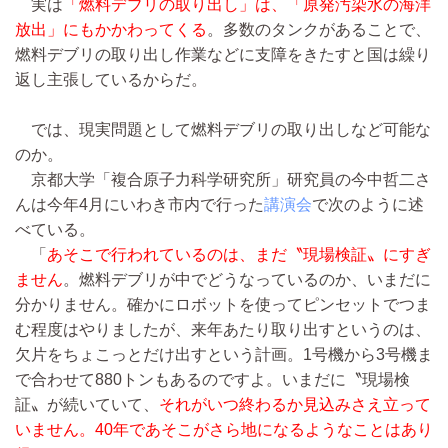
実は
「燃料デブリの取り出し」は、「原発汚染水の海洋
放出」にもかかわってくる
。多数のタンクがあることで、
燃料デブリの取り出し作業などに支障をきたすと国は繰り
返し主張しているからだ。
では、現実問題として燃料デブリの取り出しなど可能な
のか。
京都大学「複合原子力科学研究所」研究員の今中哲二さ
んは今年4月にいわき市内で行った
講演会
で次のように述
べている。
「
あそこで行われているのは、まだ〝現場検証〟にすぎ
ません
。燃料デブリが中でどうなっているのか、いまだに
分かりません。確かにロボットを使ってピンセットでつま
む程度はやりましたが、来年あたり取り出すというのは、
欠片をちょこっとだけ出すという計画。1号機から3号機ま
で合わせて880トンもあるのですよ。いまだに〝現場検
証〟が続いていて、
それがいつ終わるか見込みさえ立って
いません。40年であそこがさら地になるようなことはあり