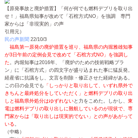
【原発事故と廃炉措置】「何が何でも燃料デブリを取り出
せ！」福島県知事が改めて「石棺方式NO」を強調 専門
家からは「非現実的」の声
引用元）
民の声新聞
22/10/3
福島第一原発の廃炉措置を巡り、福島県の内堀雅雄知事
が3日午前の定例会見で改めて「石棺方式NO」を強調し
た
。内堀知事は2016年、「廃炉のための技術戦略プラ
ン」に「石棺方式」の四文字が盛り込まれた事に猛反発。
経産省に抗議をし、文言を削除・修正させた経緯がある。
この日の会見でも
「しっかりと取り出して、いずれ県外で
きちんと最終処分をしていただく」と燃料デブリの取り出
しと福島県外処分はゆずれない
と力をこめた。しかし、
東
電は燃料デブリの取り出しに難航しているのが現状で、専
門家からは「取り出しは現実的でない」との声があがって
いる
。
（中略）