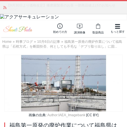
かつて愛されていた人気商品が復活！夏場に活躍するジェルクリーム「アク
アサーキュレーション」💖🏖️ 8月末までの購入でポイント還元も✨
もっと探す
初めての方
講演映像
取扱商品
Home
»
時事ブログ
»
10月6日の記事
»
福島第一原発の廃炉作業について福島
県は「石棺方式」を断固拒否、何としても不毛な「デブリ取り出し」に固...
画像の出典:
Author:IAEA_Imagebank
[CC BY]
福島第一原発の廃炉作業について福島県は