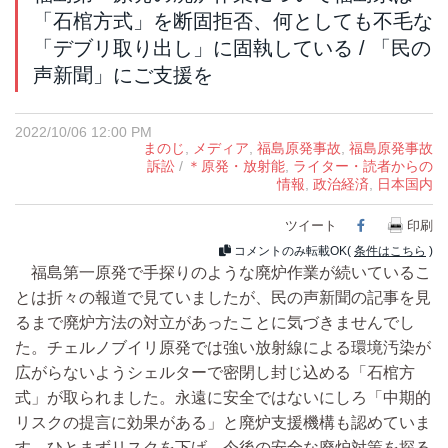
「石棺方式」を断固拒否、何としても不毛な
「デブリ取り出し」に固執している / 「民の
声新聞」にご支援を
2022/10/06 12:00 PM
まのじ
,
メディア
,
福島原発事故
,
福島原発事故
訴訟
/
＊原発・放射能
,
ライター・読者からの
情報
,
政治経済
,
日本国内
ツイート
Facebook
印刷
コメントのみ転載OK(
条件はこちら
)
福島第一原発で手探りのような廃炉作業が続いているこ
とは折々の報道で見ていましたが、民の声新聞の記事を見
るまで廃炉方法の対立があったことに気づきませんでし
た。チェルノブイリ原発では強い放射線による環境汚染が
広がらないようシェルターで密閉し封じ込める「石棺方
式」が取られました。永遠に安全ではないにしろ「中期的
リスクの提言に効果がある」と廃炉支援機構も認めていま
す。ひとまずリスクを下げ、今後の安全な廃炉対策を探る