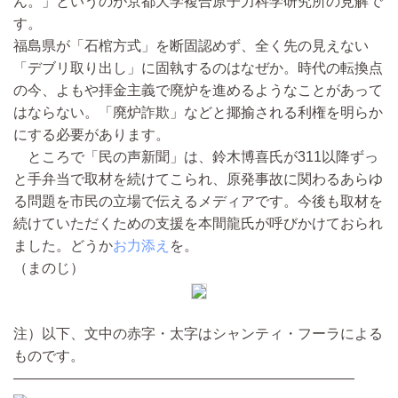
ん。」というのが京都大学複合原子力科学研究所の見解で
す。
福島県が「石棺方式」を断固認めず、全く先の見えない
「デブリ取り出し」に固執するのはなぜか。時代の転換点
の今、よもや拝金主義で廃炉を進めるようなことがあって
はならない。「廃炉詐欺」などと揶揄される利権を明らか
にする必要があります。
ところで「民の声新聞」は、鈴木博喜氏が311以降ずっ
と手弁当で取材を続けてこられ、原発事故に関わるあらゆ
る問題を市民の立場で伝えるメディアです。今後も取材を
続けていただくための支援を本間龍氏が呼びかけておられ
ました。どうか
お力添え
を。
（まのじ）
注）以下、文中の赤字・太字はシャンティ・フーラによる
ものです。
————————————————————————