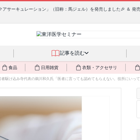
クアサーキュレーション」（旧称：馬ジェル）を発売しました🎉 ＆ 発
記事を読む
食品
日用雑貨
衣類・アクセサリ
者駆け込み寺代表の鵜川和久氏「医者に言っても認めてもらえない。役所にいっても相