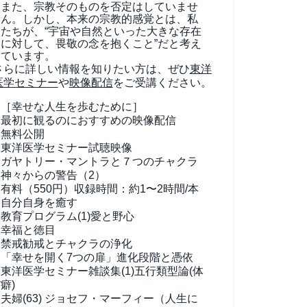
また、宗教そのものを否定はしていませ
ん。しかし、本来の宗教的感覚とは、私
たちが、“宇宙や自然といった大きな存在
に対して、畏敬の念を抱くこと”だと考え
ています。
さらに詳しい情報を知りたい方は、ぜひ
東洋
医学セミナー
や
映像配信
をご受講ください。
［幸せな人生を歩むために］
最初に観るのにおすすめの映像配信
無料公開
東洋医学セミナー試聴映像
ガヤトリー・マントラと７つのチャクラ
神々からの警告（2）
有料（550円）
収録時間：約1〜2時間/本
自分自身を癒す
教育プログラム(1)
愛と野心
幸福と徳目
禁戒勧戒とチャクラの浄化
「幸せを開く7つの扉」進化段階と憑依
東洋医学セミナー雑談集(1)
五行類型論(体
癖)
夫婦(63)
ジョセフ・マーフィー（人生に