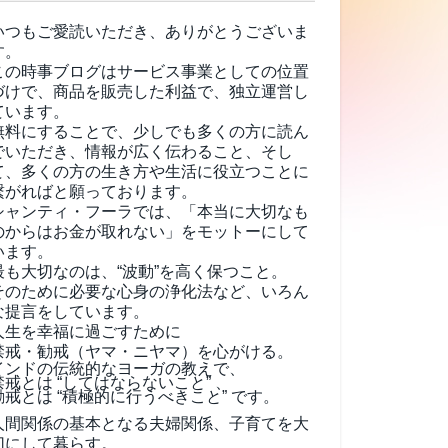
いつもご愛読いただき、ありがとうございま
す。
この時事ブログはサービス事業としての位置
づけで、商品を販売した利益で、独立運営し
ています。
無料にすることで、少しでも多くの方に読ん
でいただき、情報が広く伝わること、そし
て、
多くの方の生き方や生活に役立つことに
繋がればと願っております。
シャンティ・フーラでは、「本当に大切なも
のからはお金が取れない」をモットーにして
います。
最も大切なのは、“波動”を高く保つこと。
そのために必要な心身の浄化法など、いろん
な提言をしています。
人生を幸福に過ごすために
禁戒・勧戒（ヤマ・ニヤマ）を心がける。
インドの伝統的なヨーガの教えで、
禁戒とは “してはならないこと” 、
勧戒とは “積極的に行うべきこと” です。
人間関係の基本となる夫婦関係、子育てを大
切にして暮らす。