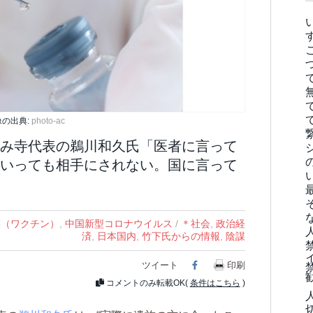
像の出典:
photo-ac
み寺代表の鵜川和久氏「医者に言って
いっても相手にされない。国に言って
陰謀（ワクチン）
,
中国新型コロナウイルス
/
＊社会
,
政治経
済
,
日本国内
,
竹下氏からの情報
,
陰謀
ツイート
Facebook
印刷
コメントのみ転載OK(
条件はこちら
)