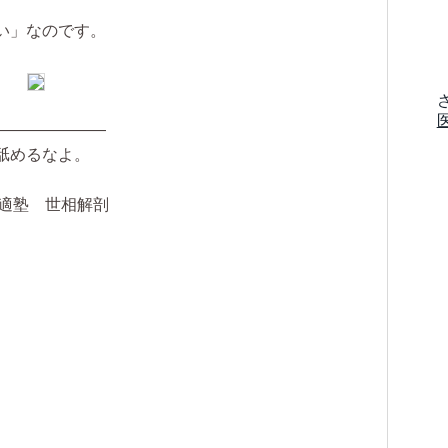
い」なのです。
———————
舐めるなよ。
E適塾 世相解剖