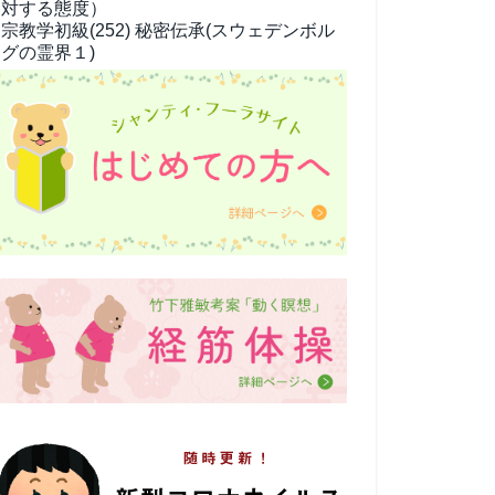
対する態度）
宗教学
初級(252) 秘密伝承(スウェデンボル
グの霊界１)