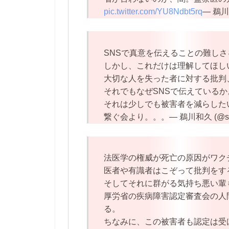
pic.twitter.com/YU8Ndbt5rq
— 鵜川和
SNSで真意を伝えることの難し
しかし、これだけは理解してほし
大切な人を失った者に対する批判
それでもなぜSNSで伝えているか
それは少しでも被害者を減らした
繋ぐ会より。。。— 鵜川和久 (@sou
法医学の権威が死亡の原因がワク
医者や有識者はこぞって批判をす
そしてそれに群がる気持ち悪い輩
厚労省の疾病障害認定審査会の人
る。
ちなみに、この被害者も認定は受