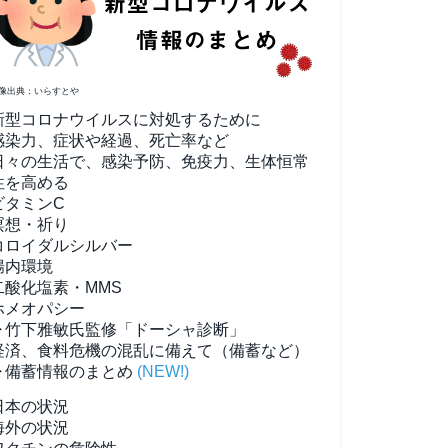
像出典：いらすとや
新型コロナウイルスに対処するために
感染力、症状や経過、死亡率など
日々の生活で、感染予防、免疫力、生体恒常
性を高める
ビタミンC
瞑想・祈り
コロイダルシルバー
腸内環境
二酸化塩素・MMS
ホメオパシー
▶竹下雅敏氏監修「ドーシャ診断」
経済、食料危機の混乱に備えて（備蓄など）
▶備蓄情報のまとめ
(NEW!)
日本の状況
海外の状況