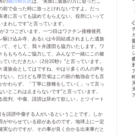
表の
鵜川和久氏
は、“実際に遺族の方に会ったこ
の前で会った時に放っとけれないですよ。だっ
医者に言っても認めてもらえない。役所にいって
いまわしです”と言っています。
いが２つございます。一つ目はワクチン接種後死
ン駆け込み寺、あるいは今回結成されました遺族
いて、そして、我々弁護団も協力いたします。ワ
々ももちろんご協力して、みんなで一緒にこの被
ていただきたい（2分20秒）”と言っています。
我々遺族会としてはですね、やはり多くの人の声を
けない。だけども厚労省はこの前の勉強会でも言
かかわらず、「丁寧に接種をしていく」って言っ
ないとこれは止まらないです”と言っています。
る批判、中傷、誹謗は辞めて欲しい」とツイート
者を誹謗中傷する人がいるということです。しか
府がやらせている節があるのです。地球上に一定
確実なのですが、その事が良く分かる出来事だと