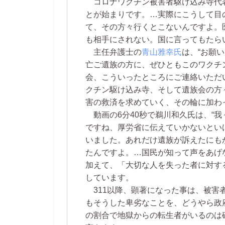
コロナワクチン被害者駆け込み寺代
とが始まりです。…実際にこうして目
て、その方々行くとこないんですよ。
も相手にされない。国に言ってもたら
主任弁護士の
青山雅幸氏
は、“お願
亡ご遺族の方に、ぜひともこのワクチ
会、こういったところにご連絡いただ
クチン駆け込み寺、そして遺族会の方
害の救済を求めていく、その輪に加わっ
動画の6分40秒で鵜川和久氏は、“
ですね、厚労省に伝えていかないとい
いました。あれだけ遺族が訴えたにも
たんですよ。…国民が知って声をあげ
加えて、「大切な人を失った者に対す
しています。
311以降、顕著になった事は、被害
もそうした卑劣なことを、どうやら政
の割合で地獄からの転生者がいるのは