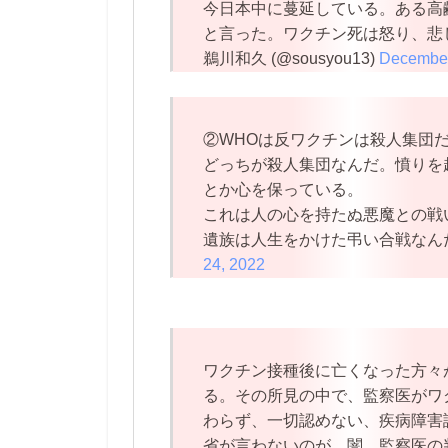
今日本中に蔓延している。ある高
と言った。ワクチン死は怒り、悲
鵜川和久 (@sousyou13)
December
②WHOは反ワクチンは殺人集団
どっちが殺人集団なんだ。憤りを
とか心を保っている。
これは人の心を持たぬ悪魔との戦
遺族は人生をかけた弔い合戦なんだ。—
24, 2022
ワクチン接種後に亡くなった方々
る。その所見の中で、監察医がワ
わらず、一切認めない、疾病障害
省が言わないのが、闇。監察医の