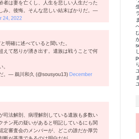
齢者は妻を亡くし、人生を悲しい人生だった
しみ、後悔。そんな悲しい結末ばかりだ。—
 24, 2022
だと明確に述べていると聞いた。
s
超えて怒りが湧き出す。遺族は戦うことで何
い。
 鵜川和久 (@sousyou13)
December
が司法解剖、病理解剖している遺族も多数い
クチン死の疑いがあると明記しているにも関
認定審査会のメンバーが、どこの誰だか厚労
判断が基準であるのは明白だが。。