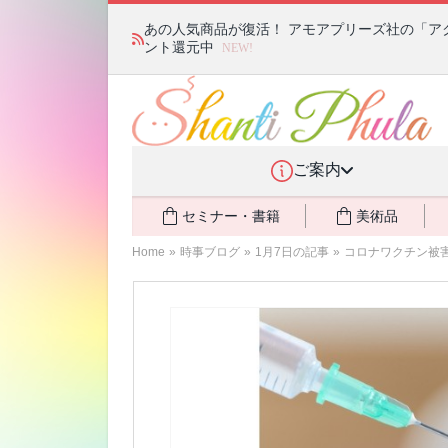
あの人気商品が復活！ アモアプリーズ社の「ア
ント還元中
NEW!
ご案内
セミナー・書籍
美術品
Home
»
時事ブログ
»
1月7日の記事
»
コロナワクチン被害