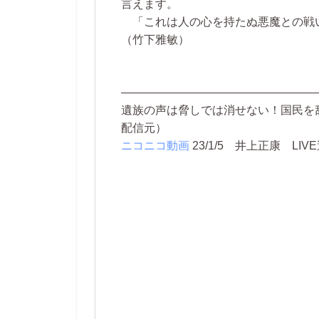
言えます。
「これは人の心を持たぬ悪魔との戦
（竹下雅敏）
—————————————————
遺族の声は脅しでは消せない！国民を
配信元）
ニコニコ動画
23/1/5
井上正康 LIV