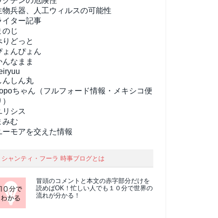
ワクチンの危険性
生物兵器、人工ウィルスの可能性
ライター記事
まのじ
ぺりどっと
ぴょんぴょん
かんなまま
eiryuu
しんしん丸
popoちゃん（フルフォード情報・メキシコ便
り）
ユリシス
まみむ
ユーモアを交えた情報
シャンティ・フーラ 時事ブログとは
冒頭のコメントと本文の
赤字部分
だけを
読めばOK！忙しい人でも１０分で世界の
流れが分かる！