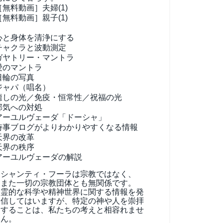
［無料動画］夫婦(1)
［無料動画］親子(1)
心と身体を清浄にする
チャクラと波動測定
ガヤトリー・マントラ
愛のマントラ
日輪の写真
ジャパ（唱名）
癒しの光／免疫・恒常性／祝福の光
邪気への対処
アーユルヴェーダ
「ドーシャ」
時事ブログがよりわかりやすくなる情報
天界の改革
天界の秩序
アーユルヴェーダの解説
シャンティ・フーラは宗教ではなく、
また一切の宗教団体とも無関係です。
霊的な科学や精神世界に関する情報を発
信してはいますが、特定の神や人を崇拝
することは、私たちの考えと相容れませ
ん。