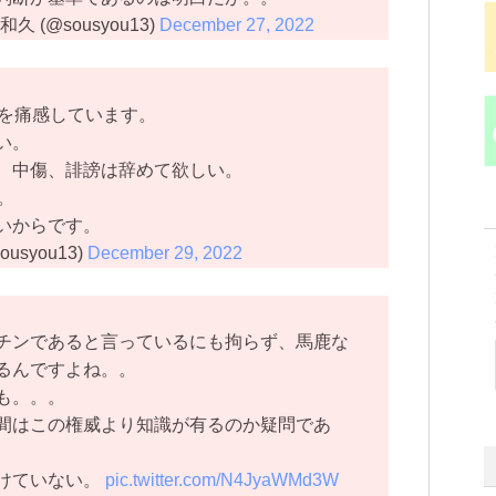
久 (@sousyou13)
December 27, 2022
さを痛感しています。
い。
、中傷、誹謗は辞めて欲しい。
。
いからです。
syou13)
December 29, 2022
チンであると言っているにも拘らず、馬鹿な
るんですよね。。
も。。。
間はこの権威より知識が有るのか疑問であ
けていない。
pic.twitter.com/N4JyaWMd3W