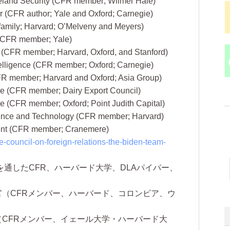
eland Security (CFR member; Wilmer Hale)
or (CFR author; Yale and Oxford; Carnegie)
 family; Harvard; O’Melveny and Meyers)
 (CFR member; Yale)
 (CFR member; Harvard, Oxford, and Stanford)
ntelligence (CFR member; Oxford; Carnegie)
CFR member; Harvard and Oxford; Asia Group)
ure (CFR member; Dairy Export Council)
 (CFR member; Oxford; Point Judith Capital)
Science and Technology (CFR member; Harvard)
ident (CFR member; Cranemere)
e-council-on-foreign-relations-the-biden-team-
を通したCFR、ハーバード大学、DLAパイパー、
（CFRメンバー、ハーバード、コロンビア、ウ
CFRメンバー、イェール大学・ハーバード大