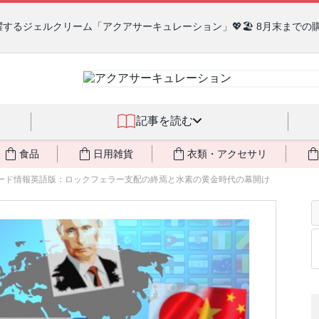
るジェルクリーム「アクアサーキュレーション」💖🏖️ 8月末までの
記事を読む
食品
日用雑貨
衣類・アクセサリ
フルフォード情報英語版：ロックフェラー支配の終焉と水素の黄金時代の幕開け