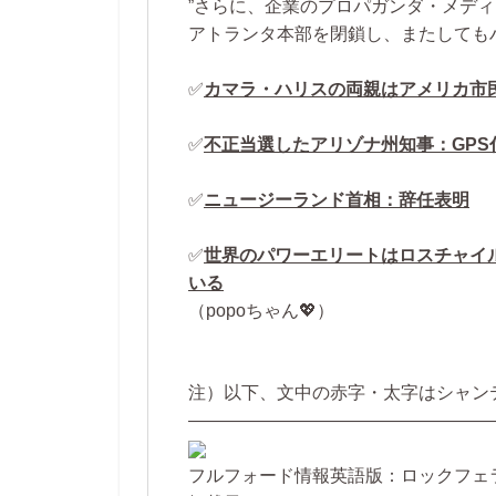
”さらに、企業のプロパガンダ・メディ
アトランタ本部を閉鎖し、またしても
✅
カマラ・ハリスの両親はアメリカ市
✅
不正当選したアリゾナ州知事：GP
✅
ニュージーランド首相：辞任表明
✅
世界のパワーエリートはロスチャイ
いる
（popoちゃん💖）
注）以下、文中の赤字・太字はシャン
—————————————————
フルフォード情報英語版：ロックフェ