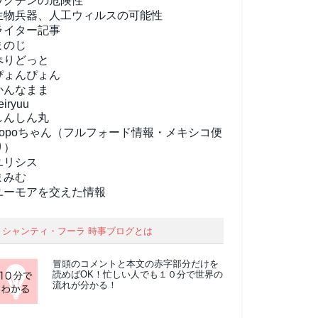
ワクチンの危険性
生物兵器、人工ウィルスの可能性
ライター記事
まのじ
ぺりどっと
ぴょんぴょん
かんなまま
eiryuu
しんしん丸
popoちゃん（フルフォード情報・メキシコ便
り）
ユリシス
まみむ
ユーモアを交えた情報
シャンティ・フーラ 時事ブログとは
冒頭のコメントと本文の
赤字部分
だけを
読めばOK！忙しい人でも１０分で世界の
流れが分かる！