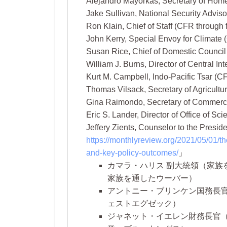
Alejandro Mayorkas, Secretary of Hom
Jake Sullivan, National Security Advis
Ron Klain, Chief of Staff (CFR through
John Kerry, Special Envoy for Climate
Susan Rice, Chief of Domestic Council
William J. Burns, Director of Central I
Kurt M. Campbell, Indo-Pacific Tsar (
Thomas Vilsack, Secretary of Agricult
Gina Raimondo, Secretary of Commerce
Eric S. Lander, Director of Office of 
Jeffery Zients, Counselor to the Pres
https://monthlyreview.org/2021/05/01/th
and-key-policy-outcomes/
カマラ・ハリス 副大統領（家族
家族を通したウーバー）
アントニー・ブリンケン国務長官
ェストエグゼック）
ジャネット・イエレン財務長官（