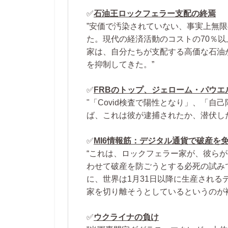
✅
石油王ロックフェラー支配の終焉
”安価で汚染されていない、事実上無
た。現代の経済活動のコストの70％
家は、自分たちが支配する高価な石油
を抑制してきた。”
✅
FRBのトップ、ジェローム・パウエ
"「Covid検査で陽性となり」、「自
ば、これは彼が逮捕されたか、潜伏し
✅
MI6情報筋：デジタル通貨で破産を
“これは、ロックフェラー家が、彼ら
わせて破産を防ごうとする必死の試み
に、世界は1月31日以降に生産され
家を切り離そうとしているというのが
✅
ウクライナの負け