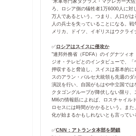
”米軍専門家ダグラス・マクレガー大
ろ、ロシア側の犠牲者1万6000人に対
万人であるという。つまり、人口がは
人の兵士を失っていることになる。戦
メリカ、ドイツ、イギリスはウクライ
✅
ロシアはスイスに侵攻か
”連邦外務省（FDFA）のイグナツィ
ジオ・テレビとのインタビューで、「
押収すると脅迫し、スイスは基本的に
スのアラン・バルセ大統領も先週のダ
演説を行い、自国がもはや中立国では
クタゴングループが降伏しない限り、
MI6の情報筋によれば、ロスチャイ
ロセスには時間がかかるという。また
化が始まるかもしれないとも言ってい
✅
CNN：アトランタ本部を閉鎖