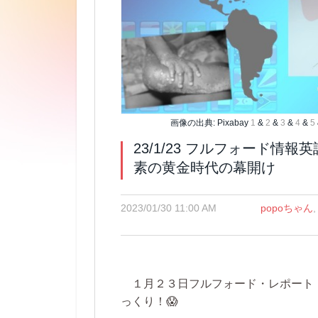
画像の出典: Pixabay
1
&
2
&
3
&
4
&
5
23/1/23 フルフォード
素の黄金時代の幕開け
2023/01/30 11:00 AM
popoちゃん
１月２３日フルフォード・レポート
っくり！😱