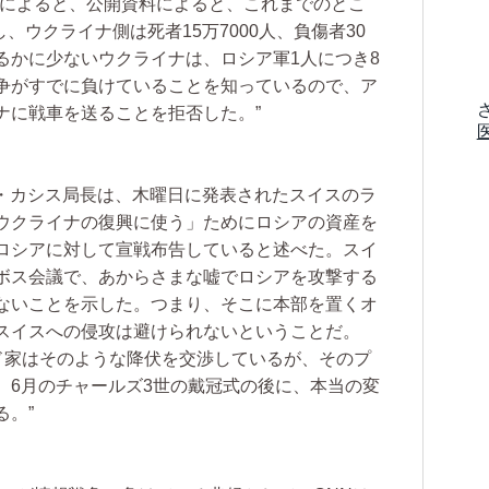
佐によると、公開資料によると、これまでのとこ
し、ウクライナ側は死者15万7000人、負傷者30
るかに少ないウクライナは、ロシア軍1人につき8
争がすでに負けていることを知っているので、ア
ナに戦車を送ることを拒否した。”
オ・カシス局長は、木曜日に発表されたスイスのラ
ウクライナの復興に使う」ためにロシアの資産を
ロシアに対して宣戦布告していると述べた。スイ
ボス会議で、あからさまな嘘でロシアを攻撃する
ないことを示した。つまり、そこに本部を置くオ
スイスへの侵攻は避けられないということだ。
ルド家はそのような降伏を交渉しているが、そのプ
、6月のチャールズ3世の戴冠式の後に、本当の変
る。”