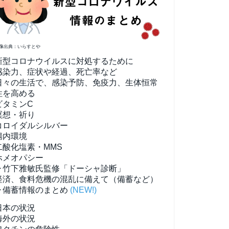
像出典：いらすとや
新型コロナウイルスに対処するために
感染力、症状や経過、死亡率など
日々の生活で、感染予防、免疫力、生体恒常
性を高める
ビタミンC
瞑想・祈り
コロイダルシルバー
腸内環境
二酸化塩素・MMS
ホメオパシー
▶竹下雅敏氏監修「ドーシャ診断」
経済、食料危機の混乱に備えて（備蓄など）
▶備蓄情報のまとめ
(NEW!)
日本の状況
海外の状況