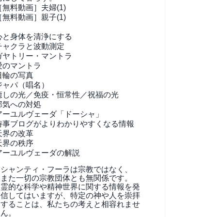
［無料動画］夫婦(1)
［無料動画］親子(1)
心と身体を清浄にする
チャクラと波動測定
ガヤトリー・マントラ
愛のマントラ
日輪の写真
ジャパ（唱名）
癒しの光／免疫・恒常性／祝福の光
邪気への対処
アーユルヴェーダ
「ドーシャ」
時事ブログがよりわかりやすくなる情報
天界の改革
天界の秩序
アーユルヴェーダの解説
シャンティ・フーラは宗教ではなく、
また一切の宗教団体とも無関係です。
霊的な科学や精神世界に関する情報を発
信してはいますが、特定の神や人を崇拝
することは、私たちの考えと相容れませ
ん。