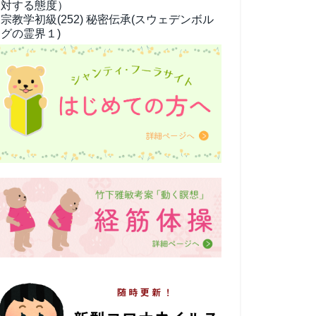
対する態度）
宗教学
初級(252) 秘密伝承(スウェデンボル
グの霊界１)