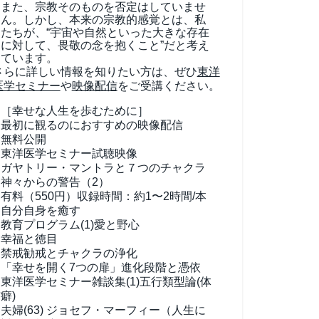
また、宗教そのものを否定はしていませ
ん。しかし、本来の宗教的感覚とは、私
たちが、“宇宙や自然といった大きな存在
に対して、畏敬の念を抱くこと”だと考え
ています。
さらに詳しい情報を知りたい方は、ぜひ
東洋
医学セミナー
や
映像配信
をご受講ください。
［幸せな人生を歩むために］
最初に観るのにおすすめの映像配信
無料公開
東洋医学セミナー試聴映像
ガヤトリー・マントラと７つのチャクラ
神々からの警告（2）
有料（550円）
収録時間：約1〜2時間/本
自分自身を癒す
教育プログラム(1)
愛と野心
幸福と徳目
禁戒勧戒とチャクラの浄化
「幸せを開く7つの扉」進化段階と憑依
東洋医学セミナー雑談集(1)
五行類型論(体
癖)
夫婦(63)
ジョセフ・マーフィー（人生に