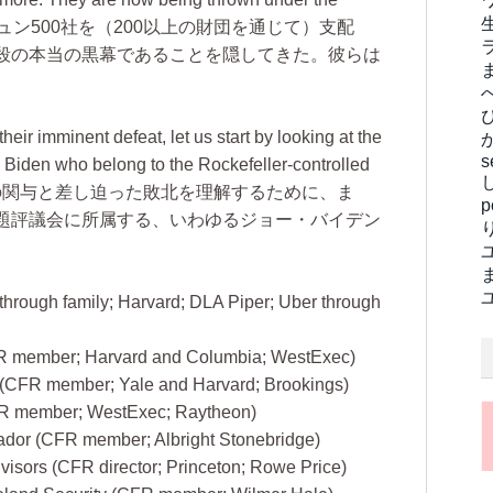
ン500社を（200以上の財団を通じて）支配
殺の本当の黒幕であることを隠してきた。彼らは
eir imminent defeat, let us start by looking at the
s
 Biden who belong to the Rockefeller-controlled
関与と差し迫った敗北を理解するために、ま
題評議会に所属する、いわゆるジョー・バイデン
through family; Harvard; DLA Piper; Uber through
CFR member; Harvard and Columbia; WestExec)
ry (CFR member; Yale and Harvard; Brookings)
CFR member; WestExec; Raytheon)
dor (CFR member; Albright Stonebridge)
visors (CFR director; Princeton; Rowe Price)