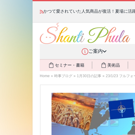
かつて愛されていた人気商品が復活！夏場に活躍す
ご案内
セミナー・書籍
美術品
Home
»
時事ブログ
»
1月30日の記事
»
23/1/23 