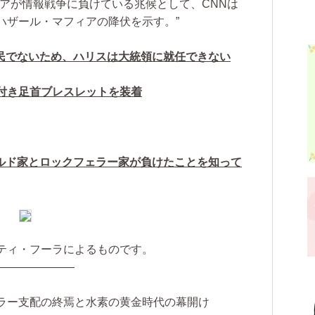
アが情報戦争に負けている兆候として、CNNは
ハザール・マフィアの降伏を示す。”
民でないため、ハリスは大統領に就任できない
S付き足首ブレスレットを装着
ルド家とロックフェラー家が負けたことを知って
ティ・フーラによるものです。
———————
ラー支配の終焉と水素の黄金時代の幕開け