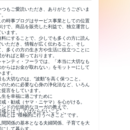
いつもご愛読いただき、ありがとうございま
す。
この時事ブログはサービス事業としての位置
づけで、商品を販売した利益で、独立運営し
ています。
無料にすることで、少しでも多くの方に読ん
でいただき、情報が広く伝わること、そし
て、
多くの方の生き方や生活に役立つことに
繋がればと願っております。
シャンティ・フーラでは、「本当に大切なも
のからはお金が取れない」をモットーにして
います。
最も大切なのは、“波動”を高く保つこと。
そのために必要な心身の浄化法など、いろん
な提言をしています。
人生を幸福に過ごすために
禁戒・勧戒（ヤマ・ニヤマ）を心がける。
インドの伝統的なヨーガの教えで、
禁戒とは “してはならないこと” 、
勧戒とは “積極的に行うべきこと” です。
人間関係の基本となる夫婦関係、子育てを大
切にして暮らす。