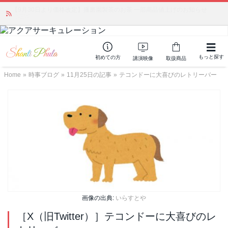
「みんなの備蓄・災害対策」 vol.4 〜断水・燃料不足・停電対策
NEW!
もっと探す
初めての方
講演映像
取扱商品
Home
»
時事ブログ
»
11月25日の記事
»
テコンドーに大喜びのレトリーバー
画像の出典:
いらすとや
［X（旧Twitter）］テコンドーに大喜びのレ