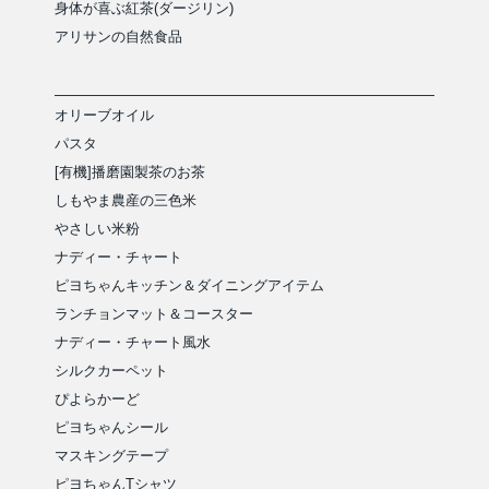
身体が喜ぶ紅茶(ダージリン)
アリサンの自然食品
オリーブオイル
パスタ
[有機]播磨園製茶のお茶
しもやま農産の三色米
やさしい米粉
ナディー・チャート
ピヨちゃんキッチン＆ダイニングアイテム
ランチョンマット＆コースター
ナディー・チャート風水
シルクカーペット
ぴよらかーど
ピヨちゃんシール
マスキングテープ
ピヨちゃんTシャツ