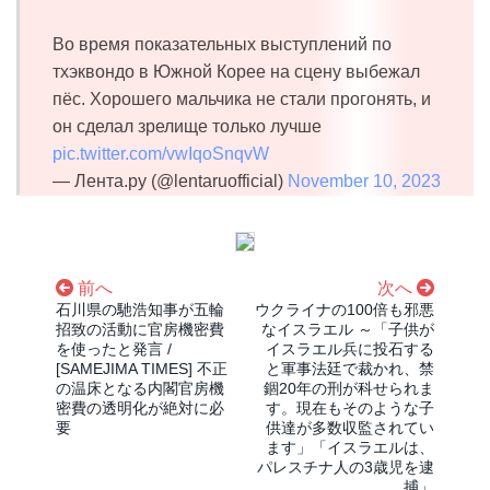
Во время показательных выступлений по
тхэквондо в Южной Корее на сцену выбежал
пёс. Хорошего мальчика не стали прогонять, и
он сделал зрелище только лучше
pic.twitter.com/vwIqoSnqvW
— Лента.ру (@lentaruofficial)
November 10, 2023
前へ
次へ
石川県の馳浩知事が五輪
ウクライナの100倍も邪悪
招致の活動に官房機密費
なイスラエル ～「子供が
を使ったと発言 /
イスラエル兵に投石する
[SAMEJIMA TIMES] 不正
と軍事法廷で裁かれ、禁
の温床となる内閣官房機
錮20年の刑が科せられま
密費の透明化が絶対に必
す。現在もそのような子
要
供達が多数収監されてい
ます」「イスラエルは、
パレスチナ人の3歳児を逮
捕」