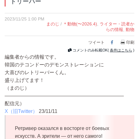
トリーバー
2023/11/25 1:00 PM
まのじ
/
＊動物(〜2026.4)
,
ライター・読者か
らの情報
,
動物
ツイート
Facebook
印刷
コメントのみ転載OK(
条件はこちら
)
編集者からの情報です。
韓国のテコンドーのデモンストレーションに
大喜びのレトリーバーくん。
盛り上げてます！
（まのじ）
————————————————————————
配信元）
X（旧Twitter）
23/11/11
Ретривер оказался в восторге от боевых
искусств. А зрители — от него самого!