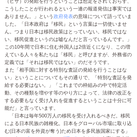
（ビザ）の発給を行うということは想定をされておらず、
こうしたことが行われるという一連の報道発信は事実では
ありません。」という
政府発表
の意味について語っていま
した。「日本政府は『移民』という言葉は一切使いませ
ん。つまり日本は移民政策はとっていない。移民ではな
い、移民促進というのは嘘なんだと言っているんです。」
この10年間で日本に住む外国人は2倍近くになり、この増
えている人々を私たちは「移民」と呼びますが、外務省の
定義では「それは移民ではない」のだそうです。
また「相手国に対する特別な査証の発給を行うことはな
い」ということについてもその通りで、「特別な査証を発
給する必要はない。」「これまでの枠組みの中で特定活
動、その種類を増やす等のやり方によって、法律の改正を
する必要もなく受け入れを促進するということは十分に可
能だ」と言っています。
「日本は毎年500万人の移民を受け入れるべきだ。移民
による日本民族の雑種化。日本をグローバル市場に取り込
む(日本の富を外資が奪う)ため日本を多民族国家にする」