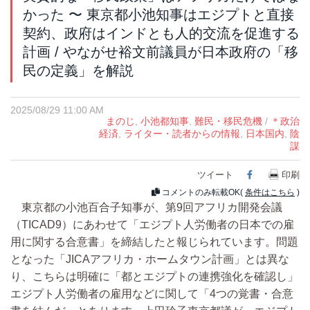
かった 〜 東京都小池知事はエジプトと直接
契約、政府はインドとも人的交流を促進する
計画 / やながせ裕文前議員が日本政府の「移
民の定義」を解説
2025/08/29 11:00 AM
まのじ
,
小池都知事
,
難民・移民危機
/
＊政治
経済
,
ライター・読者からの情報
,
日本国内
,
陰
謀
ツイート
Facebook
印刷
コメントのみ転載OK(
条件はこちら
)
東京都の小池百合子知事が、第9回アフリカ開発会議
（TICAD9）にあわせて「エジプト人労働者の日本での雇
用に関する合意書」を締結したと報じられています。問題
となった「JICAアフリカ・ホームタウン計画」とは異な
り、こちらは明確に「都とエジプトの連携強化を確認し」
エジプト人労働者の雇用などに関して「4つの覚書・合意