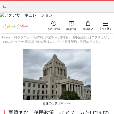
かつて愛されていた人気商品が復活！夏場に活躍するジェルクリーム「アク
アサーキュレーション」💖🏖️ 8月末までの購入でポイント還元も✨
もっと探す
初めての方
講演映像
取扱商品
Home
»
時事ブログ
»
8月29日の記事
»
実質的な「移民政策」はアフリカだけ
ではなかった 〜 東京都小池知事はエジプトと直接契約、政府はインド...
画像の出典:
photo-ac
実質的な「移民政策」はアフリカだけではな