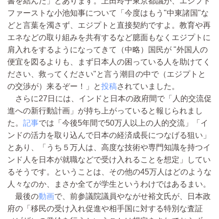
書を結んだ」とあります。上田玲子東京都議が、エジプト
ファーストな小池知事について「今度はもう"中東諸国"な
どと言葉を濁さず、エジプトと直接契約ですよ。教育や再
エネなどの取り組みを共有するなど臆面もなくエジプトに
肩入れをするようになってきて
（中略）
国民が "外国人の
便宜を図るよりも、まず日本人の困っている人を助けてく
ださい、救ってください"と言う潮目の中で（エジプトと
の交渉が）来るぞー！」と
投稿
されていました。
さらに27日には、インドと日本の政府間で「人的交流促
進への新行動計画」が持ち上がっていると報じられまし
た。
記事
では「今後5年間で50万人以上の人的交流」「イ
ンドの活力を取り込んで日本の経済成長につなげる狙い」
とあり、「うち５万人は、高度な技術や専門知識を持つイ
ンド人を日本が就職などで受け入れることを想定」してい
るそうです。ということは、その他の45万人はどのような
人々なのか、まさか全てが学生というわけではあるまい。
最後の
動画
で、前参議院議員やながせ裕文氏が、日本政
府の「移民の受け入れ促進や相手国に対する特別な査証