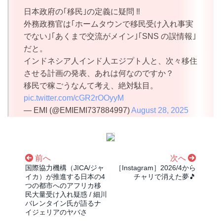
日本政府の｢移民｣の定義に疑問 ‼
外務政務官は｢ホームタウンで移民受け入れ事実
でない｣｢あくまで交流がメイン｣｢SNS の誤情報｣
だと。
インドネシア人インド人エジプト人と、次々移住
させる計画の発表、あれは何なのですか？
移民で稼ごうなんて考え、絶対駄目。
pic.twitter.com/cGR2rOOyyM
— EMI (@EMIEMI737884997)
August 28, 2025
前へ
次へ
国際協力機構（JICA/ジャ
［Instagram］2026/4から
イカ）が推進する日本の4
チャリで消えた夢🎵
つの都市へのアフリカ移
民大量受け入れ疑惑 / 細川
バレンタイン氏が語るナ
イジェリアのヤバさ