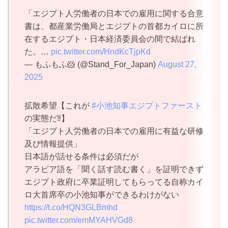
「エジプト人労働者の日本での雇用に関する合意
書は、都産業労働局とエジプトの首都カイロに所
在するエジプト・日本経済委員会の間で結ばれ
た。…
pic.twitter.com/HndKcTjpKd
— もふもふ🐹 (@Stand_For_Japan)
August 27,
2025
拡散希望【これが
#小池知事エジプトファースト
の実態だ‼️】
「エジプト人労働者の日本での雇用に有益な研修
及び情報提供」
日本語が話せる条件は必須だが
アラビア語を「聞く話す読む書く」を証明できず
エジプト政府に卒業証明してもらってる自称カイ
ロ大首席卒の小池知事ができるわけがない
https://t.co/HQN3GLBmhd
pic.twitter.com/emMYAHVGd8