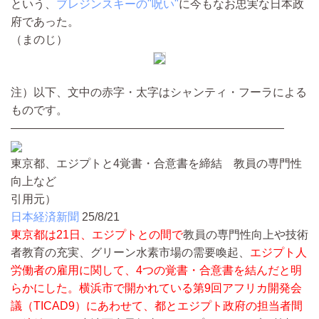
という、
ブレジンスキーの"呪い"
に今もなお忠実な日本政
府であった。
（まのじ）
注）以下、文中の赤字・太字はシャンティ・フーラによる
ものです。
————————————————————————
東京都、エジプトと4覚書・合意書を締結 教員の専門性
向上など
引用元）
日本経済新聞
25/8/21
東京都は21日、エジプトとの間で
教員の専門性向上や技術
者教育の充実、グリーン水素市場の需要喚起、
エジプト人
労働者の雇用に関して、4つの覚書・合意書を結んだと明
らかにした。横浜市で開かれている第9回アフリカ開発会
議（TICAD9）にあわせて、都とエジプト政府の担当者間