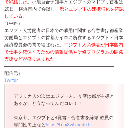
で締結した
。小池百合子知事とエジプトのマドブリ首相は
20日、横浜市内で会談し、
都とエジプトの連携強化を確認
している
。
（中略）
エジプト人労働者の日本での雇用に関する合意書は都産業
労働局とエジプトの首都カイロに所在するエジプト・日本
経済委員会の間で結ばれた。
エジプト人労働者が日本国内
で仕事を確保するための情報提供や研修プログラムの開発
支援などが盛り込まれた
。
————————————————————————
配信元）
Twitter
アフリカ人の次はエジプト人。今度は都が主導と
あるが、どうなってんだコレ！？
東京都、エジプトと4覚書・合意書を締結 教員の
専門性向上など
https://t.co/8wUhrldixF