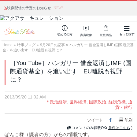
かつて愛されていた人気商品が復活！夏場に活躍するジェルクリーム「アク
映像配信の予定のお知らせ
NEW!
アサーキュレーション」💖🏖️ 8月末までの購入でポイント還元も✨
もっと探す
初めての方
講演映像
取扱商品
Home
»
時事ブログ
»
9月20日の記事
»
ハンガリー 借金返済しIMF (国際通貨基
金）を追い出す EU離脱も視野に？
［You Tube］ハンガリー 借金返済しIMF (国
際通貨基金）を追い出す EU離脱も視野
に？
2013/09/20 11:02 AM
＊政治経済
,
世界経済
,
国際政治
,
経済危機
,
通
貨・銀行
ツイート
Facebook
印刷
コメントのみ転載OK(
条件はこちら
)
ぽんこ様（読者の方）からの情報です。