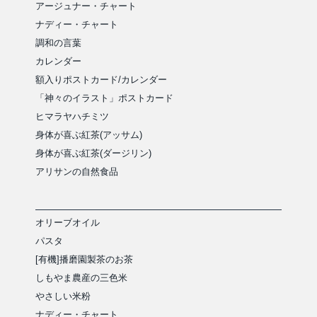
アージュナー・チャート
ナディー・チャート
調和の言葉
カレンダー
額入りポストカード/カレンダー
「神々のイラスト」ポストカード
ヒマラヤハチミツ
身体が喜ぶ紅茶(アッサム)
身体が喜ぶ紅茶(ダージリン)
アリサンの自然食品
オリーブオイル
パスタ
[有機]播磨園製茶のお茶
しもやま農産の三色米
やさしい米粉
ナディー・チャート