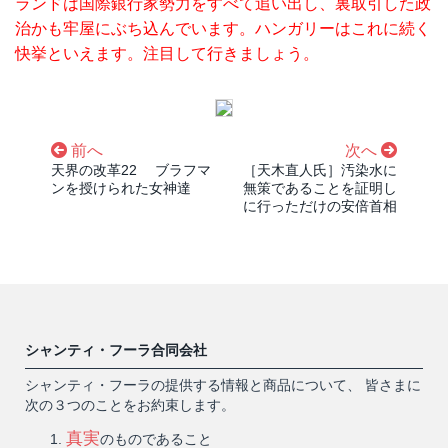
ランドは国際銀行家勢力をすべて追い出し、裏取引した政
治­かも牢屋にぶち込んでいます。ハンガリーはこれに続く
快挙といえます。注目して行きま­しょう。
前へ
次へ
天界の改革22 ブラフマ
［天木直人氏］汚染水に
ンを授けられた女神達
無策であることを証明し
に行っただけの安倍首相
シャンティ・フーラ合同会社
シャンティ・フーラの提供する情報と商品について、 皆さまに
次の３つのことをお約束します。
真実
のものであること