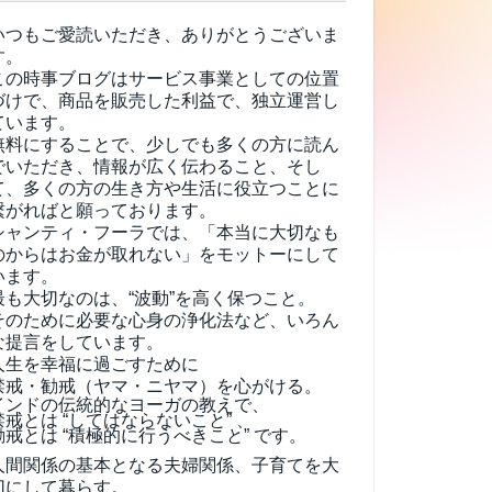
いつもご愛読いただき、ありがとうございま
す。
この時事ブログはサービス事業としての位置
づけで、商品を販売した利益で、独立運営し
ています。
無料にすることで、少しでも多くの方に読ん
でいただき、情報が広く伝わること、そし
て、
多くの方の生き方や生活に役立つことに
繋がればと願っております。
シャンティ・フーラでは、「本当に大切なも
のからはお金が取れない」をモットーにして
います。
最も大切なのは、“波動”を高く保つこと。
そのために必要な心身の浄化法など、いろん
な提言をしています。
人生を幸福に過ごすために
禁戒・勧戒（ヤマ・ニヤマ）を心がける。
インドの伝統的なヨーガの教えで、
禁戒とは “してはならないこと” 、
勧戒とは “積極的に行うべきこと” です。
人間関係の基本となる夫婦関係、子育てを大
切にして暮らす。