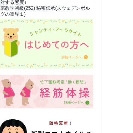
対する態度）
宗教学
初級(252) 秘密伝承(スウェデンボル
グの霊界１)