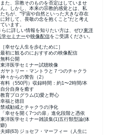
また、宗教そのものを否定はしていませ
ん。しかし、本来の宗教的感覚とは、私
たちが、“宇宙や自然といった大きな存在
に対して、畏敬の念を抱くこと”だと考え
ています。
さらに詳しい情報を知りたい方は、ぜひ
東洋
医学セミナー
や
映像配信
をご受講ください。
［幸せな人生を歩むために］
最初に観るのにおすすめの映像配信
無料公開
東洋医学セミナー試聴映像
ガヤトリー・マントラと７つのチャクラ
神々からの警告（2）
有料（550円）
収録時間：約1〜2時間/本
自分自身を癒す
教育プログラム(1)
愛と野心
幸福と徳目
禁戒勧戒とチャクラの浄化
「幸せを開く7つの扉」進化段階と憑依
東洋医学セミナー雑談集(1)
五行類型論(体
癖)
夫婦(63)
ジョセフ・マーフィー（人生に