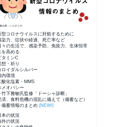
像出典：いらすとや
新型コロナウイルスに対処するために
感染力、症状や経過、死亡率など
日々の生活で、感染予防、免疫力、生体恒常
性を高める
ビタミンC
瞑想・祈り
コロイダルシルバー
腸内環境
二酸化塩素・MMS
ホメオパシー
▶竹下雅敏氏監修「ドーシャ診断」
経済、食料危機の混乱に備えて（備蓄など）
▶備蓄情報のまとめ
(NEW!)
日本の状況
海外の状況