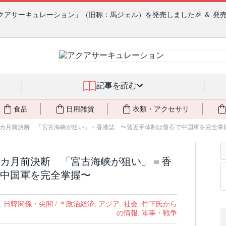
クアサーキュレーション」（旧称：馬ジェル）を発売しました🎉 ＆ 発
記事を読む
食品
日用雑貨
衣類・アクセサリ
カ月前決断 「宮古海峡が狙い」＝香港誌 〜習近平体制は盤石で中国軍を完全掌
カ月前決断 「宮古海峡が狙い」＝香
中国軍を完全掌握〜
,
日韓関係・尖閣
/
＊政治経済
,
アジア
,
社会
,
竹下氏から
の情報
,
軍事・戦争