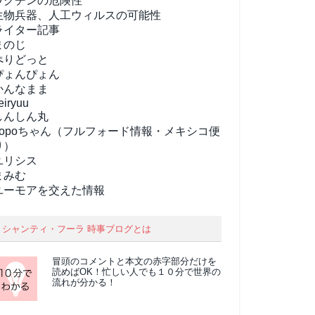
ワクチンの危険性
生物兵器、人工ウィルスの可能性
ライター記事
まのじ
ぺりどっと
ぴょんぴょん
かんなまま
eiryuu
しんしん丸
popoちゃん（フルフォード情報・メキシコ便
り）
ユリシス
まみむ
ユーモアを交えた情報
シャンティ・フーラ 時事ブログとは
冒頭のコメントと本文の
赤字部分
だけを
読めばOK！忙しい人でも１０分で世界の
流れが分かる！