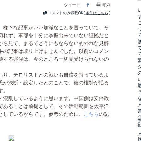
ツイート
Facebook
印刷
コメントのみ転載OK(
条件はこちら
)
、様々な記事がいい加減なことを言っていて、そ
切れず、軍部を十分に掌握出来ていない証拠だと
から見て、まるでどうにもならない的外れな見解
手の記事は取り上げませんでした。以前のコメン
壊する兆候は、今のところ一切見受けられないの
おり、テロリストとの戦いも自信を持っているよ
氏が決断・設定したとのことで、彼の権勢が揺る
す。
・混乱しているように思います。中国側は安倍政
であることは前提として、その活動範囲を太平洋
としているからです。参考のために、
こちら
の記