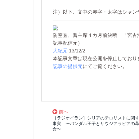
注）以下、文中の赤字・太字はシャン
—————————————————
防空圏、習主席４カ月前決断 「宮古
記事配信元）
大紀元
13/12/2
本記事文章は現在公開を停止しております。 
記事の提供元
にてご覧ください。
前へ
［ラジオイラン］シリアのテロリストに関
事実 〜バンダル王子とサウジアラビアの
命〜