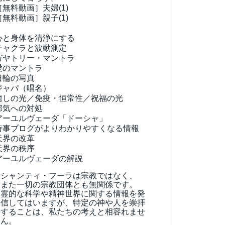
［無料動画］夫婦(1)
［無料動画］親子(1)
心と身体を清浄にする
チャクラと波動測定
ガヤトリー・マントラ
愛のマントラ
日輪の写真
ジャパ（唱名）
癒しの光／免疫・恒常性／祝福の光
邪気への対処
アーユルヴェーダ
「ドーシャ」
時事ブログがよりわかりやすくなる情報
天界の改革
天界の秩序
アーユルヴェーダの解説
シャンティ・フーラは宗教ではなく、
また一切の宗教団体とも無関係です。
霊的な科学や精神世界に関する情報を発
信してはいますが、特定の神や人を崇拝
することは、私たちの考えと相容れませ
ん。