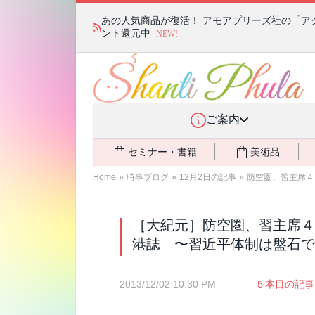
あの人気商品が復活！ アモアプリーズ社の「ア
ント還元中
NEW!
ご案内
セミナー・書籍
美術品
Home
»
時事ブログ
»
12月2日の記事
»
防空圏、習主席４
［大紀元］防空圏、習主席４
港誌 〜習近平体制は盤石で
2013/12/02 10:30 PM
５本目の記事