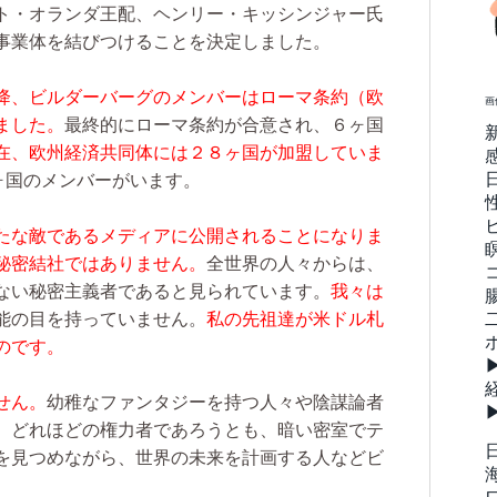
ト・オランダ王配、ヘンリー・キッシンジャー氏
事業体を結びつけることを決定しました。
降、ビルダーバーグのメンバーはローマ条約（欧
画
ました。
最終的にローマ条約が合意され、６ヶ国
在、欧州経済共同体には２８ヶ国が加盟していま
ヶ国のメンバーがいます。
たな敵であるメディアに公開されることになりま
秘密結社ではありません。
全世界の人々からは、
ない秘密主義者であると見られています。
我々は
能の目を持っていません。
私の先祖達が米ドル札
のです。
せん。
幼稚なファンタジーを持つ人々や陰謀論者
。どれほどの権力者であろうとも、暗い密室でテ
を見つめながら、世界の未来を計画する人などビ