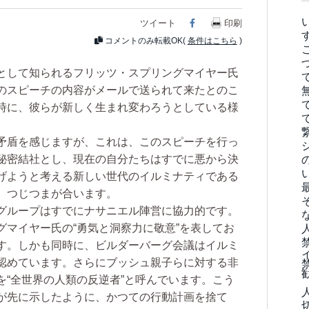
ツイート
Facebook
印刷
コメントのみ転載OK(
条件はこちら
)
として知られるフリッツ・スプリングマイヤー氏
のスピーチの内容がメールで送られて来たとのこ
時に、彼らが新しく生まれ変わろうとしている様
矛盾を感じますが、これは、このスピーチを行っ
秘密結社とし、現在の自分たちはすでに悪から決
げようと考える新しい世代のイルミナティである
、つじつまが合います。
グループはすでにナサニエル陣営に協力的です。
グマイヤー氏の“勇気と洞察力に敬意”を表してお
す。しかも同時に、ビルダーバーグ会議はイルミ
認めています。さらにブッシュ親子らに対する非
を“全世界の人類の反逆者”と呼んでいます。こう
が先に示したように、かつての行動計画を捨て