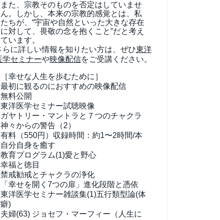
また、宗教そのものを否定はしていませ
ん。しかし、本来の宗教的感覚とは、私
たちが、“宇宙や自然といった大きな存在
に対して、畏敬の念を抱くこと”だと考え
ています。
さらに詳しい情報を知りたい方は、ぜひ
東洋
医学セミナー
や
映像配信
をご受講ください。
［幸せな人生を歩むために］
最初に観るのにおすすめの映像配信
無料公開
東洋医学セミナー試聴映像
ガヤトリー・マントラと７つのチャクラ
神々からの警告（2）
有料（550円）
収録時間：約1〜2時間/本
自分自身を癒す
教育プログラム(1)
愛と野心
幸福と徳目
禁戒勧戒とチャクラの浄化
「幸せを開く7つの扉」進化段階と憑依
東洋医学セミナー雑談集(1)
五行類型論(体
癖)
夫婦(63)
ジョセフ・マーフィー（人生に