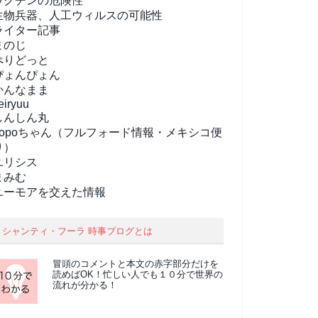
ワクチンの危険性
生物兵器、人工ウィルスの可能性
ライター記事
まのじ
ぺりどっと
ぴょんぴょん
かんなまま
eiryuu
しんしん丸
popoちゃん（フルフォード情報・メキシコ便
り）
ユリシス
まみむ
ユーモアを交えた情報
シャンティ・フーラ 時事ブログとは
冒頭のコメントと本文の
赤字部分
だけを
読めばOK！忙しい人でも１０分で世界の
流れが分かる！