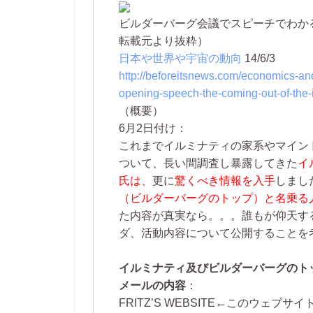
ビルダーバーグ会議でスピーチでわか
転載元より抜粋）
日本や世界や宇宙の動向
14/6/3
http://beforeitsnews.com/economics-and
opening-speech-the-coming-out-of-the-
（概要）
6月2日付け：
これまでイルミナティの家系やマイン
ついて、長い間調査し暴露してきた
イ
氏は、
更に
驚くべき情報を入手
しまし
（ビルダーバーグのトップ）と名乗る
た内容が真実なら。。。誰もが仰天す
ダ、活動内容について公開することを
イルミナティ及びビルダーバーグのト
メールの内容
：
FRITZ’S WEBSITE←このウェブサ