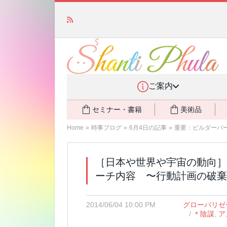
あの人気商品が復活！ アモアプリーズ社の「ア
ント還元中
NEW!
ご案内
セミナー・書籍
美術品
Home
»
時事ブログ
»
6月4日の記事
»
重要：ビルダーバ
［日本や世界や宇宙の動向］
ーチ内容 〜行動計画の破棄
2014/06/04 10:00 PM
グローバリゼ
/
＊陰謀
,
ア