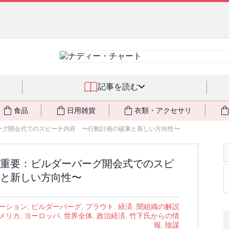
クアサーキュレーション」（旧称：馬ジェル）を発売しました🎉 ＆ 発
記事を読む
食品
日用雑貨
衣類・アクセサリ
ーグ開会式でのスピーチ内容 〜行動計画の破棄と新しい方向性〜
重要：ビルダーバーグ開会式でのスピ
と新しい方向性〜
ーション
,
ビルダーバーグ
,
プラウト
,
経済
,
闇組織の解説
メリカ
,
ヨーロッパ
,
世界全体
,
政治経済
,
竹下氏からの情
報
,
陰謀