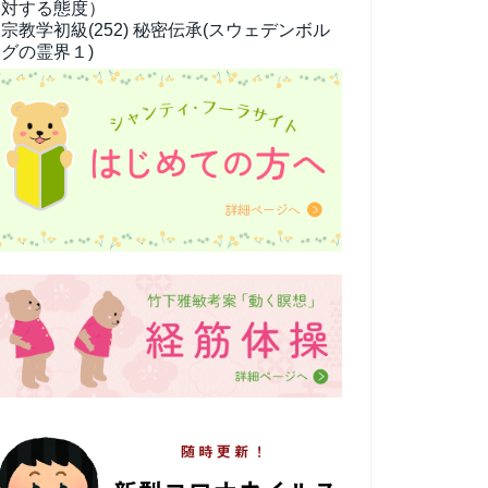
対する態度）
宗教学
初級(252) 秘密伝承(スウェデンボル
グの霊界１)