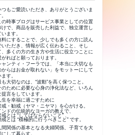
いつもご愛読いただき、ありがとうございま
す。
この時事ブログはサービス事業としての位置
づけで、商品を販売した利益で、独立運営し
ています。
無料にすることで、少しでも多くの方に読ん
でいただき、情報が広く伝わること、そし
て、
多くの方の生き方や生活に役立つことに
繋がればと願っております。
シャンティ・フーラでは、「本当に大切なも
のからはお金が取れない」をモットーにして
います。
最も大切なのは、“波動”を高く保つこと。
そのために必要な心身の浄化法など、いろん
な提言をしています。
人生を幸福に過ごすために
禁戒・勧戒（ヤマ・ニヤマ）を心がける。
インドの伝統的なヨーガの教えで、
禁戒とは “してはならないこと” 、
勧戒とは “積極的に行うべきこと” です。
人間関係の基本となる夫婦関係、子育てを大
切にして暮らす。