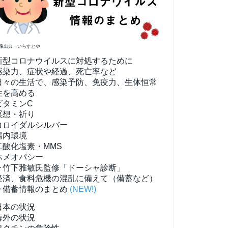
像出典：いらすとや
新型コロナウイルスに対処するために
感染力、症状や経過、死亡率など
日々の生活で、感染予防、免疫力、生体恒常
性を高める
ビタミンC
瞑想・祈り
コロイダルシルバー
腸内環境
二酸化塩素・MMS
ホメオパシー
▶竹下雅敏氏監修「ドーシャ診断」
経済、食料危機の混乱に備えて（備蓄など）
▶備蓄情報のまとめ
(NEW!)
日本の状況
海外の状況