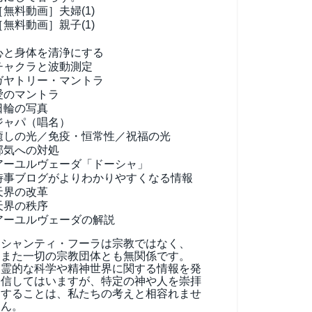
［無料動画］夫婦(1)
［無料動画］親子(1)
心と身体を清浄にする
チャクラと波動測定
ガヤトリー・マントラ
愛のマントラ
日輪の写真
ジャパ（唱名）
癒しの光／免疫・恒常性／祝福の光
邪気への対処
アーユルヴェーダ
「ドーシャ」
時事ブログがよりわかりやすくなる情報
天界の改革
天界の秩序
アーユルヴェーダの解説
シャンティ・フーラは宗教ではなく、
また一切の宗教団体とも無関係です。
霊的な科学や精神世界に関する情報を発
信してはいますが、特定の神や人を崇拝
することは、私たちの考えと相容れませ
ん。